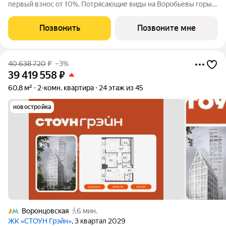
первый взнос от 10%. Потрясающие виды на Воробьевы горы,
Лужники, главный корпус МГУ и Москву-Сити Максимально
удобная эргономичная планировка Просторная прихожая с
Позвонить
Позвоните мне
гостевым санузлом
40 638 720
₽
–3%
39 419 558
₽
60,8 м²
2-комн. квартира
24 этаж из 45
новостройка
Воронцовская
6 мин.
ЖК «СТОУН Грэйн»
, 3 квартал 2029