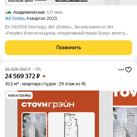
хорошая цена
Академическая
17 мин.
ЖК Eniteo
, 4 квартал 2023
ID: 1169156 Пентхаус ЖК «Eniteo». Эксклюзивно от АН
«People»! Ключи на руках, оперативный показ! Бонус агенту
50/50. Предлагается Ваше вниманию просторная светлая
квартира на высоком 42 этаже с панорамными окнами в пол и
Позвонить
высотой потолков 3,3 метра.
25 329 250
₽
–3%
24 569 372
₽
35,5 м²
квартира-студия
29 этаж из 45
новостройка