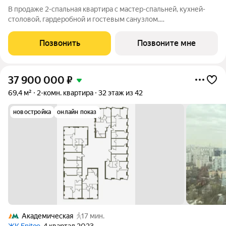
В продаже 2-спальная квартира с мастер-спальней, кухней-
столовой, гардеробной и гостевым санузлом.
Дополнительные преимущества - панорамное остекление и
выход на балкон из каждой комнаты. Квартира с 2 спальнями -
Позвонить
Позвоните мне
прекрасный выбор для семей с 1-2
37 900 000
₽
69,4 м²
2-комн. квартира
32 этаж из 42
новостройка
онлайн показ
Академическая
17 мин.