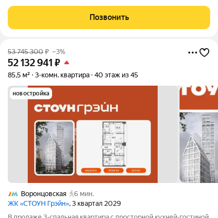
в пол. В квартире 2 санузла, 2 спальни и большая кухня-
гостиная. Есть прачечная и гардеробная комнаты. Сделан
Позвонить
высококачественный
53 745 300
₽
–3%
52 132 941
₽
85,5 м²
3-комн. квартира
40 этаж из 45
новостройка
Воронцовская
6 мин.
ЖК «СТОУН Грэйн»
, 3 квартал 2029
В продаже 3-спальная квартира с просторной кухней-гостиной,