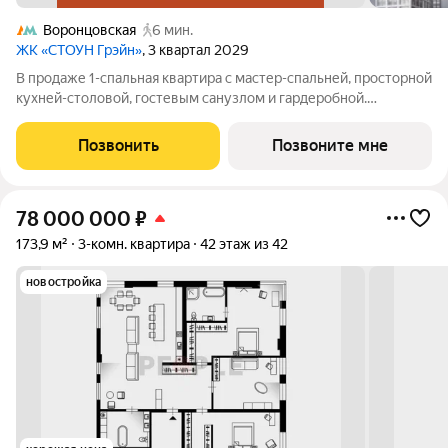
Воронцовская
6 мин.
ЖК «СТОУН Грэйн»
, 3 квартал 2029
В продаже 1-спальная квартира с мастер-спальней, просторной
кухней-столовой, гостевым санузлом и гардеробной.
Дополнительные преимущества - панорамные окна,
выходящие на солнечную сторону. Квартира с 1 спальней
Позвонить
Позвоните мне
идеально подойдет для семейной пары или
78 000 000
₽
173,9 м²
3-комн. квартира
42 этаж из 42
новостройка