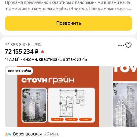
Продажа премиальной квартиры с панорамными видами на 35
этаже жилого комплекса Eniteo (Энитео). Панорамные окна в
пол. Обзорные виды на Москва-Сити, МГУ, Севастопольский
проспект в квартире тихо и светло в течение всего дня.
Позвонить
Квартира без отделки.
74 386 840
₽
–3%
72 155 234
₽
117,2 м²
4-комн. квартира
38 этаж из 45
новостройка
Воронцовская
6 мин.