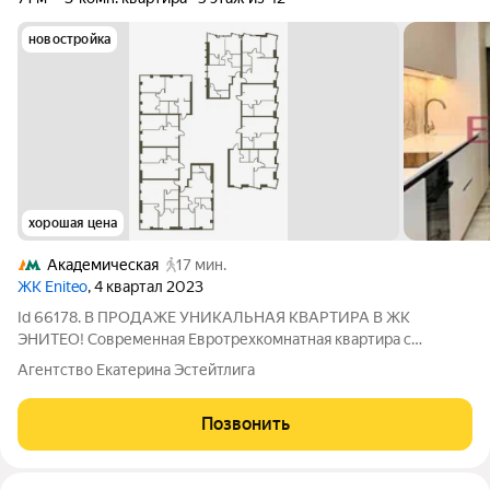
новостройка
хорошая цена
Академическая
17 мин.
ЖК Eniteo
, 4 квартал 2023
Id 66178. В ПРОДАЖЕ УНИКАЛЬНАЯ КВАРТИРА В ЖК
ЭНИТЕО! Современная Евротрехкомнатная квартира с
панорамными окнами. КВАРТИРА: 2 изолированные спальни,
Агентство Екатерина Эстейтлига
просторная кухня-гостиная, 2 санузла. О КВАРТИРЕ: -
Просторная квартира формата евро-три с
Позвонить