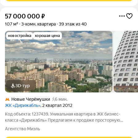
57 000 000
₽
107 м²
3-комн. квартира
39 этаж из 40
новостройка
хорошая цена
3D-тур
Новые Черёмушки
6 мин.
ЖК «Дирижабль»
, 2 квартал 2012
Код объекта: 1237439. Уникальная квартира в ЖК бизнес-
класса «Дирижабль» Предлагаем к продаже просторную
трёхкомнатную квартиру площадью 107 кв. м. на 39 этаже
Агентство Миэль
жилого комплекса «Дирижабль». Это идеальное сочетание