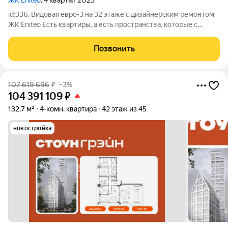
ЖК Eniteo
, 4 квартал 2023
id:336. Видовая евро-3 на 32 этаже с дизайнерским ремонтом
ЖК Eniteo Есть квартиры, а есть пространства, которые с
первых секунд дают ощущение уровня. Именно такой лот
сейчас в продаже в ЖК бизнес-класса Eniteo. На 32 этаже вас
Позвонить
встречают панорамные
107 619 696
₽
–3%
104 391 109
₽
132,7 м²
4-комн. квартира
42 этаж из 45
новостройка