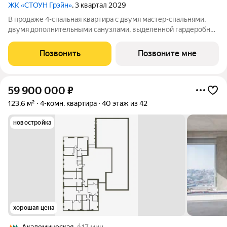
ЖК «СТОУН Грэйн»
, 3 квартал 2029
В продаже 4-спальная квартира с двумя мастер-спальнями,
двумя дополнительными санузлами, выделенной гардеробной
и хозяйственным блоком. Просторная кухня-гостиная
позволит собраться всей семьей и провести вечер в уютной
Позвонить
Позвоните мне
обстановке. Квартира с 4
59 900 000
₽
123,6 м²
4-комн. квартира
40 этаж из 42
новостройка
хорошая цена