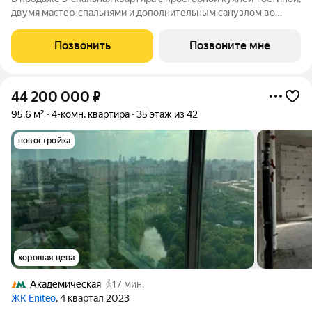
двумя мастер-спальнями и дополнительным санузлом во
входной зоне. Предусмотрена отдельная комната для
младенца. Особое преимущество - вид на панораму города.
Позвонить
Позвоните мне
Квартира с 3 спальнями -
44 200 000
₽
95,6 м²
4-комн. квартира
35 этаж из 42
новостройка
хорошая цена
Академическая
17 мин.
ЖК Eniteo
, 4 квартал 2023