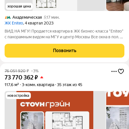
хорошая цена
Академическая
17 мин.
ЖК Eniteo
, 4 квартал 2023
ВИД НА МГУ! Продается квартира в ЖК бизнес-класса "Eniteo"
с панорамным видом на МГУ и центр Москвы Все окна в пол. В
квартире 2 санузла, 2 спальни и большая кухня-гостиная. Есть
прачечная и гардеробная комнаты. Сделан
Позвонить
высококачественный дизайнерский
76 051 920
₽
–3%
73 770 362
₽
117,6 м²
3-комн. квартира
35 этаж из 45
новостройка