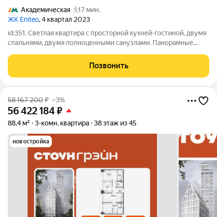
Академическая
17 мин.
ЖК Eniteo
, 4 квартал 2023
id:351. Светлая квартира с просторной кухней-гостиной, двумя
спальнями, двумя полноценными санузлами. Панорамные
окна. Окна на юг и восток. Отделка WhiteBox от застройщика.
Дизайн-проект в подарок. ЖК Eniteo (Энитео) жилой комплекс,
Позвонить
состоящий из
58 167 200
₽
–3%
56 422 184
₽
88,4 м²
3-комн. квартира
38 этаж из 45
новостройка