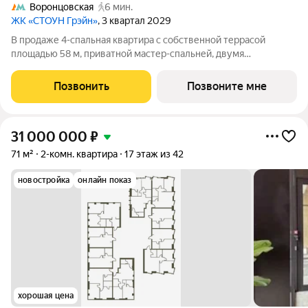
Воронцовская
6 мин.
ЖК «СТОУН Грэйн»
, 3 квартал 2029
В продаже 4-спальная квартира с собственной террасой
площадью 58 м, приватной мастер-спальней, двумя
дополнительными санузлами и хозяйственным блоком.
Просторная кухня-гостиная позволит собраться всей семьей в
Позвонить
Позвоните мне
уютной обстановке, а с террасы можно
31 000 000
₽
71 м²
2-комн. квартира
17 этаж из 42
новостройка
онлайн показ
хорошая цена