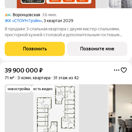
Воронцовская
6 мин.
ЖК «СТОУН Грэйн»
, 3 квартал 2029
В продаже 3-спальная квартира с двумя мастер-спальнями,
просторной кухней-столовой и дополнительным гостевым
санузлом. В одной из мастер-спален предусмотрена угловая
гардеробная зона. Третья комната может быть адаптирована
Позвонить
Позвоните мне
под детскую или кабинет.
39 900 000
₽
71 м²
3-комн. квартира
31 этаж из 42
новостройка
есть видео