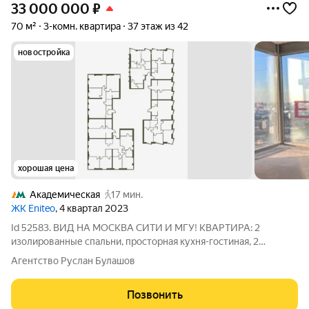
33 000 000
₽
70 м²
3-комн. квартира
37 этаж из 42
новостройка
хорошая цена
Академическая
17 мин.
ЖК Eniteo
, 4 квартал 2023
Id 52583. ВИД НА МОСКВА СИТИ И МГУ! КВАРТИРА: 2
изолированные спальни, просторная кухня-гостиная, 2
санузла. Отделка WhiteBox от застройщика. Виды на Москва
Агентство Руслан Булашов
Сити и МГУ! ДОКУМЕНТЫ: 1 взрослый собственник (документ
основания ДДУ), без обременений,
Позвонить