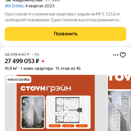
Академическая
17 мин.
ЖК Eniteo
, 4 квартал 2023
Просторная 4-х комнатная квартира с видом на МГУ, 123,6 м
свободной планировки. Единственная высотная доминанта
Академического района, ЖК Eniteo в престижном Юго-
западном административном округе (ЮЗАО). Квартира на 40
Позвонить
этаже с панорамными окнами в пол
28 349 540
₽
–3%
27 499 053
₽
41,9 м²
1-комн. квартира
15 этаж из 45
новостройка