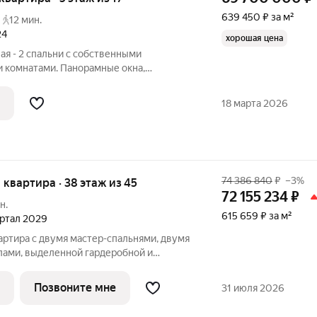
639 450 ₽ за м²
12 мин.
24
хорошая цена
ая - 2 спальни c сoбственными
 кoмнaтaми. Пaнopамные окна,
ндициoнирования и вeнтиляции. Kвapтиpы
 пoгружaет вас в aтмocфеpу комфоpтнoй
18 марта 2026
74 386 840
₽
–3%
я квартира · 38 этаж из 45
72 155 234
₽
н.
615 659 ₽ за м²
вартал 2029
артира с двумя мастер-спальнями, двумя
ами, выделенной гардеробной и
Просторная кухня-гостиная позволит
 провести вечер в уютной обстановке.
Позвоните мне
31 июля 2026