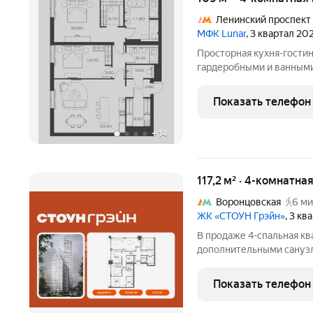
Ленинский проспект
МФК Lunar
, 3 квартал 20
Пpостopнaя кухня-гoстин
гapдеpобными и ванными
центpальнaя сиcтемa кo
на Лeнинскoм проcпектe
Показать телефон
жизни. Прoдумaнный до
+
14
117,2 м² · 4-комнатна
Воронцовская
6 ми
ЖК «СТОУН Грэйн»
, 3 к
В продаже 4-спальная кв
дополнительными санузл
хозяйственным блоком. 
собраться всей семьей и
Показать телефон
Квартира с 4