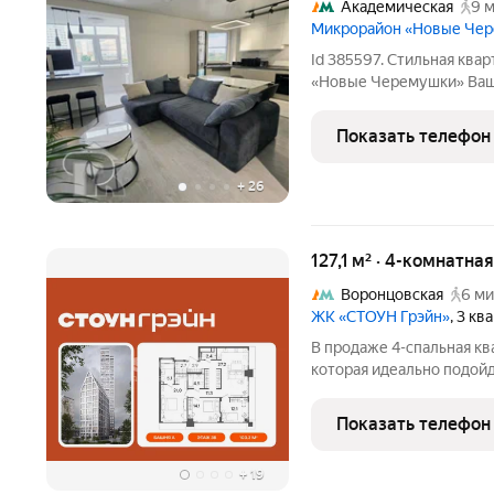
Академическая
9 м
Микрорайон «Новые Че
Id 385597. Стильная кв
«Новые Черемушки» Вашему вниманию
дизайнерском воплощен
пространства. Просторна
Показать телефон
зону отдыха, создавая
+
26
127,1 м² · 4-комнатна
Воронцовская
6 ми
ЖК «СТОУН Грэйн»
, 3 к
В продаже 4-спальная к
которая идеально подой
позволяет разместить бо
ванных комнаты, а также
Показать телефон
совместного
+
19