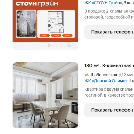
ЖК «СТОУН Грэйн»
, 3 к
В продаже 2-спальная кв
столовой, гардеробной 
преимущества - панорамн
каждой комнаты. Квартир
Показать телефон
семей с 1-2
+
20
130 м² · 3-комнатная 
Шаболовская
12 мин
ЖК «Донской Олимп»
, 1
Квартира с двумя спаль
гостиной, в качестве тр
ЖК «Донской Олимп». П
дорогими отделочными м
Показать телефон
лоджии можно
+
14