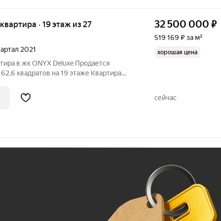
32 500 000
₽
я квартира · 19 этаж из 27
519 169 ₽ за м²
квартал 2021
хорошая цена
ртира в жк ONYX Deluxe Продается
62,6 квадратов на 19 этаже Квартира
Вся мебель и техника остается. Заезжай
по индивидуальному проекту, мебель
сейчас
Ж