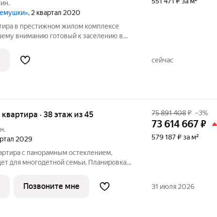
551 471 ₽ за м²
ин.
ремушки»
, 2 квартал 2020
артира в престижном жилом комплексе
 готовый к заселению в
ии вариант с wow-эффектом
я кухня-гостиная плавно переходящая в
сейчас
75 891 408
₽
–3%
я квартира · 38 этаж из 45
73 614 667
₽
н.
579 187 ₽ за м²
вартал 2029
вартира с панорамным остеклением,
дет для многодетной семьи. Планировка
льшое количество зон хранения вещей, 3
 обустроить мягкое пространство для
Позвоните мне
31 июля 2026