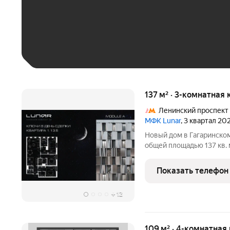
До 30 тыс. ₽
До 50 тыс. ₽
До 70 тыс. ₽
Больше 100 тыс. ₽
137 м² · 3-комнатная 
Ленинский проспект
МФК Lunar
, 3 квартал 20
Новый дом в Гагаринском
общей площадью 137 кв. м
комплекса премиум-класс
3 спальни с собственны
Показать телефон
+
12
109 м² · 4-комнатная 