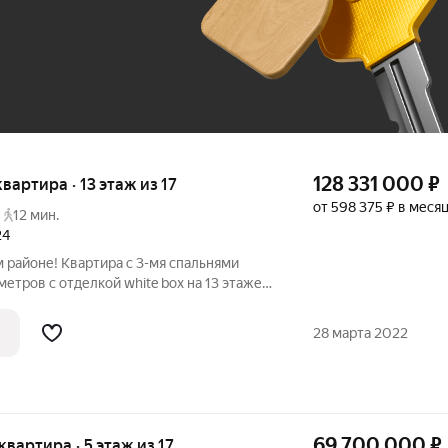
До 100 тыс. ₽
128 331 000
₽
квартира · 13 этаж из 17
от 598 375 ₽ в меся
12 мин.
24
 районе! Квартира с 3-мя спальнями
етров с отделкой white box на 13 этаже
а LUNAR: - Просторная кухня-гостиная -
ми гардеробными и ванными комнатами -
28 марта 2022
69 700 000
₽
квартира · 5 этаж из 17