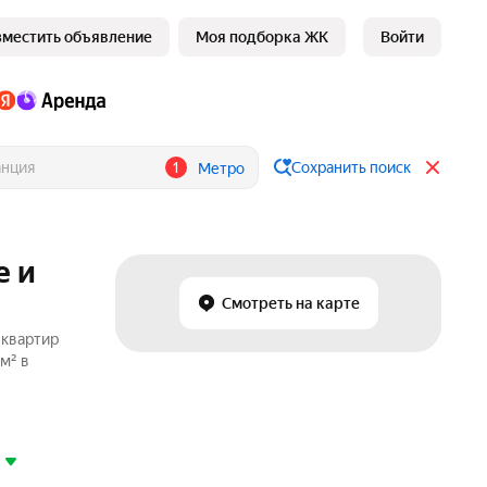
зместить объявление
Моя подборка ЖК
Войти
1
Сохранить поиск
Метро
е и
Смотреть на карте
 квартир
м² в