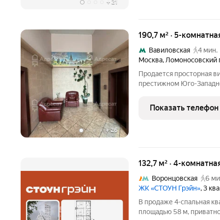
+
21
190,7 м² · 5-комнатна
Вавиловская
4 мин.
Москва
,
Ломоносовский 
Продается просторная ви
престижном Юго-Западн
вариант для большой сем
премиальный уровень ко
Показать телефон
расположен внутри
+
26
132,7 м² · 4-комнатн
Воронцовская
6 ми
ЖК «СТОУН Грэйн»
, 3 к
В продаже 4-спальная кв
площадью 58 м, приватно