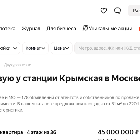
Ра
потека
Журнал
Для бизнеса
Уникальные акции
ройки
Комнат
Цена
я
Двухуровневые
ую у станции Крымская в Москв
е и МО — 178 объявлений от агентств и собственников по продаже
имости. В нашем каталоге предложения площадью от 31 м² до 220,1 
ктеристики.
45 000 000
₽
я квартира · 4 этаж из 36