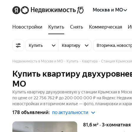
Москва и МО
Новостройки
Купить
Снять
Коммерческая
И
Купить
Квартиру
Вторичка, новост
Недвижимость в Москве и МО
Купить
Квартира
Станция Крымска
Купить квартиру двухуровнев
МО
Купить квартиру двухуровневую у станции Крымская в Москв
по цене от 22 756 762 ₽ до 200 000 000 ₽ на Яндекс Недвиж
новостройках и вторичном жилье — фото, планировки и хара
178 объявлений:
по актуальности
81,6 м² · 3-комнатна