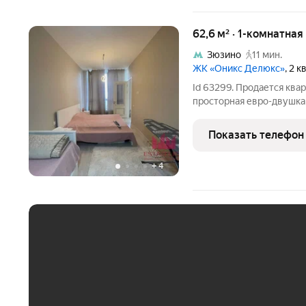
62,6 м² · 1-комнатна
Зюзино
11 мин.
ЖК «Оникс Делюкс»
, 2 
Id 63299. Продается ква
просторная евро-двушка 
полностью оборудована. 
и живи. Ремонт делался 
Показать телефон
делалась под
+
4
ЕЖЕМЕСЯЧНЫЙ ПЛАТЁ