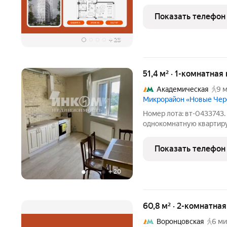
дополнительными санузл
Просторная кухня-гостин
Показать телефон
уютной обстановке, а с 
+
23
51,4 м² · 1-комнатная
Академическая
9 м
Микрорайон «Новые Че
Номер лота: вт-043374
однокомнатную квартир
ЧЕРЕМУШКИ". Большая о
Круглосуточная охрана.
Показать телефон
2020 года. Квартира с
+
20
60,8 м² · 2-комнатна
Воронцовская
6 ми