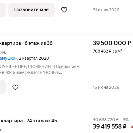
ами и хозяйственным блоком.
ая позволит собраться всей семьей в
Позвоните мне
31 июля 2026
террасы можно
39 500 000
₽
 квартира · 6 этаж из 36
768 482 ₽ за м²
ин.
ремушки»
, 2 квартал 2020
3. ЛУЧШЕЕ ПРЕДЛОЖЕНИЕ!!!! Предлагаем
у в ЖК Бизнес-Класса "НОВЫЕ
гороженная двухуровневая территория.
 Видеонаблюдение. Монолитный дом
15 июня 2026
40 638 720
₽
–3%
я квартира · 24 этаж из 45
39 419 558
₽
н.