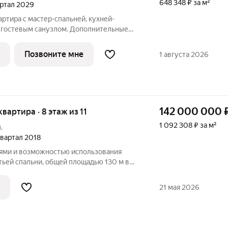
648 348 ₽ за м²
вартал 2029
артира с мастер-спальней, кухней-
и гостевым санузлом. Дополнительные
ое остекление и выход на балкон из
а с 2 спальнями - прекрасный выбор для
Позвоните мне
1 августа 2026
142 000 000
квартира · 8 этаж из 11
1 092 308 ₽ за м²
.
 квартал 2018
нями и возможностью использования
етьей спальни, общей площадью 130 м в
РЕИМУЩЕСТВА - Дизайнерский ремонт с
атериалами - На большой утепленной
21 мая 2026