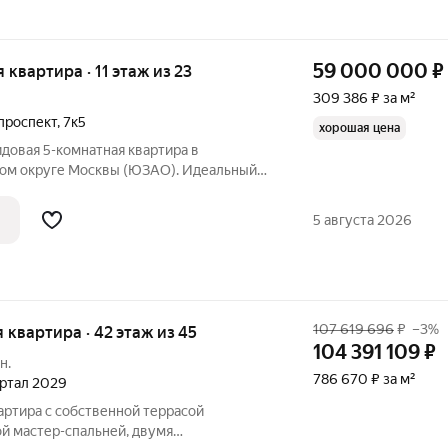
59 000 000
₽
я квартира · 11 этаж из 23
309 386 ₽ за м²
проспект
,
7к5
хорошая цена
довая 5-комнатная квартира в
ом округе Москвы (ЮЗАО). Идеальный
ьи, ценящей тишину, безопасность и
мфорта. О доме и локации: Дом
5 августа 2026
107 619 696
₽
–3%
ая квартира · 42 этаж из 45
104 391 109
₽
н.
786 670 ₽ за м²
вартал 2029
артира с собственной террасой
й мастер-спальней, двумя