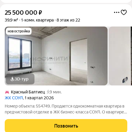
25 500 000
₽
39,9 м²
1-комн. квартира
8 этаж из 22
новостройка
3D-тур
Красный Балтиец
9 мин.
ЖК СОУЛ
, 1 квартал 2026
Номер объекта: 554749. Продается однокомнатная квартира в
предчистовой отделке в ЖК бизнес-класса СОУЛ. О квартире:
светлая просторная квартира с удачной планировкой и
современной сантехнической разводкой. В квартире видовые
Позвонить
окна, которые