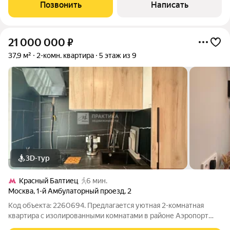
уровень: кухня-гостиная, две спальни, одна из которых со
Позвонить
Написать
своим санузлом и гардеробной,
21 000 000
₽
37,9 м²
2-комн. квартира
5 этаж из 9
3D-тур
Красный Балтиец
6 мин.
Москва
,
1-й Амбулаторный проезд
,
2
Код объекта: 2260694. Предлагается уютная 2-комнатная
квартира с изолированными комнатами в районе Аэропорт
(САО) для пары с ребенком или семьи, ценящей личное