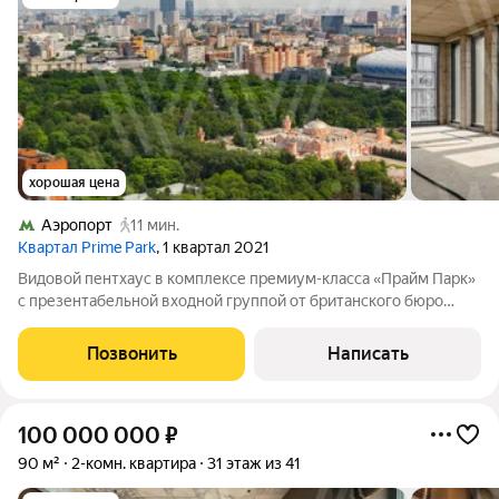
хорошая цена
Аэропорт
11 мин.
Квартал Prime Park
, 1 квартал 2021
Видовой пентхаус в комплексе премиум-класса «Прайм Парк»
с презентабельной входной группой от британского бюро
«Даер» (Dyer). Пентхаус без отделки общей площадью 187 м
расположен на 37 этаже в корпусе R6. Свободная планировка
Позвонить
Написать
позволяет организовать
100 000 000
₽
90 м²
2-комн. квартира
31 этаж из 41