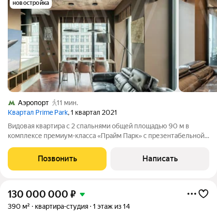
новостройка
Аэропорт
11 мин.
Квартал Prime Park
, 1 квартал 2021
Видовая квартира с 2 спальнями общей площадью 90 м в
комплексе премиум-класса «Прайм Парк» с презентабельной
входной группой от британского бюро «Даер» (Dyer). Квартира
расположена на 31 этаже, откуда открываются панорамные
Позвонить
Написать
виды на город и башни
130 000 000
₽
390 м²
квартира-студия
1 этаж из 14