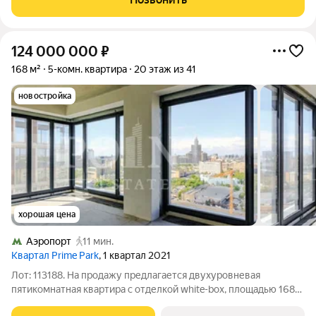
уже получены. Оформлено право
124 000 000
₽
168 м²
5-комн. квартира
20 этаж из 41
новостройка
хорошая цена
Аэропорт
11 мин.
Квартал Prime Park
, 1 квартал 2021
Лот: 113188. На продажу предлагается двухуровневая
пятикомнатная квартира с отделкой white-box, площадью 168
кв.м., в жилом комплексе "Prime Park". Планировка: 1-й