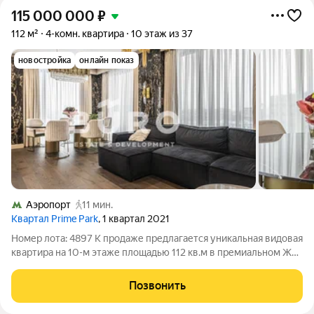
115 000 000
₽
112 м²
4-комн. квартира
10 этаж из 37
новостройка
онлайн показ
Аэропорт
11 мин.
Квартал Prime Park
, 1 квартал 2021
Номер лота: 4897 К продаже предлагается уникальная видовая
квартира на 10-м этаже площадью 112 кв.м в премиальном ЖК
«Прайм Парк» Атмосфера роскоши и надежности встретит вас
уже с порога. Дизайнерский ремонт, премиальная мебель и
Позвонить
техника высшего