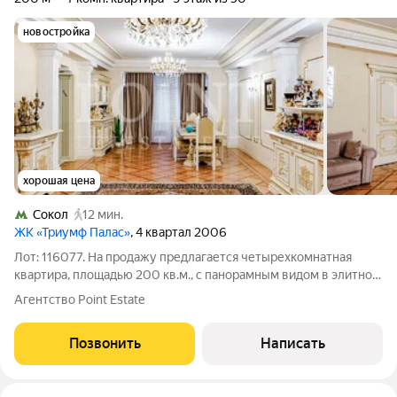
новостройка
хорошая цена
Сокол
12 мин.
ЖК «Триумф Палас»
, 4 квартал 2006
Лот: 116077. На продажу предлагается четырехкомнатная
квартира, площадью 200 кв.м., с панорамным видом в элитном
жилом комплексе "Триумф Палас". Функциональная
Агентство Point Estate
планировка: просторная гостиная-столовая, кухня, три спальни,
две из которых со своими
Позвонить
Написать