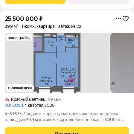
расположенной на 5 этаже 5-этажного жилого
25 500 000
₽
39,9 м²
1-комн. квартира
8 этаж из 22
новостройка
хорошая цена
Красный Балтиец
9 мин.
ЖК СОУЛ
, 1 квартал 2026
Id 64675. Продается просторная однокомнатная квартира
площадью 39,9 м в жилом квартале бизнес-класса SOUL от
девелопера FORMA. Квартира расположена в корпусе 2
первой очереди проекта, дом введен в эксплуатацию, ключи
Позвонить