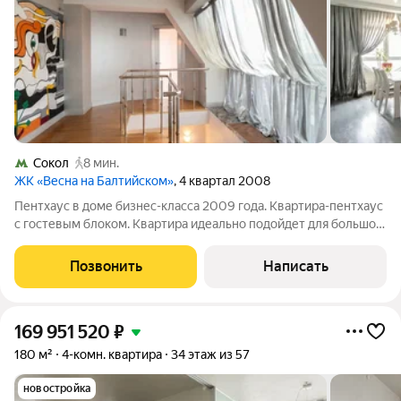
Сокол
8 мин.
ЖК «Весна на Балтийском»
, 4 квартал 2008
Пентхаус в доме бизнес-класса 2009 года. Квартира-пентхаус
с гостевым блоком. Квартира идеально подойдет для большой
семьи. Многоуровневая планировка, обилие окон разного
формата, тишина и качественное зонирование создают
Позвонить
Написать
ощущение пространства
169 951 520
₽
180 м²
4-комн. квартира
34 этаж из 57
новостройка