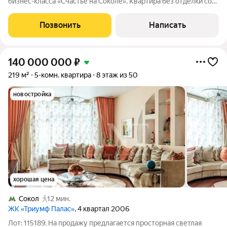
бизнес-класса «Счастье на Соколе». Квартира без отделки со
свободной планировкой расположена на 7 этаже. Возможно
спланировать кухню-гостиную, 3 спальни, санузлы,
Позвонить
Написать
гардеробные и холл. Четыре окна
140 000 000
₽
219 м²
5-комн. квартира
8 этаж из 50
новостройка
хорошая цена
Сокол
12 мин.
ЖК «Триумф Палас»
, 4 квартал 2006
Лот: 115189. На продажу предлагается просторная светлая