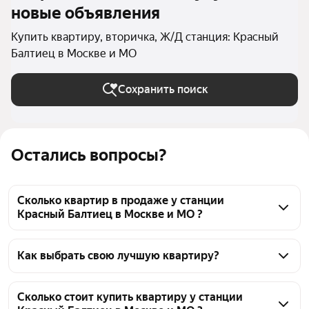
новые объявления
Купить квартиру, вторичка, Ж/Д станция: Красный
Балтиец в Москве и МО
Сохранить поиск
Остались вопросы?
Сколько квартир в продаже у станции
Красный Балтиец в Москве и МО ?
На Яндекс Недвижимости в продаже у станции 
Красный Балтиец в Москве и МО 228 квартир, из 
Как выбрать свою лучшую квартиру?
них 7 объявлений от собственников, 219 
Чтобы купить квартиру на вторичном рынке у 
объявлений от агентств, 2 объявления от 
станции Красный Балтиец, воспользуйтесь 
Сколько стоит купить квартиру у станции
застройщиков