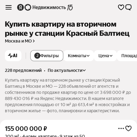
Купить квартиру на вторичном
рынке у станции Красный Балтиец
Москва и МО
AI
Фильтры
Комнаты
Цена
Площа
2
228 предложений
•
по актуальности
Купить квартиру на вторичном рынке у станции Красный
Балтиец в Москве и МО — 228 объявлений от агентств и
собственников по продаже квартир по цене от 3 698 000 ₽ до
889 430 016 ₽ на Яндекс Недвижимости. В нашем каталоге
предложения площадью от 10 м² до 613,4 м² в новостройках и
вторичном жилье — фото, планировки и характеристики.
155 000 000
₽
200 м²
4-комн. квартира
9 этаж из 50