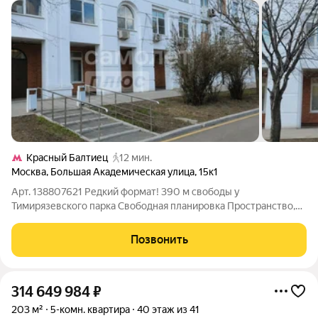
Красный Балтиец
12 мин.
Москва
,
Большая Академическая улица
,
15к1
Арт. 138807621 Редкий формат! 390 м свободы у
Тимирязевского парка Свободная планировка Пространство,
которое подстраивается под вас, а не вы под него. В продаже
уникальная квартира площадью 390 кв. м в экологически
Позвонить
благополучном районе Москвы
314 649 984
₽
203 м²
5-комн. квартира
40 этаж из 41