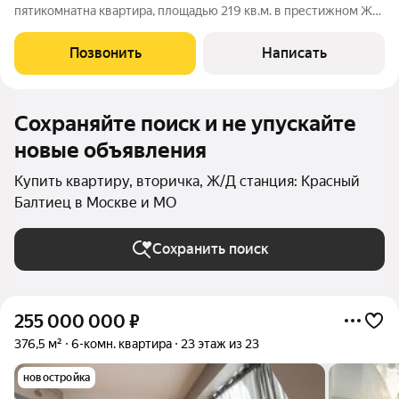
пятикомнатна квартира, площадью 219 кв.м. в престижном ЖК
"Триумф Палас". Планировка: гостиная, кухня-столовая, три
спальни, одна из которых со своей гардеробной, кабинет, три
Позвонить
Написать
совмещенных
Сохраняйте поиск и не упускайте
новые объявления
Купить квартиру, вторичка, Ж/Д станция: Красный
Балтиец в Москве и МО
Сохранить поиск
255 000 000
₽
376,5 м²
6-комн. квартира
23 этаж из 23
новостройка