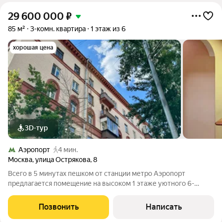
29 600 000
₽
85 м²
3-комн. квартира
1 этаж из 6
хорошая цена
3D-тур
Аэропорт
4 мин.
Москва
,
улица Острякова
,
8
Всего в 5 минутах пешком от станции метро Аэропорт
предлагается помещение на высоком 1 этаже уютного 6-
этажного кирпичного дома. Тихий зелёный двор. Практически
всегда есть места для парковки. Общая площадь объекта 85
Позвонить
Написать
кв.м. Потолки 3 метра. Большой