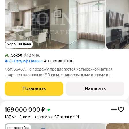
хорошая цена
Сокол
12 мин.
ЖК «Триумф Палас»
, 4 квартал 2006
Лот: 55487. На продажу предлагается четырехкомнатная
квартира площадью 180 кв.м. с панорамными видами в
элитном жилом комплексе "Триумф Палас". Функциональная
планировка: кухня-гостиная, три спальни, гардеробная
Позвонить
Написать
комната, два совмещенных санузла. В
169 000 000
₽
187 м²
5-комн. квартира
37 этаж из 41
новостройка