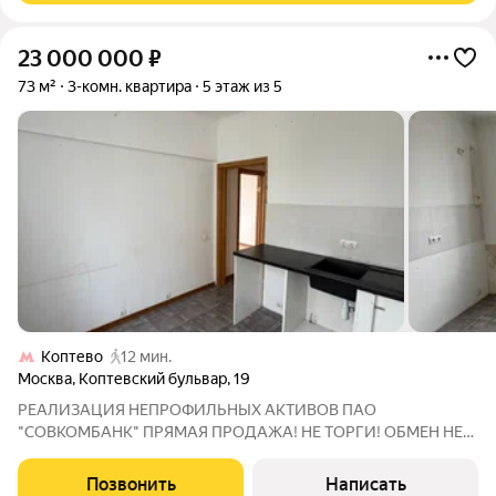
23 000 000
₽
73 м²
3-комн. квартира
5 этаж из 5
Коптево
12 мин.
Москва
,
Коптевский бульвар
,
19
РЕАЛИЗАЦИЯ НЕПРОФИЛЬНЫХ АКТИВОВ ПАО
"СОВКОМБАНК" ПРЯМАЯ ПРОДАЖА! НЕ ТОРГИ! ОБМЕН НЕ
ИНТЕРЕСУЕТ! Адрес: 125239, г. Москва, б-р. Коптевский, д. 19,
кв. 60. КН: 77:09:0003014:4564 Продажа 3-к. квартиры,
Позвонить
Написать