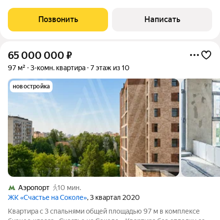
общей площадью 250 м расположена на девятом этаже.
Выполнена авторская отделка. Многоуровневые потолки
Позвонить
Написать
украшают дизайнерские люстры.
65 000 000
₽
97 м²
3-комн. квартира
7 этаж из 10
новостройка
Аэропорт
10 мин.
ЖК «Счастье на Соколе»
, 3 квартал 2020
Квартира с 3 спальнями общей площадью 97 м в комплексе