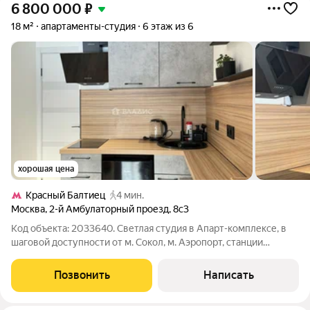
6 800 000
₽
18 м²
апартаменты-студия
6 этаж из 6
хорошая цена
Красный Балтиец
4 мин.
Москва
,
2-й Амбулаторный проезд
,
8с3
Код объекта: 2033640. Светлая студия в Апарт-комплексе, в
шаговой доступности от м. Сокол, м. Аэропорт, станции
Красный Балтиец. Входная группа, охрана, домофон,
видеонаблюдение. Своя территория, бесплатная охраняемая
Позвонить
Написать
наземная парковка на территории.