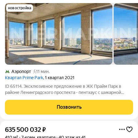
новостройка
Аэропорт
11 мин.
Квартал Prime Park
, 1 квартал 2021
ID 65114. Эксклюзивное предложение в ЖК Прайм Парк в
районе Ленинградского проспекта - пентхаус с шикарной
панорамой. Высокий 40 этаж, свободная планировка, виды на
Петровский Парк, Москва-Сити, Ходынское поле,
Позвонить
Останкинскую телебашню. Авторские
635 500 032
₽
410 м²
7-комн. квартира
40 этаж из 41