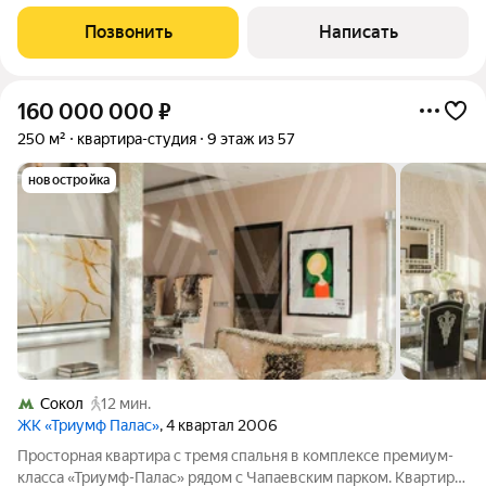
комплексе "Soul". Планировка: просторная кухня-гостиная, три
спальни, одна из которых со своей гардеробной и санузлом,
Позвонить
Написать
кабинет, гардеробная,
160 000 000
₽
250 м²
квартира-студия
9 этаж из 57
новостройка
Сокол
12 мин.
ЖК «Триумф Палас»
, 4 квартал 2006
Просторная квартира с тремя спальня в комплексе премиум-
класса «Триумф-Палас» рядом с Чапаевским парком. Квартира