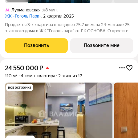
Лухмановская
8 мин.
ЖК «Гоголь Парк»
, 2 квартал 2025
Продается 3-к квартира площадью 75.7 кв.м. на 24-м этаже 25
этажного дома в ЖК "Гоголь парк" от ГК ОСНОВА. О проекте
Жилой комплекс ГОГОЛЬ ПАРК с собственным детским садом
на территории и подземным паркингом с лифтом уже готов
Позвонить
Позвоните мне
около метро
24 550 000
₽
110 м²
4-комн. квартира
2 этаж из 17
новостройка