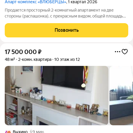
Апарт-комплекс «ВЛЮБЕРЦЫ»
, 1 квартал 2026
Продается просторный 2-комнатный апартамент на две
стороны (распашонка), с прекрасным видом, общей площадью
39,7 м на 12-м этаже 12-ти этажного строящегося дома АПАРТ-
комплекса «ВЛЮБЕРЦЫ». Дом располагается в г. Люберцы на
Позвонить
пересечении улиц 8 Марта и
17 500 000
₽
48 м²
2-комн. квартира
10 этаж из 12
Выхино
9 мин.