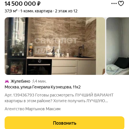
14 500 000
₽
37,9 м²
1-комн. квартира
2 этаж из 12
Жулебино
4 мин.
Москва
,
улица Генерала Кузнецова
,
11к2
Арт. 139436793 Готовы рассмотреть ЛУЧШИЙ ВАРИАНТ
квартиры в этом районе? Хотите получить ЛУЧШУЮ
СТОИМОСТЬ квартиры в этом районе? Ищите квартиру с
Агентство Мартынов Максим
ГАРАНТИЕЙ БЕЗОПАСНОСТИ? Тогда эта КВАРТИРА ДЛЯ ВАС!
Однокомнатная квартира, расположенная по адресу:
Позвонить