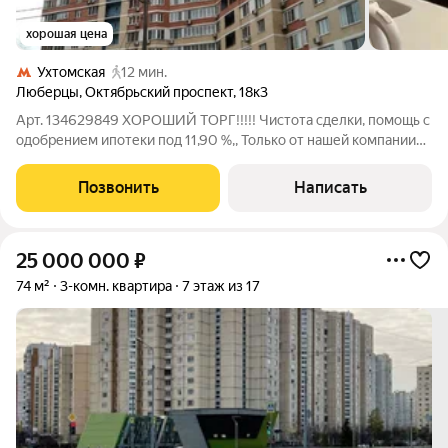
хорошая цена
Ухтомская
12 мин.
Люберцы
,
Октябрьский проспект
,
18к3
Арт. 134629849 ХОРОШИЙ ТОРГ!!!!! Чистота сделки, помощь с
одобрением ипотеки под 11,90 %,, Только от нашей компании
можно взять ставку на ипотеку 11,90 % на весь срок ипотеки! А
так же рефинансирования. Продаётся просторная 3 -комнатная
Позвонить
Написать
квартира в
25 000 000
₽
74 м²
3-комн. квартира
7 этаж из 17