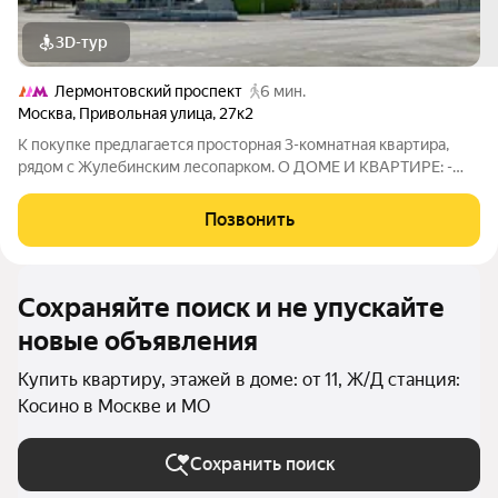
3D-тур
Лермонтовский проспект
6 мин.
Москва
,
Привольная улица
,
27к2
К покупке предлагается просторная 3-комнатная квартира,
рядом с Жулебинским лесопарком. О ДОМЕ И КВАРТИРЕ: -
дом серии П-44; - чистый подъезд без запахов; - замена
лифтового оборудования выполнена в 2025 г. -
Позвонить
функциональная планировка (распашонка),
Сохраняйте поиск и не упускайте
новые объявления
Купить квартиру, этажей в доме: от 11, Ж/Д станция:
Косино в Москве и МО
Сохранить поиск