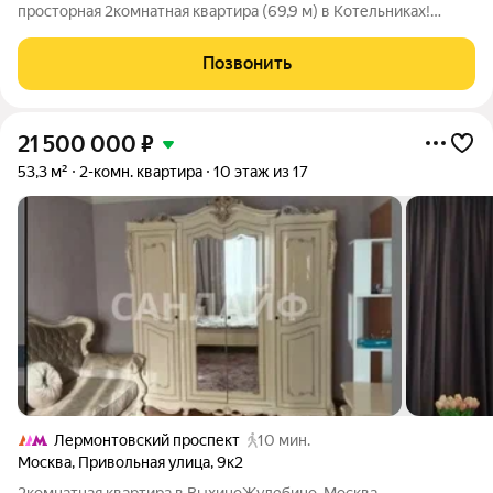
просторная 2комнатная квартира (69,9 м) в Котельниках!
Представьте: вы просыпаетесь в светлой спальне, готовите
завтрак на вместительной кухне, а из окна открывается вид на
Позвонить
уютный двор с зелёными
21 500 000
₽
53,3 м²
2-комн. квартира
10 этаж из 17
Лермонтовский проспект
10 мин.
Москва
,
Привольная улица
,
9к2