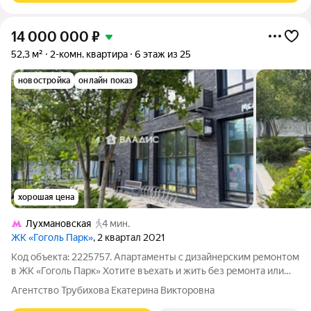
14 000 000
₽
52,3 м²
2-комн. квартира
6 этаж из 25
новостройка
онлайн показ
хорошая цена
Лухмановская
4 мин.
ЖК «Гоголь Парк»
, 2 квартал 2021
Код объекта: 2225757. Апартаменты с дизайнерским ремонтом
в ЖК «Гоголь Парк» Хотите въехать и жить без ремонта или
получать стабильный доход без хлопот? Предлагаем готовые
Агентство Трубихова Екатерина Викторовна
апартаменты с продуманным интерьером, потолками высотой