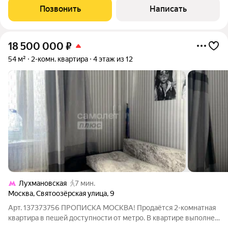
договоре. площадь 77,1 кв .м адрес: Московская область, г.
Позвонить
Написать
Люберцы, ул. Кирова, д.
18 500 000
₽
54 м²
2-комн. квартира
4 этаж из 12
Лухмановская
7 мин.
Москва
,
Святоозёрская улица
,
9
Арт. 137373756 ПРОПИСКА МОСКВА! Продаётся 2-комнатная
квартира в пешей доступности от метро. В квартире выполнен