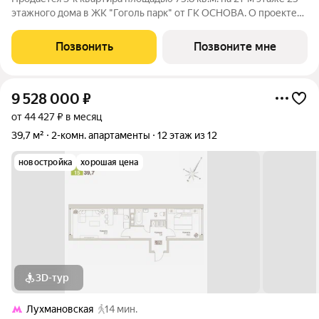
этажного дома в ЖК "Гоголь парк" от ГК ОСНОВА. О проекте
Жилой комплекс ГОГОЛЬ ПАРК с собственным детским садом
на территории и подземным паркингом с лифтом уже готов
Позвонить
Позвоните мне
около метро
9 528 000
₽
от 44 427 ₽ в месяц
39,7 м²
2-комн. апартаменты
12 этаж из 12
новостройка
хорошая цена
3D-тур
Лухмановская
14 мин.