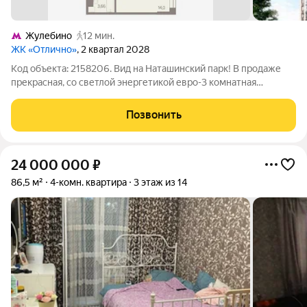
Жулебино
12 мин.
ЖК «Отлично»
, 2 квартал 2028
Код объекта: 2158206. Вид на Наташинский парк! В продаже
прекрасная, со светлой энергетикой евро-3 комнатная
квартира для дружной семьи. Ключи уже этой осенью!
Планировка мечты: Две изолированные комнаты (14 и 18 м),
Позвонить
просторная кухня (12 м), где
24 000 000
₽
86,5 м²
4-комн. квартира
3 этаж из 14