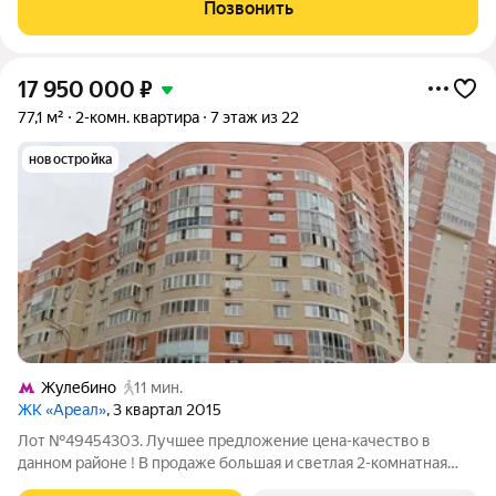
действительности. ПPO ДOКУMЕНTЫ: 1 взрослый
Позвонить
собственник, ДКП более 5 лет, прописанных нет. УKАЖЕМ
ПОЛНУЮ
17 950 000
₽
77,1 м²
2-комн. квартира
7 этаж из 22
новостройка
Жулебино
11 мин.
ЖК «Ареал»
, 3 квартал 2015
Лот №49454303. Лучшее предложение цена-качество в
данном районе ! В продаже большая и светлая 2-комнатная
квартира . Один взрослый собственник .Полная стоимость в