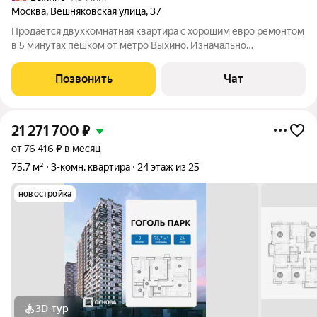
Москва
,
Вешняковская улица
,
37
Продаётся двухкомнатная квартира с хорошим евро ремонтом
в 5 минутах пешком от метро Выхино. Изначально
"кооперативный" дом с консьержем и адекватными соседями.
Квартира продаётся с мебелью и техникой (по
Позвонить
Чат
договорённости). В собственности более 10
21 271 700
₽
от 76 416 ₽ в месяц
75,7 м²
3-комн. квартира
24 этаж из 25
новостройка
3D-тур