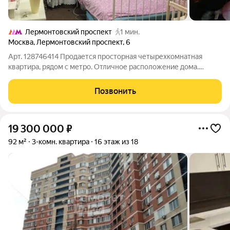
Лермонтовский проспект
1 мин.
Москва
,
Лермонтовский проспект
,
6
Арт. 128746414 Продается просторная четырехкомнатная
квартира, рядом с метро. Отличное расположение дома.
Комнаты изолированы, большая оборудованная встроенной
мебелью кухня. Санузел раздельный.. Четыре застекленных
Позвонить
лоджии. Окна на две стороны.
19 300 000
₽
92 м²
3-комн. квартира
16 этаж из 18