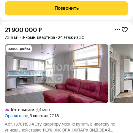
качественный современный ремонт. Комнат изолированные,
санузел: раздельный. Квартира просторная, с удачной
Позвонить
планировкой. Кухня позволяет
21 900 000
₽
73,6 м²
3-комн. квартира
24 этаж из 30
новостройка
Котельники
4 мин.
Оранж парк
, 3 квартал 2018
Арт. 137611504 Эту квартиру можно купить в ипотеку по
уникальной ставке 11,9%. ЖК ОРАНЖПАРК ВИДОВАЯ