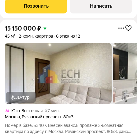
3,6 м и антресольным
Позвонить
Написать
15 150 000
₽
45 м²
2-комн. квартира
6 этаж из 12
3D-тур
Юго-Восточная
7 мин.
Москва
,
Рязанский проспект
,
80к3
Номер в базе: 53407. Внесен аванс.В продаже 2-комнатная
квартира по адресу г. Москва, Рязанский проспект, 80к3, район