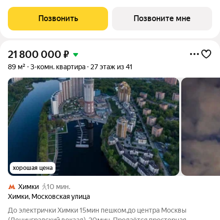
Высота потолков 3.15 м. Квартира находится в корпусе 6.4.
Дом монолитный, одноподъездный, высотой 54 этажа. На
Позвонить
Позвоните мне
этаже 11 квартир. В подъезде
21 800 000
₽
89 м²
3-комн. квартира
27 этаж из 41
хорошая цена
Химки
10 мин.
Химки
,
Московская улица
До электрички Химки 15мин пешком,до центра Москвы