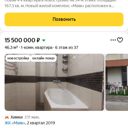
Новая 4-к квартира в новостройке на 34-м этаже площадью
167.3 кв. м. Новый жилой комплекс «Маяк» расположен в
одном из самых уникальных и привлекательных мест Старых
Химок. С юга и востока огромная приватная территория 10,8 га,
Позвонить
которая с одной
15 500 000
₽
46,3 м²
1-комн. квартира
6 этаж из 37
новостройка
онлайн показ
Химки
11 мин.
ЖК «Маяк»
, 2 квартал 2019