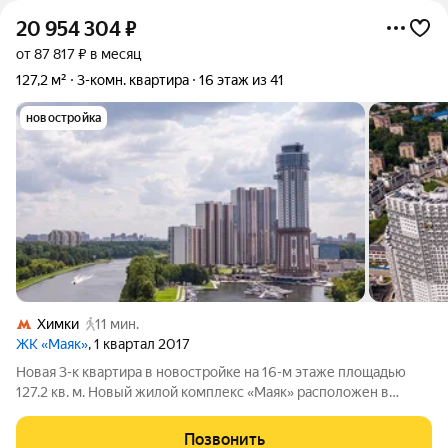
20 954 304
₽
от 87 817 ₽ в месяц
127,2 м²
3-комн. квартира
16 этаж из 41
новостройка
Химки
11 мин.
ЖК «Маяк»
, 1 квартал 2017
Новая 3-к квартира в новостройке на 16-м этаже площадью
127.2 кв. м. Новый жилой комплекс «Маяк» расположен в
одном из самых уникальных и привлекательных мест Старых
Химок. С юга и востока огромная приватная территория 10,8 га,
Позвонить