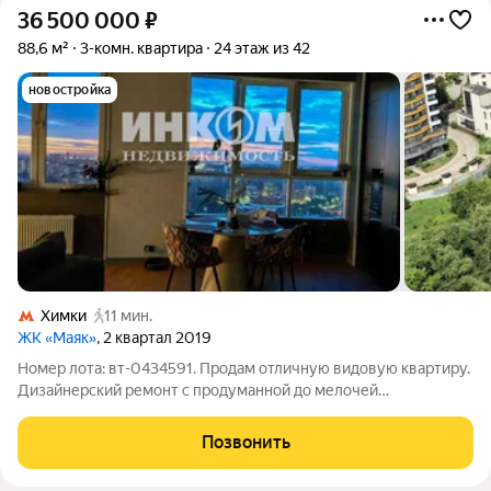
36 500 000
₽
88,6 м²
3-комн. квартира
24 этаж из 42
новостройка
Химки
11 мин.
ЖК «Маяк»
, 2 квартал 2019
Номер лота: вт-0434591. Продам отличную видовую квартиру.
Дизайнерский ремонт с продуманной до мелочей
планировкой. Использовались качественные материалы.
Квартира находится на 24 этаже с прекрасным панорамным
Позвонить
видом на Москву-реку. В доме 4 лифта.