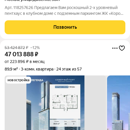
Арт. 118257626 Предлагаем Вам роскошный 2-х уровневый
пентхаус в клубном доме с подземным паркингом ЖК «Корона
Севера» + Общая площадь 300 м2 + В стоимость входят 2
удобно расположенные машино-места в подземном паркинге
Позвонить
на -1 уровне + Дровяной камин
53 424 872
₽
–12%
47 013 888
₽
от 223 896 ₽ в месяц
89,9 м²
3-комн. квартира
24 этаж из 57
новостройка