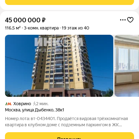
которая с одной
45 000 000
₽
116,5 м²
3-комн. квартира
19 этаж из 40
Ховрино
2 мин.
Москва
,
улица Дыбенко
,
38к1
Номер лота: вт-0434401. Продаётся видовая трёхкомнатная
квартира в клубном доме с подземным паркингом в ЖК
Корона Севера, общая площадь 116,5 кв. м. Две просторные
спальни (19, 1 + 19,3 кв.м.) гостиная 23, 6 кв.м. и кухня 14 кв.м.