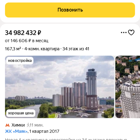
Просторная гостиная, уютные спальни, мастер спальня с видом
на лес. Современная планировка кухни с витражными окнами
Позвонить
и красивым видом на реку.
34 982 432
₽
от 146 606 ₽ в месяц
167,3 м²
4-комн. квартира
34 этаж из 41
новостройка
хорошая цена
Химки
11 мин.
ЖК «Маяк»
, 1 квартал 2017