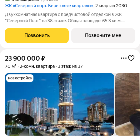
ЖК «Северный порт. Береговые кварталы»
, 2 квартал 2030
Двухкомнатная квартира с предчистовой отделкой в ЖК
"Северный Порт" на 38 этаже. Общая площадь: 65.3 кв.м.
Высота потолков 3.15 м. Квартира находится в корпусе 6.4.
Дом монолитный, одноподъездный, высотой 54 этажа. На
Позвонить
Позвоните мне
этаже 11 квартир. В подъезде 4
23 900 000
₽
70 м²
2-комн. квартира
3 этаж из 37
новостройка