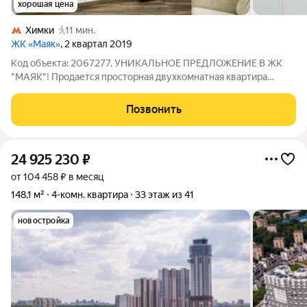
хорошая цена
Химки
11 мин.
ЖК «Маяк»
, 2 квартал 2019
Код объекта: 2067277. УНИКАЛЬНОЕ ПРЕДЛОЖЕНИЕ В ЖК
"МАЯК"! Продается просторная двухкомнатная квартира
площадью 75 кв. м на 12-м этаже 41-этажного дома ЖК "Маяк"
по адресу: Кудрявцева,16. ОПИСАНИЕ КВАРТИРЫ: - Ремонт с
Позвонить
использованием дорогих и
24 925 230
₽
от 104 458 ₽ в месяц
148,1 м²
4-комн. квартира
33 этаж из 41
новостройка