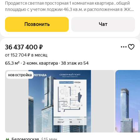
Продается светлая просторная 1 комнатная квартира , общей
площадью с учетом лоджии 46,3 кв.м. и расположенная в ЖК
"Маяк " категории бизнес класс. В квартире выполнен
качественный евро ремонт,продуманная разводка по
Позвонить
Чат
электрике по всей квартире.
36 437 400
₽
от 152 704 ₽ в месяц
65,3 м²
2-комн. квартира
38 этаж из 54
новостройка
Беломорская
15 мин.