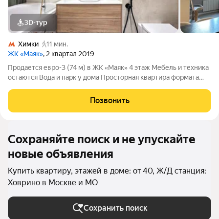
3D-тур
Химки
11 мин.
ЖК «Маяк»
, 2 квартал 2019
Продается евро-3 (74 м) в ЖК «Маяк» 4 этаж Мебель и техника
остаются Вода и парк у дома Просторная квартира формата
«евро-3» в полностью сданном премиальном комплексе на
берегу канала им. Москвы. Идеальный вариант для тех, кто
Позвонить
ищет готовое
Сохраняйте поиск и не упускайте
новые объявления
Купить квартиру, этажей в доме: от 40, Ж/Д станция:
Ховрино в Москве и МО
Сохранить поиск