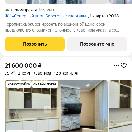
Беломорская
15 мин.
ЖК «Северный порт. Береговые кварталы»
, 1 квартал 2028
Торопитесь забронировать по акционной цене, срок
предложения ограничен! Стоимость квартиры указана со
скидкой, ваша экономия составит 6,410,985 руб. По всем
вопросам звоните в офис продаж, наши менеджеры вам все
Позвонить
Позвоните мне
расскажут. Трехкомнатная квартира с
21 600 000
₽
75 м²
2-комн. квартира
12 этаж из 41
новостройка
онлайн показ