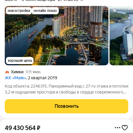
новостройка
онлайн показ
хорошая цена
Химки
11 мин.
ЖК «Маяк»
, 2 квартал 2019
Код объекта: 2246315. Панорамный вид с 27-го этажа и потолки
3,2 м ощущение простора и свободы в сердце современного
монолитного дома 2019 года на улице Кудрявцева. 88,6 м
разумной планировки дают простор для реализации любой
Позвонить
идеи ремонта: от
49 430 564
₽