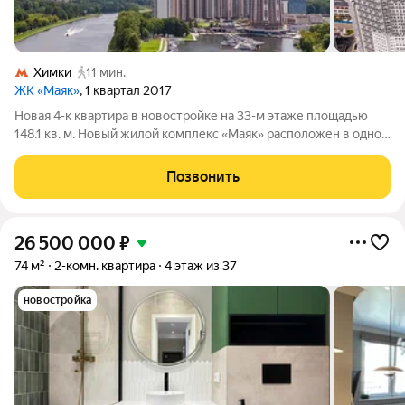
Химки
11 мин.
ЖК «Маяк»
, 1 квартал 2017
Новая 4-к квартира в новостройке на 33-м этаже площадью
148.1 кв. м. Новый жилой комплекс «Маяк» расположен в одном
из самых уникальных и привлекательных мест Старых Химок.
С юга и востока огромная приватная территория 10,8 га,
Позвонить
которая с одной
26 500 000
₽
74 м²
2-комн. квартира
4 этаж из 37
новостройка