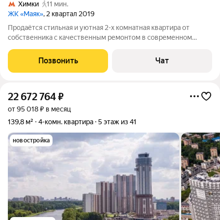
Химки
11 мин.
ЖК «Маяк»
, 2 квартал 2019
Продаётся стильная и уютная 2-х комнатная квартира от
собственника с качественным ремонтом в современном
жилом комплексе ЖК «МАЯК», г. Химки. Это отличный вариант
для комфортной жизни или выгодной инвестиции. Квартира
Позвонить
Чат
полностью готова к заселению.
22 672 764
₽
от 95 018 ₽ в месяц
139,8 м²
4-комн. квартира
5 этаж из 41
новостройка