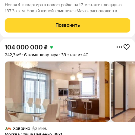
Новая 4-к квартира в новостройке на 17-м этаже площадью
137.3 кв. м. Новый жилой комплекс «Маяк» расположен в
одном из самых уникальных и привлекательных мест Старых
Химок. С юга и востока огромная приватная территория 10,8 га,
Позвонить
которая с одной
104 000 000
₽
242,3 м²
6-комн. квартира
39 этаж из 40
Ховрино
2 мин.
Москва
,
улица Дыбенко
,
38к1