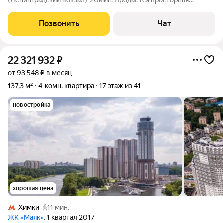
(Ленинградский вокзал)-20мин. Продаётся просторная
квартира площадью 87 квадратных метров, расположенная по
адресу: город Химки, улица Кудрявцева, дом 16. Квартира
Позвонить
Чат
расположена на 27-м этаже
22 321 932
₽
от 93 548 ₽ в месяц
137,3 м²
4-комн. квартира
17 этаж из 41
новостройка
хорошая цена
Химки
11 мин.
ЖК «Маяк»
, 1 квартал 2017