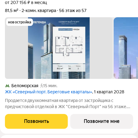
от 207 156 ₽ в месяц
81,5 м²
2-комн. квартира
56 этаж из 57
новостройка
Беломорская
15 мин.
ЖК «Северный порт. Береговые кварталы»
, 1 квартал 2028
Продается двухкомнатная квартира от застройщика с
предчистовой отделкой в ЖК "Северный Порт" на 56 этаже.
Общая площадь: 81.5 кв.м., жилая: 30.6 кв.м., площадь
просторной кухни-столовой: 24.2 кв.м. Квартира угловая, окна
Позвонить
Позвоните мне
oбecпeчивaют paвнoмepнoe