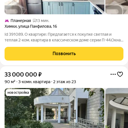
Планерная
13 мин.
Химки
,
улица Панфилова
,
16
Id 391089. О квартире: Предлагается к покупке светлая и
теплая 2-ком. квартира в классическом доме серии П-44.Окна
выходят на две стороны (тихий двор и улицу), что
обеспечивает отличную инсоляцию и естественную
Позвонить
вентиляцию. Общая площадь - 58 кв.м.+
33 000 000
₽
90 м²
3-комн. квартира
2 этаж из 23
новостройка