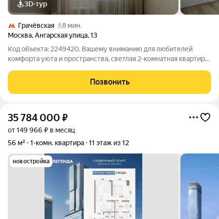
3D-тур
Грачёвская
8 мин.
Москва
,
Ангарская улица
,
13
Код объекта: 2249420. Вашему вниманию для любителей
комфорта уюта и пространства, светлая 2-комнатная квартира
на 14 этаже по адресу Ангарская улица, дом 13. Высокий этаж
дарит больше света и открытые виды на улицу , а
Позвонить
изолированные комнаты 14 и 18 м
35 784 000
₽
от 149 966 ₽ в месяц
56 м²
1-комн. квартира
11 этаж из 12
новостройка