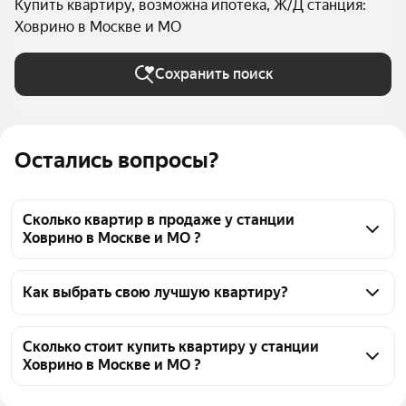
Купить квартиру, возможна ипотека, Ж/Д станция:
Ховрино в Москве и МО
Сохранить поиск
Остались вопросы?
Сколько квартир в продаже у станции
Ховрино в Москве и МО ?
На Яндекс Недвижимости в продаже у станции 
Ховрино в Москве и МО 912 квартир, из них 24 
Как выбрать свою лучшую квартиру?
объявления от собственников, 330 объявлений от 
Чтобы купить квартиру в ипотеку у станции 
агентств, 558 объявлений от застройщиков
Ховрино, воспользуйтесь тепловой картой для 
Сколько стоит купить квартиру у станции
Ховрино в Москве и МО ?
оценки инфраструктуры и транспортной 
доступности в выбранном районе у станции 
Цена за квадратный метр
119 403 — 804 420 ₽