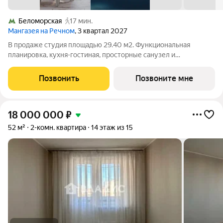
Беломорская
17 мин.
Мангазея на Речном
, 3 квартал 2027
В продаже студия площадью 29.40 м2. Функциональная
планировка, кухня-гостиная, просторные санузел и
гардеробная. Квартира расположена на 23-м этаже 24-
этажного дома. Стоимость указана с учетом скидки 15%,
Позвонить
Позвоните мне
экономия составит 3 406 725 рублей! Стоимость
18 000 000
₽
52 м²
2-комн. квартира
14 этаж из 15