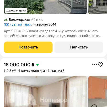
хорошая цена
Беломорская
4 мин.
ЖК «Белый парк»
, 4 квартал 2014
Арт. 136846397 Квартира для семьи, у которой очень много
вещей! Можно купить в ипотеку по субсидированной ставке
11,9% В ЖК "Белый Парк" 3-х комнатная квартира без ремонта,
свободной планировки на 2-м этаже. Соседи ремонт уже
Позвонить
Написать
сделали. Преимущества
18 000 000
₽
112,8 м²
4-комн. квартира
4 этаж из 5