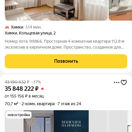
Химки
14 мин.
Химки
,
Кольцевая улица
,
2
Номер лота: 99866. Просторная 4-комнатная квартира 112.8 м
эксклюзив в кирпичном доме. Пространство, созданное для
жизни и творчества в тёплом кирпичном доме это отличная
база, где вы сможете создать свой идеальный интерьер, не
Позвонить
переплачивая за
43 190 632
₽
–17%
35 848 222
₽
от 155 156 ₽ в месяц
70,7 м²
2-комн. квартира
7 этаж из 24
новостройка