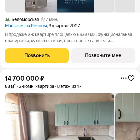
Беломорская
17 мин.
Мангазея на Речном
, 3 квартал 2027
В продаже 2-к квартира площадью 69.60 м2. Функциональная
планировка, кухня-гостиная, просторные санузел и
гардеробная. Квартира расположена на 6-м этаже 12-этажного
дома. Условия покупки: - Семейная ипотека от 3,5% на весь
Позвонить
Позвоните мне
срок; - Ипотека 0,11% на
14 700 000
₽
58 м²
2-комн. квартира
8 этаж из 17