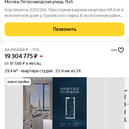
Москва
,
Петрозаводская улица
,
15к5
Код объекта: 2250256. Просторная видовая квартира (44.8 м) в
монолитном доме у Грачёвского парка. В экологичном районе
Москвы. Условия продажи: 1 собственник (ДКП с постройки
дома). Без обременений. Свободная продажа Транспортная
Позвонить
доступность: До
22 711 500
₽
–15%
19 304 775
₽
от 81 588 ₽ в месяц
29,4 м²
квартира-студия
23 этаж из 24
новостройка