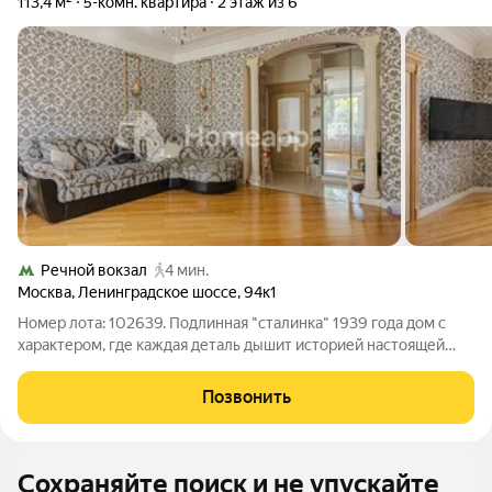
113,4 м²
5-комн. квартира
2 этаж из 6
Речной вокзал
4 мин.
Москва
,
Ленинградское шоссе
,
94к1
Номер лота: 102639. Подлинная "сталинка" 1939 года дом с
характером, где каждая деталь дышит историей настоящей
Москвы. Высота потолков 3,2 м, толстые тёплые кирпичные
стены с исключительной шумо- и теплоизоляцией. Квартира
Позвонить
на 2 этаже 6-этажного
Сохраняйте поиск и не упускайте