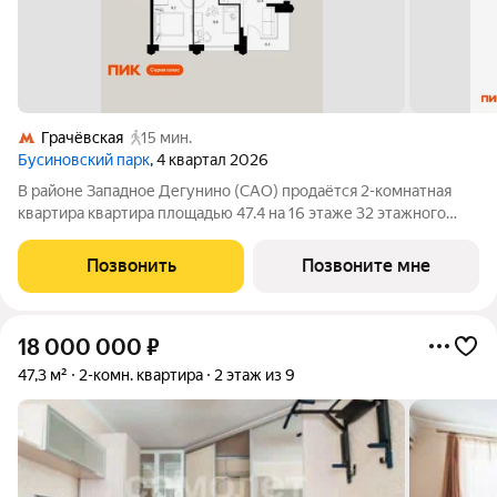
Грачёвская
15 мин.
Бусиновский парк
, 4 квартал 2026
В районе Западное Дегунино (САО) продаётся 2-комнатная
квартира квартира площадью 47.4 на 16 этаже 32 этажного
дома (корпус, секция) в проекте ПИК «Бусиновский парк».
Удобное расположение: 20 минут пешком до станций метро
Позвонить
Позвоните мне
«Ховрино» и 15 минут от МЦД
18 000 000
₽
47,3 м²
2-комн. квартира
2 этаж из 9