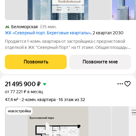
Беломорская
15 мин.
ЖК «Северный порт. Береговые кварталы»
, 2 квартал 2030
Продается 1-комн. квартира от застройщика с предчистовой
отделкой в ЖК "Северный Порт" на 11 этаже. Общая площадь:
56 кв.м. Высота потолков 3.3 м. Квартира находится в корпусе
6.2. Дом монолитный, одноподъездный, высотой 12 этажей. На
Позвонить
Позвоните мне
этаже 5
21 495 900
₽
от 77 221 ₽ в месяц
47,4 м²
2-комн. квартира
16 этаж из 32
новостройка