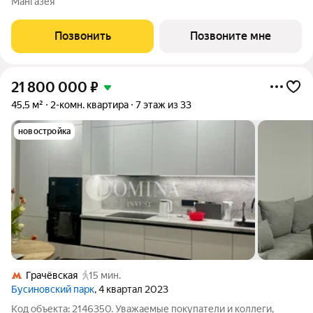
Мангазея
этажного дома. Условия покупки: - Семейная ипотека от 3,5%
на весь срок; - Ипотека 0,11% на
Позвонить
Позвоните мне
21 800 000
₽
45,5 м²
2-комн. квартира
7 этаж из 33
новостройка
Грачёвская
15 мин.
Бусиновский парк
, 4 квартал 2023
Код объекта: 2146350. Уважаемые покупатели и коллеги,