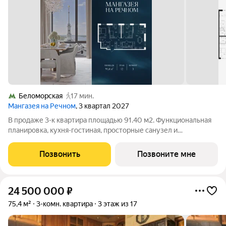
Беломорская
17 мин.
Мангазея на Речном
, 3 квартал 2027
В продаже 3-к квартира площадью 91.40 м2. Функциональная
планировка, кухня-гостиная, просторные санузел и
гардеробная. Квартира расположена на 12-м этаже 24-
этажного дома. Стоимость указана с учетом скидки 15%,
Позвонить
Позвоните мне
экономия составит 8 563 266 рублей!
24 500 000
₽
75,4 м²
3-комн. квартира
3 этаж из 17