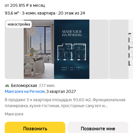
от 205 815 ₽ в месяц
93,6 м²
3-комн. квартира
20 этаж из 24
новостройка
Беломорская
17 мин.
Мангазея на Речном
, 3 квартал 2027
В продаже 3-к квартира площадью 93.60 м2. Функциональная
планировка, кухня-гостиная, просторные санузел и
гардеробная. Квартира расположена на 20-м этаже 24-
Мангазея
этажного дома. Стоимость указана с учетом скидки 15%,
экономия составит 8 593 884 рублей!
Позвонить
Позвоните мне