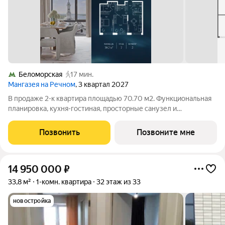
Беломорская
17 мин.
Мангазея на Речном
, 3 квартал 2027
В продаже 2-к квартира площадью 70.70 м2. Функциональная
планировка, кухня-гостиная, просторные санузел и
гардеробная. Квартира расположена на 7-м этаже 24-этажного
дома. Стоимость указана с учетом скидки 17%, экономия
Позвонить
Позвоните мне
составит 7 342 408 рублей!
14 950 000
₽
33,8 м²
1-комн. квартира
32 этаж из 33
новостройка