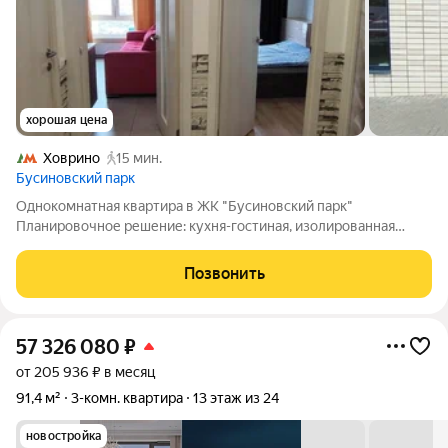
хорошая цена
Ховрино
15 мин.
Бусиновский парк
Однокомнатная квартира в ЖК "Бусиновский парк"
Планировочное решение: кухня-гостиная, изолированная
комната, совмещенный санузел, прихожая, гардеробная. В
квартире остается мебель и сделан ремонт, можно заезжать и
Позвонить
жить! Юридическая информация:
57 326 080
₽
от 205 936 ₽ в месяц
91,4 м²
3-комн. квартира
13 этаж из 24
новостройка