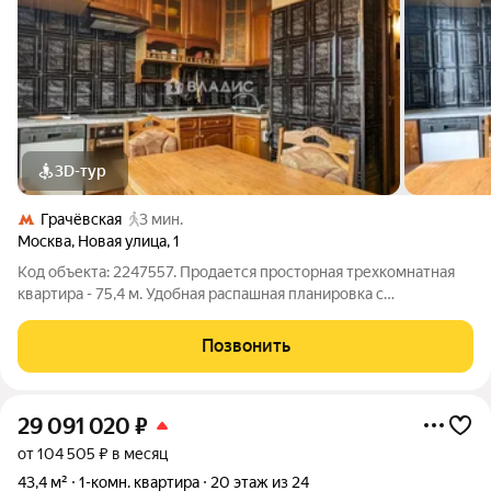
3D-тур
Грачёвская
3 мин.
Москва
,
Новая улица
,
1
Код объекта: 2247557. Продается просторная трехкомнатная
квартира - 75,4 м. Удобная распашная планировка с
изолированными комнатами 13+15+18.4 м. Большая кухня 10.2
м Два застекленных балкона (4.6м+1.8м) Просторный холл 7.3
Позвонить
м, коридор 6.1м Ванная
29 091 020
₽
от 104 505 ₽ в месяц
43,4 м²
1-комн. квартира
20 этаж из 24