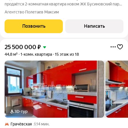
продаётся 2-комнатная квартира новом ЖК Бусиновский парк
от застройщика ПИК. Квартира расположена на 7 этаже 33-
Агентство Полетаев Максим
этажного дома и обладает общей площадью 45,5 кв. м. Жилая
площадь составляет 21,6
Позвонить
Написать
25 500 000
₽
44,8 м²
1-комн. квартира
15 этаж из 18
3D-тур
Грачёвская
14 мин.