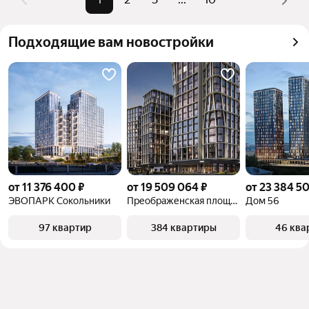
можете отсортировать результаты по стоимости 
квадратного метра или площади
Подходящие вам новостройки
от 11 376 400 ₽
от 19 509 064 ₽
от 23 384 5
ЭВОПАРК Сокольники
Преображенская площадь
Дом 56
97 квартир
384 квартиры
46 ква