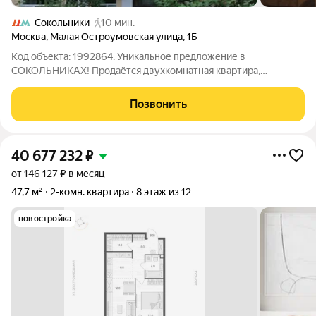
Сокольники
10 мин.
Москва
,
Малая Остроумовская улица
,
1Б
Код объекта: 1992864. Уникальное предложение в
СОКОЛЬНИКАХ! Продаётся двухкомнатная квартира,
расположенная по адресу:ул. Малая Остроумовская , дом 1Б.
Квартира находится в кирпичном доме 1924 года постройки.
Позвонить
Общая площадь -56,4 кв.м. Большая кухня,
40 677 232
₽
от 146 127 ₽ в месяц
47,7 м²
2-комн. квартира
8 этаж из 12
новостройка