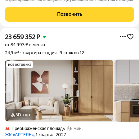
площадью 50 кв.м на 3м этаже 14этажного дома. Жилая
площадь 29 кв.м, кухня 7,8 кв.м. В квартире выполнен
Позвонить
дизайнерский ремонт с использованием
23 659 352
₽
от 84 993 ₽ в месяц
24,9 м²
квартира-студия
9 этаж из 12
новостройка
3D-тур
Преображенская площадь
6 мин.
ЖК «АРТЕЛЬ»
, 1 квартал 2027