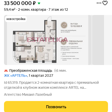
33 500 000
₽
59,4 м²
2-комн. квартира
7 этаж из 12
новостройка
Преображенская площадь
6 мин.
ЖК «АРТЕЛЬ»
, 1 квартал 2027
Id 65319. Продается 2-комнатная квартира с премиальной
отделкой в клубном жилом комплексе ARTEL на
Электрозаводской. Главное по квартире 59,75 м 9 этаж Корпус
Агентство Михаил Лазебный
1 сдача в I квартале 2027 готовая премиальная отделка от
застройщика цена ниже
Позвонить