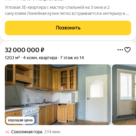
Угловая 3Е-квартира с мастер-спальней на 3 окна и 2
санузлами Линейная кухня легко встраивается в интерьер и не
перегружает общую зону Мастер-спальня на 3 окна дает
больше света, воздуха и ощущения объема 2 санузла, включая
Позвонить
хозяйский с окном,
32 000 000
₽
120,1 м²
4-комн. квартира
7 этаж из 14
хорошая цена
Соколиная гора
14 мин.