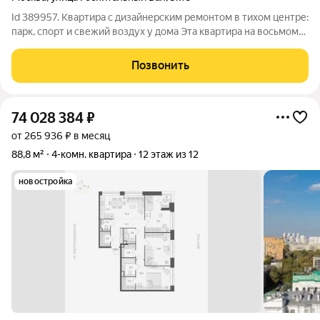
Id 389957. Квартира с дизайнерским ремонтом в тихом центре:
парк, спорт и свежий воздух у дома Эта квартира на восьмом
этаже кирпичного дома 1955 года постройки редкое
предложение для тех, кто ищет готовое жилье с безупречным
Позвонить
вкусом и без
74 028 384
₽
от 265 936 ₽ в месяц
88,8 м²
4-комн. квартира
12 этаж из 12
новостройка