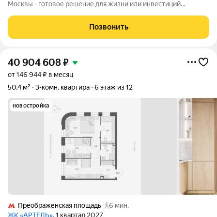
Москвы - готовое решение для жизни или инвестиций
Предлагаются стильные двухуровневые апартаменты
площадью 28 м с современным евроремонтом в новом
Позвонить
кирпичном по адресу: ул. Большая Почтовая,
40 904 608
₽
от 146 944 ₽ в месяц
50,4 м²
3-комн. квартира
6 этаж из 12
новостройка
Преображенская площадь
6 мин.
ЖК «АРТЕЛЬ»
, 1 квартал 2027