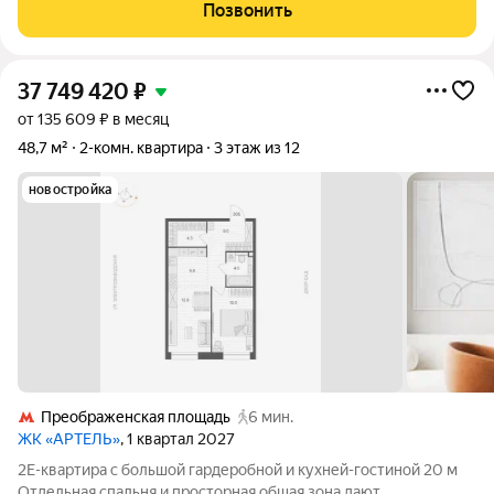
санузел. Просторный коридор. В комнатах по два окна.
Позвонить
Широкие подоконники. Дом расположен
37 749 420
₽
от 135 609 ₽ в месяц
48,7 м²
2-комн. квартира
3 этаж из 12
новостройка
Преображенская площадь
6 мин.
ЖК «АРТЕЛЬ»
, 1 квартал 2027
2Е-квартира с большой гардеробной и кухней-гостиной 20 м
Отдельная спальня и просторная общая зона дают