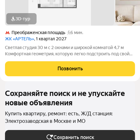
3D-тур
Преображенская площадь
6 мин.
ЖК «АРТЕЛЬ»
, 1 квартал 2027
Светлая студия 30 м с 2 окнами и широкой комнатой 4,7 м
Комфортная геометрия, которую легко подстроить под свой
сценарий жизни Вместительный гардероб 5 м3 2 окна (одно
увеличенное) максимум света и воздуха 2 варианта стильной
Позвонить
отделки Компактно
Сохраняйте поиск и не упускайте
новые объявления
Купить квартиру, ремонт: есть, Ж/Д станция:
Электрозаводская в Москве и МО
Сохранить поиск