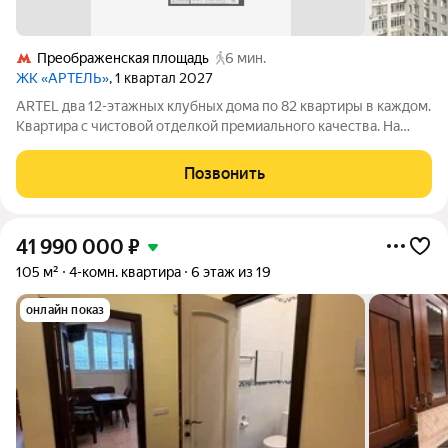
Преображенская площадь
6 мин.
ЖК «АРТЕЛЬ»
, 1 квартал 2027
ARTEL два 12-этажных клубных дома по 82 квартиры в каждом.
Квартира с чистовой отделкой премиального качества. На
выбор доступны 2 варианта отделки (примеры на рендерах)
Особенности: Консьерж-сервис премиального уровня: ваших
Позвонить
гостей встретят и
41 990 000
₽
105 м²
4-комн. квартира
6 этаж из 19
онлайн показ