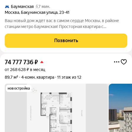
Бауманская
7 мин.
Москва
,
Бакунинская улица
,
23-41
Ваш новый дом ждёт вас в самом сердце Москвы, в районе
станции метро Бауманская! Просторная квартира с
функциональной планировкой и пятью комнатами идеальное
место для вашей семьи. Здесь вы найдёте просторную
Позвонить
гостиную, столовую, три уютные спальни,
74 777 736
₽
от 268 628 ₽ в месяц
89,7 м²
4-комн. квартира
11 этаж из 12
новостройка