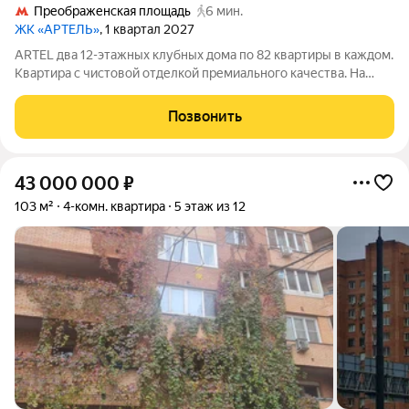
Преображенская площадь
6 мин.
ЖК «АРТЕЛЬ»
, 1 квартал 2027
ARTEL два 12-этажных клубных дома по 82 квартиры в каждом.
Квартира с чистовой отделкой премиального качества. На
выбор доступны 2 варианта отделки (примеры на рендерах)
Особенности: Консьерж-сервис премиального уровня: ваших
Позвонить
гостей встретят и
43 000 000
₽
103 м²
4-комн. квартира
5 этаж из 12