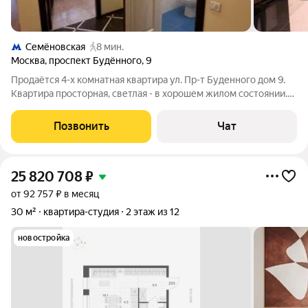
Семёновская
8 мин.
Москва
,
проспект Будённого
,
9
Продаётся 4-х комнатная квартира ул. Пр-т Буденного дом 9.
Квартира просторная, светлая - в хорошем жилом состоянии.
Расположена на 6 этаже/19 этажного монолитного дома 2009
г. постройки. Высокие потолки. Общая площадь квартиры - 105
Позвонить
Чат
кв.м. Большая
25 820 708
₽
от 92 757 ₽ в месяц
30 м²
квартира-студия
2 этаж из 12
новостройка