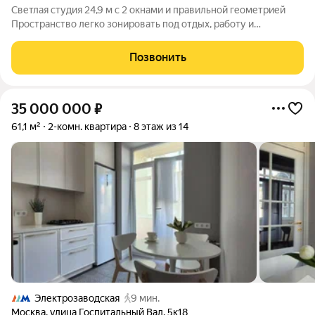
Светлая студия 24,9 м с 2 окнами и правильной геометрией
Пространство легко зонировать под отдых, работу и
повседневную жизнь Место под шкаф у входа помогает
сохранить жилую зону свободной 2 окна, одно из которых
Позвонить
увеличенное, добавляют больше
35 000 000
₽
61,1 м²
2-комн. квартира
8 этаж из 14
Электрозаводская
9 мин.
Москва
,
улица Госпитальный Вал
,
5к18