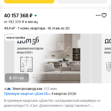
укомплектованные апартаменты с
40 157 368
₽
от 192 370 ₽ в месяц
49,4 м²
1-комн. квартира
16 этаж из 20
новостройка
3D-тур
Электрозаводская
12 мин.
Премиум-квартал «Дом 56»
, 4 квартал 2026
В премиум-квартале «Дом 56» на Бауманской напрямую от
девелопера ГК «Галс-Девелопмент» представлена 1-
комнатная квартира на 16 этаже общей площадью 49.40 м.