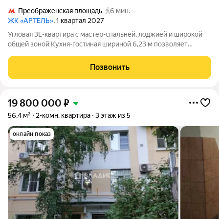
Преображенская площадь
6 мин.
ЖК «АРТЕЛЬ»
, 1 квартал 2027
Угловая 3Е-квартира с мастер-спальней, лоджией и широкой
общей зоной Кухня-гостиная шириной 6,23 м позволяет
удобно разместить столовую и полноценную зону отдыха
Угловая спальня на 2 окна и лоджия усиливают ощущение
Позвонить
приватного семейного блока 2
19 800 000
₽
56,4 м²
2-комн. квартира
3 этаж из 5
онлайн показ