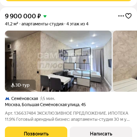
9 900 000
₽
41,2 м²
апартаменты-студия
4 этаж из 4
3D-тур
Семёновская
5 мин.
Москва
,
Большая Семёновская улица
,
45
Арт. 136637484 ЭКСКЛЮЗИВНОЕ ПРЕДЛОЖЕНИЕ. ИПОТЕКА
11,9% Готовый арендный бизнес: апартаменты-студия 30 м у
метро Электрозаводская / Семёновская с доходом от 70 000
в месяц. Кратко об объекте Современные полностью
Позвонить
Написать