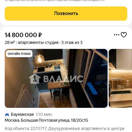
безупречный комфорт Линейная кухня оставляет свободу для
столовой и зоны отдыха Большая гардеробная и хранение в
Позвонить
прихожей Большое окно в
14 800 000
₽
28 м²
апартаменты-студия
3 этаж из 3
онлайн показ
Бауманская
10 мин.
Москва
,
Большая Почтовая улица
,
18/20с15
Код объекта: 2270717. Двухуровневые апартаменты в центре