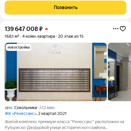
Квартира с качественной отделкой в одном из двух вариантов
Позвонить
- Smart White и Casual Grey.
139 647 008
₽
168,1 м²
4-комн. квартира
20 этаж из 15
новостройка
Сокольники
12 мин.
ЖК «Ренессанс»
, 2 квартал 2021
Жилой комплекс премиум-класса "Ренессанс" расположен на
Рубцовско-Дворцовой улице исторического района