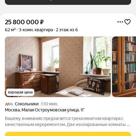
25 800 000
₽
62 м²
3-комн. квартира
2 этаж из 6
хорошая цена
Сокольники
10 мин.
Москва
,
Малая Остроумовская улица
,
1Г
Вашему вниманию предлагается трехкомнатная квартира с
качественным евроремонтом. Две изолированные комнаты и
столовая, объединенная с кухней. Большой совмещенный