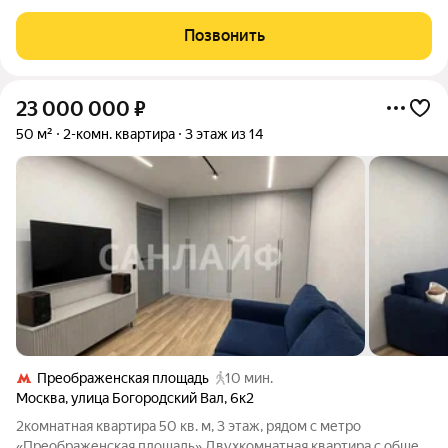
Сокольники, в неск. мин. ходьбы от знаменитого парка
"Сокольники", где круглый год можно прекрасно проводить
Позвонить
время всей семьей. Квартиры продаются
23 000 000
₽
50 м²
2-комн. квартира
3 этаж из 14
Преображенская площадь
10 мин.
Москва
,
улица Богородский Вал
,
6к2
2комнатная квартира 50 кв. м, 3 этаж, рядом с метро
«Преображенская площадь» Двухкомнатная квартира с общей