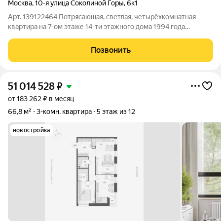
Москва
,
10-я улица Соколиной Горы
,
6к1
Арт. 139122464 Потрясающая, светлая, четырёхкомнатная
квартира на 7-ом этаже 14-ти этажного дома 1994 года
постройки. Общая площадь квартиры 120,1 кв.м.
Функциональная планировка: четыре просторные комнаты,
Позвонить
кухня, вместительный коридор, 2 балкона.
51 014 528
₽
от 183 262 ₽ в месяц
66,8 м²
3-комн. квартира
5 этаж из 12
новостройка