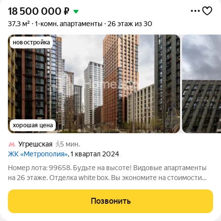
18 500 000
₽
37,3 м²
1-комн. апартаменты
26 этаж из 30
новостройка
хорошая цена
Угрешская
5 мин.
ЖК «Метрополия»
, 1 квартал 2024
Номер лота: 99658. Будьте на высоте! Видовые апартаменты
на 26 этаже. Отделка white box. Вы экономите на стоимости
ремонта. Качественный монолитный дом бизнес-класса от
известного застройщика. Высокие потолки создают
Позвонить
пространство. Большая