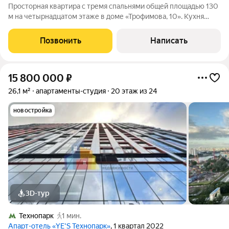
Просторная квартира с тремя спальнями общей площадью 130
м на четырнадцатом этаже в доме «Трофимова, 10». Кухня
оборудована мебелью итальянского производителя и бытовой
техникой премиальных брендов: посудомоечная машина,
Позвонить
Написать
варочная панель, духовой шкаф
15 800 000
₽
26,1 м²
апартаменты-студия
20 этаж из 24
новостройка
3D-тур
Технопарк
1 мин.
Апарт-отель «YE’S Технопарк»
, 1 квартал 2022