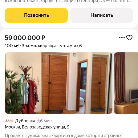
Южнопортовая», корпус 14, секция 1 Цена при 100% оплате 16
644 231 руб. (357 940 /м), базовая 25 606 509 руб. Большая
кухня 19,1 м, свободная планировка («без стен»), панорамные
Позвонить
Написать
окна, этаж 4 из 13.
59 000 000
₽
100 м²
3-комн. квартира
5 этаж из 6
Дубровка
6 мин.
Москва
,
Велозаводская улица
,
9
Продаётся уникальная квартира в доме который строился