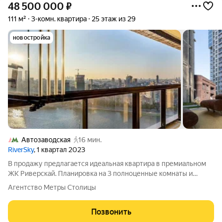
48 500 000
₽
111 м²
3-комн. квартира
25 этаж из 29
новостройка
Автозаводская
16 мин.
RiverSky
, 1 квартал 2023
В продажу предлагается идеальная квартира в премиальном
ЖК Риверскай. Планировка на 3 полноценные комнаты и
просторную кухню-гостиную с видом на реку. Жилой комплекс
Агентство Метры Столицы
расположен вдоль набережной Москвы реки, свободной от
авто. Идет реконструкция
Позвонить