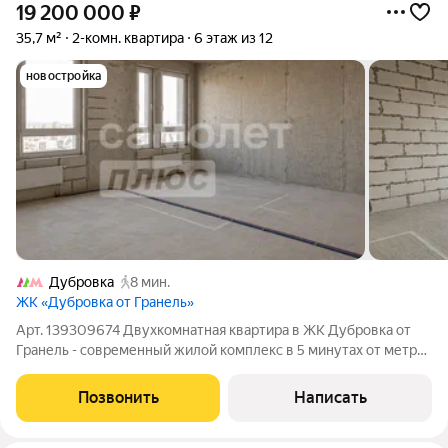
19 200 000
₽
35,7 м²
2-комн. квартира
6 этаж из 12
новостройка
Дубровка
8 мин.
ЖК «Дубровка от Гранель»
Арт. 139309674 Двухкомнатная квартира в ЖК Дубровка от
Гранель - современный жилой комплекс в 5 минутах от метро
Предлагаю к продаже двухкомнатную квартиру площадью
35,7 м, расположенную на 6 этаже в сданном доме. Локация,
Позвонить
Написать
которая всегда востребована