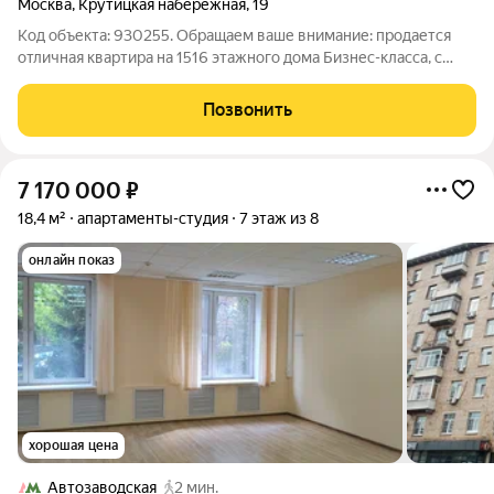
Москва
,
Крутицкая набережная
,
19
Код объекта: 930255. Обращаем ваше внимание: продается
отличная квартира на 1516 этажного дома Бизнес-класса, с
панорамным видом на Москву-реку. В квартире сделан
современный ремонт, с использованием дорогостоящих
Позвонить
материалов. Функциональная
7 170 000
₽
18,4 м²
апартаменты-студия
7 этаж из 8
онлайн показ
хорошая цена
Автозаводская
2 мин.