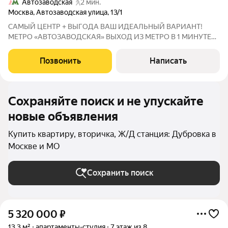
Автозаводская
2 мин.
Москва
,
Автозаводская улица
,
13/1
САМЫЙ ЦЕНТР + ВЫГОДА ВАШ ИДЕАЛЬНЫЙ ВАРИАНТ!
МЕТРО «АВТОЗАВОДСКАЯ» ВЫХОД ИЗ МЕТРО В 1 МИНУТЕ
ОТ ВАШЕЙ ДВЕРИ! Это не просто локация это круглосуточный
людской поток 24/7 без выходных. Ваши клиенты уже идут
Позвонить
Написать
мимо, осталось только открыть двери! ЧТО
Сохраняйте поиск и не упускайте
новые объявления
Купить квартиру, вторичка, Ж/Д станция: Дубровка в
Москве и МО
Сохранить поиск
5 320 000
₽
13,3 м²
апартаменты-студия
7 этаж из 8