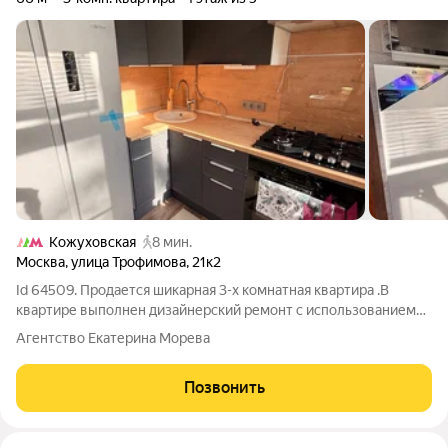
Кожуховская
8 мин.
Москва
,
улица Трофимова
,
21к2
Id 64509. Продается шикарная 3-х комнатная квартира .В
квартире выполнен дизайнерский ремонт с использованием
качественных и дорогостоящих материалов. В квартире три
Агентство Екатерина Морева
изолированные комнаты, кухня и раздельный санузел. Вся
мебель и техника останутся
Позвонить