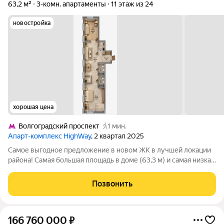
63,2 м²
3-комн. апартаменты
11 этаж из 24
новостройка
хорошая цена
Волгоградский проспект
1 мин.
Апарт-комплекс HighWay
, 2 квартал 2025
Самое выгодное предложение в новом ЖК в лучшей локации
района! Самая большая площадь в доме (63,3 м) и самая низкая
цена за м. Всего 1 минута пешком до метро Волгоградский
проспект (третье фото)! В шаговой доступности - метро
Позвонить
Дубровка и МЦК
166 760 000
₽