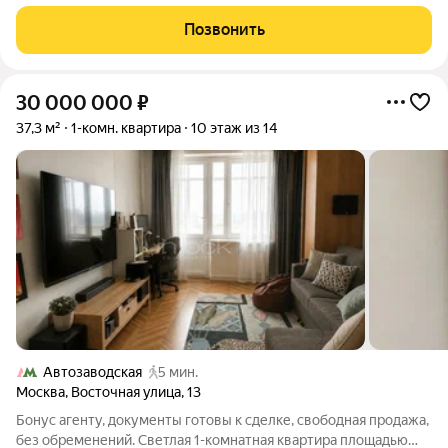
историю, монументальную архитектуру и абсолютную
приватность. Пространство, залитое светом и тишиной
Позвонить
Представьте: вы поднимаетесь на самый
30 000 000
₽
37,3 м²
1-комн. квартира
10 этаж из 14
Автозаводская
5 мин.
Москва
,
Восточная улица
,
13
Бонус агенту, документы готовы к сделке, свободная продажа,
без обременений. Светлая 1-комнатная квартира площадью