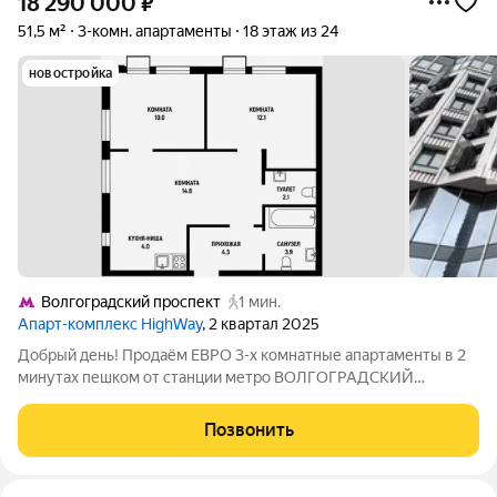
18 290 000
₽
51,5 м²
3-комн. апартаменты
18 этаж из 24
новостройка
Волгоградский проспект
1 мин.
Апарт-комплекс HighWay
, 2 квартал 2025
Добрый день! Продаём ЕВРО 3-х комнатные апартаменты в 2
минутах пешком от станции метро ВОЛГОГРАДСКИЙ
ПРОСПЕКТ в ЖК HighWay (ХайВей)! Продажа БЕЗ комиссии!
Описание и фото соответствуют действительности! Кстати,
Позвонить
если Вы сейчас продаёте свою