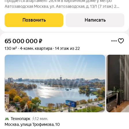
Продаётся апартамент 28,4 м в кирпичном доме у метро
Автозаводская Москва, ул. Автозаводская, д. 13/1 (7 этаж) 2
минут пешком от м. Автозаводская Просторная студия в
престижном Даниловском районе Площадь апартамента 28,4
Позвонить
Написать
квадратных метра.
65 000 000
₽
130 м²
4-комн. квартира
14 этаж из 22
Технопарк
12 мин.
Москва
,
улица Трофимова
,
10