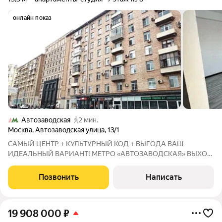
онлайн показ
Автозаводская
2 мин.
Москва
,
Автозаводская улица
,
13/1
САМЫЙ ЦЕНТР + КУЛЬТУРНЫЙ КОД + ВЫГОДА ВАШ
ИДЕАЛЬНЫЙ ВАРИАНТ! МЕТРО «АВТОЗАВОДСКАЯ» ВЫХОД
ИЗ МЕТРО В 1 МИНУТЕ ОТ ВАШЕЙ ДВЕРИ! Это не просто
локация это круглосуточный людской поток 24/7 без
Позвонить
Написать
выходных. Ваши клиенты уже идут мимо, осталось только
19 908 000
₽