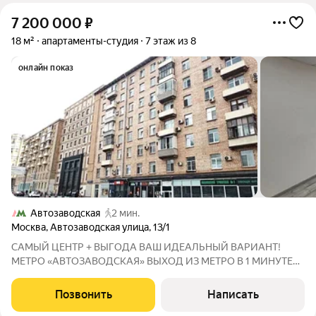
7 200 000
₽
18 м²
апартаменты-студия
7 этаж из 8
онлайн показ
Автозаводская
2 мин.
Москва
,
Автозаводская улица
,
13/1
САМЫЙ ЦЕНТР + ВЫГОДА ВАШ ИДЕАЛЬНЫЙ ВАРИАНТ!
МЕТРО «АВТОЗАВОДСКАЯ» ВЫХОД ИЗ МЕТРО В 1 МИНУТЕ
ОТ ВАШЕЙ ДВЕРИ! Это не просто локация это круглосуточный
людской поток 24/7 без выходных. Ваши клиенты уже идут
Позвонить
Написать
мимо, осталось только открыть двери! ЧТО