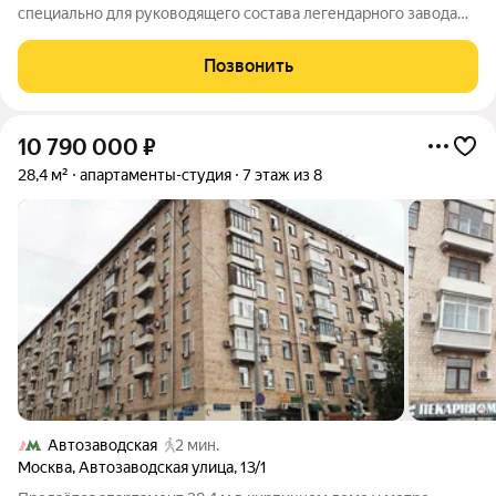
специально для руководящего состава легендарного завода
ЗИЛ: директоров, ведущих инженеров и специалистов
предприятия. Квартира светлая и очень просторная. Окна
Позвонить
выходят сразу на три стороны: на
10 790 000
₽
28,4 м²
апартаменты-студия
7 этаж из 8
Автозаводская
2 мин.
Москва
,
Автозаводская улица
,
13/1