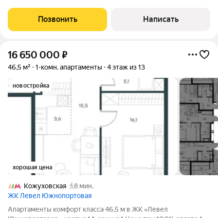
37,3 м по адресу: г. Москва, ул. Восточная, д. 13. Это прекрасный
вариант как для собственного проживания, так и для сдачи
Позвонить
Написать
благодаря
16 650 000
₽
46,5 м²
1-комн. апартаменты
4 этаж из 13
новостройка
хорошая цена
Кожуховская
8 мин.
ЖК Левел Южнопортовая
Апартаменты комфорт класса 46,5 м в ЖК «Левел