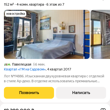
152 м²
4-комн. квартира
6 этаж из 7
новостройка
Павелецкая
6 мин.
Квартал «I’M на Садовом»
, 4 квартал 2017
Лот №f4886. Изысканная двухуровневая квартира с отделкой
в стиле Ар-деко. В отделке использовались премиальные
материалы, натуральное дерево, ковка. Квартира полностью
меблирована и готова к проживанию. Мебель выполнена на
Позвонить
Написать
заказ у ведущих европейских