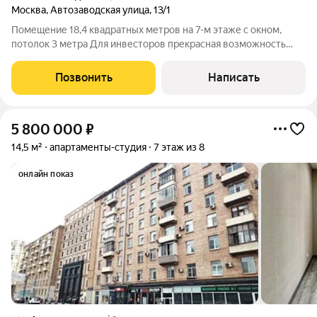
Москва
,
Автозаводская улица
,
13/1
Помещение 18,4 квадратных метров на 7-м этаже с окном,
потолок 3 метра Для инвесторов прекрасная возможность
надежно вложить деньги! Аренда ставка высокая! ст. м.
«Автозаводская»: 15-минут пешком до станции.
Позвонить
Написать
Инфраструктура - Вся инфраструктура в
5 800 000
₽
14,5 м²
апартаменты-студия
7 этаж из 8
онлайн показ