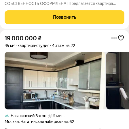
СОБСТВЕННОСТЬ ОФОРМЛЕНА! Предлагается квартира
площадью 34,7 м на финальном 18 этаже. Корпус 5.
Организуем показ в удобное для вас время. ПАРАМЕТРЫ
Позвонить
КВАРТИРЫ: Общая площадь 34,7 м Большая кухня-гостиная
19 000 000
₽
45 м²
квартира-студия
4 этаж из 22
Нагатинский Затон
16 мин.
Москва
,
Нагатинская набережная
,
62