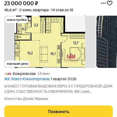
23 000 000
₽
46,6 м²
2-комн. квартира
14 этаж из 18
новостройка
хорошая цена
Кожуховская
8 мин.
ЖК Левел Южнопортовая
, 1 квартал 2026
Id 64837. ГОТОВАЯ ВИДОВАЯ ЕВРО-2 С ГАРДЕРОБНОЙ! ДОМ
СДАН, СОБСТВЕННОСТЬ ОФОРМЛЕНА! ЖК Level
Южнопортовая Корпус 5 14 этаж из 18 Ключи на руках,
Агентство Денис Махнюк
оперативный показ! ВСЁ О ПЛАНИРОВКЕ И ЦИФРАХ:
Транспортная доступность: м. «Кожуховская» (10 мин.
Позвонить