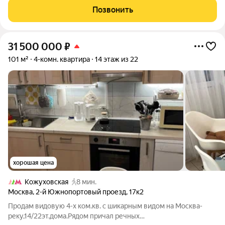
ПАРАМЕТРЫ КВАРТИРЫ: Транспортная
Позвонить
31 500 000
₽
101 м²
4-комн. квартира
14 этаж из 22
хорошая цена
Кожуховская
8 мин.
Москва
,
2-й Южнопортовый проезд
,
17к2
Продам видовую 4-х ком.кв. с шикарным видом на Москва-
реку,14/22эт.дома.Рядом причал речных