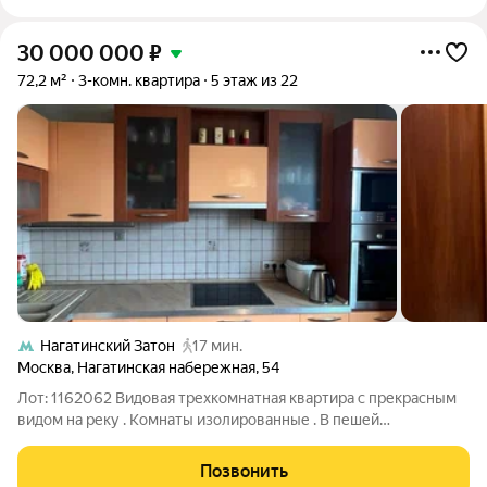
30 000 000
₽
72,2 м²
3-комн. квартира
5 этаж из 22
Нагатинский Затон
17 мин.
Москва
,
Нагатинская набережная
,
54
Лот: 1162062 Видовая трехкомнатная квартира с прекрасным
видом на реку . Комнаты изолированные . В пешей
доступности расположены три станции метро (Коломенская,
Кленовый бульвар и Нагатинский затон БКЛ). От дома
Позвонить
удобный выезд на проспект Андропова и