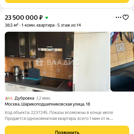
23 500 000
₽
38,5 м²
1-комн. квартира
5 этаж из 14
Дубровка
2 мин.
Москва
,
Шарикоподшипниковская улица
,
18
Код объекта: 2237245. Показы возможны в конце июля
Продается однокомнатная квартира, всего 1 мин от м.
Дубровка, в панельном доме 2003 г.п. на 5 этаже. Один
взрослый собственник, приобренталась по ДКП, в
Позвонить