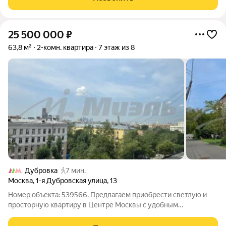
собственности более 5 лет (с 2014 г) В
25 500 000
₽
63,8 м²
2-комн. квартира
7 этаж из 8
Дубровка
7 мин.
Москва
,
1-я Дубровская улица
,
13
Номер объекта: 539566. Предлагаем приобрести светлую и
просторную квартиру в Центре Москвы с удобным
расположением и прекрасными характеристиками. Локация:
Дом расположен внутри Третьего транспортного кольца,