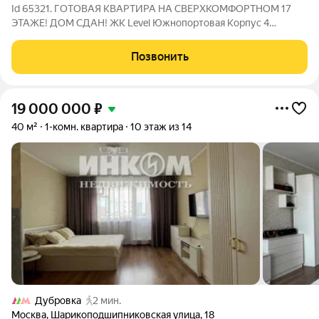
Id 65321. ГОТОВАЯ КВАРТИРА НА СВЕРХКОМФОРТНОМ 17
ЭТАЖЕ! ДОМ СДАН! ЖК Level Южнопортовая Корпус 4
Высокий 17 этаж из 24 Окна во двор и на реку! Ищете светлую
квартиру с удачной геометрией и хорошим обзором?
Позвонить
Предлагаем отличный вариант площадью
19 000 000
₽
40 м²
1-комн. квартира
10 этаж из 14
Дубровка
2 мин.
Москва
,
Шарикоподшипниковская улица
,
18