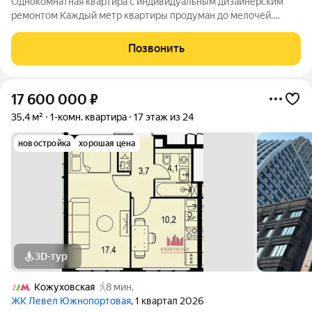
Однокомнатная квартира с индивидуальным дизайнерским
ремонтом Каждый метр квартиры продуман до мелочей.
Большая кухня гостиная, гардеробная, красивый санузел
Квартира в состоянии - заходи, живи! Абсолютно все ( мебель,
Позвонить
техника, вплоть до текстиля,
17 600 000
₽
35,4 м²
1-комн. квартира
17 этаж из 24
новостройка
хорошая цена
3D-тур
Кожуховская
8 мин.
ЖК Левел Южнопортовая
, 1 квартал 2026