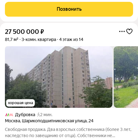
трамвайчиков.Состояние хорошее заезжай и живи.Все
комнаты изолированны. Развитая инфраструктура.Два
Позвонить
взрослых собственника.Полная стоимость в Дкп. Есть 2
27 500 000
₽
81,7 м²
3-комн. квартира
4 этаж из 14
хорошая цена
Дубровка
2 мин.
Москва
,
Шарикоподшипниковская улица
,
24
Свободная продажа. Два взрослых собственника (более 3 лет,
наследство по завещанию от отца). Собственники не