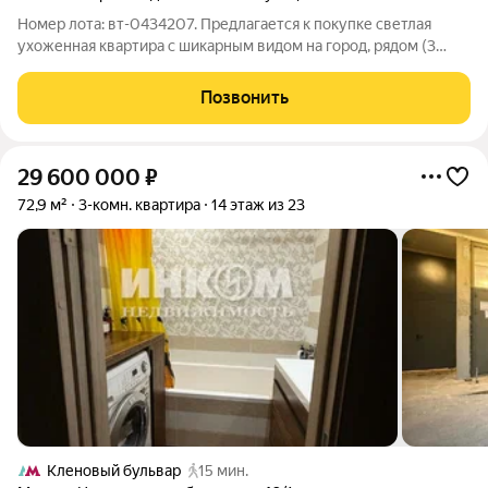
Номер лота: вт-0434207. Предлагается к покупке светлая
ухоженная квартира с шикарным видом на город, рядом (3
мин) с м. Дубровка. В квартире выполнен качественный
ремонт, не требует дополнительных вложений,
Позвонить
укомплектована полным набором бытовой
29 600 000
₽
72,9 м²
3-комн. квартира
14 этаж из 23
Кленовый бульвар
15 мин.