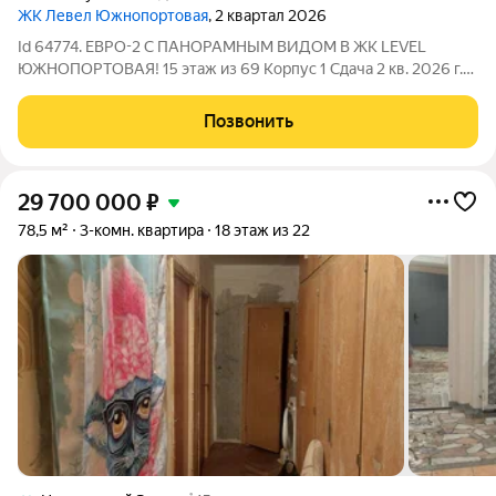
ЖК Левел Южнопортовая
, 2 квартал 2026
Id 64774. ЕВРО-2 С ПАНОРАМНЫМ ВИДОМ В ЖК LEVEL
ЮЖНОПОРТОВАЯ! 15 этаж из 69 Корпус 1 Сдача 2 кв. 2026 г.
(Ключи скоро!) ПАРАМЕТРЫ КВАРТИРЫ: Метро:
«Кожуховская» 10 мин. пешком, «Угрешская» 20 мин.,
Позвонить
«Дубровка» 23 мин. Площадь: Общая 33,9 м
29 700 000
₽
78,5 м²
3-комн. квартира
18 этаж из 22