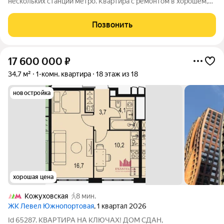
нескольких станций метро. Квартира с ремонтом в хорошем,
жилом состояние. Застеленный балкон, окна во двор - тихо и
спокойно. СУС установлена душевая кабина. Гардеробная
Позвонить
комната, просторная прихожая.
17 600 000
₽
34,7 м²
1-комн. квартира
18 этаж из 18
новостройка
хорошая цена
Кожуховская
8 мин.
ЖК Левел Южнопортовая
, 1 квартал 2026
Id 65287. КВАРТИРА НА КЛЮЧАХ! ДОМ СДАН,