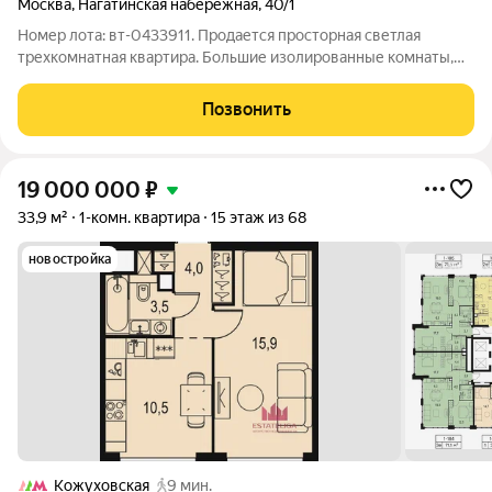
Москва
,
Нагатинская набережная
,
40/1
Номер лота: вт-0433911. Продается просторная светлая
трехкомнатная квартира. Большие изолированные комнаты,
квадратная кухня, просторный холл. Два балкона. Окна во двор
и на набережную Москвы-реки. Квартира в хорошем
Позвонить
состоянии, с косметическим
19 000 000
₽
33,9 м²
1-комн. квартира
15 этаж из 68
новостройка
Кожуховская
9 мин.