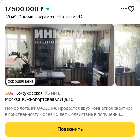
17 500 000
₽
48 м²
2-комн. квартира
11 этаж из 12
хорошая цена
Кожуховская
5 мин.
Москва
,
Южнопортовая улица
,
10
Номер лота: вт-0432964. Продается двух комнатная квартира,
в собственности более 10 лет. Содействие в получении
специальных условий и преференций по ипотеке.
Позвонить