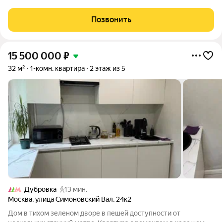
возрастные. Полная стоимость в договоре. Квартира без
обременений и перепланировок. Быстрый выход на сделку.
Позвонить
Общая площадь с лоджией: 81,5
15 500 000
₽
32 м²
1-комн. квартира
2 этаж из 5
Дубровка
13 мин.
Москва
,
улица Симоновский Вал
,
24к2
Дом в тихом зеленом дворе в пешей доступности от