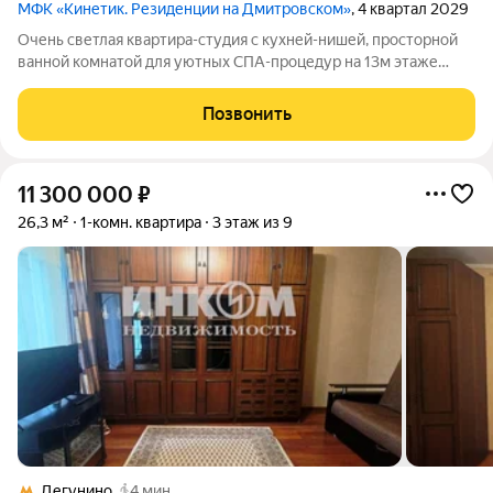
МФК «Кинетик. Резиденции на Дмитровском»
, 4 квартал 2029
Очень светлая квартира-студия с кухней-нишей, просторной
ванной комнатой для уютных СПА-процедур на 13м этаже
нового современного многофункционального комплекса
Кинетик. Резиденции на Дмитровском в 1 минуте пешком от м.
Позвонить
Верхние Лихоборы. Вид на
11 300 000
₽
26,3 м²
1-комн. квартира
3 этаж из 9
Дегунино
4 мин.