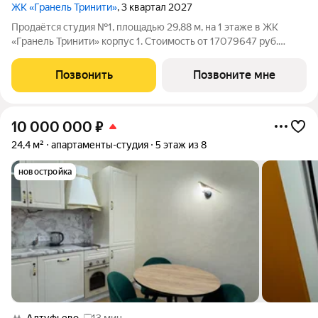
ЖК «Гранель Тринити»
, 3 квартал 2027
Продаётся студия №1, площадью 29,88 м, на 1 этаже в ЖК
«Гранель Тринити» корпус 1. Стоимость от 17079647 руб.
Квартира с отделкой, планировка односторонняя, окна на
улицу. Жилой квартал «Гранель Тринити» расположен на
Позвонить
Позвоните мне
севере Москвы, в шаговой
10 000 000
₽
24,4 м²
апартаменты-студия
5 этаж из 8
новостройка