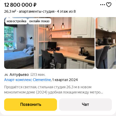
12 800 000
₽
26,3 м²
апартаменты-студия
4 этаж из 8
новостройка
онлайн показ
Алтуфьево
13 мин.
Апарт-комплекс Clementine
, 1 квартал 2024
Продаётся светлая, стильная студия 26,3 м в новом
монолитном доме (2024) удобная локация между метро
Медведково и Бибирево. Апартаменты на 4-м этаже 8-
этажного дома. Продуманная планировка: кухня 8 м и потолки
Позвонить
Чат
2,75 м создают ощущение простора и