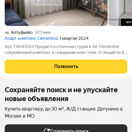
Алтуфьево
13 мин.
Апарт-комплекс Clementine
, 1 квартал 2024
Арт. 136161563 Продаётся отличная студия в АК Clementine
современный комплекс в скандинавском стиле. 8 секций по 8
этажей, каждая со своим цветом и архитектурными деталями.
Контрастные фасады и закрытый двор создают уникальный
Позвонить
облик проекта. Один
Сохраняйте поиск и не упускайте
новые объявления
Купить квартиру, до 30 м², Ж/Д станция: Дегунино в
Москве и МО
Сохранить поиск