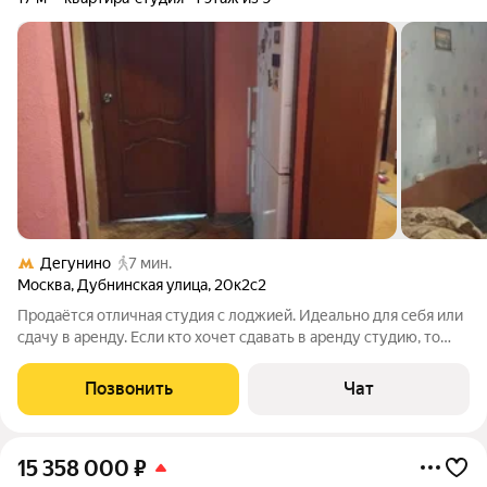
Дегунино
7 мин.
Москва
,
Дубнинская улица
,
20к2с2
Продаётся отличная студия с лоджией. Идеально для себя или
сдачу в аренду. Если кто хочет сдавать в аренду студию, то
наниматель уже есть за 40 т.р. в месяц. Подписание с
Нанимателем договора в момент покупки студии. Сделка
Позвонить
Чат
можно с ипотекой. До метро
15 358 000
₽