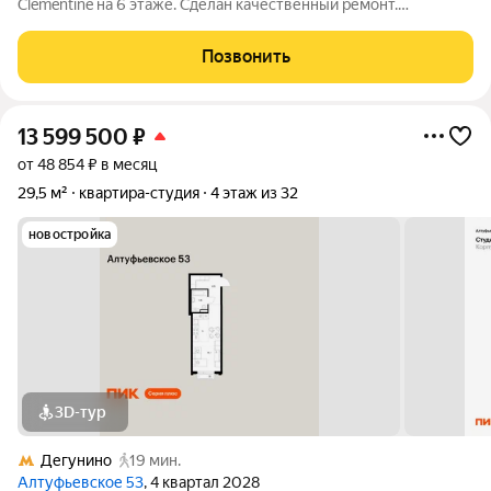
Clementine на 6 этаже. Сделан качественный ремонт.
Clementine представляет собой восьмиэтажный
восьмисекционный камерный апарт-комплекс с приватным,
Позвонить
закрытым двором без машин и выходом на прилегающую
13 599 500
₽
от 48 854 ₽ в месяц
29,5 м²
квартира-студия
4 этаж из 32
новостройка
3D-тур
Дегунино
19 мин.
Алтуфьевское 53
, 4 квартал 2028