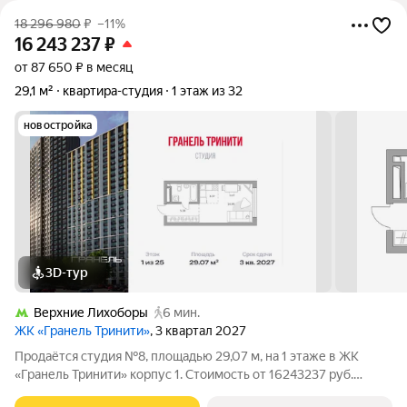
18 296 980
₽
–11%
16 243 237
₽
от 87 650 ₽ в месяц
29,1 м²
квартира-студия
1 этаж из 32
новостройка
3D-тур
Верхние Лихоборы
6 мин.
ЖК «Гранель Тринити»
, 3 квартал 2027
Продаётся студия №8, площадью 29,07 м, на 1 этаже в ЖК
«Гранель Тринити» корпус 1. Стоимость от 16243237 руб.
Квартира с отделкой, планировка односторонняя, окна на