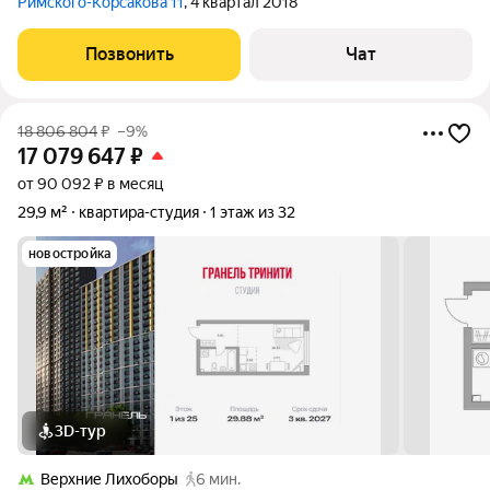
Римского-Корсакова 11
, 4 квартал 2018
Позвонить
Чат
18 806 804
₽
–9%
17 079 647
₽
от 90 092 ₽ в месяц
29,9 м²
квартира-студия
1 этаж из 32
новостройка
3D-тур
Верхние Лихоборы
6 мин.