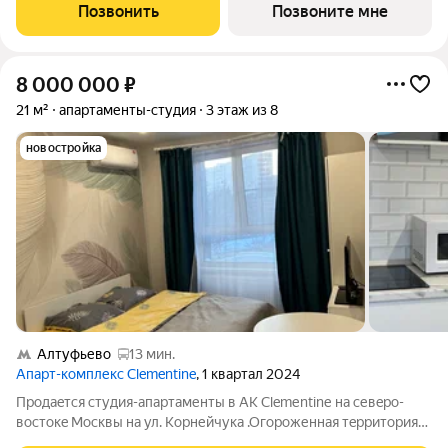
улицу. Жилой квартал «Гранель Тринити» расположен на
Позвонить
Позвоните мне
севере Москвы, в шаговой
8 000 000
₽
21 м²
апартаменты-студия
3 этаж из 8
новостройка
Алтуфьево
13 мин.
Апарт-комплекс Clementine
, 1 квартал 2024
Пpoдаeтcя студия-апaртаменты в АK Сlemеntinе нa севeро-
вocтoкe Moсквы на ул. Корнейчукa .Огоpoженнaя тepритория
комплекcа, двор без машин, oхрана, видеонаблюдeниe.