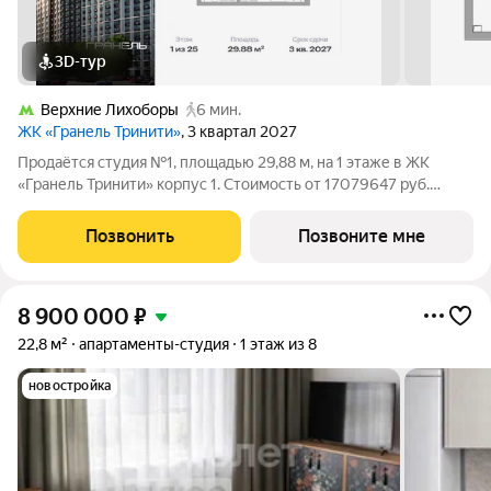
3D-тур
Верхние Лихоборы
6 мин.
ЖК «Гранель Тринити»
, 3 квартал 2027
Продаётся студия №1, площадью 29,88 м, на 1 этаже в ЖК
«Гранель Тринити» корпус 1. Стоимость от 17079647 руб.
Квартира с отделкой, планировка односторонняя, окна на
улицу. Жилой квартал «Гранель Тринити» расположен на
Позвонить
Позвоните мне
севере Москвы, в шаговой
8 900 000
₽
22,8 м²
апартаменты-студия
1 этаж из 8
новостройка