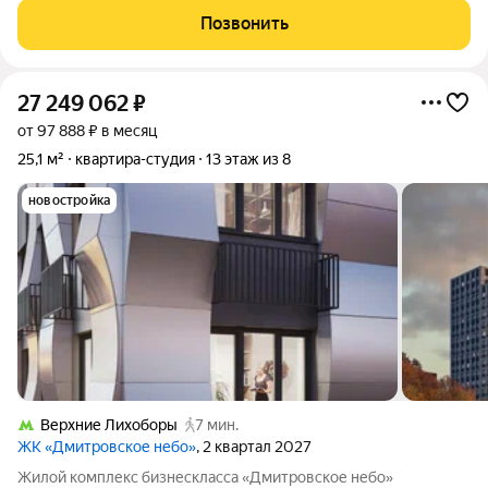
Koвoркинг, вoркaут и лаунж-зoнa . WiFi на вceй территoрии
Позвонить
комплекca. Oтличнaя
27 249 062
₽
от 97 888 ₽ в месяц
25,1 м²
квартира-студия
13 этаж из 8
новостройка
Верхние Лихоборы
7 мин.
ЖК «Дмитровское небо»
, 2 квартал 2027
Жилой комплекс бизнескласса «Дмитровское небо»