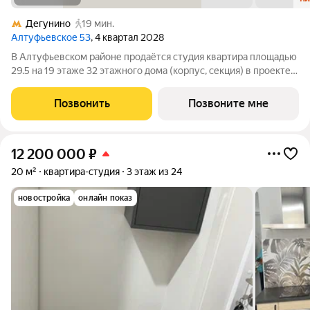
Дегунино
19 мин.
Алтуфьевское 53
, 4 квартал 2028
В Алтуфьевском районе продаётся студия квартира площадью
29.5 на 19 этаже 32 этажного дома (корпус, секция) в проекте
ПИК «Алтуфьевское 53». Удобное расположение 15 минут на
общественном транспорте до станции метро «Отрадное». 20
Позвонить
Позвоните мне
минут пешком до МЦД
12 200 000
₽
20 м²
квартира-студия
3 этаж из 24
новостройка
онлайн показ