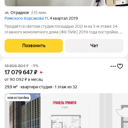
Отрадное
15 мин.
Римского-Корсакова 11
, 4 квартал 2019
Продаётся светлая студия площадью 20,0 м на 3-м этаже 24-
этажного монолитного дома (ЖК ПИК) 2019 года постройки. В
подъезде 3 пассажирских лифта. ЛОКАЦИЯ И
ИНФРАСТРУКТУРА г. Москва, ул. Римского-Корсакова, д. 11, к.
Позвонить
Чат
4. Тихий район Отрадное с развитой
18 806 804
₽
–9%
17 079 647
₽
от 90 092 ₽ в месяц
29,9 м²
квартира-студия
1 этаж из 32
новостройка