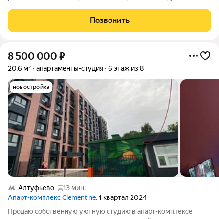
районе Западное Дегунино. Квартал окружён парками и
водоёмами и находится рядом с объектами инфраструктуры,
Позвонить
необходимыми для комфортной современной
8 500 000
₽
20,6 м²
апартаменты-студия
6 этаж из 8
новостройка
Алтуфьево
13 мин.
Апарт-комплекс Clementine
, 1 квартал 2024
Продаю собственную уютную студию в апарт-комплексе