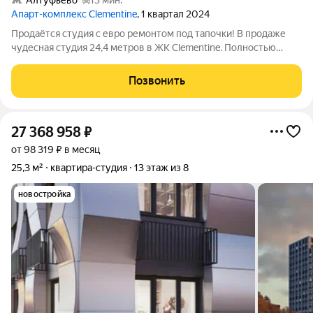
Алтуфьево
13 мин.
Апарт-комплекс Clementine
, 1 квартал 2024
Продаётся студия с евро ремонтом под тапочки! В продаже
чудесная студия 24,4 метров в ЖК Clementine. Полностью
укомплектована техникой и мебелью, Вам останется заехать и
жить! ЖК Clementine имеет закрытую территорию и большой
Позвонить
двор внутри с зонами
27 368 958
₽
от 98 319 ₽ в месяц
25,3 м²
квартира-студия
13 этаж из 8
новостройка