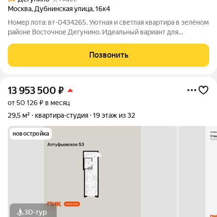
Москва
,
Дубнинская улица
,
16к4
Номер лота: вт-0434265. Уютная и светлая квартира в зелёном
районе Восточное Дегунино. Идеальный вариант для
проживания. Характеристики квартиры: площадь (26,3) кв. м.,
с/у совмещенный, окна во двор. Этаж - 3 из 9 (комфортный
Позвонить
средний этаж).
13 953 500
₽
от 50 126 ₽ в месяц
29,5 м²
квартира-студия
19 этаж из 32
новостройка
3D-тур