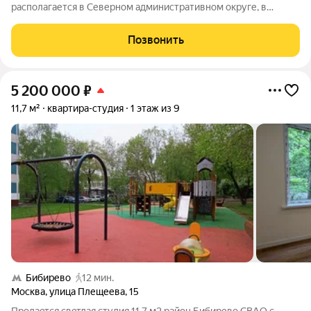
располагается в Северном административном округе, в
районе Западное Дегунино. Проект привлекает сочетанием
комфортной городской среды и близости к природным зонам:
Позвонить
рядом парки и водоёмы, а в самом
5 200 000
₽
11,7 м²
квартира-студия
1 этаж из 9
Бибирево
12 мин.
Москва
,
улица Плещеева
,
15