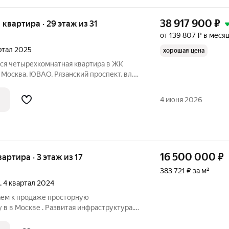
38 917 900
₽
я квартира · 29 этаж из 31
от 139 807 ₽ в меся
артал 2025
хорошая цена
тся четырехкомнатная квартира в ЖК
 Москва, ЮВАО, Рязанский проспект, вл.
вартиры - 117,90 кв.м., этаж 29. Стоимость
. Продаётся без отделки. Жилой комплекс
4 июня 2026
16 500 000
₽
вартира · 3 этаж из 17
383 721 ₽ за м²
, 4 квартал 2024
аем к продаже просторную
в в Москве . Развитая инфраструктура.
хлинка (11-15) , Кусково (16-20) в пешей
к, электрички. Идеальная планировка,