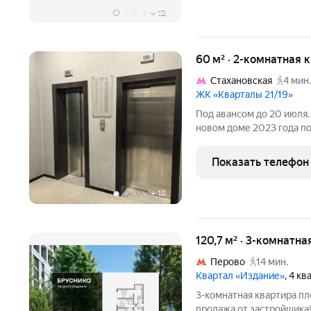
+
12
60 м² · 2-комнатная 
Стахановская
4 мин.
ЖК «Кварталы 21/19»
Под авансом до 20 июля.
новом доме 2023 года по
ти минутах от метро Ст
кластер с развитой инф
Показать телефон
концепция домов без
+
18
120,7 м² · 3-комнатна
Перово
14 мин.
Квартал «Издание»
, 4 к
3-комнатная квартира площа
продажа от застройщика