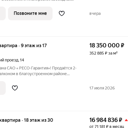
 спальни, второй санузел. «Издание»
Москвы, рядом с транспортно-
Позвоните мне
вчера
18 350 000
₽
вартира · 9 этаж из 17
352 885 ₽ за м²
ий проезд
,
14
ана САО « РЕСО-Гарантия»! Продаётся 2-
балконом в благоустроенном районе
НА НЕ НА ЖД! Дом построен по
у в 2004 году, в июне 2026г произведен
17 июля 2026
16 984 836
₽
 квартира · 18 этаж из 30
от 71 181 ₽ в месяц