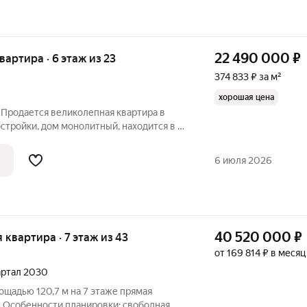
22 490 000
₽
квартира · 6 этаж из 23
374 833 ₽ за м²
хорошая цена
 Продается великолепная квартира в
стройки, дом монолитный, находится в 5-
ахановская. Красивый современный
раструктурой. Внутри выдержана
6 июля 2026
40 520 000
₽
я квартира · 7 этаж из 43
от 169 814 ₽ в месяц
вартал 2030
дью 120,7 м на 7 этаже прямая
! Особенности планировки: свободная