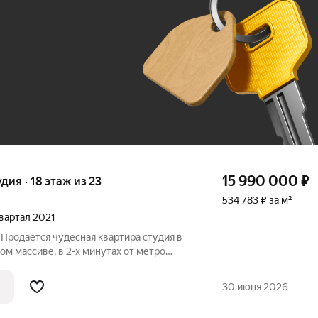
До 100 тыс. ₽
15 990 000
₽
удия · 18 этаж из 23
534 783 ₽ за м²
квартал 2021
. Продается чудесная квартира студия в
м массиве, в 2-х минутах от метро
литный, развитая инфраструктура
ластер с развитой инфраструктурой.
30 июня 2026