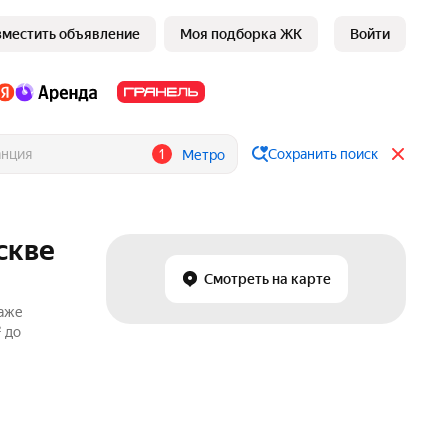
зместить объявление
Моя подборка ЖК
Войти
1
Сохранить поиск
Метро
скве
Смотреть на карте
даже
 до