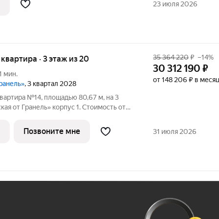
23 июля 2026
35 364 220
₽
–14%
я квартира · 3 этаж из 20
30 312 190
₽
1 мин.
от 148 206 ₽ в меся
Гранель»
, 3 квартал 2028
вартира №14, площадью 80,67 м, на 3
я от Гранель» корпус 1. Стоимость от
без отделки, планировка распашная, окна
во двор. «Нижегородская от Гранель» жилой комплекс для тех, кто
Позвоните мне
31 июля 2026
Ж