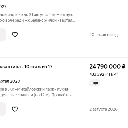
2027
ной ипотеке до 31 августа 1-комнатную
 2-ой очереди жк баланс жилой квартал
то круто. вот почему. ювао один из
, где активно идет редевелопмент:
20 часов назад
24 790 000
₽
 квартира · 10 этаж из 17
433 392 ₽ за м²
вартал 2020
торг
 в ЖК «Михайловский парк» Кухня-
отдельные спальни (по 12 м). Продаётся
 с дизайнерским ремонтом идеальный
 жизни в Москве. Один взрослый
2 августа 2026