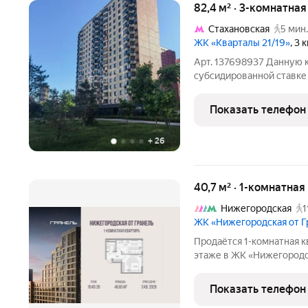
82,4 м² · 3-комнатна
Стахановская
5 мин.
ЖК «Кварталы 21/19»
, 3 
Арт. 137698937 Данную 
субсидированной ставке
квартира в современном
Площадь: 78 м Этаж: 10 из 21 Расположение: Рязанский район,
Показать телефон
юго-восточный
+
26
40,7 м² · 1-комнатна
Нижегородская
1
ЖК «Нижегородская от 
Продаётся 1-комнатная к
этаже в ЖК «Нижегородска
19017206 руб. Квартира 
Показать телефон