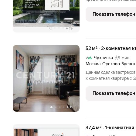
планировка, разнесённые
квартал на юго-востоке 
Показать телефон
пересадочным узлом
+
19
52 м² · 2-комнатная к
Чухлинка
9 мин.
Москва
,
Орехово-Зуевск
Данная сделка застрахов
х комнатная квартира с 
недалеко от центра! ОК
индивидуальному проект
Показать телефон
косметический
+
11
37,4 м² · 1-комнатная