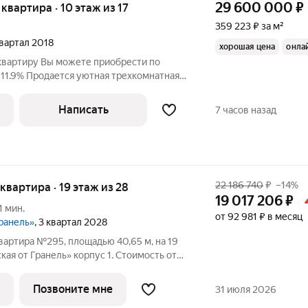
29 600 000
₽
я квартира · 10 этаж из 17
359 223 ₽ за м²
квартал 2018
хорошая цена
онла
квартиру Вы можете приобрести по
 11.9% Продается уютная трехкомнатная
 жилом комплексе "Кварталы 21/19"!
Написать
7 часов назад
22 186 740
₽
–14%
я квартира · 19 этаж из 28
19 017 206
₽
1 мин.
от 92 981 ₽ в месяц
Гранель»
, 3 квартал 2028
вартира №295, площадью 40,65 м, на 19
я от Гранель» корпус 1. Стоимость от
без отделки, планировка односторонняя,
окна на улицу. «Нижегородская от Гранель» жилой комплекс для
Позвоните мне
31 июля 2026