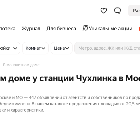
Ра
потека
Журнал
Для бизнеса
Уникальные акции
ройки
Комнат
Цена
В монолитном доме
м доме у станции Чухлинка в Мо
оскве и МО — 447 объявлений от агентств и собственников по про
 Недвижимости. В нашем каталоге предложения площадью от 20,5 м²
вки и характеристики.