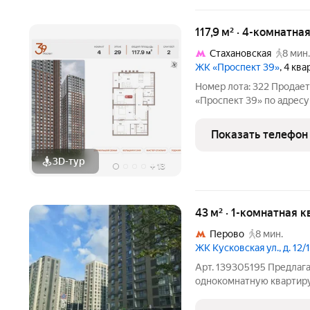
117,9 м² · 4-комнатна
Стахановская
8 мин.
ЖК «Проспект 39»
, 4 кв
Номер лота: 322 Продае
«Проспект 39» по адресу
39, к. 2. Общая площадь к
квартиры - 38 917 900 р
Показать телефон
3D-тур
+
13
43 м² · 1-комнатная к
Перово
8 мин.
ЖК Кусковская ул., д. 12/1
Арт. 139305195 Предлаг
однокомнатную квартиру 
Метро Перово ( 6-10) , Чу
доступности . Рядом пар