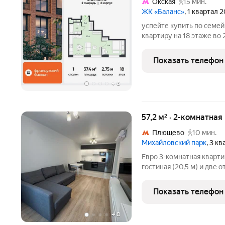
Окская
15 мин.
ЖК «Баланс»
, 1 квартал 
успейте купить по семей
квартиру на 18 этаже во
баланс находится в ювао. и э
развитых районов москвы
Показать телефон
+
6
57,2 м² · 2-комнатная
Плющево
10 мин.
Михайловский парк
, 3 к
Евро 3-комнатная квартира
гостиная (20,5 м) и две 
стильная и светлая квартира
вариант для комфортной
Показать телефон
собственник
+
8