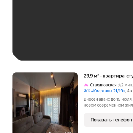
До 30 тыс. ₽
До 50 тыс. ₽
До 70 тыс. ₽
Больше 100 тыс. ₽
29,9 м² · квартира-ст
Стахановская
2 мин.
ЖК «Кварталы 21/19»
, 4 
Внесен аванс до 15 июля
новом современном жило
Стахановская. Дом моно
Красивый современный к
Показать телефон
Внутри выдержана