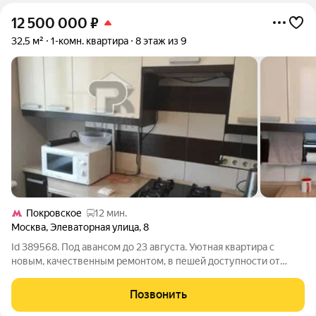
12 500 000
₽
32,5 м²
1-комн. квартира
8 этаж из 9
Покровское
12 мин.
Москва
,
Элеваторная улица
,
8
Id 389568. Под авансом до 23 августа. Уютная квартира с
новым, качественным ремонтом, в пешей доступности от
метро «Царицыно» Эта квартира редкая возможность
приобрести полностью готовое к проживанию жилье без
Позвонить
необходимости вкладывать средства в