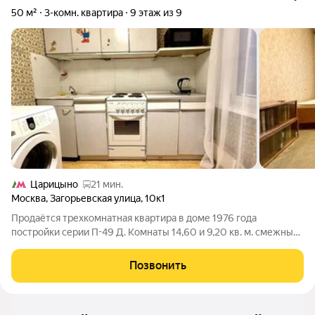
50 м²
3-комн. квартира
9 этаж из 9
Царицыно
21 мин.
Москва
,
Загорьевская улица
,
10к1
Продаётся трехкомнатная квартира в доме 1976 года
постройки серии П-49 Д. Комнаты 14,60 и 9,20 кв. м. смежные.
Комната 10,90 кв. м. изолированная и имеет выход на
просторную застекленную лоджию. Кухня 6.20 кв. м, санузел
Позвонить
раздельный. Квартира с окнами