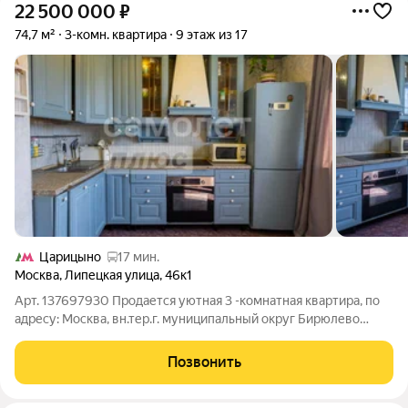
22 500 000
₽
74,7 м²
3-комн. квартира
9 этаж из 17
Царицыно
17 мин.
Москва
,
Липецкая улица
,
46к1
Арт. 137697930 Продается уютная 3 -комнатная квартира, по
адресу: Москва, вн.тер.г. муниципальный округ Бирюлево
Восточное, улица Липецкая, дом 46, корпус 1. Общая площадь
74.7 квм. Комнаты ( 19.1+15.0+11.2) Ключевые преимущества:
Позвонить
Косметический