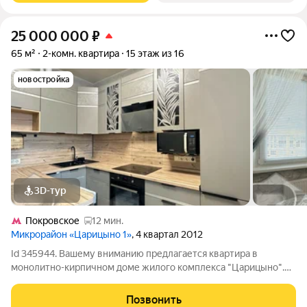
25 000 000
₽
65 м²
2-комн. квартира
15 этаж из 16
новостройка
3D-тур
Покровское
12 мин.
Микрорайон «Царицыно 1»
, 4 квартал 2012
Id 345944. Вашему вниманию предлагается квартира в
монолитно-кирпичном доме жилого комплекса "Царицыно".
Видеонаблюдение, выход в двухуровневый подземный
паркинг из лифта. Лучшая планировка - распашонка, комнаты
Позвонить