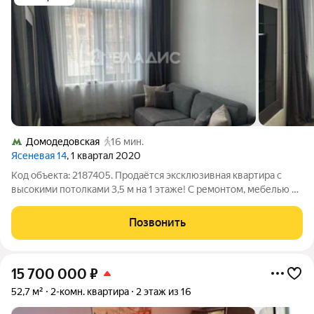
Домодедовская
16 мин.
Ясеневая 14
, 1 квартал 2020
Код объекта: 2187405. Продаётся эксклюзивная квартира с
высокими потолками 3,5 м на 1 этаже! С ремонтом, мебелью и
бытовой техникой! ЖК «Ясеневая 14» без комиссии от
собственника! Представляем вашему вниманию светлую и
Позвонить
уютную евротрешку в новом
15 700 000
₽
52,7 м²
2-комн. квартира
2 этаж из 16