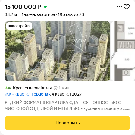
15 100 000
₽
38,2 м²
1-комн. квартира
19 этаж из 23
новостройка
Красногвардейская
11 мин.
ЖК «Квартал Герцена»
, 4 квартал 2027
РЕДКИЙ ФОРМАТ!!! КВАРТИРА СДАЕТСЯ ПОЛНОСТЬЮ С
ЧИСТОВОЙ ОТДЕЛКОЙ И МЕБЕЛЬЮ: - кухонный гарнитур со
всей необходимой техникой: холодильник, варочная панель,
духовой шкаф, посудомоечная машина, вытяжка, мойка со
Позвонить
смесителем. - кондиционер ВИДОВАЯ