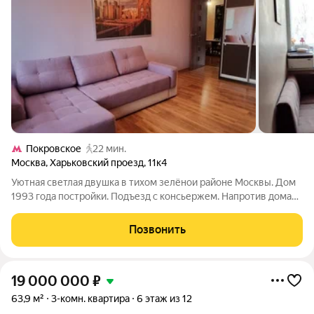
Покровское
22 мин.
Москва
,
Харьковский проезд
,
11к4
Уютная светлая двушка в тихом зелёнои районе Москвы. Дом
1993 года постройки. Подъезд с консьержем. Напротив дома
школа. Имеется два лифта: грузовой и пассажирский
(заменены в 2015 году). Распашонка комнаты изолированы,
Позвонить
санузел совмещенный площадью
19 000 000
₽
63,9 м²
3-комн. квартира
6 этаж из 12