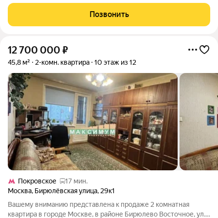
автобусе от м. Пражская, м. Покровское, в шаговой
доступности м. Липецкая( открытие IV квартал 2026 года).
Позвонить
Окна выходят на две стороны
12 700 000
₽
45,8 м²
2-комн. квартира
10 этаж из 12
Покровское
17 мин.
Москва
,
Бирюлёвская улица
,
29к1
Вашему вниманию представлена к продаже 2 комнатная
квартира в городе Москве, в районе Бирюлево Восточное, ул.