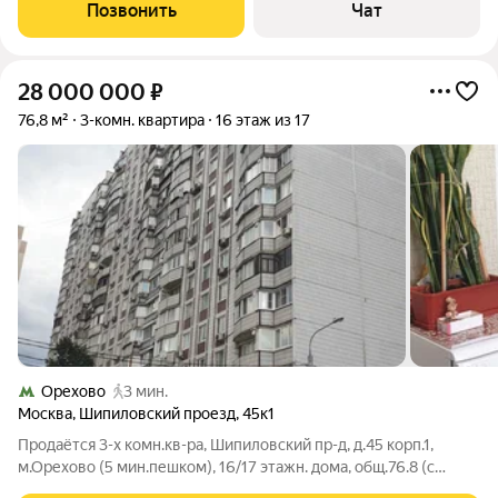
вместительный встроенный шкаф.Мебель -кровать с
Позвонить
Чат
подъёмным механизмом ,
28 000 000
₽
76,8 м²
3-комн. квартира
16 этаж из 17
Орехово
3 мин.
Москва
,
Шипиловский проезд
,
45к1
Продаётся 3-х комн.кв-ра, Шипиловский пр-д, д.45 корп.1,
м.Орехово (5 мин.пешком), 16/17 этажн. дома, общ.76.8 (с
лодж.), жил.45.3 (11.3, 15, 19), кухня 10.2, с/у раздельный. В