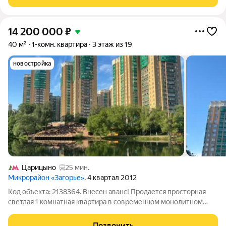
изолированы, два совмещенных санузла,
14 200 000
₽
40 м²
1-комн. квартира
3 этаж из 19
новостройка
Царицыно
25 мин.
Микрорайон «Загорье»
, 4 квартал 2012
Код объекта: 2138364. Внесен аванс! Продается просторная
светлая 1 комнатная квартира в современном монолитном
доме комфорт класса в ЖК Загорье! Инфраструктура:
Просторные дворы, игровые и спортивные площадки, на
Позвонить