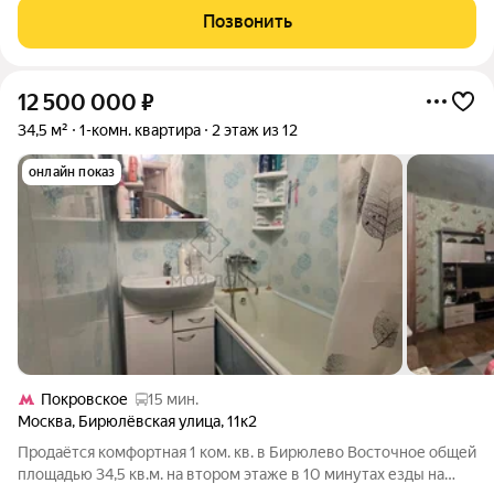
собственности более 5 лет (ЖСК 2010 г.). Один собственник.
Позвонить
Застекленная
12 500 000
₽
34,5 м²
1-комн. квартира
2 этаж из 12
онлайн показ
Покровское
15 мин.
Москва
,
Бирюлёвская улица
,
11к2
Продаётся комфортная 1 ком. кв. в Бирюлево Восточное общей
площадью 34,5 кв.м. на втором этаже в 10 минутах езды на