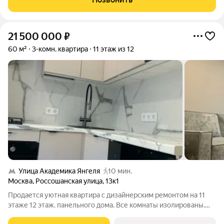
территории ЖК школа и 2 детских сада,
21 500 000
₽
60 м²
3-комн. квартира
11 этаж из 12
Улица Академика Янгеля
10 мин.
Москва
,
Россошанская улица
,
13к1
Продается уютная квартира с дизайнерским ремонтом на 11
этаже 12 этаж. панельного дома. Все комнаты изолированы.
Все окна -во двор. В квартире -гардеробная комната и большой