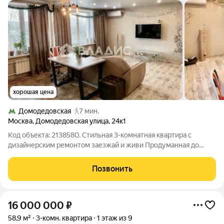
хорошая цена
Домодедовская
7 мин.
Москва
,
Домодедовская улица
,
24к1
Код объекта: 2138580. Стильная 3-комнатная квартира с
дизайнерским ремонтом заезжай и живи Продуманная до
мелочей квартира площадью 63,9 м отличный вариант для
комфортной семейной жизни. Интерьер выполнен в
Позвонить
современном стиле с использованием
16 000 000
₽
58,9 м²
3-комн. квартира
1 этаж из 9