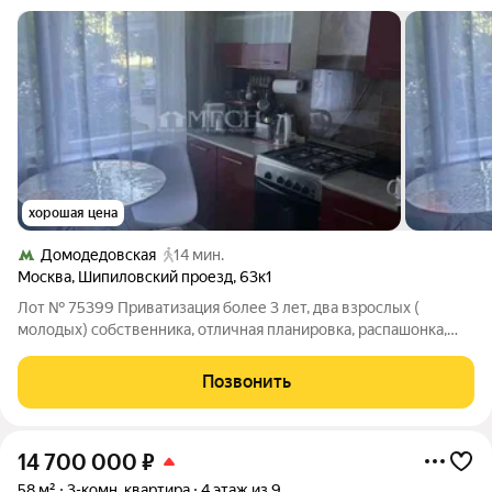
хорошая цена
Домодедовская
14 мин.
Москва
,
Шипиловский проезд
,
63к1
Лот № 75399 Приватизация более 3 лет, два взрослых (
молодых) собственника, отличная планировка, распашонка,
рядом царицынский парк. Есть балкон. Квартира с частичным
косметическим ремонтом. Санузел раздельный. Фасад дома
Позвонить
после свежего капремонта в
14 700 000
₽
58 м²
3-комн. квартира
4 этаж из 9