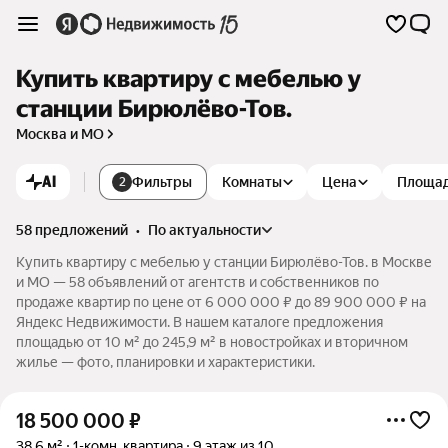
Купить квартиру с мебелью у
станции Бирюлёво-Тов.
Москва и МО
AI
Фильтры
Комнаты
Цена
Площа
2
58 предложений
•
по актуальности
Купить квартиру с мебелью у станции Бирюлёво-Тов. в Москве
и МО — 58 объявлений от агентств и собственников по
продаже квартир по цене от 6 000 000 ₽ до 89 900 000 ₽ на
Яндекс Недвижимости. В нашем каталоге предложения
площадью от 10 м² до 245,9 м² в новостройках и вторичном
жилье — фото, планировки и характеристики.
18 500 000
₽
38,6 м²
1-комн. квартира
9 этаж из 10