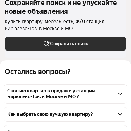
Сохраняйте поиск и не упускайте
новые объявления
Купить квартиру, мебель: есть, Ж/Д станция:
Бирюлёво-Тов. в Москве и МО
Сохранить поиск
Остались вопросы?
Сколько квартир в продаже у станции
Бирюлёво-Тов. в Москве и МО ?
На Яндекс Недвижимости в продаже у станции 
Бирюлёво-Тов. в Москве и МО 58 квартир, из них 7 
Как выбрать свою лучшую квартиру?
объявлений от собственников, 51 объявление от 
Чтобы купить квартиру с мебелью у станции 
агентств