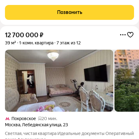
Бирюлевская, д.29, к.1. Дом 1972 года постройки, четырех
подъездный. Квартира общей площадью 45.8 кв.м,
Позвонить
располагается на 10 этаже 12
12 700 000
₽
39 м²
1-комн. квартира
7 этаж из 12
Покровское
20 мин.
Москва
,
Лебедянская улица
,
23
Светлая, чистая квартира Идеальные документы Оперативный