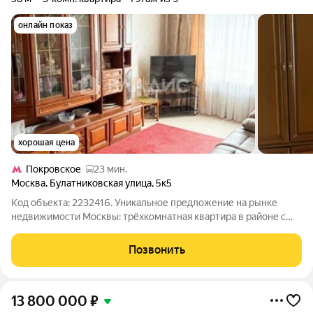
онлайн показ
хорошая цена
Покровское
23 мин.
Москва
,
Булатниковская улица
,
5к5
Код объекта: 2232416. Уникальное предложение на рынке
недвижимости Москвы: трёхкомнатная квартира в районе с
развитой инфраструктурой. Продаётся трёхкомнатная
квартира общей площадью 58 кв. м на четвёртом этаже
Позвонить
девятиэтажного панельного дома 1973
13 800 000
₽