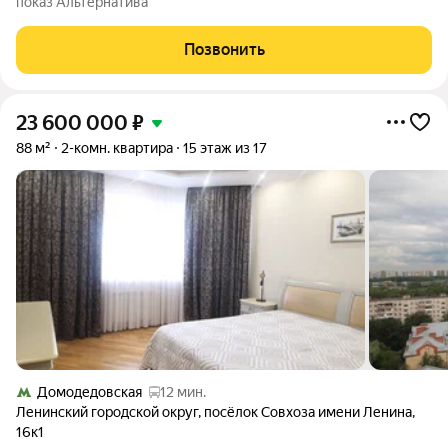
показ Альтернатива
Позвонить
23 600 000
₽
88 м²
2-комн. квартира
15 этаж из 17
Домодедовская
12 мин.
Ленинский городской округ
,
посёлок Совхоза имени Ленина
,
16к1