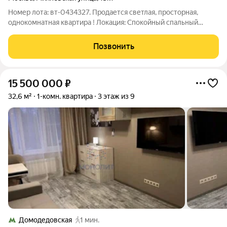
Номер лота: вт-0434327. Продается светлая, просторная,
однокомнатная квартира ! Локация: Спокойный спальный
район, развитая инфраструктура (магазины, аптеки, остановки
рядом). 5 минуты пешком до ж/д станции Биpюлево-
Позвонить
Паccaжиpcкая. К 2030 году
15 500 000
₽
32,6 м²
1-комн. квартира
3 этаж из 9
Домодедовская
1 мин.