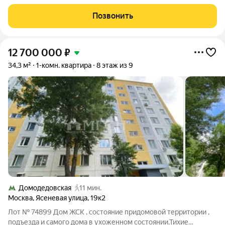
площадью 32,4 м, расположенная на 10 этаже 12-этажного
дома по адресу: г. Москва, ул. Липецкая, д. 12, корп. 2. Квартира
Позвонить
станет отличным выбором как
12 700 000
₽
34,3 м²
1-комн. квартира
8 этаж из 9
Домодедовская
11 мин.
Москва
,
Ясеневая улица
,
19к2
Лот № 74899 Дом ЖСК , состояние придомовой территории ,
подъезда и самого дома в ухоженном состоянии.Тихие