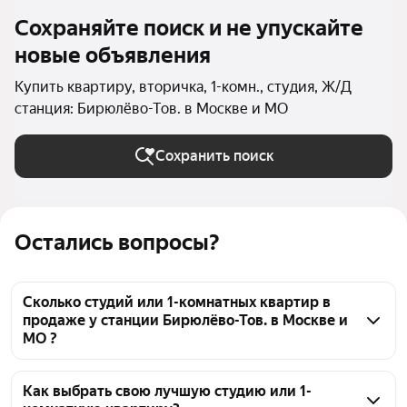
Сохраняйте поиск и не упускайте
новые объявления
Купить квартиру, вторичка, 1-комн., студия, Ж/Д
станция: Бирюлёво-Тов. в Москве и МО
Сохранить поиск
Остались вопросы?
Сколько студий или 1-комнатных квартир в
продаже у станции Бирюлёво-Тов. в Москве и
МО ?
На Яндекс Недвижимости в продаже у станции 
Бирюлёво-Тов. в Москве и МО 70 студий или 1-
Как выбрать свою лучшую студию или 1-