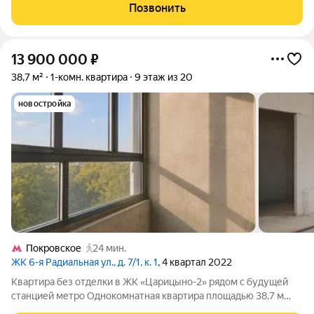
Просторные дворы, игровые и спортивные площадки, на
Позвонить
территории ЖК школа и 2 детских сада,
13 900 000
₽
38,7 м²
1-комн. квартира
9 этаж из 20
новостройка
Покровское
24 мин.
ЖК 6-я Радиальная ул., д. 7/1, к. 1
, 4 квартал 2022
Квартира без отделки в ЖК «Царицыно-2» рядом с будущей
станцией метро Однокомнатная квартира площадью 38,7 м
расположена на девятом этаже двадцатиэтажного