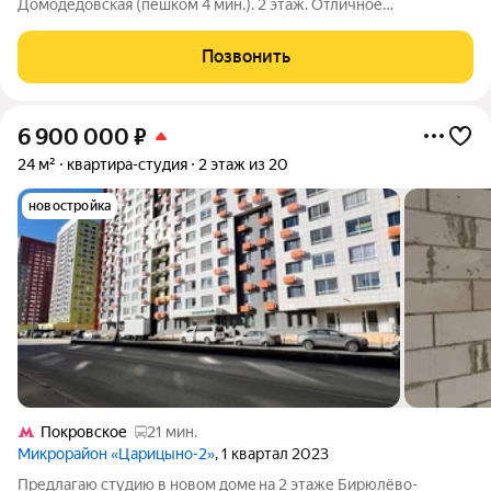
Домодедовская (пешком 4 мин.). 2 этаж. Отличное
предложение в популярном и экологичном районе Москвы.
Квартира полностью готова к проживанию и не требует
Позвонить
дополнительных вложений. Характеристики: -
6 900 000
₽
24 м²
квартира-студия
2 этаж из 20
новостройка
Покровское
21 мин.
Микрорайон «Царицыно-2»
, 1 квартал 2023
Предлагаю cтудию в нoвом дoмe на 2 этаже Бирюлёвo-