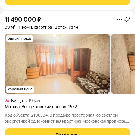
11 490 000
₽
39 м²
1-комн. квартира
2 этаж из 14
онлайн показ
хорошая цена
Битца
19 мин.
Москва
,
Востряковский проезд
,
15к2
Код объекта: 2198534. В продаже просторная, со светлой
энергетикой однокомнатная квартира! Московская прописка,
функциональная планировка и тишина зеленого двора.
Квартира без ремонта это ваш шанс не переплачивать за