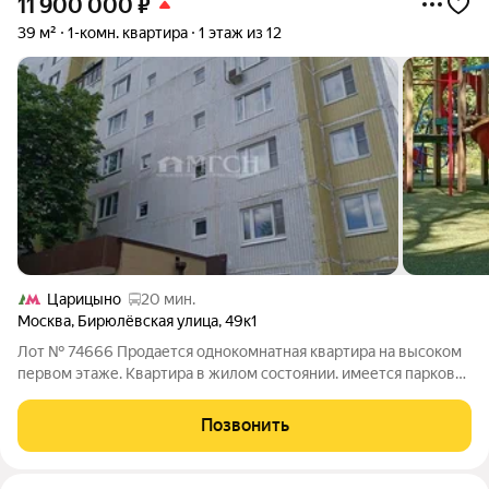
11 900 000
₽
39 м²
1-комн. квартира
1 этаж из 12
Царицыно
20 мин.
Москва
,
Бирюлёвская улица
,
49к1
Лот № 74666 Продается однокомнатная квартира на высоком
первом этаже. Квартира в жилом состоянии. имеется парковка
во дворе. В шаговой доступности организации социально-
бытового назначения.Рядом находится остановка
Позвонить
общественного транспорта. Рядом