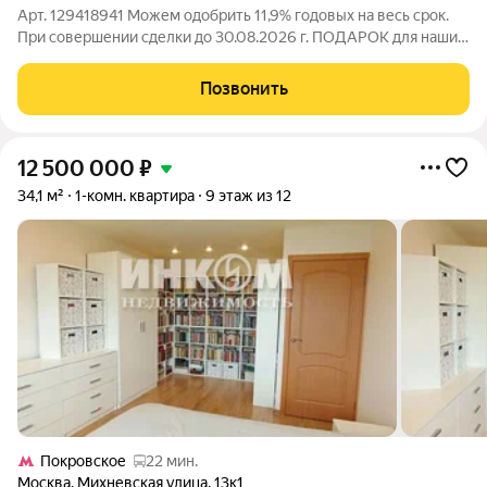
Арт. 129418941 Можем одобрить 11,9% годовых на весь срок.
При совершении сделки до 30.08.2026 г. ПОДАРОК для наших
клиентов- ВАУЧЕР НА ПОЕЗДКУ В ТУРЦИЮ на 8 дней на
двоих (проживание, завтрак и экскурсии). ОТЛИЧНОЕ
Позвонить
ПРЕДЛОЖЕНИЕ! При совершении сделки
12 500 000
₽
34,1 м²
1-комн. квартира
9 этаж из 12
Покровское
22 мин.
Москва
,
Михневская улица
,
13к1