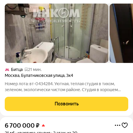
Битца
21 мин.
Москва
,
Булатниковская улица
,
3к4
Номер лота: вт-0434284. Уютная, теплая студия в тихом,
зеленом, экологически чистом районе. Студия в хорошем
состоянии, укомплектована мебелью и бытовой техникой В
непосредственной близости строится станция метро
Позвонить
Бирюлевская. Развитая инфраструктура.
6 700 000
₽