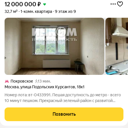
12 000 000
₽
32,7 м²
1-комн. квартира
9 этаж из 9
Покровское
13 мин.
Москва
,
улица Подольских Курсантов
,
18к1
Номер лота: вт-0433991. Пешая доступность до метро - всего
10 минут пешком. Прекрасный зеленый район с развитой
инфраструктурой! Рядом крупный ТЦ, магазины, поликлиники.
Дом во дворе, вдали от шумных дорог. Панорамный вид из
Позвонить
окон. Стеклопакеты.