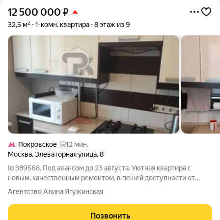
12 500 000
₽
32,5 м²
1-комн. квартира
8 этаж из 9
Покровское
12 мин.
Москва
,
Элеваторная улица
,
8
Id 389568. Под авансом до 23 августа. Уютная квартира с
новым, качественным ремонтом, в пешей доступности от
метро «Царицыно» Эта квартира редкая возможность
Агентство Алина Ягужинская
приобрести полностью готовое к проживанию жилье без
необходимости вкладывать средства в
Позвонить