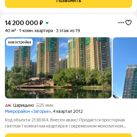
Позвонить
чужие решения. Идеальная
14 200 000
₽
40 м²
1-комн. квартира
3 этаж из 19
новостройка
Царицыно
25 мин.
Микрорайон «Загорье»
, 4 квартал 2012
Код объекта: 2138364. Внесен аванс! Продается просторная
светлая 1 комнатная квартира в современном монолитном
доме комфорт класса в ЖК Загорье! Инфраструктура: