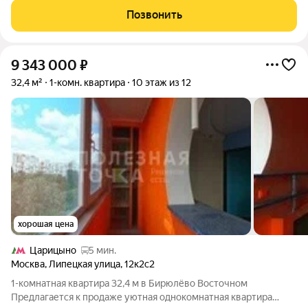
монолитного дома в жилом комплексе «Царицыно-2».
Позвонить
Планировка включает кухню площадью 9,08 м,
9 343 000
₽
32,4 м²
1-комн. квартира
10 этаж из 12
хорошая цена
Царицыно
5 мин.
Москва
,
Липецкая улица
,
12к2с2
1-комнатная квартира 32,4 м в Бирюлёво Восточном
Предлагается к продаже уютная однокомнатная квартира