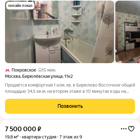
онлайн показ
Покровское
15 мин.
Москва
,
Бирюлёвская улица
,
11к2
Продаётся комфортная 1 ком. кв. в Бирюлево Восточное общей
площадью 34,5 кв.м. на втором этаже в 10 минутах езды на
автобусе от м. Пражская, м. Покровское, в шаговой
доступности м. Липецкая( открытие IV квартал 2026 года).
Позвонить
Окна выходят на две стороны
7 500 000
₽
19,8 м²
квартира-студия
7 этаж из 9