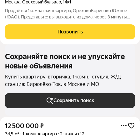
Москва
,
Ореховый бульвар
,
14к1
Продаётся 1комнатная квартира, ОреховоБорисово Южное
(ЮАО). Представьте: вы выходите из дома, через 3 минуты
оказываетесь на станции метро «Домодедовская» и
отправляетесь в любую точку города. А вечером
Позвонить
возвращаетесь в свою светлую квартиру с
Сохраняйте поиск и не упускайте
новые объявления
Купить квартиру, вторичка, 1-комн., студия, Ж/Д
станция: Бирюлёво-Тов. в Москве и МО
Сохранить поиск
12 500 000
₽
34,5 м²
1-комн. квартира
2 этаж из 12