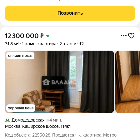
интеллигентные соседи. Юридическое состояние -
безупречное ( с момента выплаты пая в одной семье ) в
Позвонить
собственности с 1998 года. Квартира с
12 300 000
₽
31,8 м²
1-комн. квартира
2 этаж из 12
онлайн показ
хорошая цена
Домодедовская
4 мин.
Москва
,
Каширское шоссе
,
114к1
Код объекта: 2255028. Продается 1-к. квартира. Метро