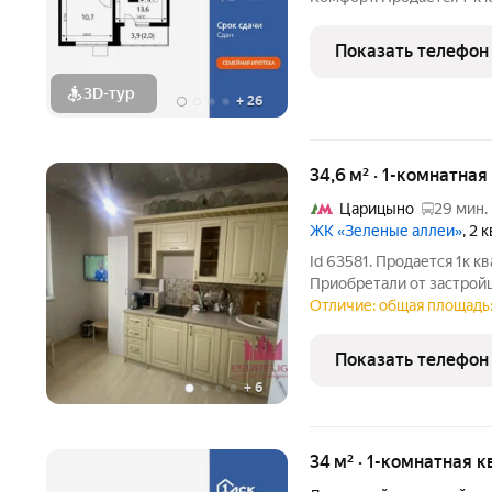
кв.м. на 8-м этаже 24 эт
Линейная планировка - 
Показать телефон
удобство. -
3D-тур
+
26
34,6 м² · 1-комнатная
Царицыно
29 мин.
ЖК «Зеленые аллеи»
, 2 
Id 63581. Продается 1к к
Приобретали от застройщ
Просторная кухня и ванна
Отличие: общая площадь:
поэтому всегда чисто и 
школа, сады,
Показать телефон
+
6
34 м² · 1-комнатная 