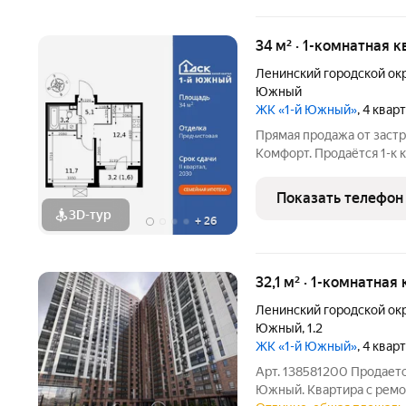
34 м² · 1-комнатная к
Ленинский городской ок
Южный
ЖК «1-й Южный»
, 4 квар
Прямая продажа от заст
Комфорт. Продаётся 1-к
кв.м. на 11-м этаже 24 э
Линейная планировка - 
Показать телефон
удобство. -
3D-тур
+
26
32,1 м² · 1-комнатная
Ленинский городской ок
Южный
,
1.2
ЖК «1-й Южный»
, 4 квар
Арт. 138581200 Продаетс
Южный. Квартира с ремо