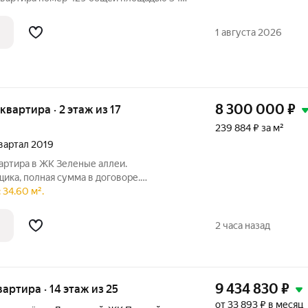
ажного здания. Предчистовая отделка. -
максимальная функциональность и
1 августа 2026
8 300 000
₽
 квартира · 2 этаж из 17
239 884 ₽ за м²
квартал 2019
вартира в ЖК Зеленые аллеи.
ика, полная сумма в договоре.
я, коридор. В подъезде есть консьерж,
 34.60 м².
уютно. Рядом с домом детские площадки,
2 часа назад
9 434 830
₽
квартира · 14 этаж из 25
от 33 893 ₽ в месяц