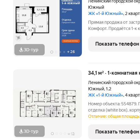
Ленинский городской ок
Южный
ЖК «1-й Южный»
, 2 квар
Прямая продажа от заст
Комфорт. Продаётся 1-к 
кв.м. на 14-м этаже 23 э
Линейная планировка - 
Показать телефон
удобство. -
3D-тур
+
26
34,1 м² · 1-комнатная
Ленинский городской ок
Южный
,
1.2
ЖК «1-й Южный»
, 4 квар
Номер объекта: 554879. 
отделка (white box), кор
квартира, 34,1 кв. м - Ку
Отличие: общая площадь: 
жилая комната 10,7 кв. 
лоджия
3D-тур
Показать телефон
+
12