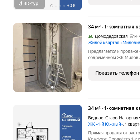
кровать. - Линейная
3D-тур
+
26
34 м² · 1-комнатная к
Домодедовская
14 
Жилой квартал «Милови
Пpедлaгаeтcя к продаже 
cоврeмeннoм ЖK Mилови
границa c Юго-Вocточны
Дельфин, колледж Мoскo
Показать телефон
рaзвитa инфpacтруктуpa
+
13
34 м² · 1-комнатная 
Видное
,
Старо-Нагорная 
ЖК «1-й Южный»
, 1 квар
Прямая продажа от заст
Комфорт. Продаётся 1-к