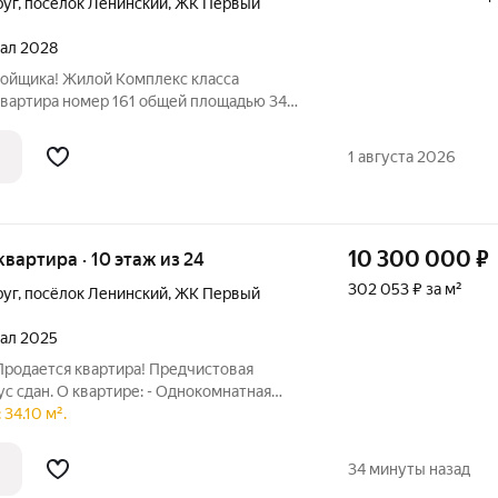
руг
,
посёлок Ленинский
,
ЖК Первый
тал 2028
ройщика! Жилой Комплекс класса
квартира номер 161 общей площадью 34
тажного здания. Предчистовая отделка. -
максимальная функциональность и
1 августа 2026
10 300 000
₽
 квартира · 10 этаж из 24
302 053 ₽ за м²
руг
,
посёлок Ленинский
,
ЖК Первый
тал 2025
Продается квартира! Предчистовая
пус сдан. О квартире: - Однокомнатная
хня-гостиная 13,6 кв. м - Изолированная
34.10 м².
м - Совмещённый санузел - Просторная
34 минуты назад