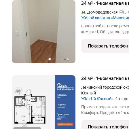
34 м² · 1-комнатная к
Домодедовская
15 
Жилой квартал «Милови
новостройка. после ремо
комнат: 1, Общая площадь
площадь: 16.4 м, Ремонт
297 000 за 34.6 м,
Показать телефон
+
6
34 м² · 1-комнатная 
Ленинский городской ок
Южный
ЖК «1-й Южный»
, 4 квар
Прямая продажа от заст
Комфорт. Продаётся 1-к
кв.м. на 20-м этаже 24 э
Просторная спальня, в 
Показать телефон