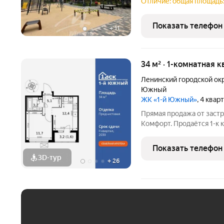
совмещенный, просторна
Отличие: общая площадь: 
Окна выходят во двор, р
Квартира в собственност
Показать телефон
+
11
34 м² · 1-комнатная 
Ленинский городской ок
Южный
ЖК «1-й Южный»
, 4 квар
Прямая продажа от заст
Комфорт. Продаётся 1-к
кв.м. на 18-м этаже 24 э
Линейная планировка - 
Показать телефон
удобство. -
3D-тур
+
26
ЕЖЕМЕСЯЧНЫЙ ПЛАТЁ