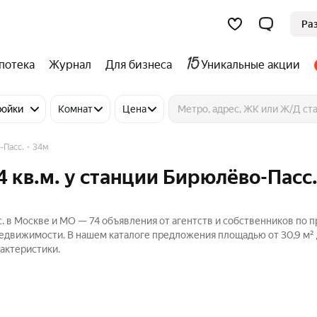
Ра
потека
Журнал
Для бизнеса
Уникальные акции
ройки
Комнат
Цена
-Пасс.
34м
 кв.м. у станции Бирюлёво-Пасс.
. в Москве и МО — 74 объявления от агентств и собственников по 
Недвижимости. В нашем каталоге предложения площадью от 30,9 м² д
актеристики.