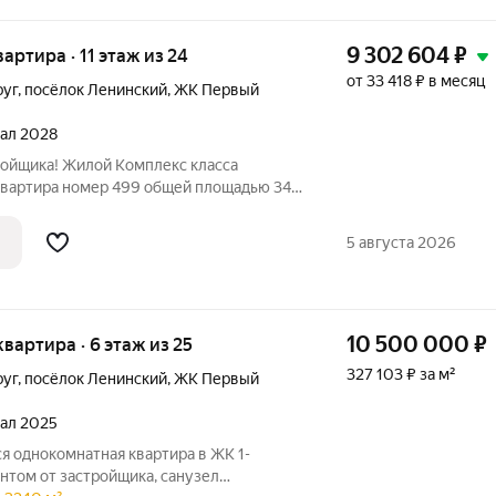
9 302 604
₽
вартира · 11 этаж из 24
от 33 418 ₽ в месяц
руг
,
посёлок Ленинский
,
ЖК Первый
тал 2028
ройщика! Жилой Комплекс класса
 квартира номер 499 общей площадью 34
тажного здания. Предчистовая отделка. -
максимальная функциональность и
5 августа 2026
10 500 000
₽
 квартира · 6 этаж из 25
327 103 ₽ за м²
руг
,
посёлок Ленинский
,
ЖК Первый
тал 2025
я однокомнатная квартира в ЖК 1-
нтом от застройщика, санузел