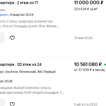
11 000 000
₽
вартира · 2 этаж из 17
323 529 ₽ за м²
мин.
дное»
, 4 квартал 2024
нта. Статус: квартира, Количество
: 34.6 м, Площадь кухни: 18 м, Жилая
: косметический, Стоимость ремонта: от
 Этаж: 2 из 17, Балкон или лоджия: лоджия,
31 мая 2026
10 561 080
₽
квартира · 20 этаж из 24
от 37 939 ₽ в месяц
руг
,
посёлок Ленинский
,
ЖК Первый
тал 2028
ройщика! Жилой Комплекс класса
 квартира номер 1042 общей площадью 34
тажного здания. Чистовая отделка. -
которой можно разместить большую
5 августа 2026