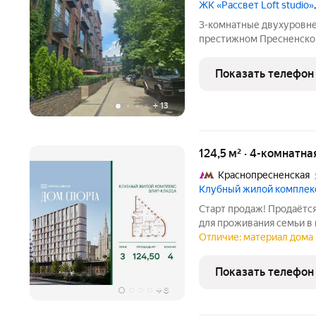
ЖК «Рассвет Loft studio»
3-комнатные двухуровне
престижном Пресненском
просторных этажа с пано
приватное патио почувствуйте премиальный комфорт
Показать телефон
загородной жизни в цен
+
13
124,5 м² · 4-комнатна
Краснопресненская
Клубный жилой комплек
Старт продаж! Продаётс
для проживания семьи в
«Дом Спорта». Свет, про
Отличие: материал дома 
закруглёнными окнами 
пространство с особой
Показать телефон
+
8