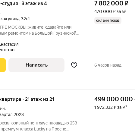
7 802 000
₽
-студия · 3 этаж из 4
470 000 ₽ за м²
.
кая улица
,
32с1
онлайн показ
Е МОСКВЫ: живите, сдавайте или
товым ремонтом на Большой Грузинской
льца. Ваша собственная студия в двух
настасия
 Никаких пробок, никакого ремонта
ентство
Написать
6 часов назад
499 000 000
 квартира · 21 этаж из 21
1 972 332 ₽ за м²
ин.
квартал 2023
 эксклюзивный пентхаус площадью 253
 премиум-класса Lucky на Пресне