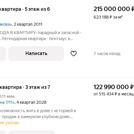
215 000 000
 квартира · 5 этаж из 6
623 188 ₽ за м²
акова»
, 2 квартал 2011
ОДА В КВАРТИРУ: парадный и запасной -
 Легендарная квартира - пентхаус в
роскоши и истории Планировка: Первый
стер-спальня с тремя гардеробными и
Написать
7 часов назад
122 990 000
₽
 квартира · 3 этаж из 7
от 515 434 ₽ в месяц
11 мин.
а 7/11»
, 4 квартал 2028
т продаж в камерном клубном доме
 проект с редкой
не указан.
сад особняка XIX века. Всего 46