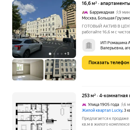
16,6 м² · апартаменты
Баррикадная
9 мин
Москва
,
Большая Грузинс
ГОТОВЫЙ АКТИВ В ЦЕНТР
работайте 16,6 м с чис
Один шаг до Садового ко
ИП Ромашина А
минутах от Белорусской.
Валерьевна, аг
просто въезжайте и
+
5
Показать телефон
253 м² · 4-комнатная
Улица 1905 года
6 м
Жилой квартал Lucky
, 3 
Предлагается к продаже
кв.м в жилого комплексе