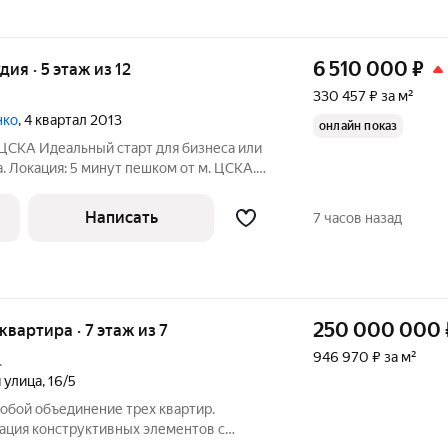
6 510 000
₽
удия · 5 этаж из 12
330 457 ₽ за м²
нко
, 4 квартал 2013
онлайн показ
 бизнеса или
СКА.
здом на ТТК и Садовое. Что внутри:
заезжать сразу или арендовать «под
Написать
7 часов назад
250 000 000
 квартира · 7 этаж из 7
946 970 ₽ за м²
.
 улица
,
16/5
обой объединение трех квартир.
ация конструктивных элементов с