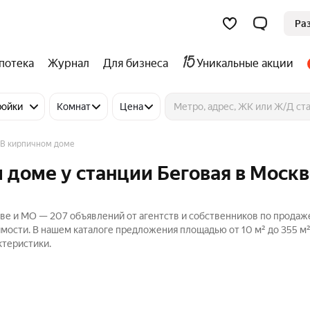
Ра
потека
Журнал
Для бизнеса
Уникальные акции
ройки
Комнат
Цена
В кирпичном доме
 доме у станции Беговая в Москв
кве и МО — 207 объявлений от агентств и собственников по продаж
мости. В нашем каталоге предложения площадью от 10 м² до 355 м²
ктеристики.