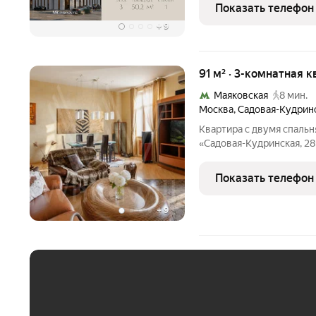
резиденций. На
Показать телефон
+
9
91 м² · 3-комнатная к
Маяковская
8 мин.
Москва
,
Садовая-Кудринс
Квартира с двумя спаль
«Садовая-Кудринская, 28
интерьера оформлен в ст
гостиная, две спальни, в
Показать телефон
холл. Квартира
+
9
ЕЖЕМЕСЯЧНЫЙ ПЛАТЁ