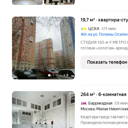
19,7 м² · квартира-ст
ЦСКА
11 мин.
ЖК на ул. Полины Осипе
СТУДИЯ 19,5 м У МЕТРО ЦСКА Идеальный старт для
готовая «золотая» аренда. Локация: 5 минут пешком от м. Ц
Тихое место, но с удобным вые
Готовая отделка. Можно 
Показать телефон
+
8
264 м² · 6-комнатная
Баррикадная
9 мин
Москва
,
Малая Никитская
Квартира представляет с
Проведена полная ренов