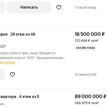
 систем, окон и дверей на современные
недрены дополнительные современные
Написать
7 часов назад
16 500 000
₽
удия · 29 этаж из 46
723 684 ₽ за м²
2027
онлайн показ
ереуступка от физ. лица. Продается
премиум-класса "JOIS". Функциональная
кухня-гостиная (11.66м+6.23м),
не указан.
, высокие потолки (3м), панорамные
23 июня 2026
89 000 000
₽
квартира · 4 этаж из 5
566 879 ₽ за м²
ин.