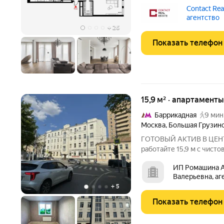
Функциональная планиро
Contact Real
гостиную с зоной столов
агентство
обеды, романтические 
+
26
Показать телефон
15,9 м² · апартаменты
Баррикадная
9 мин
Москва
,
Большая Грузинс
ГОТОВЫЙ АКТИВ В ЦЕНТР
работайте 15,9 м с чист
Один шаг до Садового ко
ИП Ромашина А
минутах от Белорусской.
Валерьевна, аг
просто въезжайте и
+
5
Показать телефон