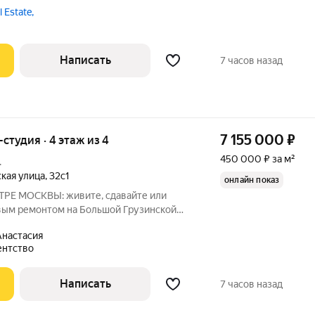
вка включает: просторную кухню-
 Estate,
ой, где приятно проводить семейные
ужины
Написать
7 часов назад
7 155 000
₽
-студия · 4 этаж из 4
450 000 ₽ за м²
.
кая улица
,
32с1
онлайн показ
Е МОСКВЫ: живите, сдавайте или
овым ремонтом на Большой Грузинской
льца. Ваша собственная студия в двух
настасия
 Никаких пробок, никакого ремонта
ентство
Написать
7 часов назад