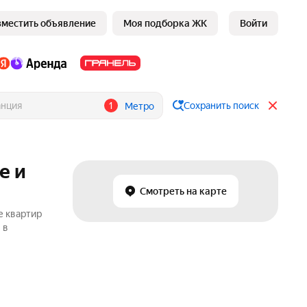
зместить объявление
Моя подборка ЖК
Войти
1
Сохранить поиск
Метро
е и
Смотреть на карте
е квартир
 в