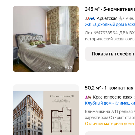
345 м² · 5-комнатная
Арбатская
7 мин.
ЖК «Доходный дом Баск
Лот №47633564. ДВА ВХ
исторический эксклюзив.
сердце Москвы: 344.5 м 
уровень: 3 спальни - Ма
Показать телефон
ванной
+
20
50,2 м² · 1-комнатная
Краснопресненская
Клубный дом «Климашкин
Климашкина 7/11 редкая возможность жить в доме с историей и
характером Открыт стар
премиум-класса. Климашкина 7/11 современный
Отличие: материал дома 
деталью: сохранённый фа