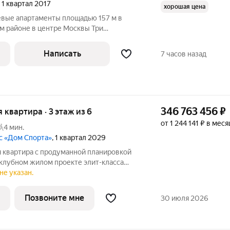
, 1 квартал 2017
хорошая цена
вые апартаменты площадью 157 м в
 районе в центре Москвы Три
рамными окнами, мансарда, веранда и
Написать
7 часов назад
тре Москвы!
346 763 456
₽
я квартира · 3 этаж из 6
от 1 244 141 ₽ в меся
4 мин.
с «Дом Спорта»
, 1 квартал 2029
я квартира с продуманной планировкой
 клубном жилом проекте элит-класса
стор и выразительная архитектура с
не указан.
формируют уникальное жилое
Позвоните мне
30 июля 2026