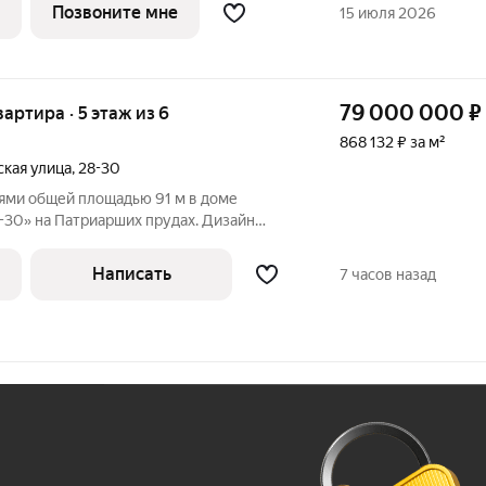
Позвоните мне
15 июля 2026
79 000 000
₽
вартира · 5 этаж из 6
868 132 ₽ за м²
кая улица
,
28-30
нями общей площадью 91 м в доме
-30» на Патриарших прудах. Дизайн
иле эклектики. Спланирована кухня-
анная комната с окном, санузел с душем,
Написать
7 часов назад
Ж