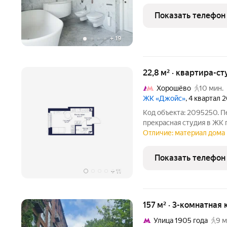
замена всех инженерных
европейские аналоги, в
Показать телефон
системы
+
19
22,8 м² · квартира-ст
Хорошёво
10 мин.
ЖК «Джойс»
, 4 квартал 
Код объекта: 2095250. П
прекрасная студия в ЖК 
планировка: просторная 
Отличие: материал дома 
вместительная прихожая
окна. В квартире
Показать телефон
+
11
157 м² · 3-комнатная 
Улица 1905 года
9 м