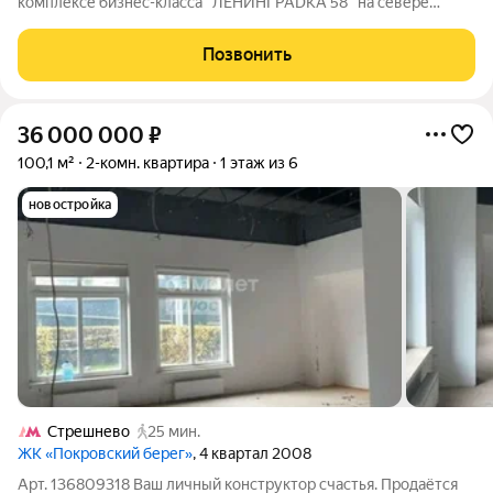
комплексе бизнес-класса "ЛЕНИНГРАDКА 58" на севере
Москвы. Подземный паркинг. Консьерж. Без отделки. Во дворе
дома на огороженной территории расположены детская и
Позвонить
спортивная площадки. Дом
36 000 000
₽
100,1 м²
2-комн. квартира
1 этаж из 6
новостройка
Стрешнево
25 мин.
ЖК «Покровский берег»
, 4 квартал 2008
Арт. 136809318 Ваш личный конструктор счастья. Продаётся