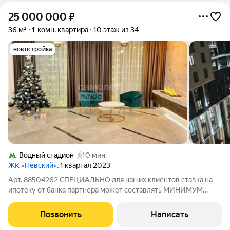
25 000 000
₽
36 м²
1-комн. квартира
10 этаж из 34
новостройка
Водный стадион
10 мин.
ЖК «Невский»
, 1 квартал 2023
Арт. 88504262 СПЕЦИАЛЬНО для наших клиентов ставка на
ипотеку от банка партнера может составлять МИНИМУМ
12,25% (вместо 19%!)! В квартире идет ремонт. White box
сделан, ведутся окончательные работы. Хотите улучшенные
Позвонить
Написать
условия? Тогда ЗВОНИТЕ!