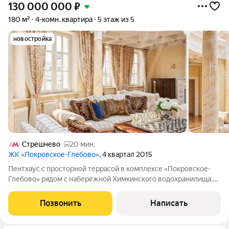
130 000 000
₽
180 м²
4-комн. квартира
5 этаж из 5
новостройка
Стрешнево
20 мин.
ЖК «Покровское-Глебово»
, 4 квартал 2015
Пентхаус с просторной террасой в комплексе «Покровское-
Глебово» рядом с набережной Химкинского водохранилища.
Планировкой предусмотрены гостиная, кухня, мастер-спальня
с собственной ванной и сауной, вторая спальня со своим
Позвонить
Написать
санузлом, кабинет,