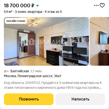
18 700 000
₽
54 м²
3-комн. квартира
4 этаж из 5
онлайн показ
Балтийская
7 мин.
Москва
,
Ленинградское шоссе
,
36к1
Код объекта: 2094703. Продаётся 3-комнатная квартира на 4
этаже пятиэтажного кирпичного дома 1959 года постройки.
Общая площадь квартиры 54 м. Площадь комнат: 10 м, 17,3 м и
8,8 м. Кухня 5,7 м. Совмещённый санузел. Застекленный
Позвонить
Написать
балкон. Ремонт