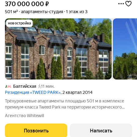
370 000 000
₽
501 м²
апартаменты-студия
1 этаж из 3
новостройка
Балтийская
11 мин.
Резиденция «TWEED PARK»
, 2 квартал 2014
Трёхуровневые апартаменты площадью 501 м в комплексе
премиум-класса Tweed Park на территории исторического
усадебного парка «Покровское-Стрешнево». Отдельно
Агентство Whitewill
стоящая вилла, выполнена предчистовая отделка white box.
Большое количество окон наполняют
Позвонить
Написать