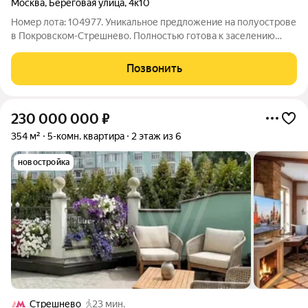
Москва
,
Береговая улица
,
4к10
Номер лота: 104977. Уникальное предложение на полуострове
в Покровском-Стрешнево. Полностью готова к заселению
продается со всей мебелью и премиальной техникой! О
квартире и планировке: расположена на 4 этаже 6-этажного
Позвонить
кирпичного дома
230 000 000
₽
354 м²
5-комн. квартира
2 этаж из 6
новостройка
Стрешнево
23 мин.