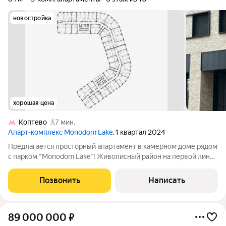
новостройка
хорошая цена
Коптево
7 мин.
Апарт-комплекс Monodom Lake
, 1 квартал 2024
Предлагается просторный апартамент в камерном доме рядом
с парком "Monodom Lake"! Живописный район на первой линии
Головинских прудов с развитой инфраструктурой. Потолки
3.1м. Подземный паркинг! 3 минуты на автомобиле до
Позвонить
Написать
Ленинградского шоссе. В 9
89 000 000
₽