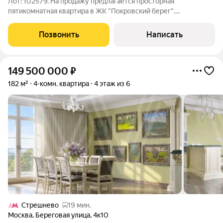
Лот: 102579. На продажу предлагается просторная
пятикомнатная квартира в ЖК "Покровский берег".
Эксклюзивная планировка, свой собственный выход в
лесопарк, есть возможность обустроить патио. Планировка:
Позвонить
Написать
кухня-столовая, гостиная, спальня со своим
149 500 000
₽
182 м²
4-комн. квартира
4 этаж из 6
Стрешнево
19 мин.
Москва
,
Береговая улица
,
4к10