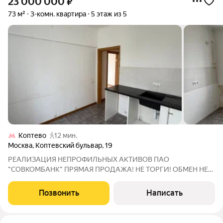
23 000 000
₽
73 м²
3-комн. квартира
5 этаж из 5
Коптево
12 мин.
Москва
,
Коптевский бульвар
,
19
РЕАЛИЗАЦИЯ НЕПРОФИЛЬНЫХ АКТИВОВ ПАО
"СОВКОМБАНК" ПРЯМАЯ ПРОДАЖА! НЕ ТОРГИ! ОБМЕН НЕ
ИНТЕРЕСУЕТ! Адрес: 125239, г. Москва, б-р. Коптевский, д. 19,
кв. 60. КН: 77:09:0003014:4564 Продажа 3-к. квартиры,
Позвонить
Написать
расположенной на 5 этаже 5-этажного жилого