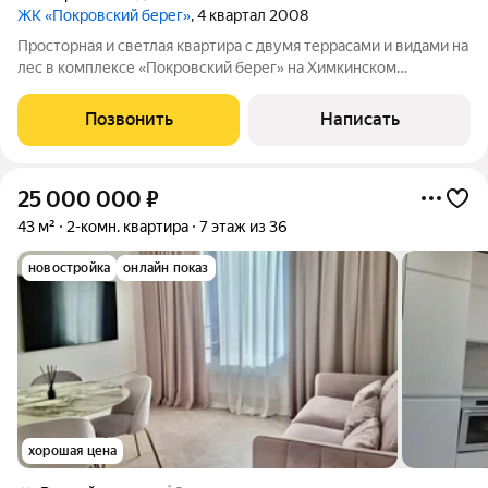
ЖК «Покровский берег»
, 4 квартал 2008
Просторная и светлая квартира с двумя террасами и видами на
лес в комплексе «Покровский берег» на Химкинском
водохранилище. Квартира с отделкой площадью 354 м
расположена на первом этаже. Планировка: кухня-гостиная с
Позвонить
Написать
выходом на большую террасу и
25 000 000
₽
43 м²
2-комн. квартира
7 этаж из 36
новостройка
онлайн показ
хорошая цена