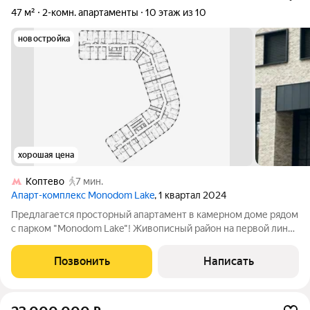
47 м²
2-комн. апартаменты
10 этаж из 10
новостройка
хорошая цена
Коптево
7 мин.
Апарт-комплекс Monodom Lake
, 1 квартал 2024
Предлагается просторный апартамент в камерном доме рядом
с парком "Monodom Lake"! Живописный район на первой линии
Головинских прудов с развитой инфраструктурой. Потолки
3.1м. Подземный паркинг! 3 минуты на автомобиле до
Позвонить
Написать
Ленинградского шоссе. В 9