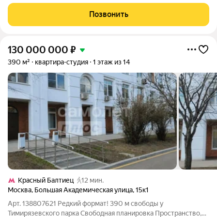
кухней-гостиной площадью 78 кв. м на 7-м этаже монолитного
дома в 6 минутах пешком от метро Водный стадион. Квартира
Позвонить
оборудована бытовой техникой.
130 000 000
₽
390 м²
квартира-студия
1 этаж из 14
Красный Балтиец
12 мин.
Москва
,
Большая Академическая улица
,
15к1
Арт. 138807621 Редкий формат! 390 м свободы у
Тимирязевского парка Свободная планировка Пространство,