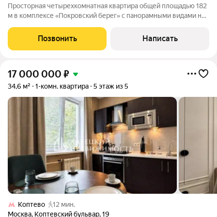
Просторная четырехкомнатная квартира общей площадью 182
м в комплексе «Покровский берег» c панорамными видами на
парк Покровское-Стрешнево. Квартира расположена на 4
этаже. Выполнена дизайнерская отделка в классическом
Позвонить
Написать
стиле. Высокие потолки,
17 000 000
₽
34,6 м²
1-комн. квартира
5 этаж из 5
Коптево
12 мин.
Москва
,
Коптевский бульвар
,
19