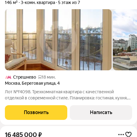
146 м²
3-комн. квартира
5 этаж из 7
Стрешнево
18 мин.
Москва
,
Береговая улица
,
4
Лот №f4098. Трехкомнатная квартира с качественной
отделкой в современной стиле. Планировка: гостиная, кухня,
две спальни, две ванные комнаты, два застекленных балкона,
гардеробная. Квартира теплая и светлая, большие окна,
Позвонить
Написать
панорамный вид на лес.
16 485 000
₽