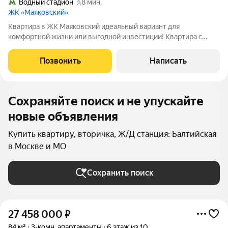
Водный стадион
8 мин.
ЖК «Маяковский»
Квартира в ЖК Маяковский идеальный вариант для
комфортной жизни или выгодной инвестиции! Квартира с
дизайнерским ремонтом всё продумано до мелочей.
Использованы качественные материалы. комфортная система
Позвонить
Написать
кондиционирования и освещения. Полностью
Сохраняйте поиск и не упускайте
новые объявления
Купить квартиру, вторичка, Ж/Д станция: Балтийская
в Москве и МО
Сохранить поиск
27 458 000
₽
84 м²
3-комн. апартаменты
6 этаж из 10