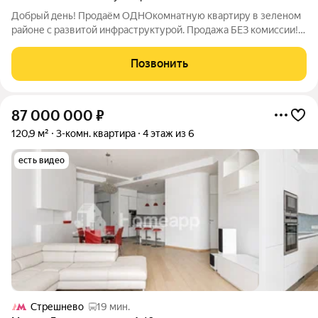
Добрый день! Продаём ОДНОкомнатную квартиру в зеленом
районе с развитой инфраструктурой. Продажа БЕЗ комиссии!
Описание и фото соответствуют действительности. ПРО
ДОКУМЕНТЫ: ДВА СОВЕРШЕННОЛЕТНИХ собственника, НЕ
Позвонить
ИСПОЛЬЗОВАЛСЯ мат. капитал, БЕЗ
87 000 000
₽
120,9 м²
3-комн. квартира
4 этаж из 6
есть видео
Стрешнево
19 мин.