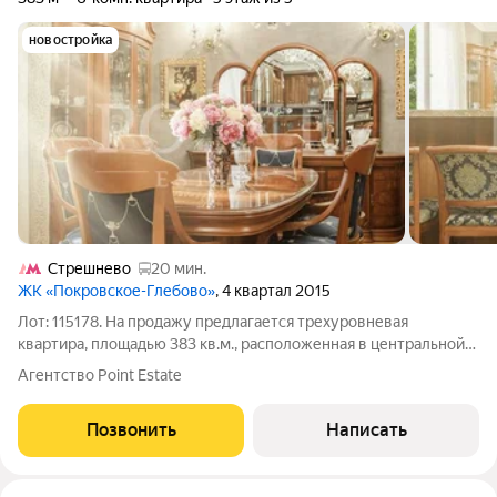
новостройка
Стрешнево
20 мин.
ЖК «Покровское-Глебово»
, 4 квартал 2015
Лот: 115178. На продажу предлагается трехуровневая
квартира, площадью 383 кв.м., расположенная в центральной
части элитного жилого комплекса "Покровское-Глебово".
Агентство Point Estate
Планировка: 1-й уровень: гостиная, кухня-столовая, четыре
спальни, три совмещенных
Позвонить
Написать