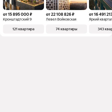
от 15 895 000 ₽
от 22 108 826 ₽
от 16 491 21
Кронштадтский 9
Левел Войковская
Яркий кварта
121 квартира
74 квартиры
343 ква