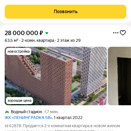
которое подстраивается под вас, а не вы под него. В продаже
уникальная квартира площадью 390 кв. м в экологически
Позвонить
благополучном районе Москвы
28 000 000
₽
63,5 м²
2-комн. квартира
2 этаж из 29
новостройка
хорошая цена
Водный стадион
7 мин.
ЖК «ЛЕНИНГРАDКА 58»
, 1 квартал 2022
Id 62878. Продается 2-х комнатная квартира в новом жилом