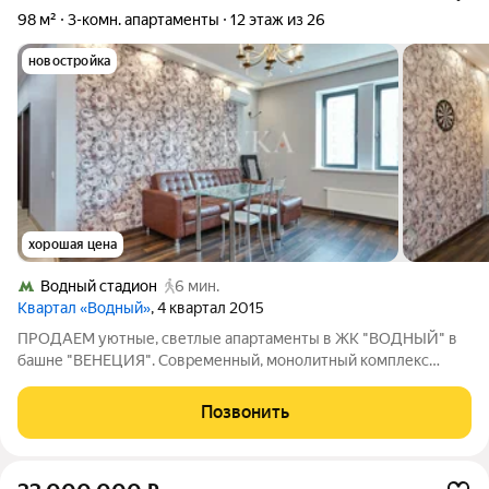
98 м²
3-комн. апартаменты
12 этаж из 26
новостройка
хорошая цена
Водный стадион
6 мин.
Квартал «Водный»
, 4 квартал 2015
ПРОДАЕМ уютные, светлые апартаменты в ЖК "ВОДНЫЙ" в
башне "ВЕНЕЦИЯ". Современный, монолитный комплекс
бизнес класса расположен в пяти минутах от станции метро
"Водный стадион". Функциональная планировка. В помещение
Позвонить
большая кухня- гостиная, 3