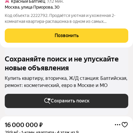
Красный Балтиец
12 мин.
Москва
,
улица Приорова
,
30
Код объекта: 2222792. Продаётся уютная и ухоженная 2-
комнатная квартира-распашонка в одном из самых
комфортных районов САО Москвы Квартира находится в доме,
где квартиры появляются в продаже крайне редко, что уже
Позвонить
говорит о качестве проживания и
Сохраняйте поиск и не упускайте
новые объявления
Купить квартиру, вторичка, Ж/Д станция: Балтийская,
ремонт: косметический, евро в Москве и МО
Сохранить поиск
16 000 000
₽
29,9 м²
1-комн. квартира
4 этаж из 9