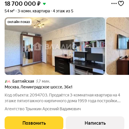
18 700 000
₽
54 м²
3-комн. квартира
4 этаж из 5
онлайн показ
Балтийская
7 мин.
Москва
,
Ленинградское шоссе
,
36к1
Код объекта: 2094703. Продаётся 3-комнатная квартира на 4
этаже пятиэтажного кирпичного дома 1959 года постройки.
Общая площадь квартиры 54 м. Площадь комнат: 10 м, 17,3 м и
Агентство Трынкин Арсений Вадимович
8,8 м. Кухня 5,7 м. Совмещённый санузел. Застекленный
балкон. Ремонт
Позвонить
Написать