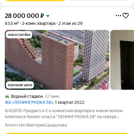
28 000 000
₽
63,5 м²
2-комн. квартира
2 этаж из 29
новостройка
хорошая цена
Водный стадион
7 мин.
ЖК «ЛЕНИНГРАDКА 58»
, 1 квартал 2022
Id 62878. Продается 2-х комнатная квартира в новом жилом
комплексе бизнес-класса "ЛЕНИНГРАDКА 58" на севере
Москвы. Подземный паркинг. Консьерж. Без отделки. Во дворе
Агентство Виктория Цыдыпова
дома на огороженной территории расположены детская и