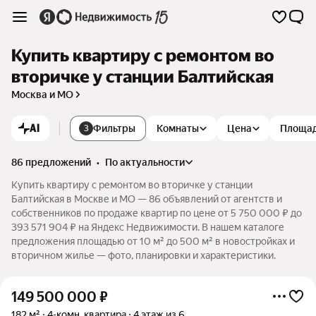
Купить квартиру с ремонтом во
вторичке у станции Балтийская
Москва и МО
AI
Фильтры
Комнаты
Цена
Площа
3
86 предложений
•
по актуальности
Купить квартиру с ремонтом во вторичке у станции
Балтийская в Москве и МО — 86 объявлений от агентств и
собственников по продаже квартир по цене от 5 750 000 ₽ до
393 571 904 ₽ на Яндекс Недвижимости. В нашем каталоге
предложения площадью от 10 м² до 500 м² в новостройках и
вторичном жилье — фото, планировки и характеристики.
149 500 000
₽
182 м²
4-комн. квартира
4 этаж из 6