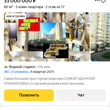
33 000 000
₽
80 м²
3-комн. квартира
2 этаж из 17
новостройка
Водный стадион
16 мин.
ЖК «Головино»
, 4 квартал 2011
Самая большая просторная квартира САМОЙ УДАЧНОЙ
ПЛАНИРОВКИ со свежим редким качественным
евроремонтом в современном жк ГОЛОВИНО с огороженной
охраняемой территорией и высотным паркингом.Большая
Позвонить
Чат
кухня-15кв.м. с панорамным эркером, изолированные