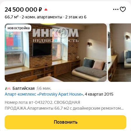
24 500 000
₽
66,7 м²
2-комн. апартаменты
2 этаж из 6
новостройка
Балтийская
6 мин.
Апарт-комплекс «Petrovsky Apart House»
, 4 квартал 2015
Номер лота: вт-0432702. СВОБОДНАЯ
ПРОДАЖА.Апартаменты 66,7 м2 с дизайнерским ремонтом
ЖК "Petrovsky Apart House" 5 мин до метро Продаются
стильные апартаменты в ЖК "Petrovsky Apart House" по адресу
Позвонить
Старопетровский проезд, 1с1. Удачное расположение на