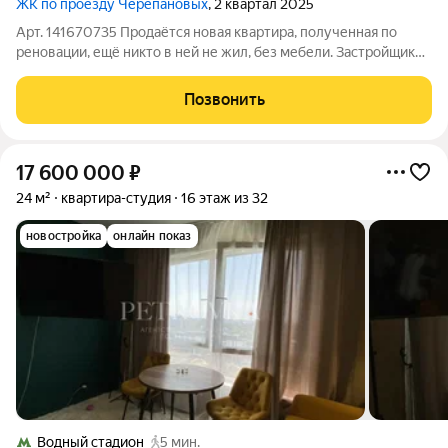
ЖК по проезду Черепановых
, 2 квартал 2025
Арт. 141670735 Продаётся новая квартира, полученная по
реновации, ещё никто в ней не жил, без мебели. Застройщик
премиум класса "Московские кварталы". Комнаты и балкон
выходят во двор с многочисленными современными детскими
Позвонить
площадками и зонами
17 600 000
₽
24 м²
квартира-студия
16 этаж из 32
новостройка
онлайн показ
Водный стадион
5 мин.