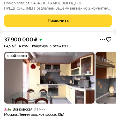
Номер лота: вт-0434590. САМОЕ ВЫГОДНОЕ
ПРЕДЛОЖЕНИЕ! Предлагаем Вашему вниманию 2-комнатную
квартиру в легендарном сталинском доме с великолепным
фасадом под реализацию Вашей дизайнерской фантазии
Позвонить
(монументальность эпохи и современный комфорт).
37 900 000
₽
84,5 м²
4-комн. квартира
5 этаж из 13
онлайн показ
Войковская
1 мин.
Москва
,
Ленинградское шоссе
,
13к1