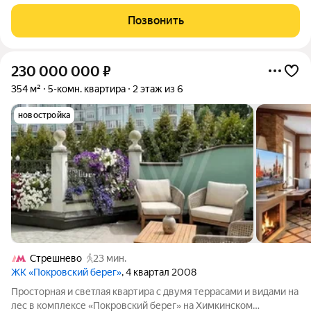
продается со всей мебелью и премиальной техникой! О
квартире и планировке: расположена на 4 этаже 6-этажного
Позвонить
кирпичного дома
230 000 000
₽
354 м²
5-комн. квартира
2 этаж из 6
новостройка
Стрешнево
23 мин.
ЖК «Покровский берег»
, 4 квартал 2008
Просторная и светлая квартира с двумя террасами и видами на
лес в комплексе «Покровский берег» на Химкинском