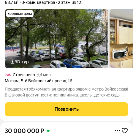
68,7 м²
3-комн. квартира
2 этаж из 12
хорошая цена
3D-тур
Стрешнево
4 мин.
Москва
,
5-й Войковский проезд
,
16
Продается трёхкомнатная квартира рядом с метро Войковская!
В шаговой доступности: поликлиника, школы, детские сады,
продуктовые магазины. 3 изолированные комнаты, второй
этаж, общая площадь комфортная для семьи. Дом панельный,
Позвонить
1971 года постройки,
30 000 000
₽