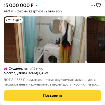
15 000 000
₽
44,3 м²
2-комн. квартира
2 этаж из 9
есть видео
Сходненская
15 мин.
Москва
,
улица Свободы
,
45с1
ЛОТ 214686 Продается отличная двухкомнатная квартира с
изолированными комнатами, в пешей доступности от метро.
Квартира с косметическим ремонтом, без балкона. Окна
выходят во двор. Сан-узел раздельный. Отлично развита
Позвонить
инфраструктура района: в