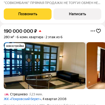
"СОВКОМБАНК" ПРЯМАЯ ПРОДАЖА! НЕ ТОРГИ! ОБМЕН НЕ
ИНТЕРЕСУЕТ! Адрес: 125239, г. Москва, б-р. Коптевский, д. 19,
кв. 60. КН: 77:09:0003014:4564 Продажа 3-к. квартиры,
Позвонить
Написать
расположенной на 5 этаже 5-этажного жилого
190 000 000
₽
280 м²
6-комн. квартира
2 этаж из 6
новостройка
Стрешнево
23 мин.
ЖК «Покровский берег»
, 4 квартал 2008