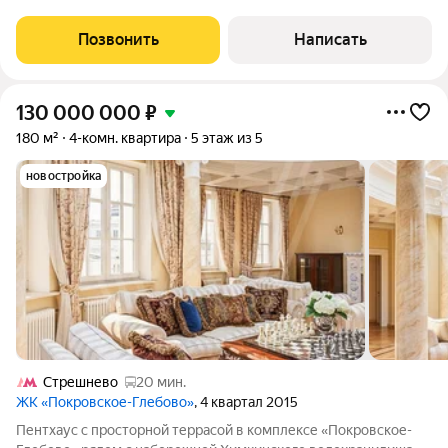
водохранилище. Квартира с отделкой площадью 354 м
расположена на первом этаже. Планировка: кухня-гостиная с
Позвонить
Написать
выходом на большую террасу и
130 000 000
₽
180 м²
4-комн. квартира
5 этаж из 5
новостройка
Стрешнево
20 мин.
ЖК «Покровское-Глебово»
, 4 квартал 2015
Пентхаус с просторной террасой в комплексе «Покровское-