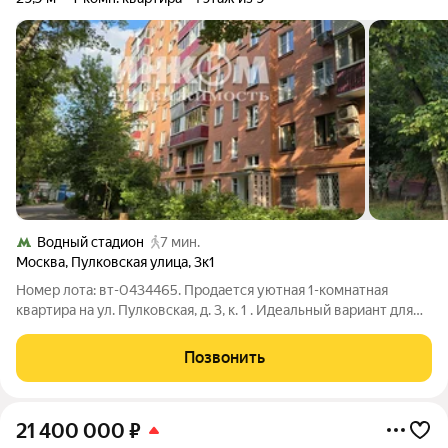
Водный стадион
7 мин.
Москва
,
Пулковская улица
,
3к1
Номер лота: вт-0434465. Продается уютная 1-комнатная
квартира на ул. Пулковская, д. 3, к. 1 . Идеальный вариант для
тех, кто ищет жилье в состоянии "заезжай и живи" без
необходимости дополнительных вложений! О квартире: o
Позвонить
Светлая и уютная комната с
21 400 000
₽