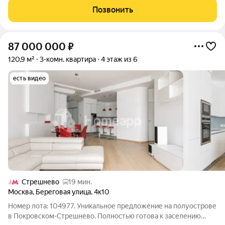
спортивная площадки. Дом
Позвонить
87 000 000
₽
120,9 м²
3-комн. квартира
4 этаж из 6
есть видео
Стрешнево
19 мин.
Москва
,
Береговая улица
,
4к10
Номер лота: 104977. Уникальное предложение на полуострове
в Покровском-Стрешнево. Полностью готова к заселению