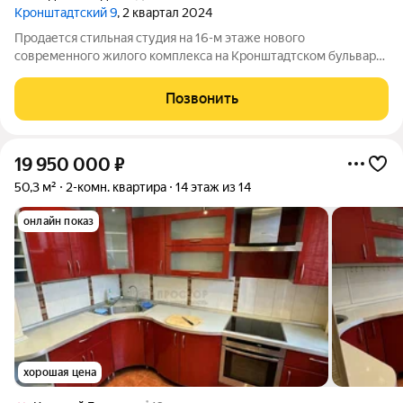
Кронштадтский 9
, 2 квартал 2024
Продается стильная студия на 16-м этаже нового
современного жилого комплекса на Кронштадтском бульваре,
9к6. Общая площадь квартиры 24 кв.м. Дом построен в 2024
году, всего 32 этажа. До метро "Водный стадион" всего 5
Позвонить
минут пешком. Квартира с
19 950 000
₽
50,3 м²
2-комн. квартира
14 этаж из 14
онлайн показ
хорошая цена