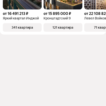
от 16 491 213 ₽
от 15 895 000 ₽
от 22 108 82
Яркий квартал Инджой
Кронштадтский 9
Левел Войков
341 квартира
121 квартира
71 ква