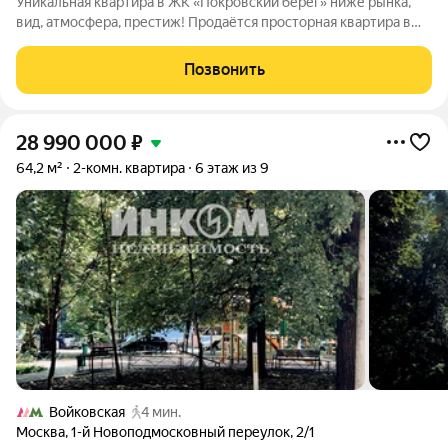
Уникальная квартира в ЖК «Покровский берег» ниже рынка,
вид, атмосфера, престиж! Продаётся просторная квартира в
одном из самых красивых и зелёных районов Москвы ЖК
«Покровский берег», Береговая улица, 4 к.1. Здесь идеальный
Позвонить
баланс: тишина,
28 990 000
₽
64,2 м²
2-комн. квартира
6 этаж из 9
Войковская
4 мин.
Москва
,
1-й Новоподмосковный переулок
,
2/1