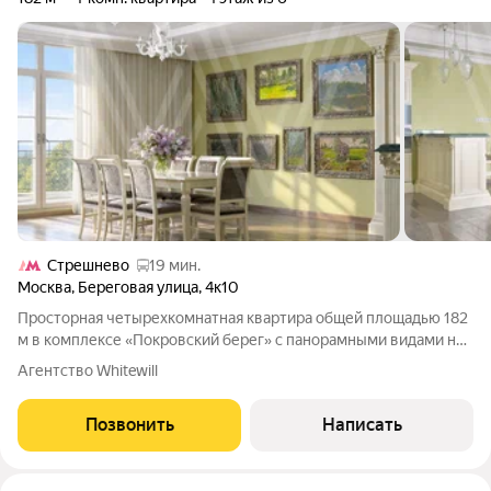
Стрешнево
19 мин.
Москва
,
Береговая улица
,
4к10
Просторная четырехкомнатная квартира общей площадью 182
м в комплексе «Покровский берег» c панорамными видами на
парк Покровское-Стрешнево. Квартира расположена на 4
Агентство Whitewill
этаже. Выполнена дизайнерская отделка в классическом
стиле. Высокие потолки,
Позвонить
Написать