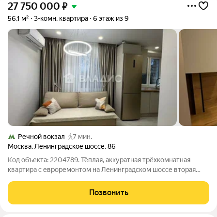
27 750 000
₽
56,1 м²
3-комн. квартира
6 этаж из 9
Речной вокзал
7 мин.
Москва
,
Ленинградское шоссе
,
86
Код объекта: 2204789. Тёплая, аккуратная трёхкомнатная
квартира с евроремонтом на Ленинградском шоссе вторая
линия от дороги в зеленом и тихом дворе. Рядом с
замечательным парком и 5 минутами от метро Речной вокзал.
Позвонить
Чувство пространства и уюта: все