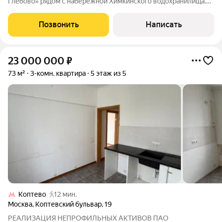
Глебово» рядом с набережной Химкинского водохранилища.
Планировкой предусмотрены гостиная, кухня, мастер-спальня
с собственной ванной и сауной, вторая спальня со своим
Позвонить
Написать
санузлом, кабинет,
23 000 000
₽
73 м²
3-комн. квартира
5 этаж из 5
Коптево
12 мин.
Москва
,
Коптевский бульвар
,
19
РЕАЛИЗАЦИЯ НЕПРОФИЛЬНЫХ АКТИВОВ ПАО