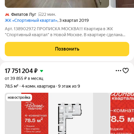
Филатов Луг
22 мин.
ЖК «Спортивный квартал»
, 3 квартал 2019
Арт. 138902972 ПРОПИСКА МОСКВА!!! Квартира в ЖК
"Спортивный квартал" в Новой Москве. В квартире сделана
шумоизоляция пола, стен. Теплый пол кухня, лоджия. Окна
выходят в тихий двор. С/У совмещен. Имеется гардеробная
Позвонить
комната. Дом оснащен пассажирским
17 751 204
₽
от 39 855 ₽ в месяц
78,5 м²
4-комн. квартира
9 этаж из 9
новостройка