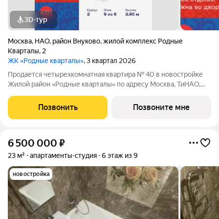
3D-тур
Москва
,
НАО
,
район Внуково
,
жилой комплекс Родные
Кварталы
,
2
ЖК «Родные кварталы»
, 3 квартал 2026
Продается четырехкомнатная квартира № 40 в новостройке
Жилой район «Родные кварталы» по адресу Москва, ТиНАО,
Новомосковский АО, Марушкинское С/П, жилой комплекс
Родные Кварталы, 2, район Внуково, Новомосковский
Позвонить
Позвоните мне
административный округ, Москва. Общая
6 500 000
₽
23 м²
апартаменты-студия
6 этаж из 9
новостройка