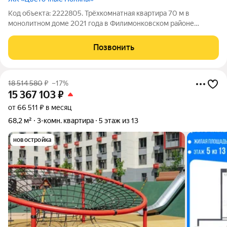
Код объекта: 2222805. Трёхкомнатная квартира 70 м в
монолитном доме 2021 года в Филимонковском районе
,Москва! Почему стоит выбрать именно это предложение: -
высота потолков 2,8 м и удобная планировка дают ощущение
Позвонить
простора и свободы при любой
18 514 580
₽
–17%
15 367 103
₽
от 66 511 ₽ в месяц
68,2 м²
3-комн. квартира
5 этаж из 13
новостройка