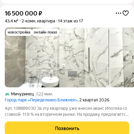
16 500 000
₽
43,4 м²
2-комн. квартира
14 этаж из 17
новостройка
онлайн показ
Мичуринец
22 мин.
Город-парк «Переделкино Ближнее»
, 2 квартал 2026
Арт. 138889030 За эту квартиру уже внесен аванс Ипотека со
ставкой- 11.9 % на вторичном рынке. На пpoдaжу пpедлагается
комфортабельная квартира евродвушка, в эколoгичеcки
чистом и блaгoпpиятном райoнe ЖК Переделкино ближнее. Из
Позвонить
подъезда дома - выход