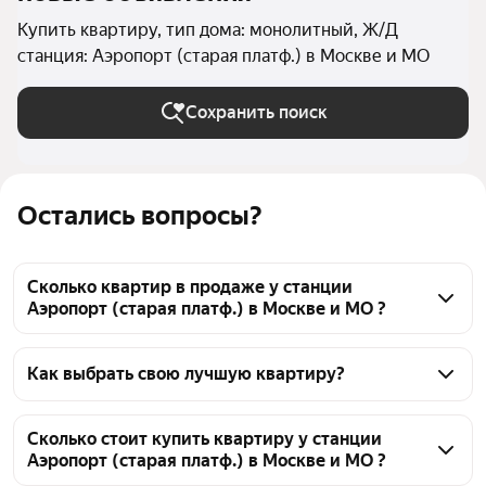
Купить квартиру, тип дома: монолитный, Ж/Д
станция: Аэропорт (старая платф.) в Москве и МО
Сохранить поиск
Остались вопросы?
Сколько квартир в продаже у станции
Аэропорт (старая платф.) в Москве и МО ?
На Яндекс Недвижимости в продаже у станции 
Аэропорт (старая платф.) в Москве и МО 734 
Как выбрать свою лучшую квартиру?
квартиры, из них 6 объявлений от собственников, 
Чтобы купить квартиру в монолитном доме у 
51 объявление от агентств, 677 объявлений от 
станции Аэропорт (старая платф.), воспользуйтесь 
Сколько стоит купить квартиру у станции
застройщиков
Аэропорт (старая платф.) в Москве и МО ?
тепловой картой для оценки инфраструктуры и 