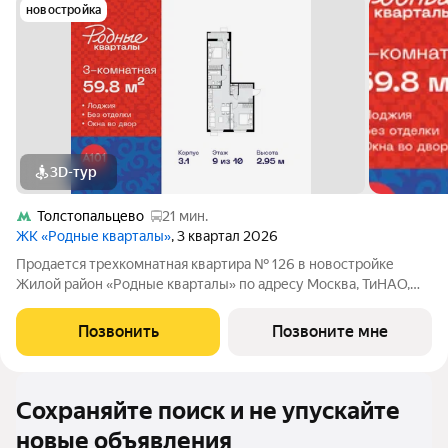
новостройка
3D-тур
Толстопальцево
21 мин.
ЖК «Родные кварталы»
, 3 квартал 2026
Продается трехкомнатная квартира № 126 в новостройке
Жилой район «Родные кварталы» по адресу Москва, ТиНАО,
Новомосковский АО, Марушкинское С/П, жилой комплекс
Родные Кварталы, 3.1, район Внуково, Новомосковский
Позвонить
Позвоните мне
административный округ, Москва. Общая
Сохраняйте поиск и не упускайте
новые объявления