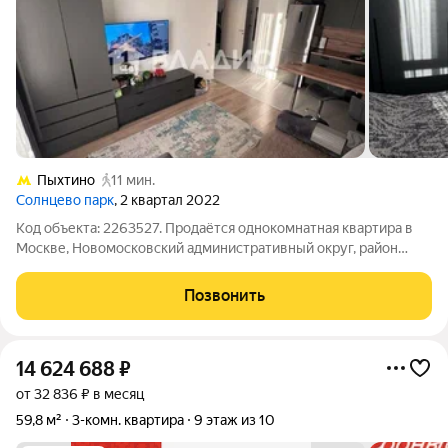
Пыхтино
11 мин.
Солнцево парк
, 2 квартал 2022
Код объекта: 2263527. Продаётся однокомнатная квартира в
Москве, Новомосковский административный округ, район
Внуково, улица Лётчика Грицевца, 14А. Квартира расположена
на 14 этаже 15-этажного монолитного дома 2022 года
Позвонить
постройки. Общая площадь
14 624 688
₽
от 32 836 ₽ в месяц
59,8 м²
3-комн. квартира
9 этаж из 10