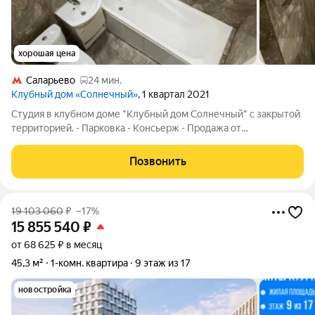
хорошая цена
Саларьево
24 мин.
Клубный дом «Солнечный»
, 1 квартал 2021
Студия в клубном доме "Клубный дом Солнечный" с закрытой
территорией. - Парковка - Консьерж - Продажа от
собственника без посредников! Есть остаток по ипотеке в "Т"
(решаемо, аккредитив, деньги только после снятия
Позвонить
обременений).Подходит под ипотеку.
19 103 060
₽
–17%
15 855 540
₽
от 68 625 ₽ в месяц
45,3 м²
1-комн. квартира
9 этаж из 17
новостройка