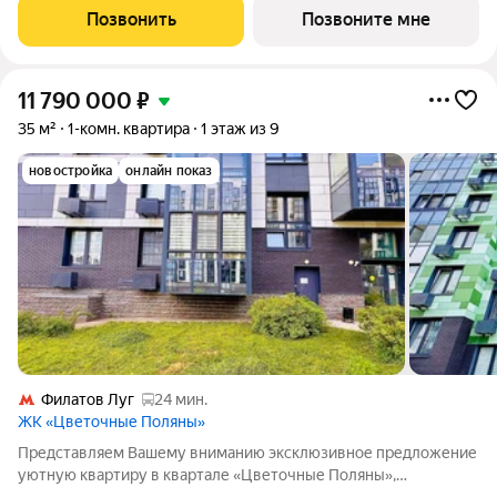
1015 минут на автомобиле до станций метро «Аэропорт
Позвонить
Позвоните мне
Внуково» и «Филатов луг». 18
11 790 000
₽
35 м²
1-комн. квартира
1 этаж из 9
новостройка
онлайн показ
Филатов Луг
24 мин.
ЖК «Цветочные Поляны»
Представляем Вашему вниманию эксклюзивное предложение
уютную квартиру в квартале «Цветочные Поляны»,