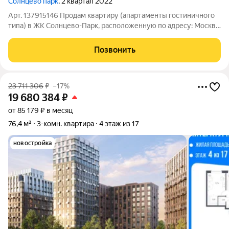
Солнцево парк
, 2 квартал 2022
Арт. 137915146 Продам квартиру (апартаменты гостиничного
типа) в ЖК Солнцево-Парк, расположенную по адресу: Москва,
ул. Летчика Грицевца 14а. Планировка 2Е: отдельная спальня и
кухня-гостиная, гардеробная комната, ванна совмещена с СУЗ.
Позвонить
Квартира
23 711 306
₽
–17%
19 680 384
₽
от 85 179 ₽ в месяц
76,4 м²
3-комн. квартира
4 этаж из 17
новостройка