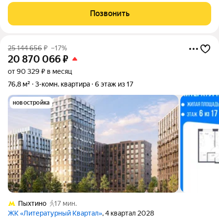
расположенном в Новой Москве всего в 10 минутах от м.
Филатов Луг. Это идеальный выбор для тех, кто ценит
Позвонить
безопасность, тишину и безупречный комфорт
25 144 656
₽
–17%
20 870 066
₽
от 90 329 ₽ в месяц
76,8 м²
3-комн. квартира
6 этаж из 17
новостройка
Пыхтино
17 мин.
ЖК «Литературный Квартал»
, 4 квартал 2028