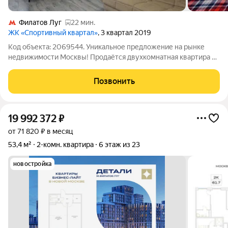
Филатов Луг
22 мин.
ЖК «Спортивный квартал»
, 3 квартал 2019
Код объекта: 2069544. Уникальное предложение на рынке
недвижимости Москвы! Продаётся двухкомнатная квартира в
современном жилом комплексе на улице Харлампиева, 48к1 в
Филимонковском районе. Квартира расположена на третьем
Позвонить
этаже 12-этажного
19 992 372
₽
от 71 820 ₽ в месяц
53,4 м²
2-комн. квартира
6 этаж из 23
новостройка