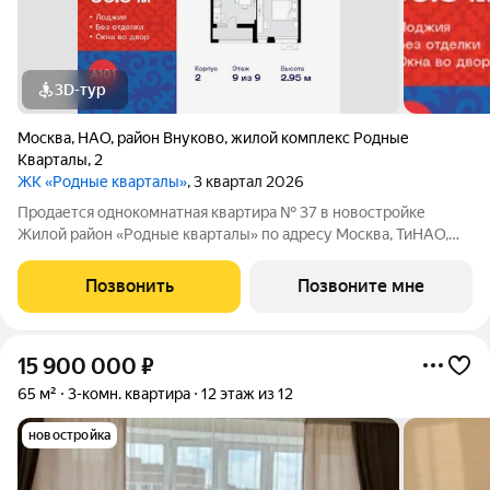
3D-тур
Москва
,
НАО
,
район Внуково
,
жилой комплекс Родные
Кварталы
,
2
ЖК «Родные кварталы»
, 3 квартал 2026
Продается однокомнатная квартира № 37 в новостройке
Жилой район «Родные кварталы» по адресу Москва, ТиНАО,
Новомосковский АО, Марушкинское С/П, жилой комплекс
Родные Кварталы, 2, район Внуково, Новомосковский
Позвонить
Позвоните мне
административный округ, Москва. Общая
15 900 000
₽
65 м²
3-комн. квартира
12 этаж из 12
новостройка