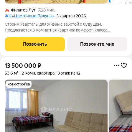
Филатов Луг
28 мин.
ЖК «Цветочные Поляны»
, 3 квартал 2026
Строим кварталы для жизни с заботой о будущем.
Предлагается 3-комнатная квартира комфорт-класса
площадью 68.21 кв.м в Цветочные Поляны, корпус 11КВ на 5-м
этаже, в жилом комплексе "Цветочные Поляны".Застройщик
Позвонить
Позвоните мне
сдает квартиры с отделкой в нескольких
13 500 000
₽
53,6 м²
2-комн. квартира
3 этаж из 12
новостройка