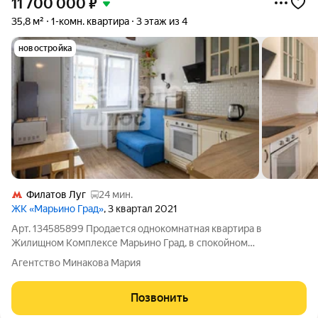
11 700 000
₽
35,8 м²
1-комн. квартира
3 этаж из 4
новостройка
Филатов Луг
24 мин.
ЖК «Марьино Град»
, 3 квартал 2021
Арт. 134585899 Продается однокомнатная квартира в
Жилищном Комплексе Марьино Град, в спокойном
комфортном районе Новой Москвы. Квартира расположена на
Агентство Минакова Мария
3 этаже 4-этажного монолитно-кирпичного дома 2021 года
постройки. Общая площадь квартиры 35.8 кв.
Позвонить