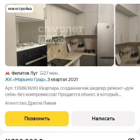
новостройка
Филатов Луг
27 мин.
ЖК «Марьино Град»
, 3 квартал 2021
Арт. 139863690 Квартира, созданная как шедевр: ремонт «для
себя» без компромиссов! Продается объект, в который
вложили не просто бюджет, а инженерную экспертизу и
Агентство Дрегля Ливия
безупречный вкус. Если вы искали квартиру, где каждая
деталь продумана на годы вперед,
Позвонить
Написать