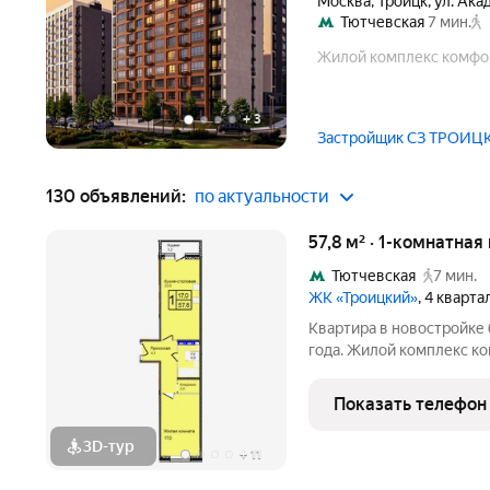
Москва
,
Троицк
,
ул. Ака
Тютчевская
7 мин.
Жилой комплекс комфор
+
3
Застройщик СЗ ТРОИ
130 объявлений:
по актуальности
57,8 м² · 1-комнатная
Тютчевская
7 мин.
ЖК «Троицкий»
, 4 кварт
Квартира в новостройке 
года. Жилой комплекс ко
Калужскому шоссе. Район наукоград Троицк, вся инфраструк
уже работает: поликлини
Показать телефон
гипермаркет,
3D-тур
+
11