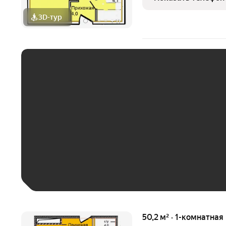
гипермаркет,
3D-тур
+
11
ЕЖЕМЕСЯЧНЫЙ ПЛАТЁ
До 30 тыс. ₽
До 50 тыс. ₽
До 70 тыс. ₽
Больше 100 тыс. ₽
50,2 м² · 1-комнатная