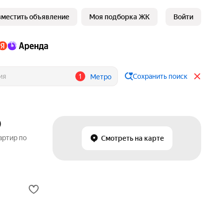
зместить объявление
Моя подборка ЖК
Войти
1
Сохранить поиск
Метро
О
артир по
Смотреть на карте