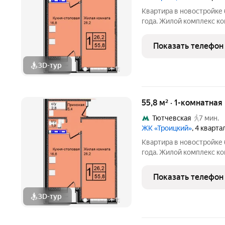
Квартира в новостройке 
года. Жилой комплекс ко
Калужскому шоссе. Район наукоград Троицк, вся инфраструк
уже работает: поликлини
Показать телефон
гипермаркет,
3D-тур
+
11
55,8 м² · 1-комнатная
Тютчевская
7 мин.
ЖК «Троицкий»
, 4 кварт
Квартира в новостройке 
года. Жилой комплекс ко
Калужскому шоссе. Район наукоград Троицк, вся инфраструк
уже работает: поликлини
Показать телефон
гипермаркет,
3D-тур
+
11