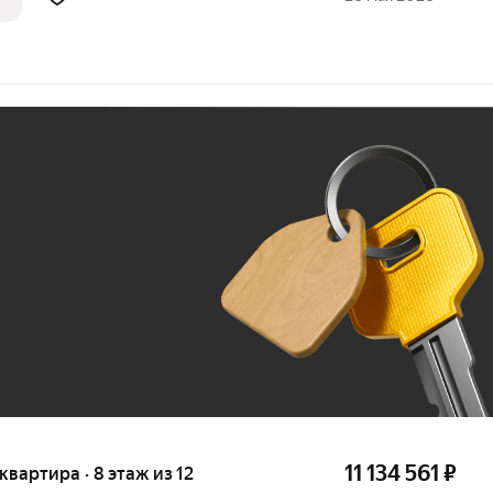
Ж
До 100 тыс. ₽
11 134 561
₽
 квартира · 8 этаж из 12