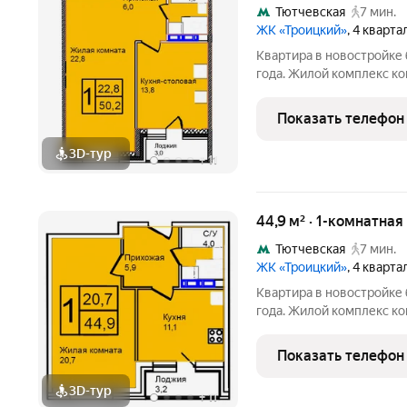
Тютчевская
7 мин.
ЖК «Троицкий»
, 4 кварт
Квартира в новостройке 
года. Жилой комплекс ко
Калужскому шоссе. Район наукоград Троицк, вся инфраструк
уже работает: поликлини
Показать телефон
гипермаркет,
3D-тур
+
11
44,9 м² · 1-комнатная
Тютчевская
7 мин.
ЖК «Троицкий»
, 4 кварт
Квартира в новостройке 
года. Жилой комплекс ко
Калужскому шоссе. Район наукоград Троицк, вся инфраструк
уже работает: поликлини
Показать телефон
гипермаркет,
3D-тур
+
11