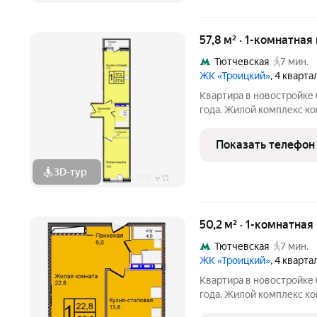
57,8 м² · 1-комнатная
Тютчевская
7 мин.
ЖК «Троицкий»
, 4 кварт
Квартира в новостройке 
года. Жилой комплекс ко
Калужскому шоссе. Район наукоград Троицк, вся инфраструк
уже работает: поликлини
Показать телефон
гипермаркет,
3D-тур
+
11
50,2 м² · 1-комнатная
Тютчевская
7 мин.
ЖК «Троицкий»
, 4 кварт
Квартира в новостройке 
года. Жилой комплекс ко
Калужскому шоссе. Район наукоград Троицк, вся инфраструк