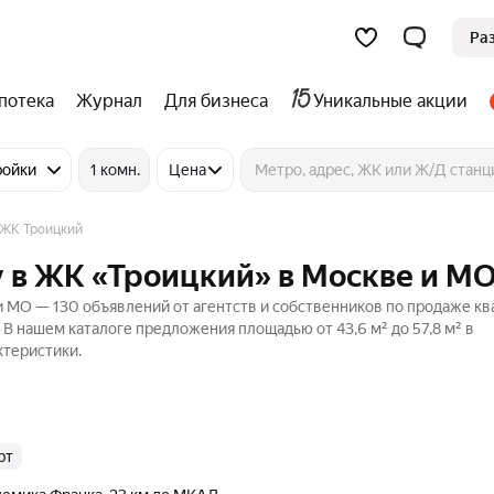
Ра
потека
Журнал
Для бизнеса
Уникальные акции
ройки
1 комн.
Цена
ЖК Троицкий
 в ЖК «Троицкий» в Москве и М
 МО — 130 объявлений от агентств и собственников по продаже кв
. В нашем каталоге предложения площадью от 43,6 м² до 57,8 м² в
ктеристики.
рт