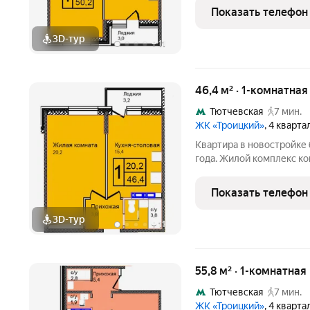
уже работает: поликлини
Показать телефон
гипермаркет,
3D-тур
+
11
46,4 м² · 1-комнатная
Тютчевская
7 мин.
ЖК «Троицкий»
, 4 кварт
Квартира в новостройке 
года. Жилой комплекс ко
Калужскому шоссе. Район наукоград Троицк, вся инфраструк
уже работает: поликлини
Показать телефон
гипермаркет,
3D-тур
+
11
55,8 м² · 1-комнатная
Тютчевская
7 мин.
ЖК «Троицкий»
, 4 кварт