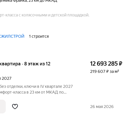
демика Франка
,
23 км до МКАД
т-класса с колясочными и детской площадкой.
ЦКЖИЛСТРОЙ
1 строится
12 693 285
₽
 квартира · 8 этаж из 12
219 607 ₽ за м²
ал 2027
без отделки, ключи в IV квартале 2027
мфорт-класса в 23 км от МКАД по
тура
ки, больница, школы, детские сады,
26 мая 2026