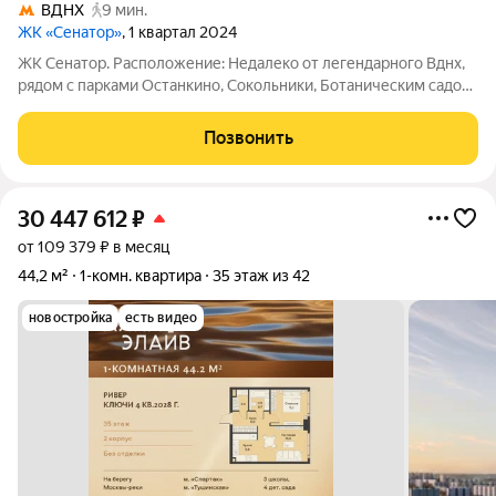
ВДНХ
9 мин.
ЖК «Сенатор»
, 1 квартал 2024
ЖК Сенатор. Расположение: Недалеко от легендарного Вднх,
рядом с парками Останкино, Сокольники, Ботаническим садом.
Транспортная доступность: до метро Алексеевская 700 м, до
метро Вднх 850 м, до центра 10 минут на автомобиле.
Позвонить
Удобный прямой выезд на
30 447 612
₽
от 109 379 ₽ в месяц
44,2 м²
1-комн. квартира
35 этаж из 42
новостройка
есть видео