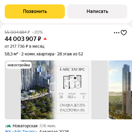
проведены реставрационно-восстановительные работы.
Сохранены оригинальные паркет, окна, двери, лепнина, плитка.
Позвонить
Написать
В ближайшее время завершится
55 004 884
₽
–20%
44 003 907
₽
от 217 736 ₽ в месяц
58,3 м²
2-комн. квартира
28 этаж из 52
новостройка
Новаторская
16 мин.
ЖК «Айс Тауэрс»
, 4 квартал 2028