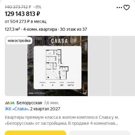
140 373 712
₽
–8%
129 143 813
₽
от 504 273 ₽ в месяц
127,3 м²
4-комн. квартира
30 этаж из 37
новостройка
Белорусская
6 мин.
ЖК «Слава»
, 2 квартал 2027
Квартиры премиум-класса в жилом комплексе Слава у м.
«Белорусская» от застройщика. В продаже 4-комнатная
квартира площадью 127.30 м на 30-м этаже 34 этажного дома.