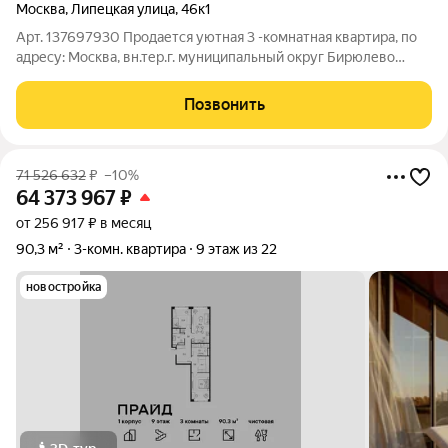
Москва
,
Липецкая улица
,
46к1
Арт. 137697930 Продается уютная 3 -комнатная квартира, по
адресу: Москва, вн.тер.г. муниципальный округ Бирюлево
Восточное, улица Липецкая, дом 46, корпус 1. Общая площадь
74.7 квм. Комнаты ( 19.1+15.0+11.2) Ключевые преимущества:
Позвонить
Косметический
71 526 632
₽
–10%
64 373 967
₽
от 256 917 ₽ в месяц
90,3 м²
3-комн. квартира
9 этаж из 22
новостройка