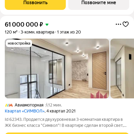
Новый современный жилой комплекс премиум-класса Слава
Позвонить
Позвоните мне
расположен в той части центра,
61 000 000
₽
120 м²
3-комн. квартира
1 этаж из 20
новостройка
Авиамоторная
12 мин.
Квартал «СИМВОЛ»
, 4 квартал 2021
Id 62343. Продается двухуровневая 3-комнатная квартира в
ЖК бизнес класса "Символ"! В квартире сделан второй свет,
так же второй уровень будет делаться в комнатах. Материалы