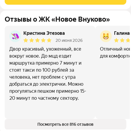
жителей, на первом этаже
Отзывы о ЖК «Новое Внуково»
Кристина Этезова
Галина
20 июня 2026
Двор красивый, ухоженный, все
Отличный нов
вокруг новое. До мцд ездит
для комфортн
маршрутка примерно 7 минут и
стоят такси по 100 рублей за
человека, нет проблем с утра
добраться до электрички. Можно
прогуляться пешком примерно 15-
20 минут по частному сектору.
Посмотреть все 816 отзывов