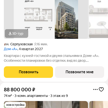
3D-тур
Серпуховская
16 мин.
Дом «А»
, 4 квартал 2027
Квартира с кухней-гостиной и двумя спальнями в Доме «А».
Особенности планировки: без отделки, вид во двор,
гардеробная, мастер-спальня, окна на две стороны,
постирочная, разнесённые спальни. Срок сдачи IV кв. 2027
Позвонить
Позвоните мне
Дом А - проект от застройщика
88 800 000
₽
74 м²
3-комн. апартаменты
3 этаж из 9
новостройка