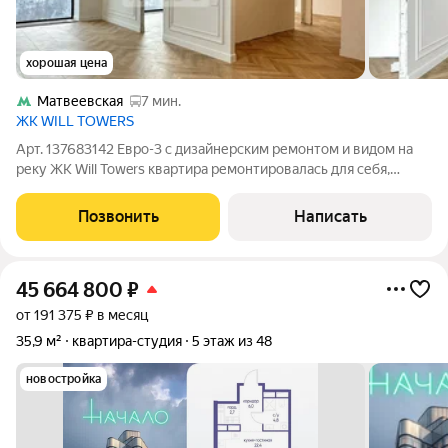
хорошая цена
Матвеевская
7 мин.
ЖК WILL TOWERS
Арт. 137683142 Евро-3 с дизайнерским ремонтом и видом на
реку ЖК Will Towers квартира ремонтировалась для себя,
имеется полный пакет дизайн проекта! продается в связи с
покупкой большей площади! Межкомнатные двери и
Позвонить
Написать
светильники возможно подобрать
45 664 800
₽
от 191 375 ₽ в месяц
35,9 м²
квартира-студия
5 этаж из 48
новостройка