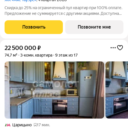
Скидка до 25% на ограниченный пул квартир при 100% оплате.
Предложение не суммируется с другими акциями. Доступна
беспроцентная рассрочка от застройщика. Просторная 2-
комнатная квартира 58.3 м на 28 этаже в премиальном ЖК
Позвонить
Позвоните мне
«Айс Тауэрс» (ЗАО Москвы,
22 500 000
₽
74,7 м²
3-комн. квартира
9 этаж из 17
Царицыно
17 мин.