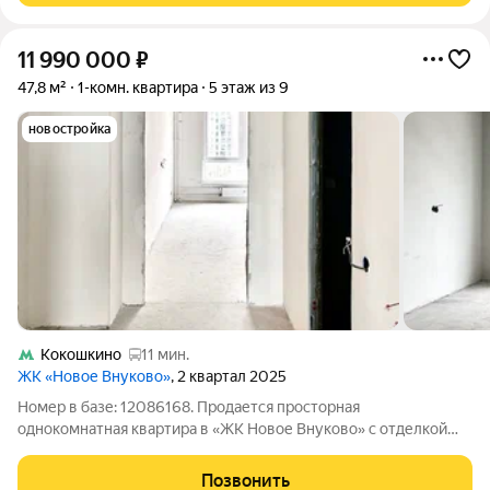
11 990 000
₽
47,8 м²
1-комн. квартира
5 этаж из 9
новостройка
Кокошкино
11 мин.
ЖК «Новое Внуково»
, 2 квартал 2025
Номер в базе: 12086168. Продается просторная
однокомнатная квартира в «ЖК Новое Внуково» с отделкой
white box и удобной планировкой. Окна на две стороны (во
двор и на улицу). Подъезд со сквозным проходом во двор для
Позвонить