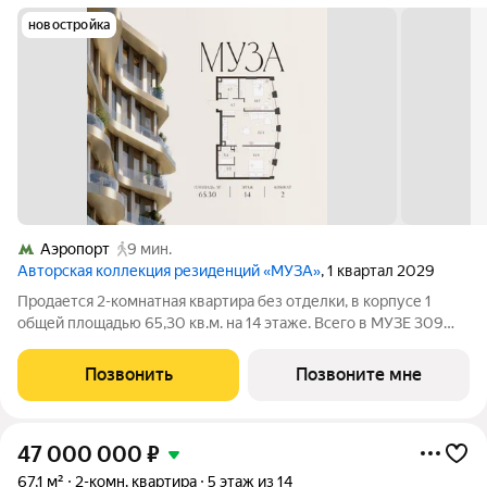
новостройка
Аэропорт
9 мин.
Авторская коллекция резиденций «МУЗА»
, 1 квартал 2029
Продается 2-комнатная квартира без отделки, в корпусе 1
общей площадью 65,30 кв.м. на 14 этаже. Всего в МУЗЕ 309
лотов площадью от 37 до 250 м, большинство с балконами и
террасами. Высота потолков от 3,5 до 4,65 м. Эксклюзивные
Позвонить
Позвоните мне
форматы: Пентхаусы
47 000 000
₽
67,1 м²
2-комн. квартира
5 этаж из 14