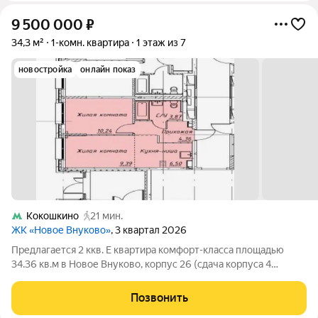
9 500 000
₽
34,3 м²
1-комн. квартира
1 этаж из 7
новостройка
онлайн показ
Кокошкино
21 мин.
ЖК «Новое Внуково»
, 3 квартал 2026
Предлагается 2 ккв. Е квартира комфорт-класса площадью
34.36 кв.м в Новое Внуково, корпус 26 (сдача корпуса 4
кв.2026 г.) на 1-ом этаже 7-9 этажного дома, в жилом
комплексе "Новое Внуково". "Новое Внуково" это жилой
Позвонить
комплекс в Новой Москве, у