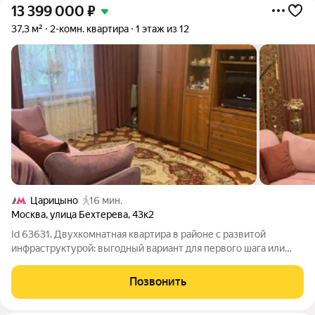
13 399 000
₽
37,3 м²
2-комн. квартира
1 этаж из 12
Царицыно
16 мин.
Москва
,
улица Бехтерева
,
43к2
Id 63631. Двухкомнатная квартира в районе с развитой
инфраструктурой: выгодный вариант для первого шага или
инвестиции. Тихо, уютно, спокойной - главное что вам нужно. В
этой квартире годами царило тепло и уют. Расположение одно
Позвонить
из ключевых