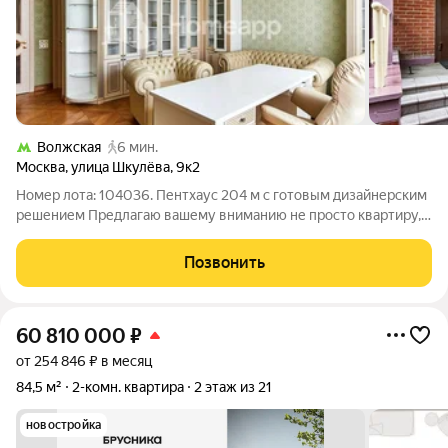
Волжская
6 мин.
Москва
,
улица Шкулёва
,
9к2
Номер лота: 104036. Пентхаус 204 м с готовым дизайнерским
решением Предлагаю вашему вниманию не просто квартиру, а
приватный двухуровневый пентхаус, где статус и комфорт
подчеркнуты каждой деталью. Это готовое решение для тех,
Позвонить
кто не приемлет
60 810 000
₽
от 254 846 ₽ в месяц
84,5 м²
2-комн. квартира
2 этаж из 21
новостройка