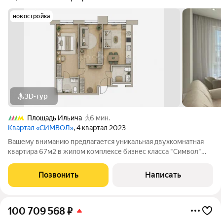
новостройка
3D-тур
Площадь Ильича
6 мин.
Квартал «СИМВОЛ»
, 4 квартал 2023
Вашему вниманию предлагается уникальная двухкомнатная
квартира 67м2 в жилом комплексе бизнес класса "Символ"
Функциональная планировка с высокими потолками включает
в себя: Кухню-гостиную с посудомоечной машиной и премиум
Позвонить
Написать
бытовой техникой;
100 709 568
₽