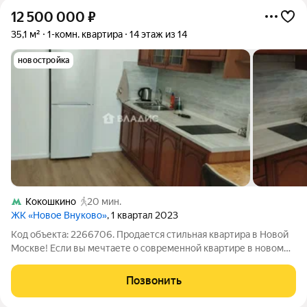
12 500 000
₽
35,1 м²
1-комн. квартира
14 этаж из 14
новостройка
Кокошкино
20 мин.
ЖК «Новое Внуково»
, 1 квартал 2023
Код объекта: 2266706. Продается стильная квартира в Новой
Москве! Если вы мечтаете о современной квартире в новом
доме, где можно сразу заехать и жить без дополнительных
вложений, это предложение для вас! Светлая и уютная
Позвонить
квартира расположена на