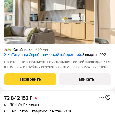
Китай-город
10 мин.
ЖК «Титул» на Серебрянической набережной
, 3 квартал 2021
Просторные апартаменты с 2 спальнями общей площадью 74 м
в комплексе клубных особняков «Титул на Серебрянической».
Угловые апартаменты с готовой отделкой расположены на 3
этаже в корпусе 1.1. Высота потолков 3,2 метра. Планировка:
Позвонить
Написать
кухня-гостиная,
72 842 152
₽
от 261 675 ₽ в месяц
65,3 м²
2-комн. квартира
14 этаж из 20