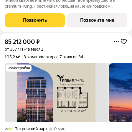
Жилой квартал Prime Park воплощает все преимущества
premium-living. Престижная локация на Ленинградском
проспекте, 37: - 5 мин. от Тверской улицы, Патриарших прудов
и Белой площади, - 20 мин. до аэропорта «Шереметьево» или
Позвонить
Позвоните мне
«Москва-Сити», - 4 парка
85 212 000
₽
от 357 111 ₽ в месяц
105,2 м²
3-комн. квартира
7 этаж из 34
новостройка
Петровский парк
10 мин.