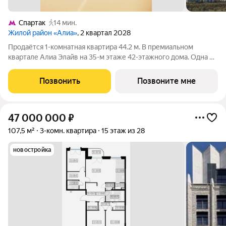
Спартак
14 мин.
Жилой район «Алиа»
, 2 квартал 2028
Продаётся 1-комнатная квартира 44.2 м. В премиальном
квартале Алиа Элайв на 35-м этаже 42-этажного дома. Одна из
самых ярких и впечатляющих частей жилого района Алиа
премиальный квартал Алиа Элайв. Это две башни LIGHTHOUSE
Позвонить
Позвоните мне
от бюро APEX на первой
47 000 000
₽
107,5 м²
3-комн. квартира
15 этаж из 28
новостройка