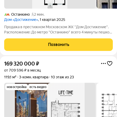
Останкино
2 мин.
Дом «Достижение»
, 1 квартал 2025
Продажа в престижном Московском ЖК "Дом Достижение".
Расположение: До метро "Останкино" всего 4 минуты пешком,
что делает передвижение по городу максимально удобным. В
пешей доступности находятся школы и детские сады. Рядом
Позвонить
также расположены
169 320 000
₽
от 709 596 ₽ в месяц
119,1 м²
3-комн. квартира
10 этаж из 23
новостройка
есть видео