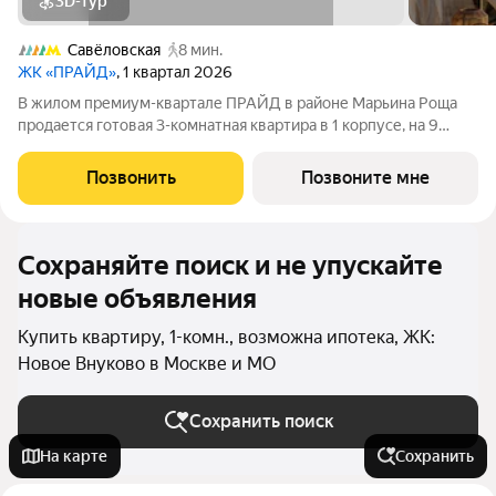
3D-тур
Савёловская
8 мин.
ЖК «ПРАЙД»
, 1 квартал 2026
В жилом премиум-квартале ПРАЙД в районе Марьина Роща
продается готовая 3-комнатная квартира в 1 корпусе, на 9
этаже, в секции 7 площадью 90.3 м напрямую от застройщика
PIONEER. Ключи в 2026 году. Площадь комнат: кухня-
Позвонить
Позвоните мне
гостинная 22,6 м спальни
Сохраняйте поиск и не упускайте
новые объявления
Купить квартиру, 1-комн., возможна ипотека, ЖК:
Новое Внуково в Москве и МО
Сохранить поиск
На карте
Сохранить