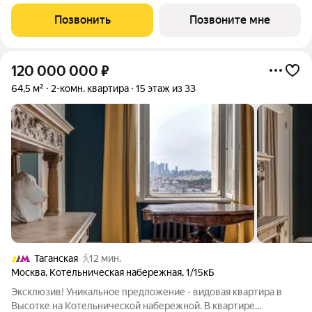
панорамными видами на Садовое кольцо, Новослободскую ул.
и во двор. Продуманная планировка с мастер-спальней и
Позвонить
Позвоните мне
гардеробной с окном. ЭНИГМИЯ
120 000 000
₽
64,5 м²
2-комн. квартира
15 этаж из 33
Таганская
12 мин.
Москва
,
Котельническая набережная
,
1/15кБ
Эксклюзив! Уникальное предложение - видовая квартира в
Высотке на Котельнической набережной. В квартире