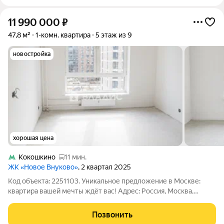
11 990 000
₽
47,8 м²
1-комн. квартира
5 этаж из 9
новостройка
хорошая цена
Кокошкино
11 мин.
ЖК «Новое Внуково»
, 2 квартал 2025
Код объекта: 2251103. Уникальное предложение в Москве:
квартира вашей мечты ждёт вас! Адрес: Россия, Москва,
Новомосковский административный округ, район Внуково,
Аэростатная улица, 15к9. Прописка Москва Общая информация:
Позвонить
- Год постройки: 2025. -