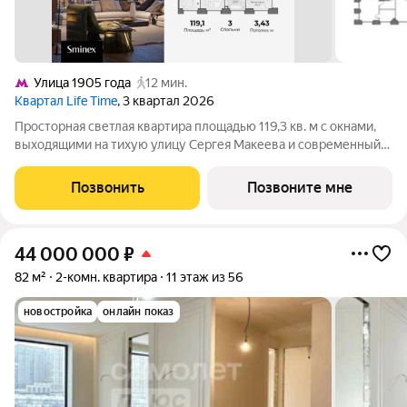
Улица 1905 года
12 мин.
Квартал Life Time
, 3 квартал 2026
Просторная светлая квартира площадью 119,3 кв. м с окнами,
выходящими на тихую улицу Сергея Макеева и современный
бизнес-центр Marr Plaza. Большое панорамное окно в с/у с
возможностью открывания настежь улучшает видовые
Позвонить
Позвоните мне
характеристики. Продуманная
44 000 000
₽
82 м²
2-комн. квартира
11 этаж из 56
новостройка
онлайн показ