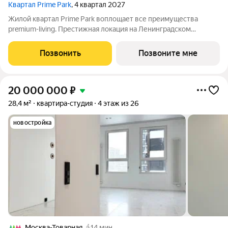
Квартал Prime Park
, 4 квартал 2027
Жилой квартал Prime Park воплощает все преимущества
premium-living. Престижная локация на Ленинградском
проспекте, 37: - 5 мин. от Тверской улицы, Патриарших прудов
и Белой площади, - 20 мин. до аэропорта «Шереметьево» или
Позвонить
Позвоните мне
«Москва-Сити», - 4 парка
20 000 000
₽
28,4 м²
квартира-студия
4 этаж из 26
новостройка
Москва-Товарная
14 мин.