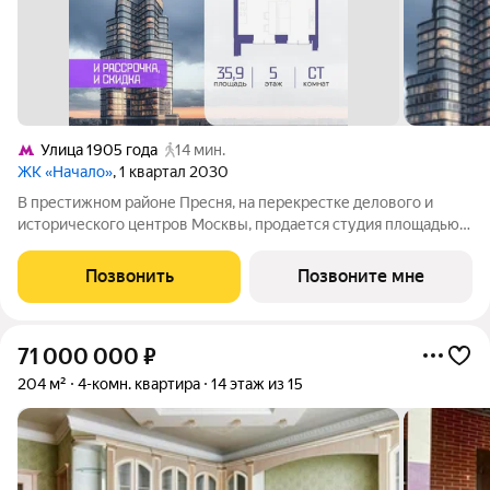
Улица 1905 года
14 мин.
ЖК «Начало»
, 1 квартал 2030
В престижном районе Пресня, на перекрестке делового и
исторического центров Москвы, продается студия площадью
35.90 кв. м без отделки. Квартира находится на 5 этаже 48-
этажного дома, в новом элитном жилом комплексе «Начало»
Позвонить
Позвоните мне
от девелопера «Донстрой».
71 000 000
₽
204 м²
4-комн. квартира
14 этаж из 15