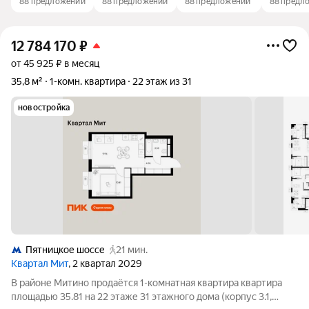
88 предложений
88 предложений
88 предложений
88 предл
12 784 170
₽
от 45 925 ₽ в месяц
35,8 м²
1-комн. квартира
22 этаж из 31
новостройка
Пятницкое шоссе
21 мин.
Квартал Мит
, 2 квартал 2029
В районе Митино продаётся 1-комнатная квартира квартира
площадью 35.81 на 22 этаже 31 этажного дома (корпус 3.1,