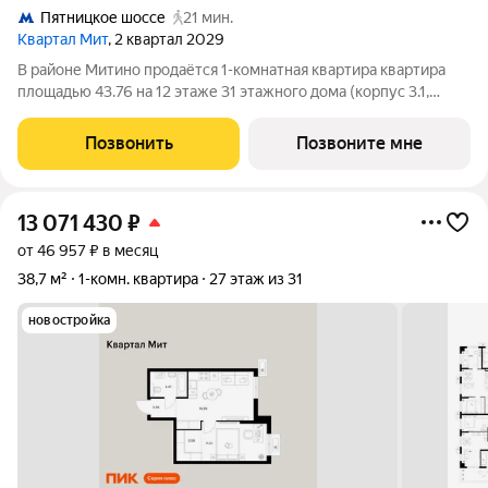
Пятницкое шоссе
21 мин.
Квартал Мит
, 2 квартал 2029
В районе Митино продаётся 1-комнатная квартира квартира
площадью 43.76 на 12 этаже 31 этажного дома (корпус 3.1,
секция 1) в проекте ПИК «Митинский лес». Удобное
расположение 20 минут пешком до станции метро
Позвонить
Позвоните мне
«Пятницкое шоссе». 8 минут на автомобиле
13 071 430
₽
от 46 957 ₽ в месяц
38,7 м²
1-комн. квартира
27 этаж из 31
новостройка