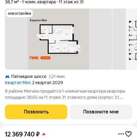
38,7 м²
1-комн. квартира
11 этаж из 31
новостройка
Пятницкое шоссе
21 мин.
Квартал Мит
, 2 квартал 2029
В районе Митино продаётся 1-комнатная квартира квартира
площадью 38.65 на 11 этаже 31 этажного дома (корпус 3.1,
секция 1) в проекте ПИК «Митинский лес». Удобное
расположение 20 минут пешком до станции метро
Позвонить
Позвоните мне
«Пятницкое шоссе». 8 минут на автомобиле
12 369 740
₽