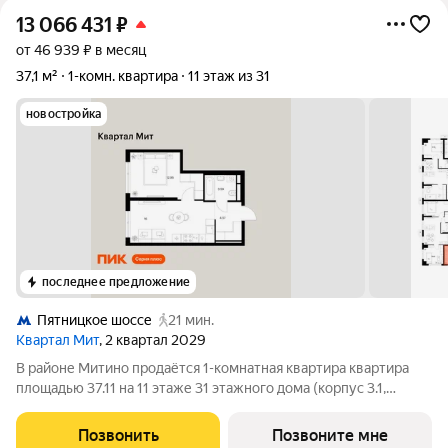
13 066 431
₽
от 46 939 ₽ в месяц
37,1 м²
1-комн. квартира
11 этаж из 31
новостройка
последнее предложение
Пятницкое шоссе
21 мин.
Квартал Мит
, 2 квартал 2029
В районе Митино продаётся 1-комнатная квартира квартира
площадью 37.11 на 11 этаже 31 этажного дома (корпус 3.1,
секция 1) в проекте ПИК «Митинский лес». Удобное
расположение 20 минут пешком до станции метро
Позвонить
Позвоните мне