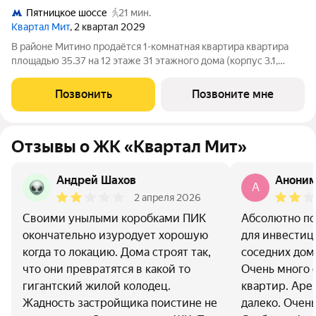
Пятницкое шоссе
21 мин.
Квартал Мит
, 2 квартал 2029
В районе Митино продаётся 1-комнатная квартира квартира
площадью 35.37 на 12 этаже 31 этажного дома (корпус 3.1,
секция 1) в проекте ПИК «Митинский лес». Удобное
расположение 20 минут пешком до станции метро
Позвонить
Позвоните мне
«Пятницкое шоссе». 8 минут на автомобиле
Отзывы о ЖК «Квартал Мит»
Андрей Шахов
Анони
A
2 апреля 2026
Своими унылыми коробками ПИК
Абсолютно по
окончательно изуродует хорошую
для инвестиц
когда то локацию. Дома строят так,
соседних дома
что они превратятся в какой то
Очень много с
гигантский жилой колодец.
квартир. Аре
Жадность застройщика поистине не
далеко. Очень