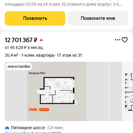
площадью 32.59 на 24 этаже 32 этажного дома (корпус 3.4,
секция 4) в проекте ПИК «Митинский лес». Удобное
расположение 20 минут пешком до станции метро
Позвонить
Позвоните мне
«Пятницкое шоссе». 8 минут на автомобиле
12 701 367
₽
от 45 628 ₽ в месяц
35,4 м²
1-комн. квартира
17 этаж из 31
новостройка
Пятницкое шоссе
21 мин.