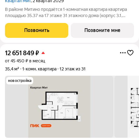
Квартал Мит
, 2 квартал 2029
В районе Митино продаётся 1-комнатная квартира квартира
площадью 35.37 на 17 этаже 31 этажного дома (корпус 3.1,
секция 1) в проекте ПИК «Митинский лес». Удобное
расположение 20 минут пешком до станции метро
Позвонить
Позвоните мне
«Пятницкое шоссе». 8 минут на автомобиле
12 651 849
₽
от 45 450 ₽ в месяц
35,4 м²
1-комн. квартира
12 этаж из 31
новостройка