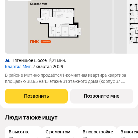
Пятницкое шоссе
21 мин.
Квартал Мит
, 2 квартал 2029
В районе Митино продаётся 1-комнатная квартира квартира
площадью 38.65 на 13 этаже 31 этажного дома (корпус 3.1,
секция 1) в проекте ПИК «Митинский лес». Удобное
расположение 20 минут пешком до станции метро
Позвонить
Позвоните мне
«Пятницкое шоссе». 8 минут на автомобиле
Люди также ищут
В высотке
С ремонтом
В новостройке
В ипоте