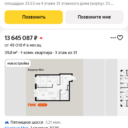
площадью 33.53 на 4 этаже 31 этажного дома (корпус 3.1,
секция 1) в проекте ПИК «Митинский лес». Удобное
расположение 20 минут пешком до станции метро
Позвонить
Позвоните мне
«Пятницкое шоссе». 8 минут на автомобиле до
13 645 087
₽
от 49 018 ₽ в месяц
39,8 м²
1-комн. квартира
3 этаж из 31
новостройка
Пятницкое шоссе
21 мин.