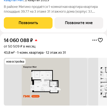
Квартал Мит
, 2 квартал 2029
В районе Митино продаётся 1-комнатная квартира квартира
площадью 39.77 на 3 этаже 31 этажного дома (корпус 3.1,
секция 1) в проекте ПИК «Митинский лес». Удобное
расположение 20 минут пешком до станции метро
Позвонить
Позвоните мне
«Пятницкое шоссе». 8 минут на автомобиле до
14 060 088
₽
от 50 509 ₽ в месяц
43,8 м²
1-комн. квартира
12 этаж из 31
новостройка