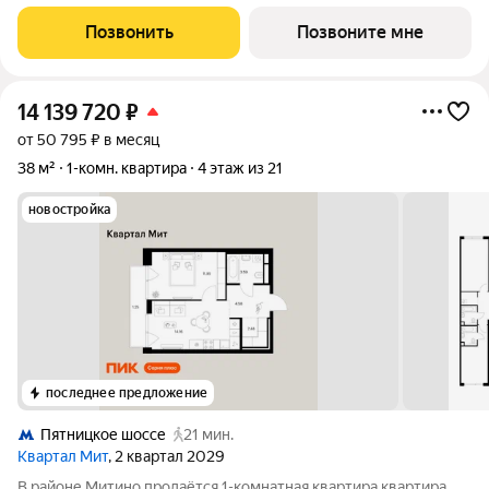
секция 1) в проекте ПИК «Митинский лес». Удобное
расположение 20 минут пешком до станции метро
Позвонить
Позвоните мне
«Пятницкое шоссе». 8 минут на автомобиле
14 139 720
₽
от 50 795 ₽ в месяц
38 м²
1-комн. квартира
4 этаж из 21
новостройка
последнее предложение
Пятницкое шоссе
21 мин.
Квартал Мит
, 2 квартал 2029
В районе Митино продаётся 1-комнатная квартира квартира