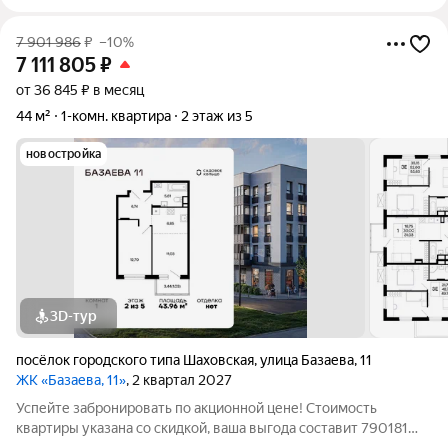
7 901 986
₽
–10%
7 111 805
₽
от 36 845 ₽ в месяц
44 м²
1-комн. квартира
2 этаж из 5
новостройка
3D-тур
посёлок городского типа Шаховская
,
улица Базаева
,
11
ЖК «Базаева, 11»
, 2 квартал 2027
Успейте забронировать по акционной цене! Стоимость
квартиры указана со скидкой, ваша выгода составит 790181