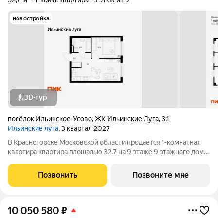
32,7 м²
1-комн. квартира
9 этаж из 9
новостройка
3D-тур
посёлок Ильинское-Усово
,
ЖК Ильинские Луга
,
3.1
Ильинские луга
, 3 квартал 2027
В Красногорске Московской области продаётся 1-комнатная
квартира квартира площадью 32.7 на 9 этаже 9 этажного дома
(корпус 3.3, секция 5) в проекте ПИК «Ильинские луга».
Удобное расположение 20 минут на автомобиле до станций
Позвонить
Позвоните мне
метро «Волоколамская»,
10 050 580
₽