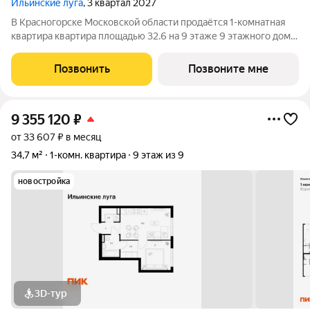
Ильинские луга
, 3 квартал 2027
В Красногорске Московской области продаётся 1-комнатная
квартира квартира площадью 32.6 на 9 этаже 9 этажного дома
(корпус 4.3, секция 4) в проекте ПИК «Ильинские луга».
Удобное расположение 20 минут на автомобиле до станций
Позвонить
Позвоните мне
метро «Волоколамская»,
9 355 120
₽
от 33 607 ₽ в месяц
34,7 м²
1-комн. квартира
9 этаж из 9
новостройка
3D-тур