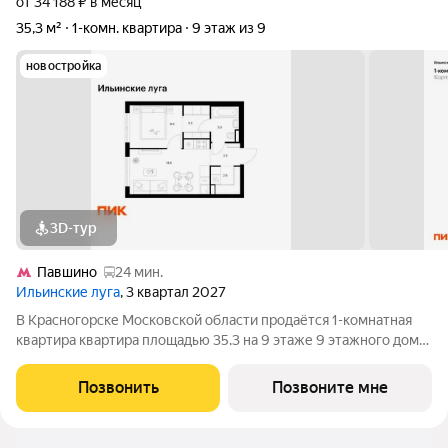
от 34 188 ₽ в месяц
35,3 м²
1-комн. квартира
9 этаж из 9
новостройка
3D-тур
Павшино
24 мин.
Ильинские луга
, 3 квартал 2027
В Красногорске Московской области продаётся 1-комнатная
квартира квартира площадью 35.3 на 9 этаже 9 этажного дома
(корпус 4.3, секция 1) в проекте ПИК «Ильинские луга».
Удобное расположение 20 минут на автомобиле до станций
Позвонить
Позвоните мне
метро «Волоколамская»,