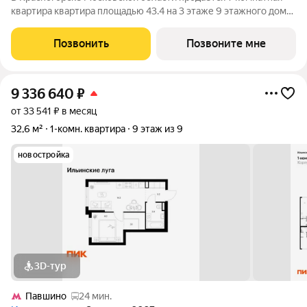
квартира квартира площадью 43.4 на 3 этаже 9 этажного дома
(корпус 4.3, секция 3) в проекте ПИК «Ильинские луга».
Удобное расположение 20 минут на автомобиле до станций
Позвонить
Позвоните мне
метро «Волоколамская»,
9 336 640
₽
от 33 541 ₽ в месяц
32,6 м²
1-комн. квартира
9 этаж из 9
новостройка
3D-тур
Павшино
24 мин.