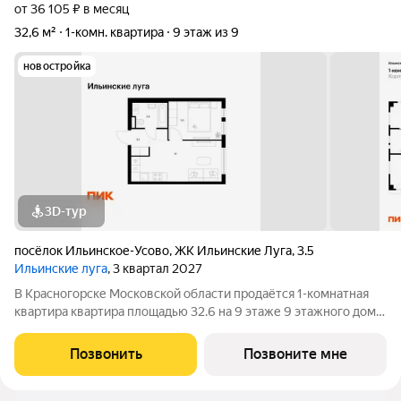
от 36 105 ₽ в месяц
32,6 м²
1-комн. квартира
9 этаж из 9
новостройка
3D-тур
посёлок Ильинское-Усово
,
ЖК Ильинские Луга
,
3.5
Ильинские луга
, 3 квартал 2027
В Красногорске Московской области продаётся 1-комнатная
квартира квартира площадью 32.6 на 9 этаже 9 этажного дома
(корпус 3.6, секция 5) в проекте ПИК «Ильинские луга».
Удобное расположение 20 минут на автомобиле до станций
Позвонить
Позвоните мне
метро «Волоколамская»,