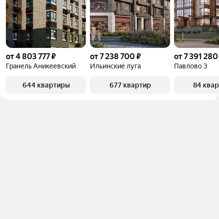
от 4 803 777 ₽
от 7 238 700 ₽
от 7 391 280
Гранель Аникеевский
Ильинские луга
Павлово 3
644 квартиры
677 квартир
84 ква