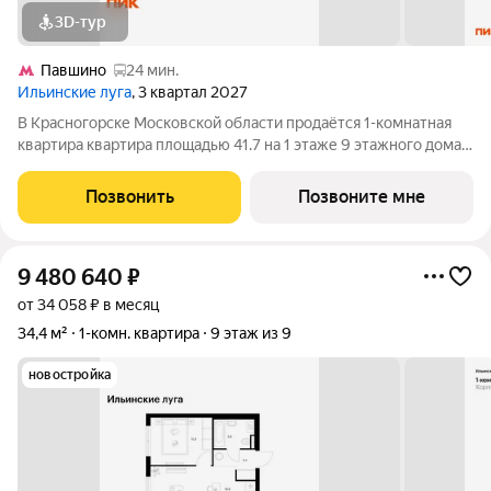
3D-тур
Павшино
24 мин.
Ильинские луга
, 3 квартал 2027
В Красногорске Московской области продаётся 1-комнатная
квартира квартира площадью 41.7 на 1 этаже 9 этажного дома
(корпус 4.3, секция 3) в проекте ПИК «Ильинские луга».
Удобное расположение 20 минут на автомобиле до станций
Позвонить
Позвоните мне
метро «Волоколамская»,
9 480 640
₽
от 34 058 ₽ в месяц
34,4 м²
1-комн. квартира
9 этаж из 9
новостройка