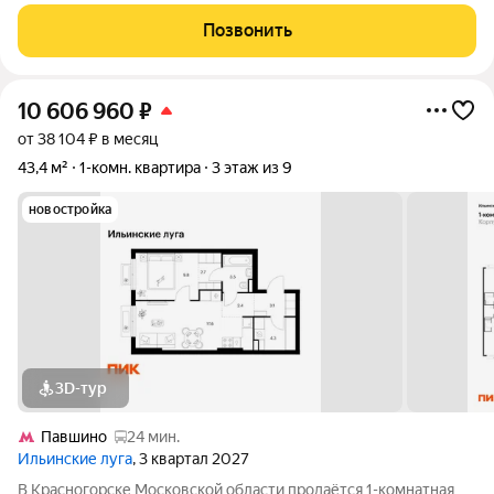
рублей. Предложение ограничено. Звоните, чтобы узнать
подробнее! Продается квартира в ЖК «Базаева, 11» с 1
Позвонить
спальней на 2 этаже 5 этажного
10 606 960
₽
от 38 104 ₽ в месяц
43,4 м²
1-комн. квартира
3 этаж из 9
новостройка
3D-тур
Павшино
24 мин.
Ильинские луга
, 3 квартал 2027
В Красногорске Московской области продаётся 1-комнатная