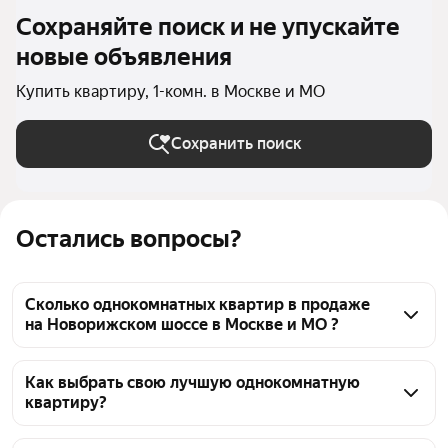
Сохраняйте поиск и не упускайте
новые объявления
Купить квартиру, 1-комн. в Москве и МО
Сохранить поиск
Остались вопросы?
Сколько однокомнатных квартир в продаже
на Новорижском шоссе в Москве и МО ?
На Яндекс Недвижимости в продаже на 
Новорижском шоссе в Москве и МО 239 
Как выбрать свою лучшую однокомнатную
квартиру?
однокомнатных квартир 239 объявлений от 
застройщиков
Чтобы купить 1-комнатную квартиру c 3D-туром на 