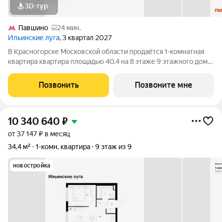
3D-тур
Павшино
24 мин.
Ильинские луга
, 3 квартал 2027
В Красногорске Московской области продаётся 1-комнатная
квартира квартира площадью 40.4 на 8 этаже 9 этажного дома
(корпус 4.2, секция 5) в проекте ПИК «Ильинские луга».
Удобное расположение 20 минут на автомобиле до станций
Позвонить
Позвоните мне
метро «Волоколамская»,
10 340 640
₽
от 37 147 ₽ в месяц
34,4 м²
1-комн. квартира
9 этаж из 9
новостройка