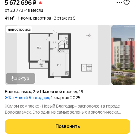
5 672 696
₽
от 23 773 ₽ в месяц
41 м²
1-комн. квартира
3 этаж из 5
новостройка
3D-тур
Волоколамск
,
2-й Шаховской проезд
,
19
ЖК «Новый Благодар»
, 1 квартал 2025
Жилом комплекс «Новый Благодар» расположен в городе
Волокаламск. Это один из самых зеленых и экологически
чистых районов на западе от Москвы, в 100 км от МКАД по
федеральной трассе «Балтия». Два 5-этажных дома с
Позвонить
использованием технологии