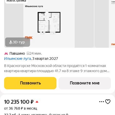
новостройка
3D-тур
Павшино
24 мин.
Ильинские луга
, 3 квартал 2027
В Красногорске Московской области продаётся 1-комнатная
квартира квартира площадью 41.7 на 8 этаже 9 этажного дома
(корпус 3.1, секция 4) в проекте ПИК «Ильинские луга».
Удобное расположение 20 минут на автомобиле до станций
Позвонить
Позвоните мне
метро «Волоколамская»,
10 235 100
₽
от 36 768 ₽ в месяц