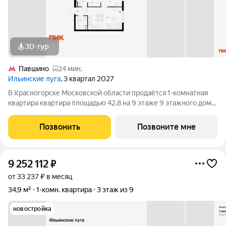
3D-тур
Павшино
24 мин.
Ильинские луга
, 3 квартал 2027
В Красногорске Московской области продаётся 1-комнатная
квартира квартира площадью 42.8 на 9 этаже 9 этажного дома
(корпус 4.3, секция 1) в проекте ПИК «Ильинские луга».
Удобное расположение 20 минут на автомобиле до станций
Позвонить
Позвоните мне
метро «Волоколамская»,
9 252 112
₽
от 33 237 ₽ в месяц
34,9 м²
1-комн. квартира
3 этаж из 9
новостройка