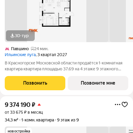
3D-тур
Павшино
24 мин.
Ильинские луга
, 3 квартал 2027
В Красногорске Московской области продаётся 1-комнатная
квартира квартира площадью 37.69 на 4 этаже 9 этажного
дома (корпус 4.2, секция 4) в проекте ПИК «Ильинские луга».
Удобное расположение 20 минут на автомобиле до станций
Позвонить
Позвоните мне
метро «Волоколамская»,
9 374 190
₽
от 33 675 ₽ в месяц
34,3 м²
1-комн. квартира
9 этаж из 9
новостройка