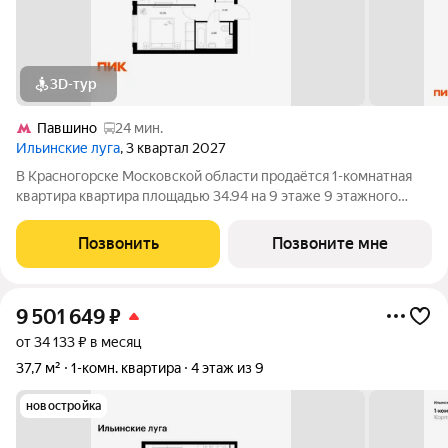
3D-тур
Павшино
24 мин.
Ильинские луга
, 3 квартал 2027
В Красногорске Московской области продаётся 1-комнатная
квартира квартира площадью 34.94 на 9 этаже 9 этажного
дома (корпус 4.2, секция 5) в проекте ПИК «Ильинские луга».
Удобное расположение 20 минут на автомобиле до станций
Позвонить
Позвоните мне
метро «Волоколамская»,
9 501 649
₽
от 34 133 ₽ в месяц
37,7 м²
1-комн. квартира
4 этаж из 9
новостройка