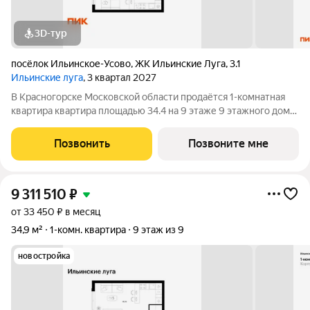
3D-тур
посёлок Ильинское-Усово
,
ЖК Ильинские Луга
,
3.1
Ильинские луга
, 3 квартал 2027
В Красногорске Московской области продаётся 1-комнатная
квартира квартира площадью 34.4 на 9 этаже 9 этажного дома
(корпус 3.3, секция 1) в проекте ПИК «Ильинские луга».
Удобное расположение 20 минут на автомобиле до станций
Позвонить
Позвоните мне
метро «Волоколамская»,
9 311 510
₽
от 33 450 ₽ в месяц
34,9 м²
1-комн. квартира
9 этаж из 9
новостройка