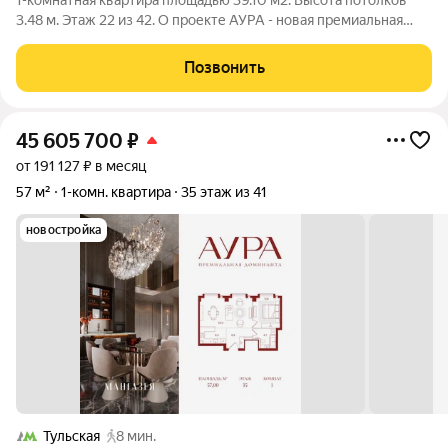
1-комнатная квартира площадью 39.10 м2. Высота потолков
3.48 м. Этаж 22 из 42. О проекте АУРА - новая премиальная
доминанта Москвы в 10 минутах от Садового кольца. Проект
состоит из 42-этажной Бронзовой башни и 41-этажной
Позвонить
Серебряной. Рядом
45 605 700
₽
от 191 127 ₽ в месяц
57 м²
1-комн. квартира
35 этаж из 41
новостройка
Тульская
8 мин.