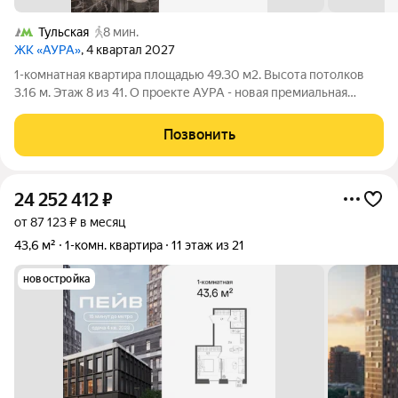
Тульская
8 мин.
ЖК «АУРА»
, 4 квартал 2027
1-комнатная квартира площадью 49.30 м2. Высота потолков
3.16 м. Этаж 8 из 41. О проекте АУРА - новая премиальная
доминанта Москвы в 10 минутах от Садового кольца. Проект
состоит из 42-этажной Бронзовой башни и 41-этажной
Позвонить
Серебряной. Рядом расположены
24 252 412
₽
от 87 123 ₽ в месяц
43,6 м²
1-комн. квартира
11 этаж из 21
новостройка