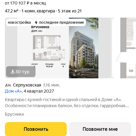
от 170 107 ₽ в месяц
47,2 м²
1-комн. квартира
5 этаж из 21
новостройка
последнее предложение
3D-тур
Серпуховская
16 мин.
Дом «А»
, 4 квартал 2027
Квартира с кухней-гостиной и одной спальней в Доме «А».
Особенности планировки: балкон, без отделки, гардеробная.
Срок сдачи IV кв. 2027 Дом А - проект от застройщика
Брусника
Брусника располагается на границе с ЦАО, рядом с метро
Павелецкая. В 2-х километрах
Позвонить
Позвоните мне