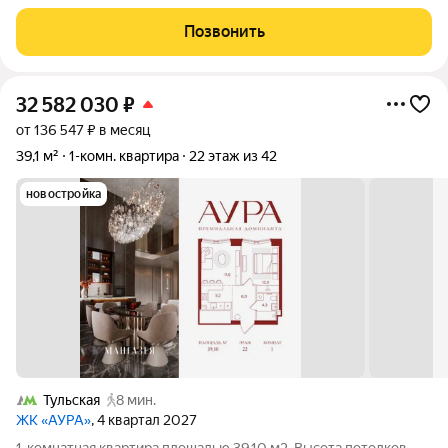
доминанта Москвы в 10 минутах от Садового кольца. Проект
состоит из 42-этажной Бронзовой башни и 41-этажной
Позвонить
Серебряной. Рядом расположены
32 582 030
₽
от 136 547 ₽ в месяц
39,1 м²
1-комн. квартира
22 этаж из 42
новостройка
Тульская
8 мин.
ЖК «АУРА»
, 4 квартал 2027