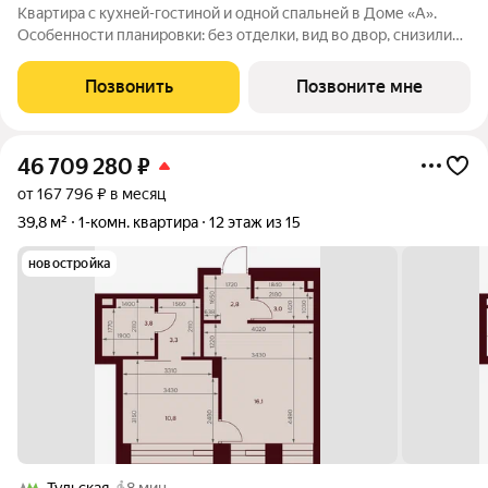
Квартира с кухней-гостиной и одной спальней в Доме «А».
Особенности планировки: без отделки, вид во двор, снизили
цены до 31.08. Срок сдачи IV кв. 2027 Дом А - проект от
застройщика Брусника располагается на границе с ЦАО, рядом
Позвонить
Позвоните мне
с метро Павелецкая. В
46 709 280
₽
от 167 796 ₽ в месяц
39,8 м²
1-комн. квартира
12 этаж из 15
новостройка