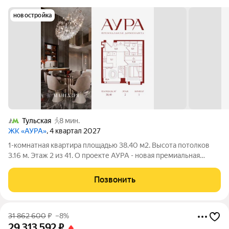
новостройка
Тульская
8 мин.
ЖК «АУРА»
, 4 квартал 2027
1-комнатная квартира площадью 38.40 м2. Высота потолков
3.16 м. Этаж 2 из 41. О проекте АУРА - новая премиальная
доминанта Москвы в 10 минутах от Садового кольца. Проект
состоит из 42-этажной Бронзовой башни и 41-этажной
Позвонить
Серебряной. Рядом расположены
31 862 600
₽
–8%
29 313 592
₽