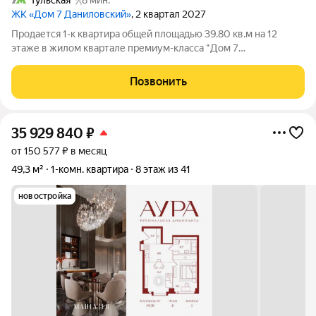
Тульская
8 мин.
ЖК «Дом 7 Даниловский»
, 2 квартал 2027
Продается 1-к квартира общей площадью 39.80 кв.м на 12
этаже в жилом квартале премиум-класса "Дом 7
Даниловский". Срок сдачи: 2 квартал 2027 года. Клубный
жилой квартал "Дом 7 Даниловский" расположится в тихом
Позвонить
уголке "старой Москвы" поблизости от
35 929 840
₽
от 150 577 ₽ в месяц
49,3 м²
1-комн. квартира
8 этаж из 41
новостройка