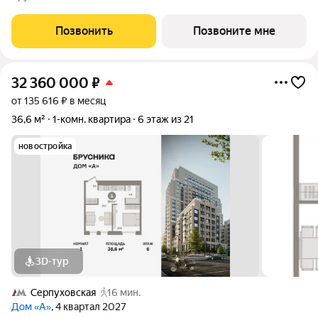
Дом А - проект от застройщика Брусника располагается на
границе с ЦАО, рядом с метро
Позвонить
Позвоните мне
32 360 000
₽
от 135 616 ₽ в месяц
36,6 м²
1-комн. квартира
6 этаж из 21
новостройка
3D-тур
Серпуховская
16 мин.
Дом «А»
, 4 квартал 2027