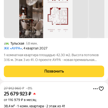
Тульская
8 мин.
ЖК «АУРА»
, 4 квартал 2027
1-комнатная квартира площадью 42.30 м2. Высота потолков
3.16 м. Этаж 3 из 41. О проекте АУРА - новая премиальная
доминанта Москвы в 10 минутах от Садового кольца. Проект
состоит из 42-этажной Бронзовой башни и 41-этажной
Позвонить
Серебряной. Рядом расположены
27 912 960
₽
–8%
25 679 923
₽
от 116 979 ₽ в месяц
38,4 м²
1-комн. квартира
2 этаж из 41