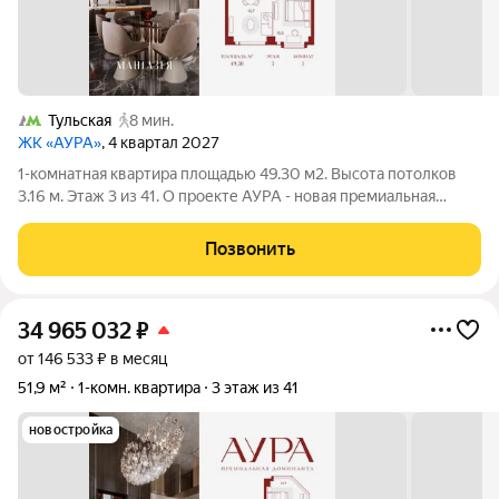
Тульская
8 мин.
ЖК «АУРА»
, 4 квартал 2027
1-комнатная квартира площадью 49.30 м2. Высота потолков
3.16 м. Этаж 3 из 41. О проекте АУРА - новая премиальная
доминанта Москвы в 10 минутах от Садового кольца. Проект
состоит из 42-этажной Бронзовой башни и 41-этажной
Позвонить
Серебряной. Рядом расположены
34 965 032
₽
от 146 533 ₽ в месяц
51,9 м²
1-комн. квартира
3 этаж из 41
новостройка