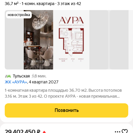
36,7 м²
1-комн. квартира
3 этаж из 42
новостройка
Тульская
8 мин.
ЖК «АУРА»
, 4 квартал 2027
1-комнатная квартира площадью 36.70 м2. Высота потолков
3.16 м. Этаж 3 из 42. О проекте АУРА - новая премиальная
доминанта Москвы в 10 минутах от Садового кольца. Проект
состоит из 42-этажной Бронзовой башни и 41-этажной
Позвонить
Серебряной. Рядом расположены
29 402 450
₽