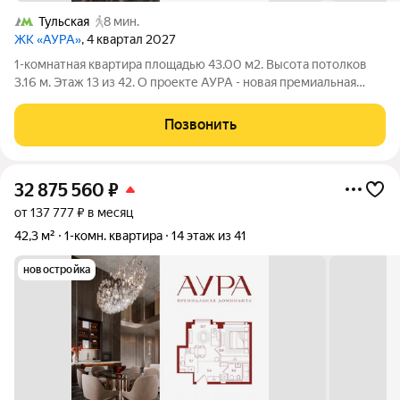
Тульская
8 мин.
ЖК «АУРА»
, 4 квартал 2027
1-комнатная квартира площадью 43.00 м2. Высота потолков
3.16 м. Этаж 13 из 42. О проекте АУРА - новая премиальная
доминанта Москвы в 10 минутах от Садового кольца. Проект
состоит из 42-этажной Бронзовой башни и 41-этажной
Позвонить
Серебряной. Рядом
32 875 560
₽
от 137 777 ₽ в месяц
42,3 м²
1-комн. квартира
14 этаж из 41
новостройка