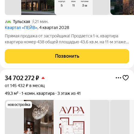
Тульская
21 мин.
Квартал «ПЕЙВ»
, 4 квартал 2028
Прямая продажа от застройщика! Продается 1-к. квартира
квартира номер 438 общей площадью 43.6 кв.м. на 11-м этаже
21 этажного дома, 5. С отделкой Предчистовая . Проект
бизнес-класса Пейв от девелопера FORMA. Метро Павелецкая
Позвонить
в пешей доступности,
34 702 272
₽
от 145 432 ₽ в месяц
49,3 м²
1-комн. квартира
3 этаж из 41
новостройка