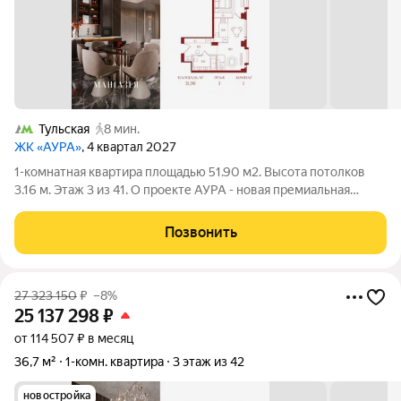
Тульская
8 мин.
ЖК «АУРА»
, 4 квартал 2027
1-комнатная квартира площадью 51.90 м2. Высота потолков
3.16 м. Этаж 3 из 41. О проекте АУРА - новая премиальная
доминанта Москвы в 10 минутах от Садового кольца. Проект
состоит из 42-этажной Бронзовой башни и 41-этажной
Позвонить
Серебряной. Рядом расположены
27 323 150
₽
–8%
25 137 298
₽
от 114 507 ₽ в месяц
36,7 м²
1-комн. квартира
3 этаж из 42
новостройка