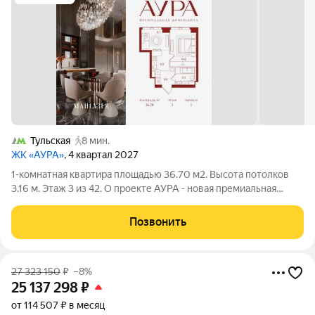
Тульская
8 мин.
ЖК «АУРА»
, 4 квартал 2027
1-комнатная квартира площадью 36.70 м2. Высота потолков
3.16 м. Этаж 3 из 42. О проекте АУРА - новая премиальная
доминанта Москвы в 10 минутах от Садового кольца. Проект
состоит из 42-этажной Бронзовой башни и 41-этажной
Позвонить
Серебряной. Рядом расположены
27 323 150
₽
–8%
25 137 298
₽
от 114 507 ₽ в месяц