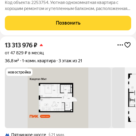
Код объекта: 2253754. Уютная однокомнатная квартира с
хорошим ремонтом и утепленным балконом, расположенная
на 12 этаже 12-этажного блочного дома. Высота потолков 2,64
м. Квартира продается с мебелью, что позволяет сразу заехать
Позвонить
и жить без
13 313 976
₽
от 47 829 ₽ в месяц
36,8 м²
1-комн. квартира
3 этаж из 21
новостройка
Пятницкое шоссе
21 мин.