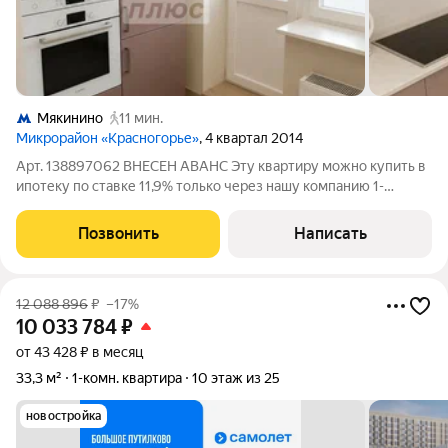
Мякинино
11 мин.
Микрорайон «Красногорье»
, 4 квартал 2014
Арт. 138897062 ВНЕСЕН АВАНС Эту квартиру можно купить в
ипотеку по ставке 11,9% только через нашу компанию 1-
комнатная квартира в одном из самых развитых, зеленых и
уютных районов Павшинская пойма О квартире: очень светлая
Позвонить
Написать
и просторная, продуманная
12 088 896
₽
–17%
10 033 784
₽
от 43 428 ₽ в месяц
33,3 м²
1-комн. квартира
10 этаж из 25
новостройка