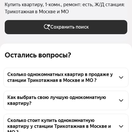
Купить квартиру, 1-комн., ремонт: есть, Ж/Д станция:
Трикотажная в Москве и МО
Сохранить поиск
Остались вопросы?
Сколько однокомнатных квартир в продаже у
станции Трикотажная в Москве и МО ?
На Яндекс Недвижимости в продаже у станции 
Трикотажная в Москве и МО 476 однокомнатных 
Как выбрать свою лучшую однокомнатную
квартиру?
квартир, из них 11 объявлений от собственников, 
145 объявлений от агентств, 320 объявлений от 
Чтобы купить 1-комнатную квартиру с ремонтом у 
застройщиков
станции Трикотажная, воспользуйтесь тепловой 
Сколько стоит купить однокомнатную
квартиру у станции Трикотажная в Москве и
картой для оценки инфраструктуры и 