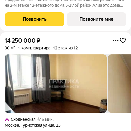
на 2-м этаже 12-этажного дома. Жилой район Алиа это дома
бизнес-класса у слияния Москвы-реки и Сходни. Алиа
находится в Покровском-Стрешневе, экологически чистом
Позвонить
Позвоните мне
районе на престижном
14 250 000
₽
36 м²
1-комн. квартира
12 этаж из 12
Сходненская
15 мин.
Москва
,
Туристская улица
,
23