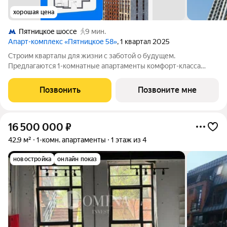
хорошая цена
Пятницкое шоссе
9 мин.
Апарт-комплекс «Пятницкое 58»
, 1 квартал 2025
Строим кварталы для жизни с заботой о будущем.
Предлагаются 1-комнатные апартаменты комфорт-класса
площадью 36.29 кв.м в Пятницкое 58, корпус 1КВ на 19-м
этаже, в жилом комплексе "Пятницкое 58".Здесь не нужно
Позвонить
Позвоните мне
беспокоиться о ремонте большинство
16 500 000
₽
42,9 м²
1-комн. апартаменты
1 этаж из 4
новостройка
онлайн показ