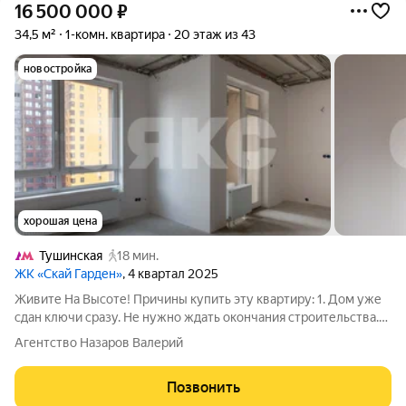
16 500 000
₽
34,5 м²
1-комн. квартира
20 этаж из 43
новостройка
хорошая цена
Тушинская
18 мин.
ЖК «Скай Гарден»
, 4 квартал 2025
Живите На Высоте! Причины купить эту квартиру: 1. Дом уже
сдан ключи сразу. Не нужно ждать окончания строительства.
Можно приступать к ремонту сразу после сделки или быстро
Агентство Назаров Валерий
вывести квартиру в аренду. 2. White Box экономия времени и
денег. Все самые
Позвонить