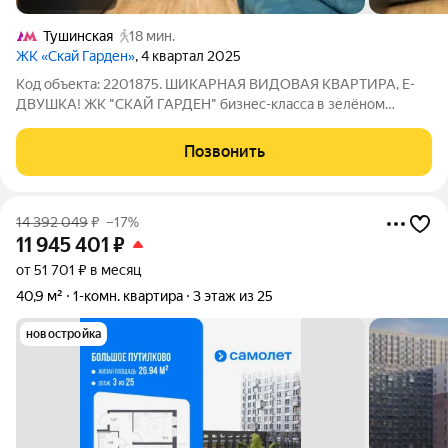
Тушинская
18 мин.
ЖК «Скай Гарден»
, 4 квартал 2025
Код объекта: 2201875. ШИКАРНАЯ ВИДОВАЯ КВАРТИРА, Е-
ДВУШКА! ЖК "СКАЙ ГАРДЕН" бизнес-класса в зелёном
районе Покровское-Стрешнево! ОПИСАНИЕ КВАРТИРЫ: 41,5
Кв м, на 26 этаже 27 этажного дома! - Окна во двор и на
Позвонить
горизонт! - Высокие потолки - 3 м.; -
14 392 049
₽
–17%
11 945 401
₽
от 51 701 ₽ в месяц
40,9 м²
1-комн. квартира
3 этаж из 25
новостройка