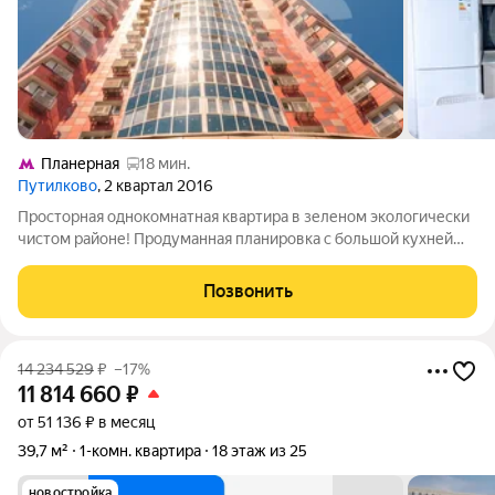
Планерная
18 мин.
Путилково
, 2 квартал 2016
Просторная однокомнатная квартира в зеленом экологически
чистом районе! Продуманная планировка с большой кухней
гостиной и просторной комнатой + утепленный балкон лоджия
8 квадратов. Квартира идеальна как для семьи с ребенком так
Позвонить
и для одного
14 234 529
₽
–17%
11 814 660
₽
от 51 136 ₽ в месяц
39,7 м²
1-комн. квартира
18 этаж из 25
новостройка