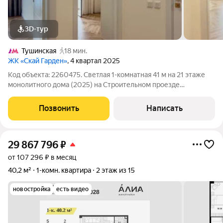
3D-тур
Тушинская
18 мин.
ЖК «Скай Гарден»
, 4 квартал 2025
Код объекта: 2260475. Светлая 1-комнатная 41 м на 21 этаже
монолитного дома (2025) на Строительном проезде
продуманная планировка и качественный евроремонт, в
квартире сразу можно заехать и жить. Первое впечатление
Позвонить
Написать
Высокий 21-й этаж дарит открытый
29 867 796
₽
от 107 296 ₽ в месяц
40,2 м²
1-комн. квартира
2 этаж из 15
новостройка
есть видео