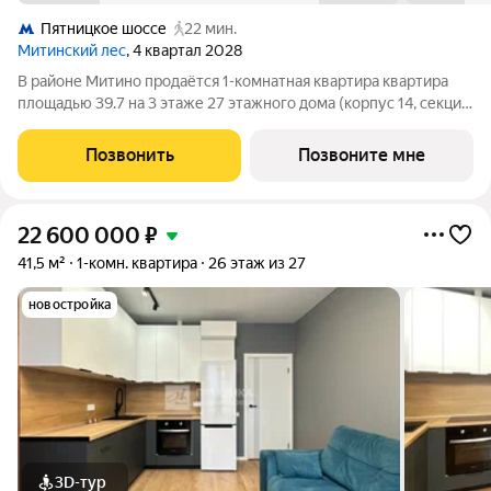
Пятницкое шоссе
22 мин.
Митинский лес
, 4 квартал 2028
В районе Митино продаётся 1-комнатная квартира квартира
площадью 39.7 на 3 этаже 27 этажного дома (корпус 14, секция
5) в проекте ПИК «Митинский лес». Удобное расположение 20
минут пешком до станции метро «Пятницкое шоссе». 8 минут
Позвонить
Позвоните мне
на автомобиле до
22 600 000
₽
41,5 м²
1-комн. квартира
26 этаж из 27
новостройка
3D-тур