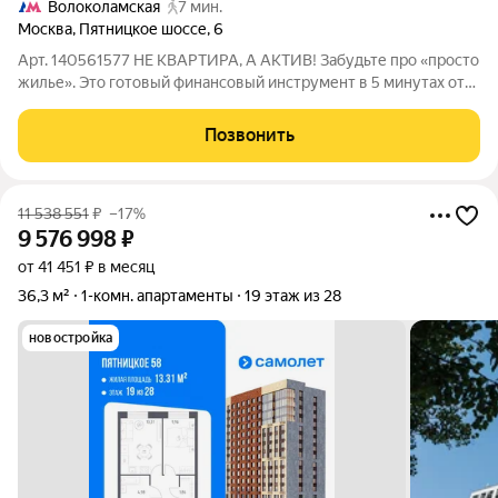
Волоколамская
7 мин.
Москва
,
Пятницкое шоссе
,
6
Арт. 140561577 НЕ КВАРТИРА, А АКТИВ! Забудьте про «просто
жилье». Это готовый финансовый инструмент в 5 минутах от
МЦД «Трикотажная»! Почему это предложение рвет рынок:
ЮЖНАЯ СТОРОНА солнце заливает комнату с утра до вечера
Позвонить
(зимой экономия на
11 538 551
₽
–17%
9 576 998
₽
от 41 451 ₽ в месяц
36,3 м²
1-комн. апартаменты
19 этаж из 28
новостройка