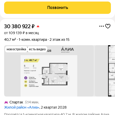
Волоколамском шоссе. Это не просто квартира, а готовое
решение для тех, кто ценит время, комфорт и продуманную
Позвонить
городскую эстетику. Вид во двор и на
30 380 922
₽
от 109 139 ₽ в месяц
40,7 м²
1-комн. квартира
2 этаж из 15
новостройка
есть видео
Спартак
14 мин.
Жилой район «Алиа»
, 2 квартал 2028
Продаётся 1-комнатная квартира 40.7 м. В жилом районе Алиа