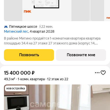
Пятницкое шоссе
22 мин.
Митинский лес
, 4 квартал 2028
В районе Митино продаётся 1-комнатная квартира квартира
площадью 34.4 на 27 этаже 27 этажного дома (корпус 14,
секция 4) в проекте ПИК «Митинский лес». Удобное
расположение 20 минут пешком до станции метро
Позвонить
Позвоните мне
«Пятницкое шоссе». 8 минут на автомобиле до
15 400 000
₽
49,3 м²
1-комн. квартира
12 этаж из 22
новостройка