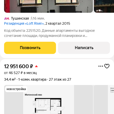
Тушинская
16 мин.
Резиденция «Loft River»
, 2 квартал 2015
Код объекта: 2251520. Данные апартаменты выгодное
сочетание площади, продуманной планировки и
дизайнерского ремонта в стиле лофт, в добротном
монолитном доме 2014 года. Окна во двор обеспечивают
Позвонить
Написать
тишину и приватность, первый этаж с отдельным входом с
12 951 600
₽
от 46 527 ₽ в месяц
34,4 м²
1-комн. квартира
27 этаж из 27
новостройка