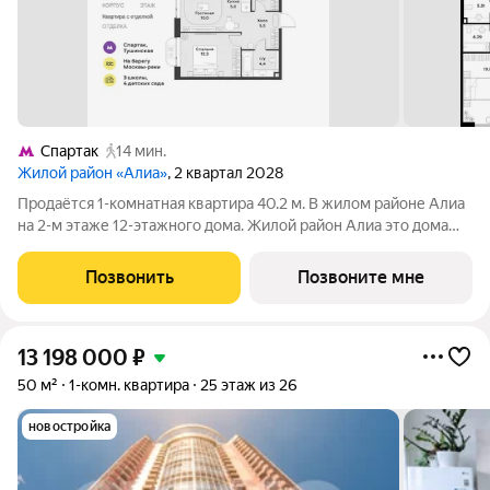
Спартак
14 мин.
Жилой район «Алиа»
, 2 квартал 2028
Продаётся 1-комнатная квартира 40.2 м. В жилом районе Алиа
на 2-м этаже 12-этажного дома. Жилой район Алиа это дома
бизнес-класса у слияния Москвы-реки и Сходни. Алиа
находится в Покровском-Стрешневе, экологически чистом
Позвонить
Позвоните мне
районе на престижном
13 198 000
₽
50 м²
1-комн. квартира
25 этаж из 26
новостройка