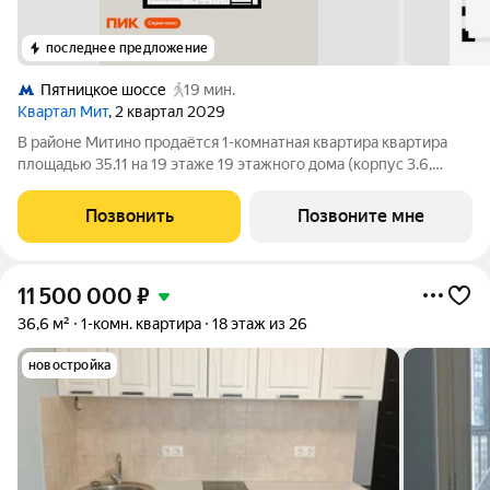
последнее предложение
Пятницкое шоссе
19 мин.
Квартал Мит
, 2 квартал 2029
В районе Митино продаётся 1-комнатная квартира квартира
площадью 35.11 на 19 этаже 19 этажного дома (корпус 3.6,
секция 10) в проекте ПИК «Митинский лес». Удобное
расположение 20 минут пешком до станции метро
Позвонить
Позвоните мне
«Пятницкое шоссе». 8 минут на автомобиле
11 500 000
₽
36,6 м²
1-комн. квартира
18 этаж из 26
новостройка