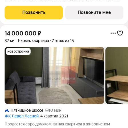
этаже. Срок сдачи 4 квартал 2026 года. Клиф от Сити Бэй - это
пять Клубных домов на первой линии озелененной
Позвонить
Позвоните мне
набережной Реки Москвы. Со
14 000 000
₽
37 м²
1-комн. квартира
7 этаж из 15
новостройка
Пятницкое шоссе
10 мин.
ЖК Левел Лесной
, 4 квартал 2021
Продается евро двухкомнатная квартира в живописном