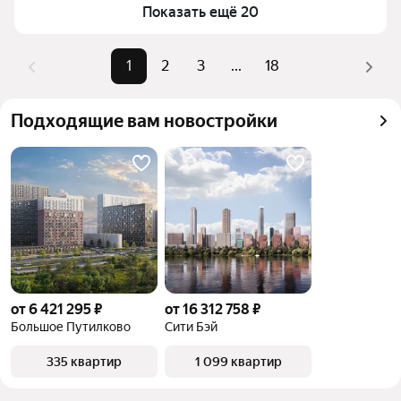
Самый дорогой объект
27,83 млн ₽
Показать ещё 20
комбинации фильтров, например «» или «»
Помимо удобной сортировки по цене продажи вы 
можете отсортировать результаты по стоимости 
1
2
3
...
18
квадратного метра или площади
Подходящие вам новостройки
от 6 421 295 ₽
от 16 312 758 ₽
Большое Путилково
Сити Бэй
335 квартир
1 099 квартир