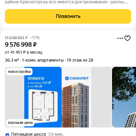
районе Красногорска, все имеется для проживания - школы,
детские сады, магазины, добраться до Москвы можно любым
транспортом. В квартире сделан дизайнерский ремонт. Один
Позвонить
собственник без обременения,
11 538 551
₽
–17%
9 576 998
₽
от 41 451 ₽ в месяц
36,3 м²
1-комн. апартаменты
19 этаж из 28
новостройка
хорошая цена
Пятницкое шоссе
9 мин.