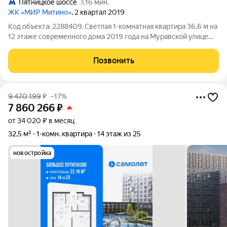
Пятницкое шоссе
16 мин.
ЖК «МИР Митино»
, 2 квартал 2019
Код объекта: 2288409. Светлая 1-комнатная квартира 36,6 м на
12 этаже современного дома 2019 года на Муравской улице
готовый вариант "заехать и жить" с качественным
евроремонтом и лоджией, где приятно встречать утренний
Позвонить
свет. Планировка продумана:
9 470 199
₽
–17%
7 860 266
₽
от 34 020 ₽ в месяц
32,5 м²
1-комн. квартира
14 этаж из 25
новостройка