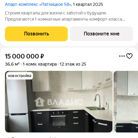
Апарт-комплекс «Пятницкое 58»
, 1 квартал 2025
Строим кварталы для жизни с заботой о будущем.
Предлагаются 1-комнатные апартаменты комфорт-класса
площадью 36.29 кв.м в Пятницкое 58, корпус 1КВ на 19-м
этаже, в жилом комплексе "Пятницкое 58".Здесь не нужно
Позвонить
Позвоните мне
беспокоиться о ремонте большинство
15 000 000
₽
36,6 м²
1-комн. квартира
12 этаж из 25
новостройка