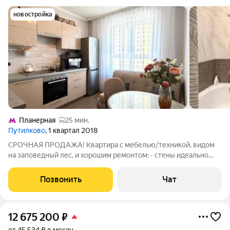
новостройка
Планерная
25 мин.
Путилково
, 1 квартал 2018
СРОЧНАЯ ПРОДАЖА! Квартира с мебелью/техникой, видом
на заповедный лес, и хорошим ремонтом: - стены идеально
ровные и покрашены (при желании, можно легко перекрасить
в любой цвет на уже имеющуюся краску ); - качественная
Позвонить
Чат
мебель и сантехника (grohe,
12 675 200
₽