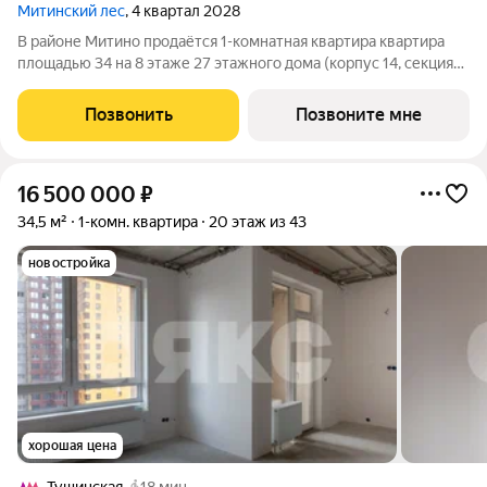
Митинский лес
, 4 квартал 2028
В районе Митино продаётся 1-комнатная квартира квартира
площадью 34 на 8 этаже 27 этажного дома (корпус 14, секция
5) в проекте ПИК «Митинский лес». Удобное расположение 20
минут пешком до станции метро «Пятницкое шоссе». 8 минут
Позвонить
Позвоните мне
на автомобиле до
16 500 000
₽
34,5 м²
1-комн. квартира
20 этаж из 43
новостройка
хорошая цена