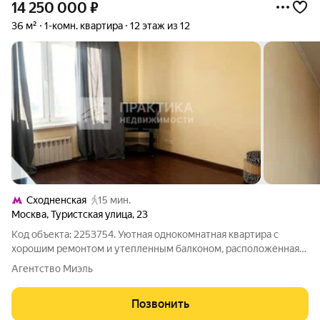
14 250 000
₽
36 м²
1-комн. квартира
12 этаж из 12
Сходненская
15 мин.
Москва
,
Туристская улица
,
23
Код объекта: 2253754. Уютная однокомнатная квартира с
хорошим ремонтом и утепленным балконом, расположенная
на 12 этаже 12-этажного блочного дома. Высота потолков 2,64
Агентство Миэль
м. Квартира продается с мебелью, что позволяет сразу заехать
и жить без
Позвонить