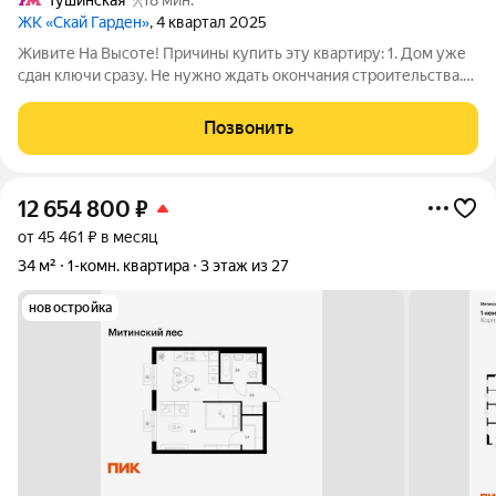
Тушинская
18 мин.
ЖК «Скай Гарден»
, 4 квартал 2025
Живите На Высоте! Причины купить эту квартиру: 1. Дом уже
сдан ключи сразу. Не нужно ждать окончания строительства.
Можно приступать к ремонту сразу после сделки или быстро
вывести квартиру в аренду. 2. White Box экономия времени и
Позвонить
денег. Все самые
12 654 800
₽
от 45 461 ₽ в месяц
34 м²
1-комн. квартира
3 этаж из 27
новостройка