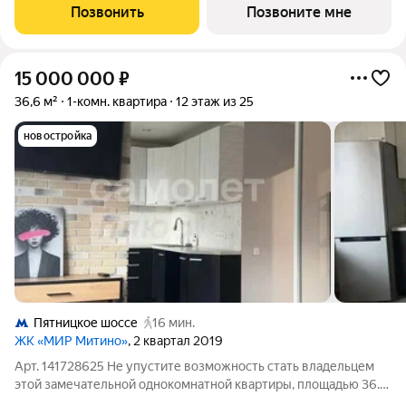
минут пешком до станции метро «Пятницкое шоссе». 8 минут
Позвонить
Позвоните мне
на автомобиле до
15 000 000
₽
36,6 м²
1-комн. квартира
12 этаж из 25
новостройка
Пятницкое шоссе
16 мин.
ЖК «МИР Митино»
, 2 квартал 2019
Арт. 141728625 Не упустите возможность стать владельцем
этой замечательной однокомнатной квартиры, площадью 36.6
кв.м в современном жилом комплексе "МИР МИТИНО",