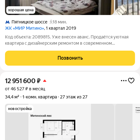
хорошая цена
Пятницкое шоссе
18 мин.
ЖК «МИР Митино»
, 1 квартал 2019
Код объекта: 2089815. Уже внесен аванс. Продаётся уютная
квартира с дизайнерским ремонтом в современном
панельном доме 2019 года постройки. Просторная кухня
площадью 10 м станет отличным местом для кулинарных
Позвонить
экспериментов и уютных семейных вечеров.
12 951 600
₽
от 46 527 ₽ в месяц
34,4 м²
1-комн. квартира
27 этаж из 27
новостройка