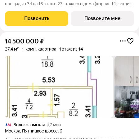
площадью 34 на 16 этаже 27 этажного дома (корпус 14, секция
5) в проекте ПИК «Митинский лес». Удобное расположение 20
минут пешком до станции метро «Пятницкое шоссе». 8 минут
Позвонить
Позвоните мне
на автомобиле до
14 500 000
₽
37,4 м²
1-комн. квартира
1 этаж из 14
Волоколамская
7 мин.
Москва
,
Пятницкое шоссе
,
6