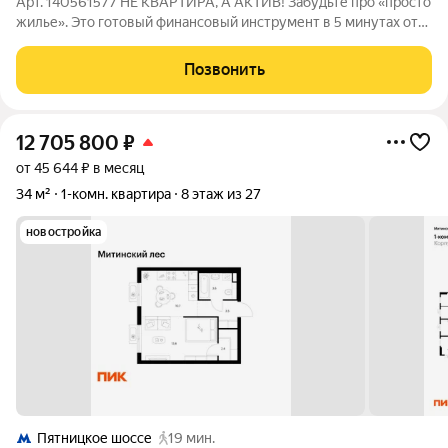
Арт. 140561577 НЕ КВАРТИРА, А АКТИВ! Забудьте про «просто
жилье». Это готовый финансовый инструмент в 5 минутах от
МЦД «Трикотажная»! Почему это предложение рвет рынок:
ЮЖНАЯ СТОРОНА солнце заливает комнату с утра до вечера
Позвонить
(зимой экономия на
12 705 800
₽
от 45 644 ₽ в месяц
34 м²
1-комн. квартира
8 этаж из 27
новостройка
Пятницкое шоссе
19 мин.