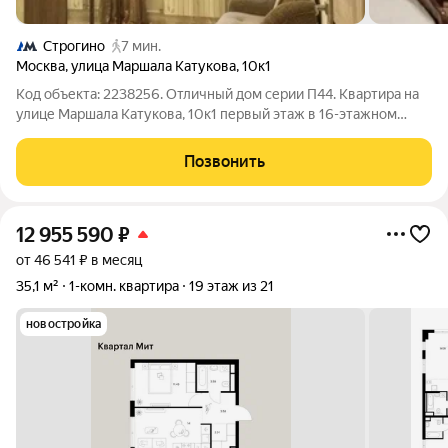
Строгино
7 мин.
Москва
,
улица Маршала Катукова
,
10к1
Код объекта: 2238256. Отличный дом серии П44. Квартира на
улице Маршала Катукова, 10к1 первый этаж в 16-этажном
доме, 37,2 м с практичной планировкой и наземной парковкой
у подъезда. Удобный вход и быстрый доступ к транспорту
Позвонить
делают возвращение
12 955 590
₽
от 46 541 ₽ в месяц
35,1 м²
1-комн. квартира
19 этаж из 21
новостройка