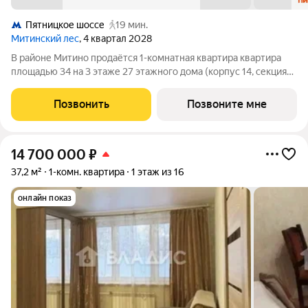
Пятницкое шоссе
19 мин.
Митинский лес
, 4 квартал 2028
В районе Митино продаётся 1-комнатная квартира квартира
площадью 34 на 3 этаже 27 этажного дома (корпус 14, секция
5) в проекте ПИК «Митинский лес». Удобное расположение 20
минут пешком до станции метро «Пятницкое шоссе». 8 минут
Позвонить
Позвоните мне
на автомобиле до
14 700 000
₽
37,2 м²
1-комн. квартира
1 этаж из 16
онлайн показ