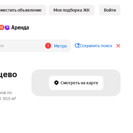
зместить объявление
Моя подборка ЖК
Войти
1
Сохранить поиск
Метро
цево
Смотреть на карте
ков по
 30,5 м²