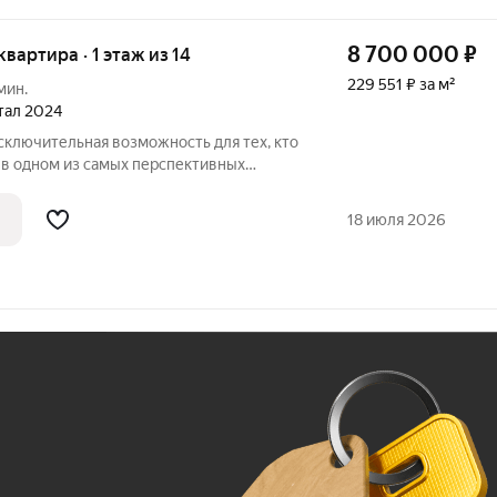
8 700 000
₽
 квартира · 1 этаж из 14
229 551 ₽ за м²
мин.
ртал 2024
сключительная возможность для тех, кто
в одном из самых перспективных
тся однокомнатная квартира площадью
ском административном округе, район
18 июля 2026
Ж