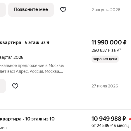
ушкинское С/П, жилой комплекс Родные
уково, Новомосковский административный
Позвоните мне
2 августа 2026
11 990 000
₽
 квартира · 5 этаж из 9
250 837 ₽ за м²
 квартал 2025
хорошая цена
никальное предложение в Москве:
оссия, Москва,
тративный округ, район Внуково,
. Прописка Москва Общая информация: -
27 июля 2026
10 949 988
₽
я квартира · 10 этаж из 10
от 24 585 ₽ в месяц
мин.