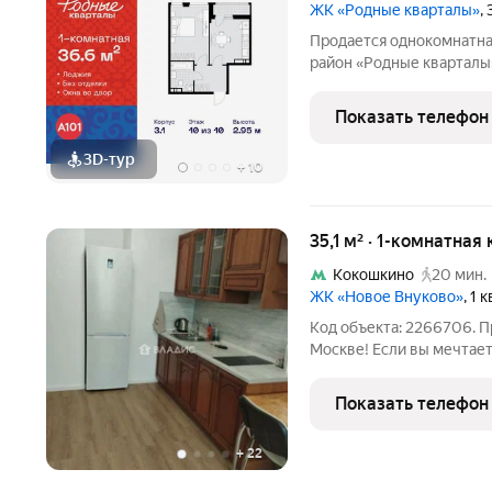
ЖК «Родные кварталы»
,
Продается однокомнатна
район «Родные кварталы»
Новомосковский АО, Мар
Кварталы, 3.1, район Вн
Показать телефон
округ, Москва. Общая
3D-тур
+
10
35,1 м² · 1-комнатная
Кокошкино
20 мин.
ЖК «Новое Внуково»
, 1 
Код объекта: 2266706. П
Москве! Если вы мечтает
где можно сразу заехать
это предложение для вас
Показать телефон
расположена на
+
22