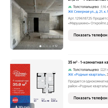
Толстопальцево
16 
ЖК Северная ул., д. 21, к. 
Арт. 129618725 Продаёт
«Марушкино» Откройте д
будет наполнен комфорт
вниманию светлую однок
Показать телефон
продуманной
+
12
35 м² · 1-комнатная 
Толстопальцево
21 
ЖК «Родные кварталы»
,
Продается однокомнатна
район «Родные кварталы»
Новомосковский АО, Мар
Кварталы, 3.1, район Вн
Показать телефон
округ, Москва. Общая
3D-тур