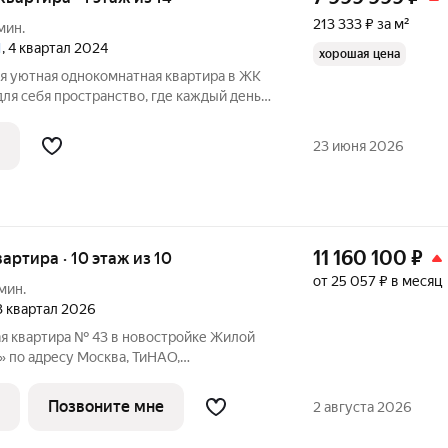
213 333 ₽ за м²
мин.
1
, 4 квартал 2024
хорошая цена
ся уютная однокомнатная квартира в ЖК
ля себя пространство, где каждый день
ом и гармонией! Представляем вашему
омнатную квартиру на 1м этаже с
23 июня 2026
11 160 100
₽
квартира · 10 этаж из 10
от 25 057 ₽ в месяц
мин.
 3 квартал 2026
я квартира № 43 в новостройке Жилой
 по адресу Москва, ТиНАО,
ушкинское С/П, жилой комплекс Родные
уково, Новомосковский административный
Позвоните мне
2 августа 2026