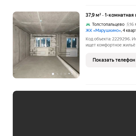
37,9 м² · 1-комнатная
Толстопальцево
16 
ЖК «Марушкино»
, 4 ква
Код объекта: 2229296. И
ищет комфортное жильё 
районов Москвы! Продаё
37,9 кв. м в Новомосков
Показать телефон
Внуково, деревня
+
1
ЕЖЕМЕСЯЧНЫЙ ПЛАТЁ