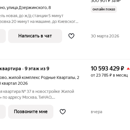
300 901 ₽ за м²
ино
,
улица Дзержинского
,
8
онлайн показ
ль новая, до ж/д станции 5 минут
зовка 20 минут на машине, до Киевского
ктричке, до аэропорта Внуково 15 минут
, огороженная территория, во дворе
Написать в чат
30 марта 2026
10 593 429
₽
 квартира · 9 этаж из 9
от 23 785 ₽ в месяц
ково
,
жилой комплекс Родные Кварталы
,
2
 3 квартал 2026
я квартира № 37 в новостройке Жилой
 по адресу Москва, ТиНАО,
ушкинское С/П, жилой комплекс Родные
ково, Новомосковский административный
Позвоните мне
вчера