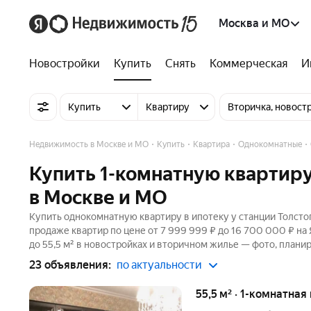
Москва и МО
Новостройки
Купить
Снять
Коммерческая
И
Купить
Квартиру
Вторичка, новост
Недвижимость в Москве и МО
Купить
Квартира
Однокомнатные
Купить 1-комнатную квартиру
в Москве и МО
Купить однокомнатную квартиру в ипотеку у станции Толсто
продаже квартир по цене от 7 999 999 ₽ до 16 700 000 ₽ н
до 55,5 м² в новостройках и вторичном жилье — фото, планир
23 объявления:
по актуальности
55,5 м² · 1-комнатная