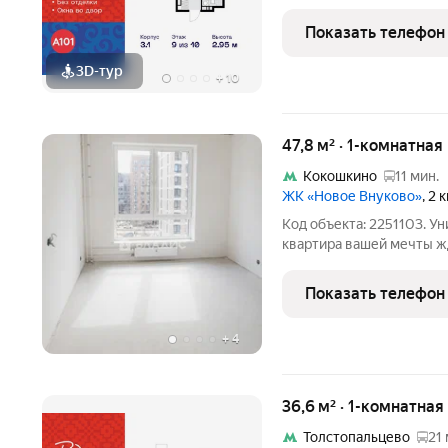
Новомосковский АО, Мар
Кварталы, 3.1, район Вн
Показать телефон
округ, Москва. Общая
3D-тур
+
10
47,8 м² · 1-комнатная
Кокошкино
11 мин.
ЖК «Новое Внуково»
, 2
Код объекта: 2251103. У
квартира вашей мечты ждёт вас! Адрес: Р
Новомосковский админис
Аэростатная улица, 15к9
Показать телефон
Год постройки: 2025. -
+
4
36,6 м² · 1-комнатна
Толстопальцево
21 