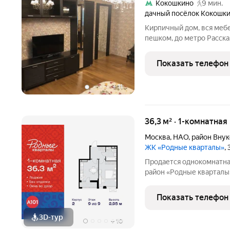
Кокошкино
9 мин.
дачный посёлок Кокошк
Кирпичный дом, вся мебе
пешком, до метро Расска
вокзала 30 минут на эле
на машине в любое время
Показать телефон
детская
+
11
36,3 м² · 1-комнатная
Москва
,
НАО
,
район Вну
ЖК «Родные кварталы»
,
Продается однокомнатна
район «Родные кварталы»
Новомосковский АО, Мар
Кварталы, 2, район Вну
Показать телефон
округ, Москва. Общая
3D-тур
+
10