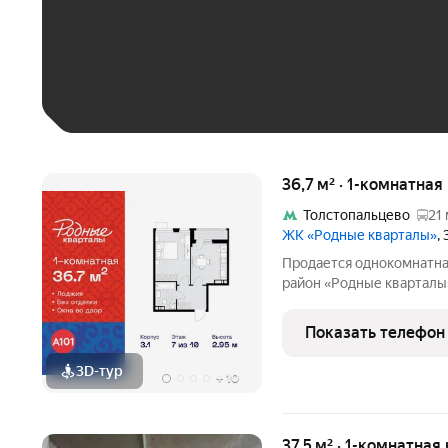
До 30 тыс. ₽
До 50 тыс. ₽
До 70 тыс. ₽
Больше 100 тыс. ₽
36,7 м² · 1-комнатная
Толстопальцево
21 
ЖК «Родные кварталы»
,
Продается однокомнатна
район «Родные кварталы»
Новомосковский АО, Мар
Кварталы, 3.1, район Вн
Показать телефон
округ, Москва. Общая
3D-тур
+
10
37,5 м² · 1-комнатная