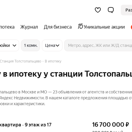
Ра
потека
Журнал
Для бизнеса
Уникальные акции
ройки
1 комн.
Цена
Станция Толстопальцево
В ипотеку
 в ипотеку у станции Толстопаль
пальцево в Москве и МО — 23 объявления от агентств и собственни
а Яндекс Недвижимости. В нашем каталоге предложения площадью от
овки и характеристики.
16 700 000
₽
 квартира · 9 этаж из 17