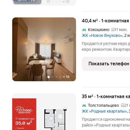
+
10
40,4 м² · 1-комнатна
Кокошкино
11 мин.
ЖК «Новое Внуково»
, 2
Продается уютная евро 
евро ремонтом. Квартир
кирпичного дома, постро
приятный вид во двор, г
Показать телефон
детской
+
16
35 м² · 1-комнатная к
Толстопальцево
21 
ЖК «Родные кварталы»
,
Продается однокомнатна
район «Родные кварталы»