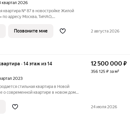
 3 квартал 2026
я квартира № 87 в новостройке Жилой
 по адресу Москва, ТиНАО,
ушкинское С/П, жилой комплекс Родные
уково, Новомосковский административный
Позвоните мне
2 августа 2026
12 500 000
₽
 квартира · 14 этаж из 14
356 125 ₽ за м²
квартал 2023
родается стильная квартира в Новой
е о современной квартире в новом доме,
 и жить без дополнительных вложений,
! Светлая и уютная квартира
24 июля 2026