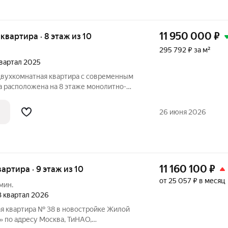
11 950 000
₽
я квартира · 8 этаж из 10
295 792 ₽ за м²
 квартал 2025
двухкомнатная квартира с современным
а расположена на 8 этаже монолитно-
енного в 2025 году. Из окон открывается
де находится закрытая территория с
26 июня 2026
11 160 100
₽
вартира · 9 этаж из 10
от 25 057 ₽ в месяц
мин.
 3 квартал 2026
я квартира № 38 в новостройке Жилой
 по адресу Москва, ТиНАО,