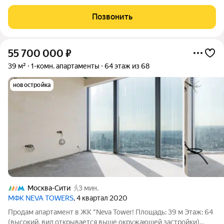
особой ценности и архитектурного совершенства. «СЕЗАР
БУДУЩЕЕ» ультрасовременный жилой комплекс премиум-
Позвонить
класса, формирующий новый архитектурный
55 700 000
₽
39 м²
1-комн. апартаменты
64 этаж из 68
новостройка
Москва-Сити
3 мин.
МФК NEVA TOWERS
, 4 квартал 2020
Продам апартамент в ЖК "Neva Tower! Площадь: 39 м Этаж: 64
(высокий, вид открывается выше окружающей застройки)