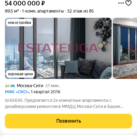
54 000 000
₽
89,5 м²
1-комн. апартаменты
32 этаж из 85
новостройка
хорошая цена
Москва-Сити
1 мин.
МФК «ОКО»
, 1 квартал 2016
Id 65695. Предлагается 2х комнатные апартаменты с
дизайнерскими ремонтом в ММДЦ Москва-Сити в Башне
«Око». Уникальное предложение для тех, кто ценит комфорт и
современный стиль жизни. Просторныe апартаменты общей
Позвонить
площадью 89,5 кв. м. в престижном