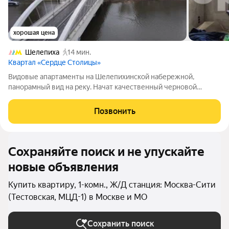
хорошая цена
Шелепиха
14 мин.
Квартал «Сердце Столицы»
Видовые апартаменты на Шелепихинской набережной,
панорамный вид на реку. Начат качественный черновой
ремонт, что даёт возможность новым владельцам
реализовать свои дизайнерские идеи и создать уютное
Позвонить
пространство по своему вкусу. Вид на реку, создаёт
Сохраняйте поиск и не упускайте
новые объявления
Купить квартиру, 1-комн., Ж/Д станция: Москва-Сити
(Тестовская, МЦД-1) в Москве и МО
Сохранить поиск