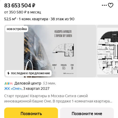
83 653 504
₽
от 350 580 ₽ в месяц
52,5 м²
1-комн. квартира
38 этаж из 90
новостройка
последнее предложение
Деловой центр
3 мин.
ЖК «Оне»
, 3 квартал 2027
Старт продаж! Квартиры в Москва-Сити в самой
инновационной башне Оне. В продаже 1-комнатная квартира
площадью 52.50 м на 38-м этаже. Новый современный жилой
комплекс премиум-класса Оне расположен в самом сердце
Позвонить
Позвоните мне
деловой жизни столицы в Москва-Сити,