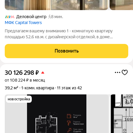
Деловой центр
8 мин.
МФК Capital Towers
Предлагаем вашему вниманию 1 - комнатную квартиру
площадью 52,6 кв.м. с дизайнерской отделкой, в доме
премиум класса ЖК «Capital Towers», башня Park Tower.
Красивая виды на две стороны, панорамные окна в пол,
Позвонить
премиум отделка и сантехника не оставит
30 126 298
₽
от 108 224 ₽ в месяц
39,2 м²
1-комн. квартира
11 этаж из 42
новостройка