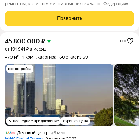
ремонтом, в элитном жилом комплексе «Башня Федерация».
Панорамные окна, с потрясающим видом на город и Москву-
реку, тщательно спланированный интерьер, где каждая деталь,
Позвонить
направлена на создание атмосферы
45 800 000
₽
от 191 941 ₽ в месяц
47,9 м²
1-комн. квартира
60 этаж из 69
новостройка
последнее предложение
хорошая цена
Деловой центр
6 мин.