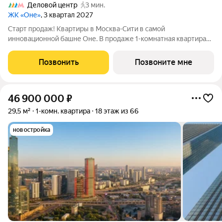
Деловой центр
3 мин.
ЖК «Оне»
, 3 квартал 2027
Старт продаж! Квартиры в Москва-Сити в самой
инновационной башне Оне. В продаже 1-комнатная квартира
площадью 39 м на 39-м этаже. Новый современный жилой
комплекс премиум-класса Оне расположен в самом сердце
Позвонить
Позвоните мне
деловой жизни столицы в Москва-Сити, где
46 900 000
₽
29,5 м²
1-комн. квартира
18 этаж из 66
новостройка