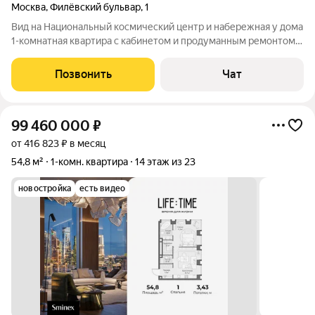
Москва
,
Филёвский бульвар
,
1
Вид на Национальный космический центр и набережная у дома
1-комнатная квартира с кабинетом и продуманным ремонтом в
Филёвском парке Квартира, в которой пространство работает
на вас. На 12 этаже с техническим этажом сверху тишина, свет
Позвонить
Чат
и открытая
99 460 000
₽
от 416 823 ₽ в месяц
54,8 м²
1-комн. квартира
14 этаж из 23
новостройка
есть видео