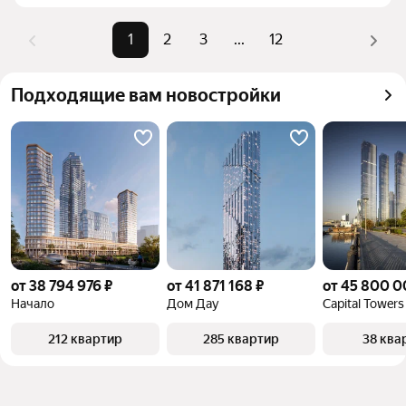
верхней части страницы есть самые частые 
комбинации фильтров, например «» или «»
1
2
3
...
12
Помимо удобной сортировки по цене продажи вы 
можете отсортировать результаты по стоимости 
Подходящие вам новостройки
квадратного метра или площади
от 38 794 976 ₽
от 41 871 168 ₽
от 45 800 0
Начало
Дом Дау
Capital Towers
212 квартир
285 квартир
38 ква