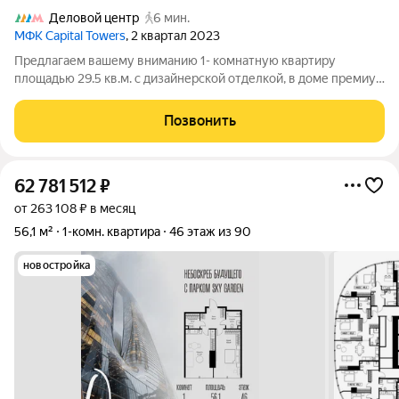
Деловой центр
6 мин.
МФК Capital Towers
, 2 квартал 2023
Предлагаем вашему вниманию 1- комнатную квартиру
площадью 29.5 кв.м. с дизайнерской отделкой, в доме премиум
класса ЖК «Capital Towers», башня Park Tower. Красивая виды,
панорамные окна в пол, премиум отделка и сантехника не
Позвонить
оставит вас равнодушными!
62 781 512
₽
от 263 108 ₽ в месяц
56,1 м²
1-комн. квартира
46 этаж из 90
новостройка