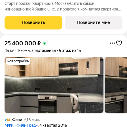
Старт продаж! Квартиры в Москва-Сити в самой
инновационной башне Оне. В продаже 1-комнатная квартира
площадью 48.80 м на 46-м этаже. Новый современный жилой
комплекс премиум-класса Оне расположен в самом сердце
Позвонить
Позвоните мне
деловой жизни столицы в Москва-Сити,
25 400 000
₽
45 м²
1-комн. апартаменты
5 этаж из 15
новостройка
Фили
16 мин.
МФК «Фили Град»
, 4 квартал 2015