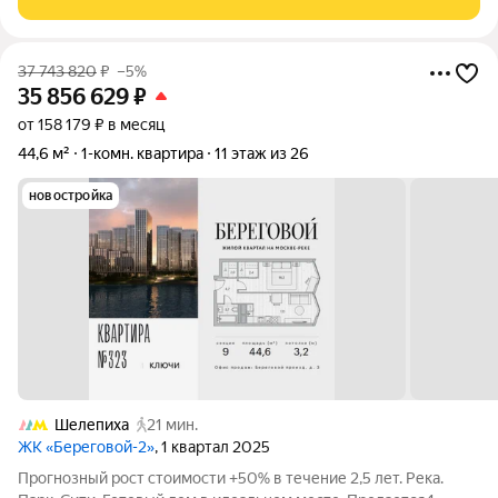
Сити, наполняя
37 743 820
₽
–5%
35 856 629
₽
от 158 179 ₽ в месяц
44,6 м²
1-комн. квартира
11 этаж из 26
новостройка
Шелепиха
21 мин.
ЖК «Береговой-2»
, 1 квартал 2025
Прогнозный рост стоимости +50% в течение 2,5 лет. Река.