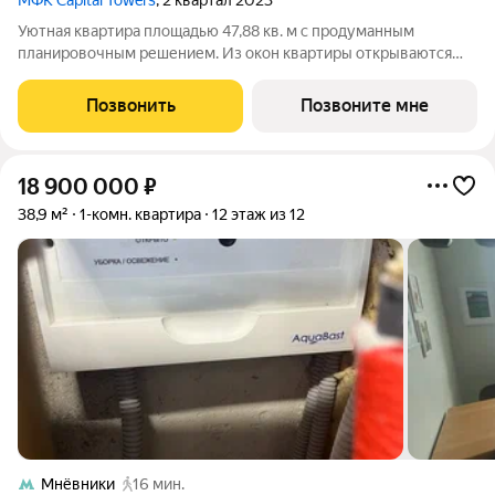
МФК Capital Towers
, 2 квартал 2023
Уютная квартира площадью 47,88 кв. м с продуманным
планировочным решением. Из окон квартиры открываются
потрясающие виды на гостиницу «Рэдиссон Коллекшен
Москва» (историческое название гостиница «Украина»), Дом
Позвонить
Позвоните мне
правительства Российской Федерации,
18 900 000
₽
38,9 м²
1-комн. квартира
12 этаж из 12
Мнёвники
16 мин.