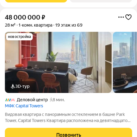
48 000 000
₽
28 м²
1-комн. квартира
19 этаж из 69
новостройка
3D-тур
Деловой центр
8 мин.
МФК Capital Towers
Видовая квартира с панорамным остеклением в башне Park
Tower, Capital Towers Квартира расположена на девятнадцатом
этаже башни Park Tower на Краснопресненской набережной.
Панорамные окна открывают виды на Москву-реку и Москва-
Позвонить