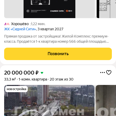
Хорошёво
22 мин.
ЖК «Сидней Сити»
, 3 квартал 2027
Прямая продажа от застройщика! Жилой Комплекс премиум-
класса. Продаётся 1-к квартира номер 566 общей площадью
39.2 кв.м. на 11-м этаже 42 этажного здания. Предчистовая
отделка. - Линейная планировка - максимальная
Позвонить
функциональность и удобство. -
20 000 000
₽
33,3 м²
1-комн. квартира
20 этаж из 30
новостройка