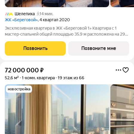
Шелепиха
14 мин.
ЖК «Береговой»
, 4 квартал 2020
Эксклюзивная квартира в ЖК «Береговой 1» Квартира с 1
мастер-спальней общей площадью 35.9 м расположена на 29-
м этаже жилого комплекса «Береговой 1». Из окон каждой
комнаты открываются лучшие панорамные виды на столицу и
Позвонить
Позвоните мне
Москву-реку. Продуманное и
72 000 000
₽
52,6 м²
1-комн. квартира
19 этаж из 66
новостройка