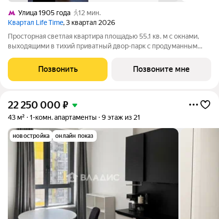
Улица 1905 года
12 мин.
Квартал Life Time
, 3 квартал 2026
Просторная светлая квартира площадью 55,1 кв. м с окнами,
выходящими в тихий приватный двор-парк с продуманным
ландшафтным дизайном. Из кухни-гостиной открывается вид
на пруд, а панорамное остекление делает его особенно
Позвонить
Позвоните мне
зрелищным. Продуманная
22 250 000
₽
43 м²
1-комн. апартаменты
9 этаж из 21
новостройка
онлайн показ