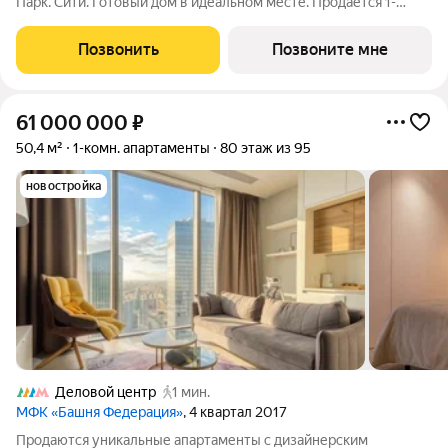
Парк. Сити. Готовый дом в идеальном месте. Продается 1-
комнатная квартира на 11-м этаже с панорамным остеклением
и видом на парковый массив Фили - открытая перспектива без
Позвонить
Позвоните мне
риска высокоэтажной
61 000 000
₽
50,4 м²
1-комн. апартаменты
80 этаж из 95
новостройка
Деловой центр
1 мин.
МФК «Башня Федерация»
, 4 квартал 2017
Продаются уникальные апартаменты с дизайнерским