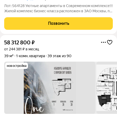
Лот: 564128 Уютные апартаменты в Современном комплексе!!!
Жилой комплекс бизнес-класса расположен в ЗАО Москвы, по
адресу Береговой проезд,5к2 Квартал является частью
проекта "Большой Сити" О КВАРТИРЕ: -Апартамент общей
Позвонить
площадью 45 кв .м -Сделан
58 312 800
₽
от 244 381 ₽ в месяц
39 м²
1-комн. квартира
39 этаж из 90
новостройка