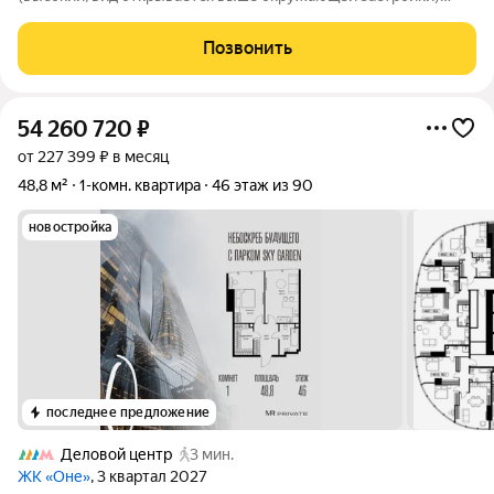
Высота потолков: 4,2 м (чистовая) Вид: Москва-река,
панорамное остекление О преимуществах: Главная
Позвонить
особенность высота потолков 4,2
54 260 720
₽
от 227 399 ₽ в месяц
48,8 м²
1-комн. квартира
46 этаж из 90
новостройка
последнее предложение
Деловой центр
3 мин.
ЖК «Оне»
, 3 квартал 2027