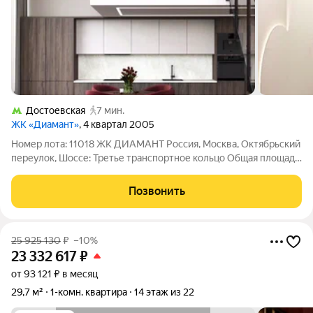
Достоевская
7 мин.
ЖК «Диамант»
, 4 квартал 2005
Номер лота: 11018 ЖК ДИАМАНТ Россия, Москва, Октябрьский
переулок, Шоссе: Третье транспортное кольцо Общая площадь:
51.10 м.кв., Жилая площадь: 16.50 м.кв., Площадь кухни: 19.40
м.кв., Кухня-гостинная Дизайн проект в подарок. Сложившееся
Позвонить
окружение в
25 925 130
₽
–10%
23 332 617
₽
от 93 121 ₽ в месяц
29,7 м²
1-комн. квартира
14 этаж из 22