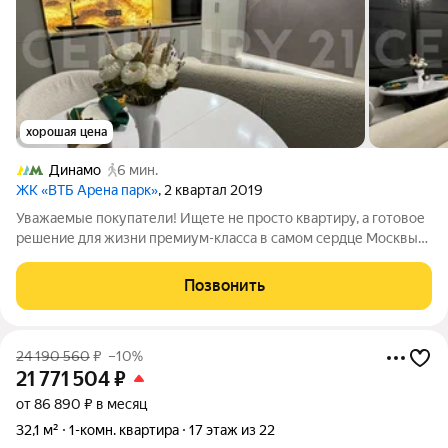
хорошая цена
Динамо
6 мин.
ЖК «ВТБ Арена парк»
, 2 квартал 2019
Уважаемые покупатели! Ищете не просто квартиру, а готовое
решение для жизни премиум-класса в самом сердце Москвы?
Ваше внимание приковывают эти стильные апартаменты в
знаковом комплексе «ВТБ Арена Парк» месте, где создана
Позвонить
идеальная городская среда.
24 190 560
₽
–10%
21 771 504
₽
от 86 890 ₽ в месяц
32,1 м²
1-комн. квартира
17 этаж из 22