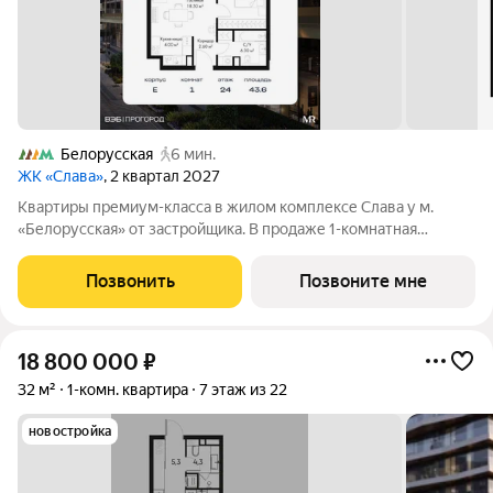
Белорусская
6 мин.
ЖК «Слава»
, 2 квартал 2027
Квартиры премиум-класса в жилом комплексе Слава у м.
«Белорусская» от застройщика. В продаже 1-комнатная
квартира площадью 43.60 м на 24-м этаже 39 этажного дома.
Новый современный жилой комплекс премиум-класса Слава
Позвонить
Позвоните мне
расположен в той части центра,
18 800 000
₽
32 м²
1-комн. квартира
7 этаж из 22
новостройка