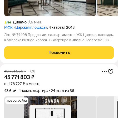
Динамо
6 мин.
МФК «Царская площадь»
, 4 квартал 2018
Лот № 74498 Предлагается апартамент в ЖК Царская площадь.
Комплекс бизнес-класса . В квартире выполнен современный
ремонт из качественных, натуральных отделочных
материалов ( паркет и керамогранит на полу), теплый пол в
Позвонить
ванной . Выполнена добротная
49 751 960
₽
–8%
45 771 803
₽
от 178 727 ₽ в месяц
43,6 м²
1-комн. квартира
24 этаж из 36
новостройка