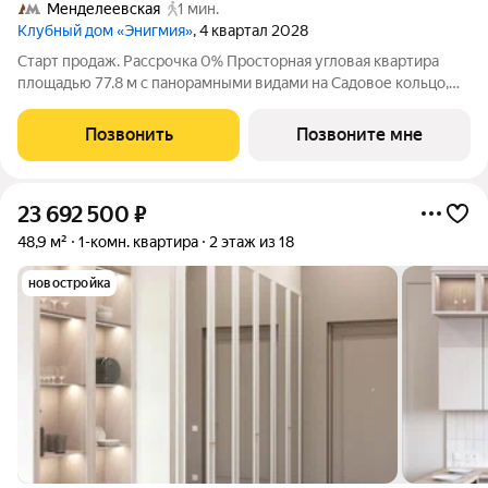
Менделеевская
1 мин.
Клубный дом «Энигмия»
, 4 квартал 2028
Старт продаж. Рассрочка 0% Просторная угловая квартира
площадью 77.8 м с панорамными видами на Садовое кольцо,
Новослободскую ул. и во двор. Продуманная планировка с
мастер-спальней и гардеробной с окном. ЭНИГМИЯ дом-
Позвонить
Позвоните мне
скульптура, притягивающий
23 692 500
₽
48,9 м²
1-комн. квартира
2 этаж из 18
новостройка