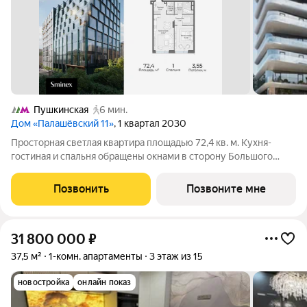
Пушкинская
6 мин.
Дом «Палашёвский 11»
, 1 квартал 2030
Просторная светлая квартира площадью 72,4 кв. м. Кухня-
гостиная и спальня обращены окнами в сторону Большого
Палашёвского переулка, панорамные окна наполняют
пространство воздухом. Продуманная планировка позволяет
Позвонить
Позвоните мне
разместить одну спальную комнату с
31 800 000
₽
37,5 м²
1-комн. апартаменты
3 этаж из 15
новостройка
онлайн показ