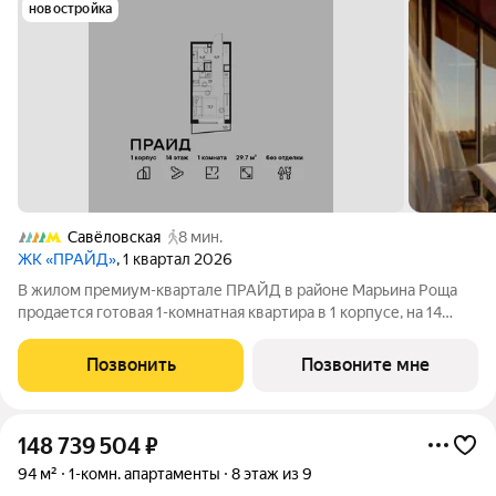
новостройка
Савёловская
8 мин.
ЖК «ПРАЙД»
, 1 квартал 2026
В жилом премиум-квартале ПРАЙД в районе Марьина Роща
продается готовая 1-комнатная квартира в 1 корпусе, на 14
этаже, в секции 10 площадью 29.7 м напрямую от застройщика
PIONEER. Ключи в 2026 году. Площадь комнат: кухня-
Позвонить
Позвоните мне
гостинная 7,9 м спальня
148 739 504
₽
94 м²
1-комн. апартаменты
8 этаж из 9