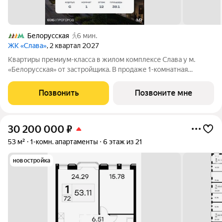
Белорусская
6 мин.
ЖК «Слава»
, 2 квартал 2027
Квартиры премиум-класса в жилом комплексе Слава у м.
«Белорусская» от застройщика. В продаже 1-комнатная
квартира площадью 38.10 м на 12-м этаже 36 этажного дома.
Новый современный жилой комплекс премиум-класса Слава
Позвонить
Позвоните мне
расположен в той части центра,
30 200 000
₽
53 м²
1-комн. апартаменты
6 этаж из 21
новостройка