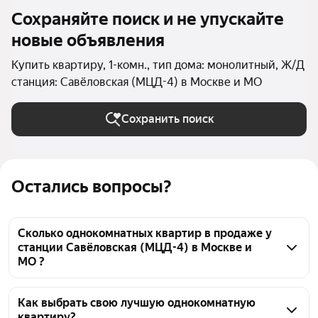
Сохраняйте поиск и не упускайте
новые объявления
Купить квартиру, 1-комн., тип дома: монолитный, Ж/Д
станция: Савёловская (МЦД-4) в Москве и МО
Сохранить поиск
Остались вопросы?
Сколько однокомнатных квартир в продаже у
станции Савёловская (МЦД-4) в Москве и
МО ?
На Яндекс Недвижимости в продаже у станции 
Савёловская (МЦД-4) в Москве и МО 91 
Как выбрать свою лучшую однокомнатную
квартиру?