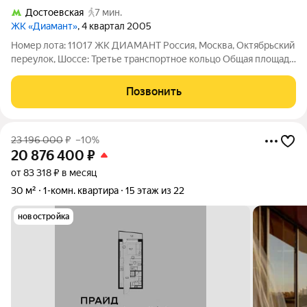
Достоевская
7 мин.
ЖК «Диамант»
, 4 квартал 2005
Номер лота: 11017 ЖК ДИАМАНТ Россия, Москва, Октябрьский
переулок, Шоссе: Третье транспортное кольцо Общая площадь:
48.90 м.кв., Жилая площадь: 10.00 м.кв., Площадь кухни: 23.20
м.кв., Кухня-гостинная Сложившееся окружение в жилом
Позвонить
комплексе! Одно из
23 196 000
₽
–10%
20 876 400
₽
от 83 318 ₽ в месяц
30 м²
1-комн. квартира
15 этаж из 22
новостройка