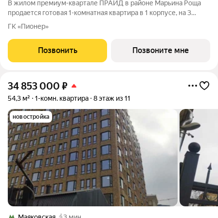
В жилом премиум-квартале ПРАЙД в районе Марьина Роща
продается готовая 1-комнатная квартира в 1 корпусе, на 3
этаже, в секции 10 площадью 36.2 м напрямую от застройщика
ГК «Пионер»
PIONEER. Ключи в 2026 году. Площадь комнат: кухня-
гостинная 10,2 м спальня
Позвонить
Позвоните мне
34 853 000
₽
54,3 м²
1-комн. квартира
8 этаж из 11
новостройка
Маяковская
3 мин.