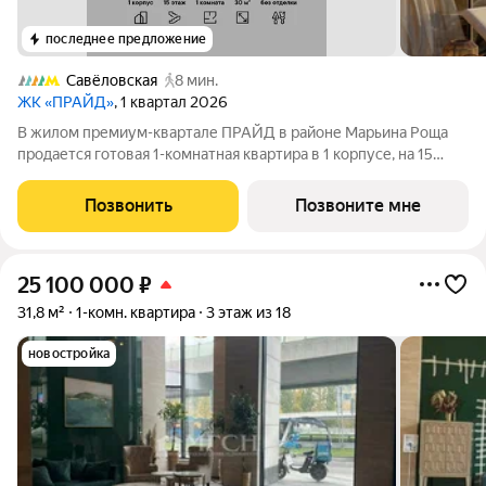
последнее предложение
Савёловская
8 мин.
ЖК «ПРАЙД»
, 1 квартал 2026
В жилом премиум-квартале ПРАЙД в районе Марьина Роща
продается готовая 1-комнатная квартира в 1 корпусе, на 15
этаже, в секции 10 площадью 30 м напрямую от застройщика
PIONEER. Ключи в 2026 году. Площадь комнат: кухня-
Позвонить
Позвоните мне
гостинная 8 м спальня 10,8
25 100 000
₽
31,8 м²
1-комн. квартира
3 этаж из 18
новостройка