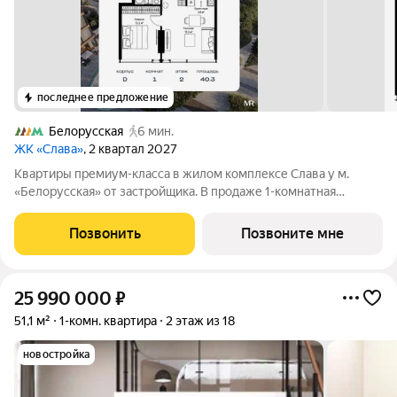
последнее предложение
Белорусская
6 мин.
ЖК «Слава»
, 2 квартал 2027
Квартиры премиум-класса в жилом комплексе Слава у м.
«Белорусская» от застройщика. В продаже 1-комнатная
квартира площадью 40.30 м на 2-м этаже 34 этажного дома.
Новый современный жилой комплекс премиум-класса Слава
Позвонить
Позвоните мне
расположен в той части центра, где
25 990 000
₽
51,1 м²
1-комн. квартира
2 этаж из 18
новостройка