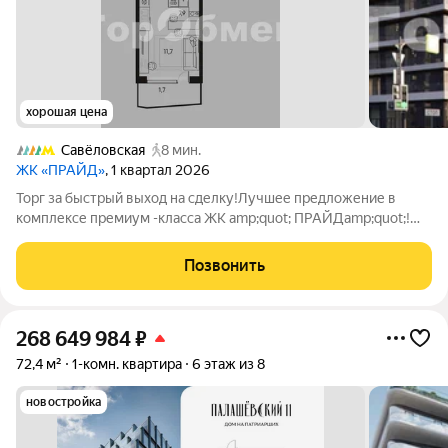
хорошая цена
Савёловская
8 мин.
ЖК «ПРАЙД»
, 1 квартал 2026
Торг за быстрый выход на сделку!Лучшее предложение в
комплексе премиум -класса ЖК amp;quot; ПРАЙДamp;quot;!
Дом сдан, ключи почти на руках! Отличный вид на внутренний
сад! Цена на 30% ниже чем у застройщика! Просторная
Позвонить
однокомнатная квартира(
268 649 984
₽
72,4 м²
1-комн. квартира
6 этаж из 8
новостройка