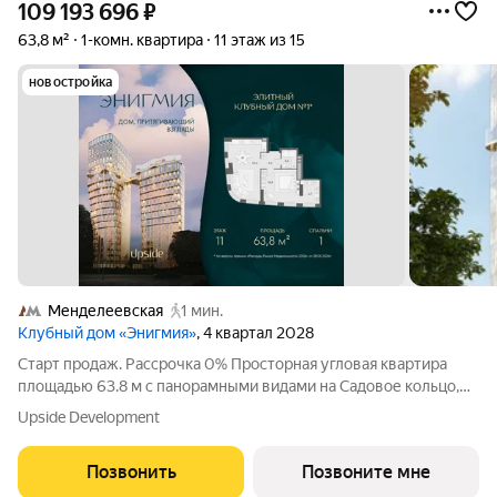
109 193 696
₽
63,8 м²
1-комн. квартира
11 этаж из 15
новостройка
Менделеевская
1 мин.
Клубный дом «Энигмия»
, 4 квартал 2028
Старт продаж. Рассрочка 0% Просторная угловая квартира
площадью 63.8 м с панорамными видами на Садовое кольцо,
Новослободскую ул. и во двор. Продуманная планировка с
Upside Development
мастер-спальней и гардеробной с окном. ЭНИГМИЯ дом-
скульптура, притягивающий
Позвонить
Позвоните мне