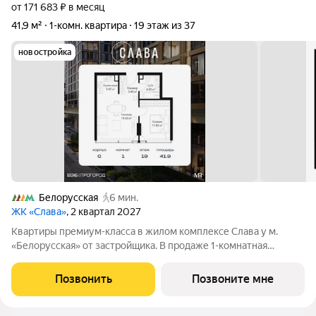
от 171 683 ₽ в месяц
41,9 м²
1-комн. квартира
19 этаж из 37
новостройка
Белорусская
6 мин.
ЖК «Слава»
, 2 квартал 2027
Квартиры премиум-класса в жилом комплексе Слава у м.
«Белорусская» от застройщика. В продаже 1-комнатная
квартира площадью 41.90 м на 19-м этаже 36 этажного дома.
Новый современный жилой комплекс премиум-класса Слава
Позвонить
Позвоните мне
расположен в той части центра,