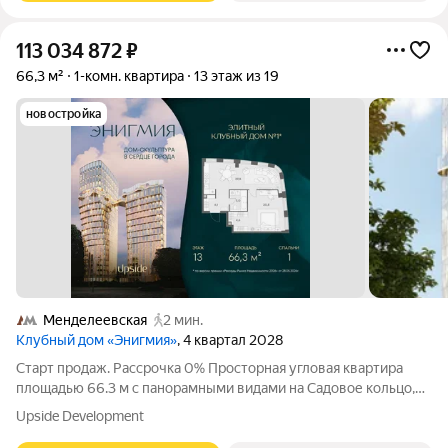
113 034 872
₽
66,3 м²
1-комн. квартира
13 этаж из 19
новостройка
Менделеевская
2 мин.
Клубный дом «Энигмия»
, 4 квартал 2028
Старт продаж. Рассрочка 0% Просторная угловая квартира
площадью 66.3 м с панорамными видами на Садовое кольцо,
Новослободскую ул. и во двор. Продуманная планировка с
Upside Development
мастер-спальней и гардеробной с окном. ЭНИГМИЯ дом-