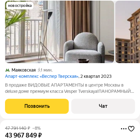
новостройка
Маяковская
1 мин.
Апарт-комплекс «Веспер Тверская»
, 2 квартал 2023
В продаже ВИДОВЫЕ АПАРТАМЕНТЫ в центре Москвы в
deluxe доме премиум класса Vesper Tverskaya!ПАНОРАМНЫЙ
ВИД на город- триумфальную лощадь и исторические
особняки. Апартаменты общей площадью 94 метров с
Позвонить
Чат
сервисом отеля 5-консьерж 24/7. Высокого качества
47 791 140
₽
–8%
43 967 849
₽