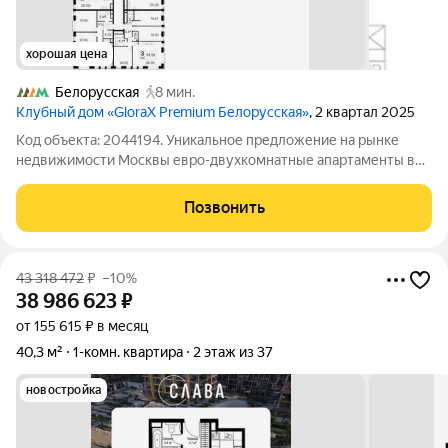
хорошая цена
Белорусская
8 мин.
Клубный дом «GloraX Premium Белорусская»
, 2 квартал 2025
Код объекта: 2044194. Уникальное предложение на рынке
недвижимости Москвы евро-двухкомнатные апартаменты в
современном жилом комплексе «GloraX Premium
Белорусская». Этот объект представляет собой идеальное
Позвонить
сочетание доступной цены, продуманной
43 318 472
₽
–10%
38 986 623
₽
от 155 615 ₽ в месяц
40,3 м²
1-комн. квартира
2 этаж из 37
новостройка