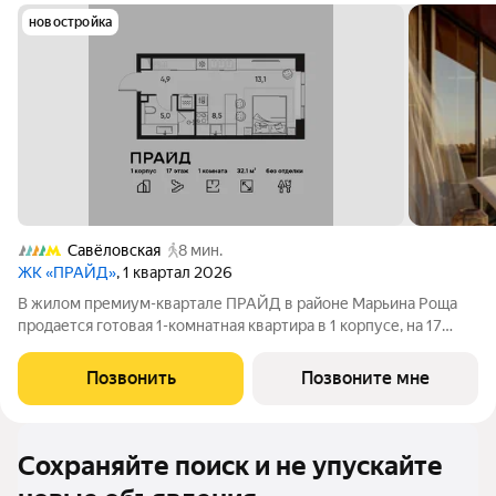
новостройка
Савёловская
8 мин.
ЖК «ПРАЙД»
, 1 квартал 2026
В жилом премиум-квартале ПРАЙД в районе Марьина Роща
продается готовая 1-комнатная квартира в 1 корпусе, на 17
этаже, в секции 6 площадью 32.1 м напрямую от застройщика
PIONEER. Ключи в 2026 году. Площадь комнат: кухня-
Позвонить
Позвоните мне
гостинная 8,5 м спальня
Сохраняйте поиск и не упускайте