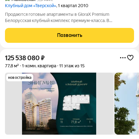
Клубный дом «Тверской»
, 1 квартал 2010
Продаются готовые апартаменты в GloraX Premium
Белорусская клубный комплекс премиум-класса. В
собственности. Готовы предложить эксклюзивную цену для
серьезного Покупателя. Звоните. Дом сдан, заканчиваются
Позвонить
ремонты в ЖК. В этом прекрасном апартаменте
125 538 080
₽
77,8 м²
1-комн. квартира
11 этаж из 15
новостройка