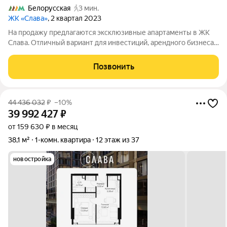
Белорусская
3 мин.
ЖК «Слава»
, 2 квартал 2023
На продажу предлагаются эксклюзивные апартаменты в ЖК
Слава. Отличный вариант для инвестиций, арендного бизнеса
или проживания. Дизайнерский ремонт по индивидуальному
проекту. Не требуется дополнительные вложения Прекрасное
Позвонить
панорамное остекление
44 436 032
₽
–10%
39 992 427
₽
от 159 630 ₽ в месяц
38,1 м²
1-комн. квартира
12 этаж из 37
новостройка