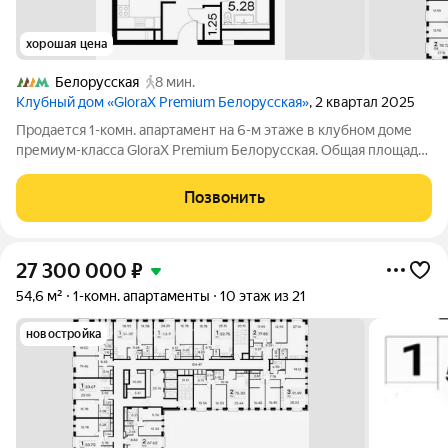
хорошая цена
Белорусская
8 мин.
Клубный дом «GloraX Premium Белорусская»
, 2 квартал 2025
Продается 1-комн. апартамент на 6-м этаже в клубном доме
премиум-класса GloraX Premium Белорусская. Общая площадь
лота составляет 53 кв. м, из которых 15,7 кв. м отведено под
жилую зону. Преимущества лота: спальня и гостиная с
Позвонить
эркерными окнами;
27 300 000
₽
54,6 м²
1-комн. апартаменты
10 этаж из 21
новостройка