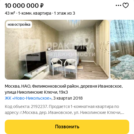
10 000 000
₽
43 м²
1-комн. квартира
1 этаж из 3
новостройка
Москва
,
НАО
,
Филимонковский район
,
деревня Ивановское
,
улица Николинские Ключи
,
19к3
ЖК «Ново-Никольское»
, 3 квартал 2018
Код объекта: 2192237. Продается 1-комнатная квартира по
адресу: г.Москва, дер. Ивановское, ул. Николинские Ключи,
д.19к3. Уникальное предложение для тех, кто ищет
комфортное жильё в динамично развивающемся районе
Позвонить
Москвы! Экологически чистый район!