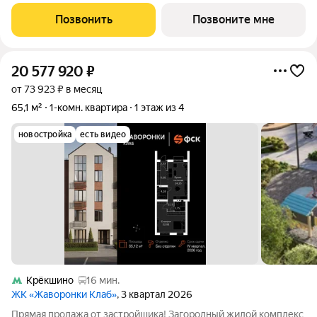
площадью 39.79 кв.м в Квартал Западный, корпус 10КВ на 1-м
этаже, в жилом комплексе "Квартал Западный".Застройщик
Позвонить
Позвоните мне
сдает квартиры с отделкой в нескольких
20 577 920
₽
от 73 923 ₽ в месяц
65,1 м²
1-комн. квартира
1 этаж из 4
новостройка
есть видео
Крёкшино
16 мин.
ЖК «Жаворонки Клаб»
, 3 квартал 2026
Прямая продажа от застройщика! Загородный жилой комплекс