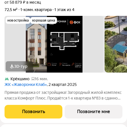
от 58 879 ₽ в месяц
72,5 м²
1-комн. квартира
1 этаж из 4
новостройка
хорошая цена
3D-тур
Крёкшино
16 мин.
ЖК «Жаворонки Клаб»
, 2 квартал 2025
Прямая продажа от застройщика! Загородный жилой комплекс
класса Комфорт Плюс. Продаётся 1-к квартира №83 в сданном
корпусе общей площадью 72.5 кв.м на 1-м этаже 4 этажного
дома. Без отделки. Расположение комплекса: Для создания
Позвонить
Позвоните мне
гармоничного