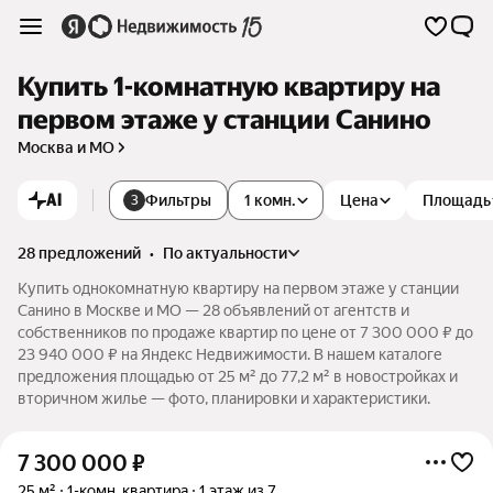
Купить 1-комнатную квартиру на
первом этаже у станции Санино
Москва и МО
AI
Фильтры
1 комн.
Цена
Площадь
3
28 предложений
•
по актуальности
Купить однокомнатную квартиру на первом этаже у станции
Санино в Москве и МО — 28 объявлений от агентств и
собственников по продаже квартир по цене от 7 300 000 ₽ до
23 940 000 ₽ на Яндекс Недвижимости. В нашем каталоге
предложения площадью от 25 м² до 77,2 м² в новостройках и
вторичном жилье — фото, планировки и характеристики.
7 300 000
₽
25 м²
1-комн. квартира
1 этаж из 7