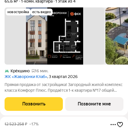
65,6 м²
1-комн. квартира
1 этаж из 4
новостройка
есть видео
Крёкшино
16 мин.
ЖК «Жаворонки Клаб»
, 3 квартал 2026
Прямая продажа от застройщика! Загородный жилой комплекс
класса Комфорт Плюс. Продаётся 1-к квартира №17 общей
площадью 65.59 кв.м на 1-м этаже 4 этажного дома. Без
отделки. Расположение комплекса: Для создания
Позвонить
Позвоните мне
гармоничного пространства в проекте
12 523 258
₽
–17%