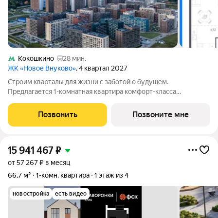
Кокошкино
28 мин.
ЖК «Новое Внуково»
, 4 квартал 2027
Строим кварталы для жизни с заботой о будущем.
Предлагается 1-комнатная квартира комфорт-класса
площадью 38.22 кв.м в Новое Внуково, корпус 34КВ на 1-м
этаже, в жилом комплексе "Новое Внуково". Застройщик
Позвонить
Позвоните мне
сдает квартиру с отделкой в нескольких
15 941 467
₽
от 57 267 ₽ в месяц
66,7 м²
1-комн. квартира
1 этаж из 4
новостройка
есть видео