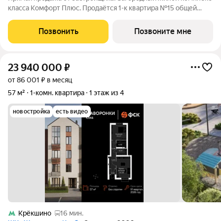
класса Комфорт Плюс. Продаётся 1-к квартира №15 общей
площадью 65.12 кв.м на 1-м этаже 4 этажного дома. Без
отделки. Расположение комплекса: Для создания
Позвонить
Позвоните мне
гармоничного пространства в проекте
23 940 000
₽
от 86 001 ₽ в месяц
57 м²
1-комн. квартира
1 этаж из 4
новостройка
есть видео
Крёкшино
16 мин.