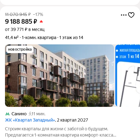
11 070 945
₽
–17%
9 188 885
₽
от 39 771 ₽ в месяц
41,4 м²
1-комн. квартира
1 этаж из 14
новостройка
Санино
11 мин.
ЖК «Квартал Западный»
, 2 квартал 2027
Строим кварталы для жизни с заботой о будущем.
Предлагается 1-комнатная квартира комфорт-класса