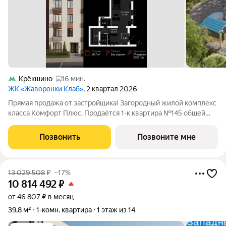
Крёкшино
16 мин.
ЖК «Жаворонки Клаб»
, 2 квартал 2026
Прямая продажа от застройщика! Загородный жилой комплекс
класса Комфорт Плюс. Продаётся 1-к квартира №145 общей
площадью 66.7 кв.м на 1-м этаже 4 этажного дома. Без
отделки. Расположение комплекса: Для создания
Позвонить
Позвоните мне
гармоничного пространства в проекте
13 029 508
₽
–17%
10 814 492
₽
от 46 807 ₽ в месяц
39,8 м²
1-комн. квартира
1 этаж из 14