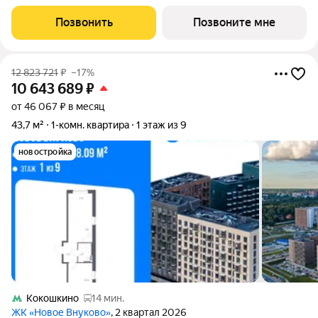
площадью 41.44 кв.м в Квартал Западный, корпус 6КВ на 1-м
этаже, в жилом комплексе "Квартал Западный".Застройщик
Позвонить
Позвоните мне
сдает квартиры с отделкой в нескольких
12 823 721
₽
–17%
10 643 689
₽
от 46 067 ₽ в месяц
43,7 м²
1-комн. квартира
1 этаж из 9
новостройка
Кокошкино
14 мин.
ЖК «Новое Внуково»
, 2 квартал 2026