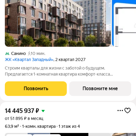
Санино
10 мин.
ЖК «Квартал Западный»
, 2 квартал 2027
Строим кварталы для жизни с заботой о будущем.
Предлагается 1-комнатная квартира комфорт-класса
площадью 42.83 кв.м в Квартал Западный, корпус 10КВ на 1-м
этаже, в жилом комплексе "Квартал Западный".Застройщик
Позвонить
Позвоните мне
сдает квартиры с отделкой в нескольких
14 445 937
₽
от 51 895 ₽ в месяц
63,9 м²
1-комн. квартира
1 этаж из 4