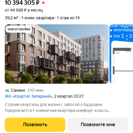
10 394 305
₽
от 44 988 ₽ в месяц
39,2 м²
1-комн. квартира
1 этаж из 14
новостройка
Санино
10 мин.
ЖК «Квартал Западный»
, 2 квартал 2027
Строим кварталы для жизни с заботой о будущем.
Предлагается 1-комнатная квартира комфорт-класса
площадью 39.2 кв.м в Квартал Западный, корпус 10КВ на 1-м
этаже, в жилом комплексе "Квартал Западный".Застройщик
Позвонить
Позвоните мне
сдает квартиры с отделкой в нескольких