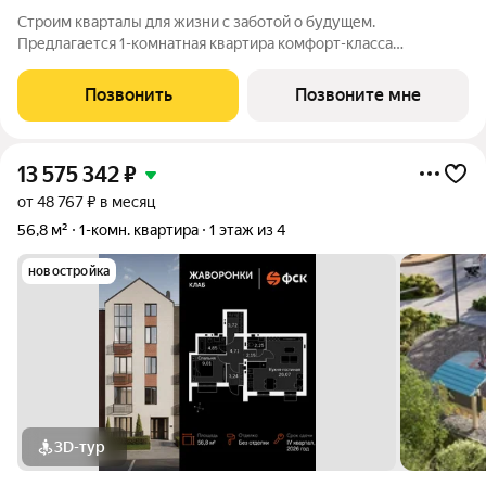
Строим кварталы для жизни с заботой о будущем.
Предлагается 1-комнатная квартира комфорт-класса
площадью 43.7 кв.м в Новое Внуково, корпус 27КВ на 1-м
этаже, в жилом комплексе "Новое Внуково". Застройщик
Позвонить
Позвоните мне
сдает квартиру с отделкой в нескольких
13 575 342
₽
от 48 767 ₽ в месяц
56,8 м²
1-комн. квартира
1 этаж из 4
новостройка
3D-тур