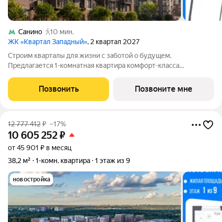
Санино
10 мин.
ЖК «Квартал Западный»
, 2 квартал 2027
Строим кварталы для жизни с заботой о будущем.
Предлагается 1-комнатная квартира комфорт-класса
площадью 39.77 кв.м в Квартал Западный, корпус 10КВ на 1-м
этаже, в жилом комплексе "Квартал Западный".Застройщик
Позвонить
Позвоните мне
сдает квартиры с отделкой в нескольких
12 777 412
₽
–17%
10 605 252
₽
от 45 901 ₽ в месяц
38,2 м²
1-комн. квартира
1 этаж из 9
новостройка