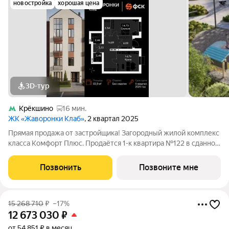
новостройка
хорошая цена
3D-тур
Крёкшино
16 мин.
ЖК «Жаворонки Клаб»
, 2 квартал 2025
Прямая продажа от застройщика! Загородный жилой комплекс
класса Комфорт Плюс. Продаётся 1-к квартира №122 в сданном
корпусе общей площадью 63.9 кв.м на 1-м этаже 4 этажного
дома. Без отделки. Расположение комплекса: Для создания
Позвонить
Позвоните мне
гармоничного
15 268 710
₽
–17%
12 673 030
₽
от 54 851 ₽ в месяц