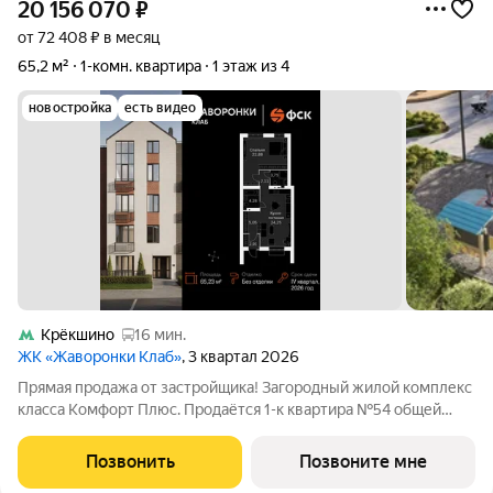
20 156 070
₽
от 72 408 ₽ в месяц
65,2 м²
1-комн. квартира
1 этаж из 4
новостройка
есть видео
Крёкшино
16 мин.
ЖК «Жаворонки Клаб»
, 3 квартал 2026
Прямая продажа от застройщика! Загородный жилой комплекс
класса Комфорт Плюс. Продаётся 1-к квартира №54 общей
площадью 65.23 кв.м на 1-м этаже 4 этажного дома. Без
отделки. Расположение комплекса: Для создания
Позвонить
Позвоните мне
гармоничного пространства в проекте