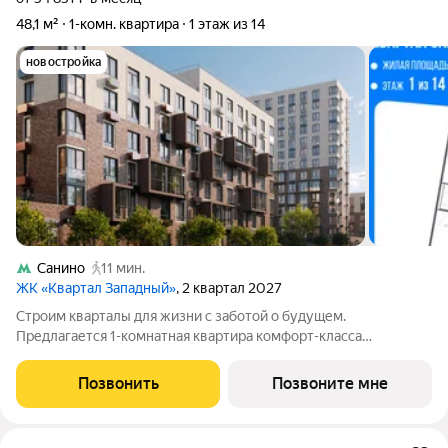
48,1 м²
1-комн. квартира
1 этаж из 14
новостройка
Санино
11 мин.
ЖК «Квартал Западный»
, 2 квартал 2027
Строим кварталы для жизни с заботой о будущем.
Предлагается 1-комнатная квартира комфорт-класса
площадью 48.06 кв.м в Квартал Западный, корпус 6КВ на 1-м
этаже, в жилом комплексе "Квартал Западный".Застройщик
Позвонить
Позвоните мне
сдает квартиры с отделкой в нескольких