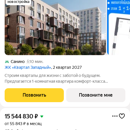
новостройка
Санино
10 мин.
ЖК «Квартал Западный»
, 2 квартал 2027
Строим кварталы для жизни с заботой о будущем.
Предлагается 1-комнатная квартира комфорт-класса
площадью 39.77 кв.м в Квартал Западный, корпус 10КВ на 1-м
этаже, в жилом комплексе "Квартал Западный".Застройщик
Позвонить
Позвоните мне
сдает квартиры с отделкой в нескольких
15 544 830
₽
от 55 843 ₽ в месяц