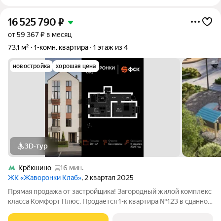
16 525 790
₽
от 59 367 ₽ в месяц
73,1 м²
1-комн. квартира
1 этаж из 4
новостройка
хорошая цена
3D-тур
Крёкшино
16 мин.
ЖК «Жаворонки Клаб»
, 2 квартал 2025
Прямая продажа от застройщика! Загородный жилой комплекс
класса Комфорт Плюс. Продаётся 1-к квартира №123 в сданном
корпусе общей площадью 73.1 кв.м на 1-м этаже 4 этажного