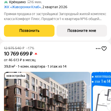
Крёкшино
16 мин.
ЖК «Жаворонки Клаб»
, 2 квартал 2026
Прямая продажа от застройщика! Загородный жилой комплекс
класса Комфорт Плюс. Продаётся 1-к квартира №16 общей
площадью 56.8 кв.м на 1-м этаже 4 этажного дома. Без
отделки. Расположение комплекса: Для создания
Позвонить
Позвоните мне
гармоничного пространства в проекте
12 975 540
₽
–17%
10 769 699
₽
от 46 613 ₽ в месяц
39,8 м²
1-комн. квартира
1 этаж из 14
новостройка