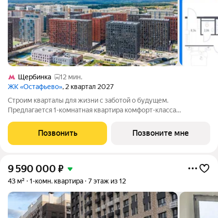
Щербинка
12 мин.
ЖК «Остафьево»
, 2 квартал 2027
Строим кварталы для жизни с заботой о будущем.
Предлагается 1-комнатная квартира комфорт-класса
площадью 47.47 кв.м в Остафьево, корпус 22КВ на 14-м этаже,
в жилом комплексе "Остафьево".Застройщик сдает квартиры с
Позвонить
Позвоните мне
отделкой в нескольких вариантах:
9 590 000
₽
43 м²
1-комн. квартира
7 этаж из 12