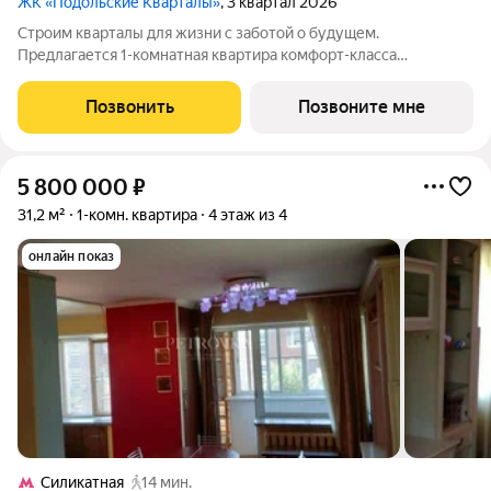
ЖК «Подольские Кварталы»
, 3 квартал 2026
Строим кварталы для жизни с заботой о будущем.
Предлагается 1-комнатная квартира комфорт-класса
площадью 39.97 кв.м в Подольские Кварталы, корпус 3КВ на
10-м этаже, в жилом комплексе "Подольские
Позвонить
Позвоните мне
Кварталы".Застройщик сдает квартиры с отделкой в
5 800 000
₽
31,2 м²
1-комн. квартира
4 этаж из 4
онлайн показ
Силикатная
14 мин.