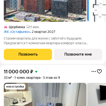
Щербинка
11 мин.
ЖК «Остафьево»
, 2 квартал 2027
Строим кварталы для жизни с заботой о будущем.
Предлагается 1-комнатная квартира комфорт-класса
площадью 36.45 кв.м в Остафьево, корпус 20КВ на 7-м этаже, в
жилом комплексе "Остафьево".Застройщик сдает квартиры с
Позвонить
Позвоните мне
отделкой в нескольких вариантах:
11 000 000
₽
33 м²
1-комн. квартира
3 этаж из 9
новостройка