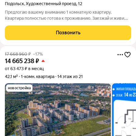
Подольск
,
Художественный проезд
,
12
Предлогаю вашему вниманию 1 комнатную квартиру.
Квартира полностью готова к проживанию. Заезжай и живи.
Мебель частично остается. Совмещенный санузел. Балкон
застекленный. Рядом есть вся необходимая инфраструктура:
Позвонить
Школа, детский садик, магазины,
17 668 960
₽
–17%
14 665 238
₽
от 63 473 ₽ в месяц
42,1 м²
1-комн. квартира
14 этаж из 21
новостройка