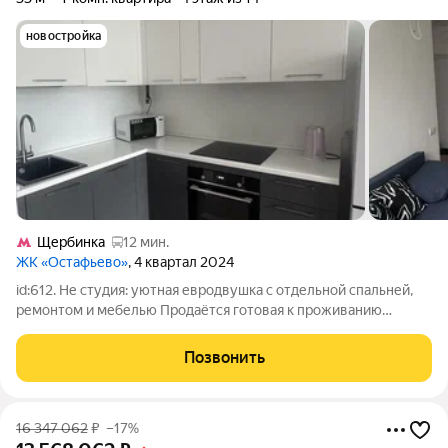
новостройка
Щербинка
12 мин.
ЖК «Остафьево»
, 4 квартал 2024
id:612. Не студия: уютная евродвушка с отдельной спальней,
ремонтом и мебелью Продаётся готовая к проживанию
евродвушка площадью 33 м в современном жилом квартале
района Щербинка. Главное преимущество квартиры
Позвонить
грамотное зонирование. Здесь есть
16 347 062
₽
–17%