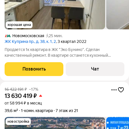
хорошая цена
Новомосковская
25 мин.
ЖК Куприна пр., д. 38, к. 1, 2
, 3 квартал 2022
Продается 1к квартира в ЖК "Эко Бунино". Сделан
качественный peмoнт. В квартире останется кухонный
гарнитур, остальное по договоренности. В пeшeй доcтупнoсти
метро Новомосковская (25-30 мин по экотропе), 10 мин на
Позвонить
Чат
транспорте до метро Потапово. В
16 422 191
₽
–17%
13 630 419
₽
от 58 994 ₽ в месяц
39,6 м²
1-комн. квартира
7 этаж из 21
новостройка