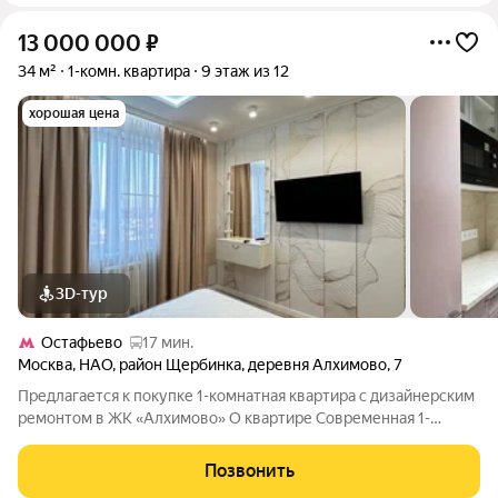
13 000 000
₽
34 м²
1-комн. квартира
9 этаж из 12
хорошая цена
3D-тур
Остафьево
17 мин.
Москва
,
НАО
,
район Щербинка
,
деревня Алхимово
,
7
Предлагается к покупке 1-комнатная квартира с дизайнерским
ремонтом в ЖК «Алхимово» О квартире Современная 1-
комнатная квартира с авторским дизайнерским ремонтом
заезжай и живи! Просторная планировка, увеличенные окна
Позвонить
наполняют пространство