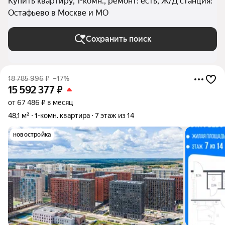
Купить квартиру, 1-комн., ремонт: есть, Ж/Д станция:
Остафьево в Москве и МО
Сохранить поиск
18 785 996
₽
–17%
15 592 377
₽
от 67 486 ₽ в месяц
48,1 м²
1-комн. квартира
7 этаж из 14
новостройка