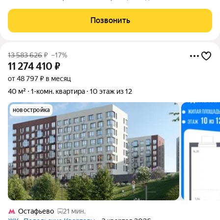
деньги и сделано с умом для долгой жизни. На полу дорогой
ламинат и керамогранит. Окна REHAU тихо и тепло даже
Позвонить
зимой. Радиатор ZEHNDER за 94
13 583 626
₽
–17%
11 274 410
₽
от 48 797 ₽ в месяц
40 м²
1-комн. квартира
10 этаж из 12
новостройка
Остафьево
21 мин.