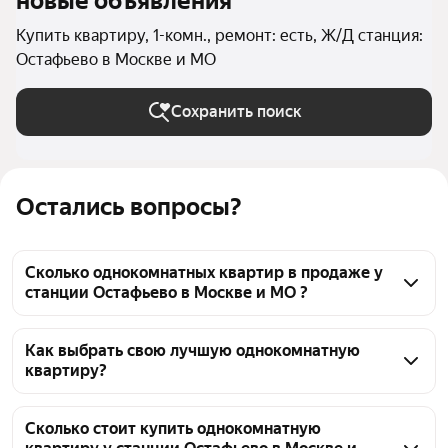
новые объявления
Купить квартиру, 1-комн., ремонт: есть, Ж/Д станция:
Остафьево в Москве и МО
Сохранить поиск
Остались вопросы?
Сколько однокомнатных квартир в продаже у
станции Остафьево в Москве и МО ?
На Яндекс Недвижимости в продаже у станции 
Остафьево в Москве и МО 101 однокомнатных 
Как выбрать свою лучшую однокомнатную
квартиру?
квартира, из них 3 объявления от собственников, 
66 объявлений от агентств, 32 объявления от 
Чтобы купить 1-комнатную квартиру с ремонтом у 
застройщиков
станции Остафьево, воспользуйтесь тепловой 
Сколько стоит купить однокомнатную