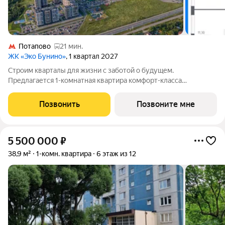
Потапово
21 мин.
ЖК «Эко Бунино»
, 1 квартал 2027
Строим кварталы для жизни с заботой о будущем.
Предлагается 1-комнатная квартира комфорт-класса
площадью 35.28 кв.м в Эко Бунино, корпус 13КВ на 16-м этаже,
в жилом комплексе "Эко Бунино".Застройщик сдает квартиры
Позвонить
Позвоните мне
с отделкой в нескольких вариантах:
5 500 000
₽
38,9 м²
1-комн. квартира
6 этаж из 12