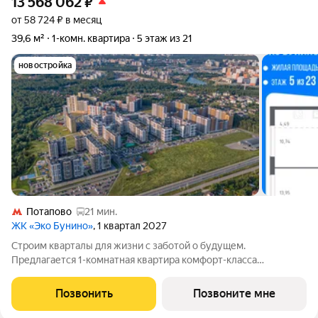
13 568 062
₽
от 58 724 ₽ в месяц
39,6 м²
1-комн. квартира
5 этаж из 21
новостройка
Потапово
21 мин.
ЖК «Эко Бунино»
, 1 квартал 2027
Строим кварталы для жизни с заботой о будущем.
Предлагается 1-комнатная квартира комфорт-класса
площадью 39.56 кв.м в Эко Бунино, корпус 13КВ на 5-м этаже, в
жилом комплексе "Эко Бунино".Застройщик сдает квартиры с
Позвонить
Позвоните мне
отделкой в нескольких вариантах: