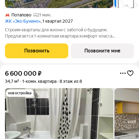
Потапово
21 мин.
ЖК «Эко Бунино»
, 1 квартал 2027
Строим кварталы для жизни с заботой о будущем.
Предлагается 1-комнатная квартира комфорт-класса
площадью 42.09 кв.м в Эко Бунино, корпус 13КВ на 14-м этаже,
в жилом комплексе "Эко Бунино".Застройщик сдает квартиры
Позвонить
Позвоните мне
с отделкой в нескольких вариантах:
6 600 000
₽
34,7 м²
1-комн. квартира
8 этаж из 8
новостройка