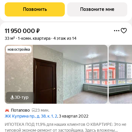
площадью 44.95 кв.м в Остафьево, корпус 20КВ на 5-м этаже, в
жилом комплексе "Остафьево".Застройщик сдает квартиры с
Позвонить
Позвоните мне
отделкой в нескольких вариантах:
11 950 000
₽
33 м²
1-комн. квартира
4 этаж из 14
новостройка
3D-тур
Потапово
23 мин.
ЖК Куприна пр., д. 38, к. 1, 2
, 3 квартал 2022
ИПОТЕКА ПОД 11,9% для наших клиентов О КВАРТИРЕ: Это не
типовой эконом-ремонт от застройщика. Здесь вложены