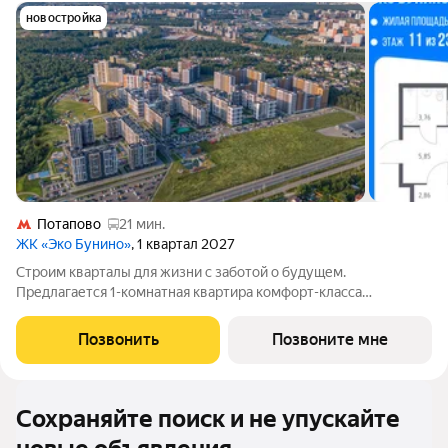
новостройка
Потапово
21 мин.
ЖК «Эко Бунино»
, 1 квартал 2027
Строим кварталы для жизни с заботой о будущем.
Предлагается 1-комнатная квартира комфорт-класса
площадью 35.73 кв.м в Эко Бунино, корпус 13КВ на 11-м этаже,
в жилом комплексе "Эко Бунино".Застройщик сдает квартиры
Позвонить
Позвоните мне
с отделкой в нескольких вариантах:
Сохраняйте поиск и не упускайте