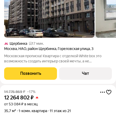
Щербинка
17 мин.
Москва
,
НАО
,
район Щербинка
,
Гореловская улица
,
3
Московская прописка! Квартира с отделкой White box это
возможность создать интерьер своей мечты, а не
переплачивать за чужой ремонт. Выполнены штукатурные
работы, проведена электрика и стяжка пола, установлена
Позвонить
Чат
хорошая входная железная дверь с
14 776 869
₽
–17%
12 264 802
₽
от 53 084 ₽ в месяц
35,7 м²
1-комн. квартира
11 этаж из 21