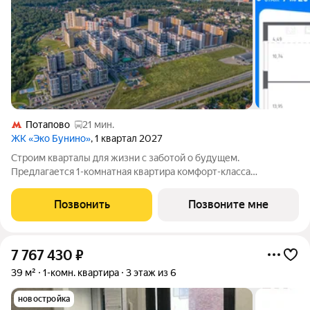
Потапово
21 мин.
ЖК «Эко Бунино»
, 1 квартал 2027
Строим кварталы для жизни с заботой о будущем.
Предлагается 1-комнатная квартира комфорт-класса
площадью 39.56 кв.м в Эко Бунино, корпус 13КВ на 7-м этаже, в
жилом комплексе "Эко Бунино".Застройщик сдает квартиры с
Позвонить
Позвоните мне
отделкой в нескольких вариантах:
7 767 430
₽
39 м²
1-комн. квартира
3 этаж из 6
новостройка