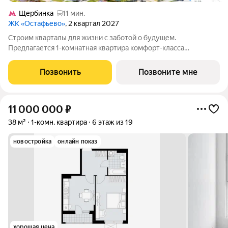
Щербинка
11 мин.
ЖК «Остафьево»
, 2 квартал 2027
Строим кварталы для жизни с заботой о будущем.
Предлагается 1-комнатная квартира комфорт-класса
площадью 48.11 кв.м в Остафьево, корпус 20КВ на 7-м этаже, в
жилом комплексе "Остафьево".Застройщик сдает квартиры с
Позвонить
Позвоните мне
отделкой в нескольких вариантах:
11 000 000
₽
38 м²
1-комн. квартира
6 этаж из 19
новостройка
онлайн показ
хорошая цена