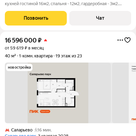
кухней гостиной 16м2, спальня - 12м2, гардеробная - 3м2.
Ремонт делался под себя год назад. Квартира готова к жизни:
современный ремонт, встроенная гардеробная, кухня со всей
Позвонить
Чат
техникой
16 596 000
₽
от 59 619 ₽ в месяц
40 м²
1-комн. квартира
19 этаж из 23
новостройка
Саларьево
16 мин.