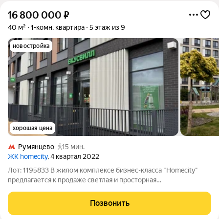
16 800 000
₽
40 м²
1-комн. квартира
5 этаж из 9
новостройка
хорошая цена
Румянцево
15 мин.
ЖК homecity
, 4 квартал 2022
Лот: 1195833 В жилом комплексе бизнес-класса "Homecity"
предлагается к продаже светлая и просторная
евродвухкомнатная квартира без отделки с высокими (3
метра) потолками; кухня-гостиная 18 метров, комната 15
Позвонить
метров, совмещенный санузел, большие окна