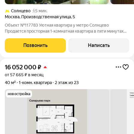
Солнцево
5 мин.
Москва
,
Производственная улица
,
5
Объект №117783 Уютная квартира у метро Солнцево
Продается просторная 1-комнатная квартира в пяти минутах
пешком от метро Солнцево! Я предлагаю приобрести
отличный вариант для жизни или сдачи в аренду. Квартира
Позвонить
Написать
расположена по адресу: Москва, ул.
16 052 000
₽
от 57 665 ₽ в месяц
40 м²
1-комн. квартира
2 этаж из 23
новостройка