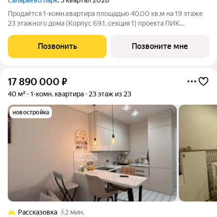
Саларьево парк
, 3 квартал 2028
Продаётся 1-комн.квартира площадью 40.00 кв.м на 19 этаже
23 этажного дома (Корпус 69.1, секция 1) проекта ПИК
Саларьево парк. Светлый просторный подъезд на уровне
земли, функциональная планировка, большие окна, с отделкой.
Позвонить
Позвоните мне
Жилой район «Саларьево
17 890 000
₽
40 м²
1-комн. квартира
23 этаж из 23
новостройка
Рассказовка
2 мин.