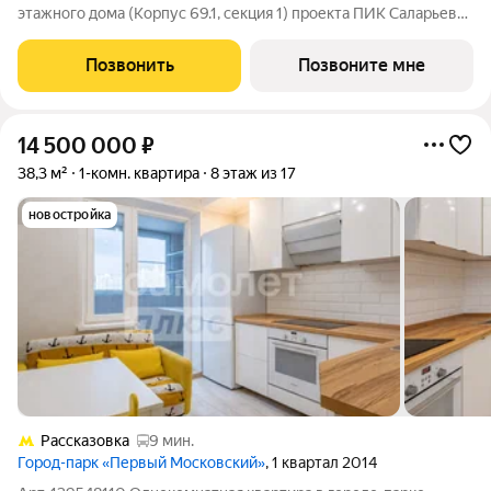
этажного дома (Корпус 69.1, секция 1) проекта ПИК Саларьево
парк. Светлый просторный подъезд на уровне земли,
функциональная планировка, большие окна, с отделкой. Жилой
Позвонить
Позвоните мне
район «Саларьево
14 500 000
₽
38,3 м²
1-комн. квартира
8 этаж из 17
новостройка
Рассказовка
9 мин.
Город-парк «Первый Московский»
, 1 квартал 2014