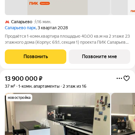
Саларьево
16 мин.
Саларьево парк
, 3 квартал 2028
Продаётся 1-комн.квартира площадью 40.00 кв.м на 2 этаже 23
этажного дома (Корпус 69.1, секция 1) проекта ПИК Саларьево
парк. Светлый просторный подъезд на уровне земли,
функциональная планировка, большие окна, с отделкой. Жилой
Позвонить
Позвоните мне
район «Саларьево
13 900 000
₽
37 м²
1-комн. апартаменты
2 этаж из 16
новостройка