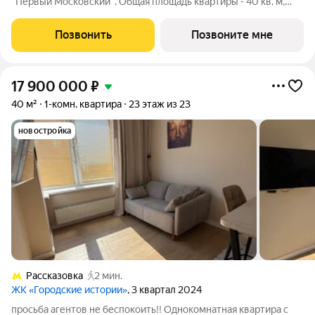
"Первый Московский". Общая площадь квартиры - 40 кв. м,
этаж 20 из 20. Срок сдачи - 1 квартал 2027 года. Тип дома -
монолитный. ТОЛЬКО ДО 31 АВГУСТА выгодные условия на
Позвонить
Позвоните мне
приобретение квартиры
17 900 000
₽
40 м²
1-комн. квартира
23 этаж из 23
новостройка
Рассказовка
2 мин.
ЖК «Городские истории»
, 3 квартал 2024
просьба агентов не беспокоить!! Однокомнатная квартира с