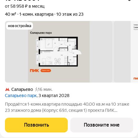
от 58 958 ₽ в месяц
40 м²
1-комн. квартира
10 этаж из 23
новостройка
Саларьево
16 мин.
Саларьево парк
, 3 квартал 2028
Продаётся 1-комн.квартира площадью 40.00 кв.м на 10 этаже
23 этажного дома (Корпус 69.1, секция 1) проекта ПИК
Саларьево парк. Светлый просторный подъезд на уровне
земли, функциональная планировка, большие окна, с отделкой.
Позвонить
Позвоните мне
Жилой район «Саларьево