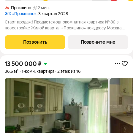
Прокшино
12 мин.
ЖК «Прокшино»
, 3 квартал 2028
Старт продаж! Продается однокомнатная квартира № 86 в
новостройке Жилой квартал «Прокшино» по адресу Москва,
ТиНАО, Новомосковский АО, Сосенское С/П, Москва,
Новомосковский административный округ, район Коммунарка,
Позвонить
Позвоните мне
ЖК Прокшино, 7.1.3. Общая площадь
13 500 000
₽
36,5 м²
1-комн. квартира
2 этаж из 16