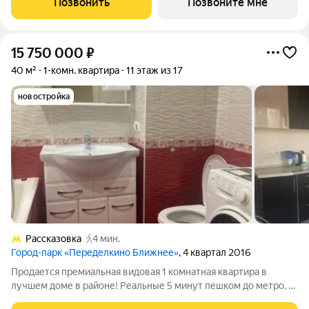
Позвонить
Позвоните мне
ЖК Прокшино, 7.1.3. Общая площадь
15 750 000
₽
40 м²
1-комн. квартира
11 этаж из 17
новостройка
Рассказовка
4 мин.
Город-парк «Переделкино Ближнее»
, 4 квартал 2016
Продается премиальная видовая 1 комнатная квартира в
лучшем доме в районе! Реальные 5 минут пешком до метро, с
прекрасным ремонтом и самой большой кухней в районе.