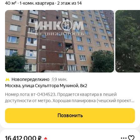
40 м²
1-комн. квартира
2 этаж из 14
Новопеределкино
9 мин.
Москва
,
улица Скульптора Мухиной
,
8к2
Номер лота: вт-0434523. Продается квартира в пешей
доступности от метро. Хорошая планировка (чешский проект),
без балкона, окна во двор. Свободная продажа. Содействие в
получении специальных условий и преференций по ипотеке.
Позвонить
16 412 000
₽