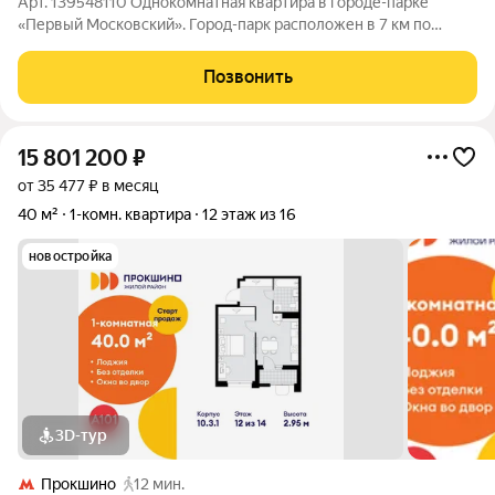
Арт. 139548110 Однокомнатная квартира в городе-парке
«Первый Московский». Город-парк расположен в 7 км по
Киевскому шоссе от МКАД на территории Новой Москвы. Есть
прямой выезд на Киевское шоссе. Для наших клиентов есть
Позвонить
возможность одобрения ипотеки
15 801 200
₽
от 35 477 ₽ в месяц
40 м²
1-комн. квартира
12 этаж из 16
новостройка
3D-тур
Прокшино
12 мин.