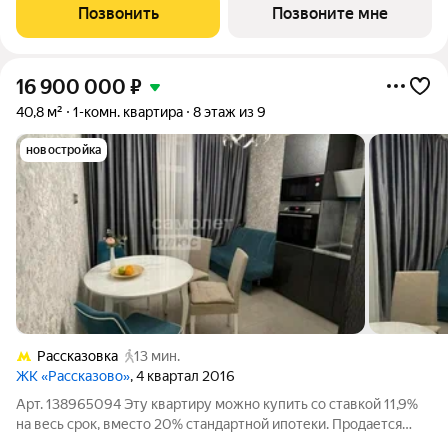
Новомосковский административный округ, район Коммунарка,
Позвонить
Позвоните мне
ЖК Прокшино, 7.1.3. Общая площадь
16 900 000
₽
40,8 м²
1-комн. квартира
8 этаж из 9
новостройка
Рассказовка
13 мин.
ЖК «Рассказово»
, 4 квартал 2016
Арт. 138965094 Эту квартиру можно купить со ставкой 11,9%
на весь срок, вместо 20% стандартной ипотеки. Продается
уютная однокомнатная квартира с дизайнерским ремонтом в