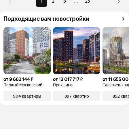
можете отсортировать результаты по стоимости 
1
2
3
...
25
квадратного метра или площади
Подходящие вам новостройки
от 9 662 144 ₽
от 13 017 717 ₽
от 11 655 00
Первый Московский
Прокшино
Саларьево па
904 квартиры
897 квартир
892 ква