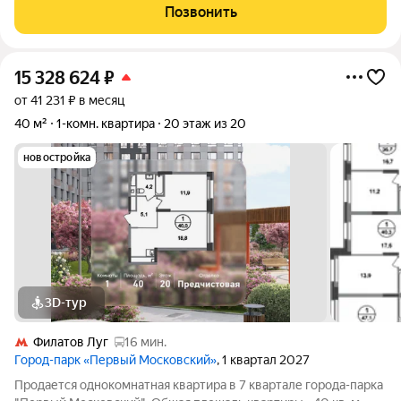
Кухня - более 10 метров (такая кухня только в 2-х домах
Позвонить
микрорайона)! Огромная комната
15 328 624
₽
от 41 231 ₽ в месяц
40 м²
1-комн. квартира
20 этаж из 20
новостройка
3D-тур
Филатов Луг
16 мин.
Город-парк «Первый Московский»
, 1 квартал 2027
Продается однокомнатная квартира в 7 квартале города-парка