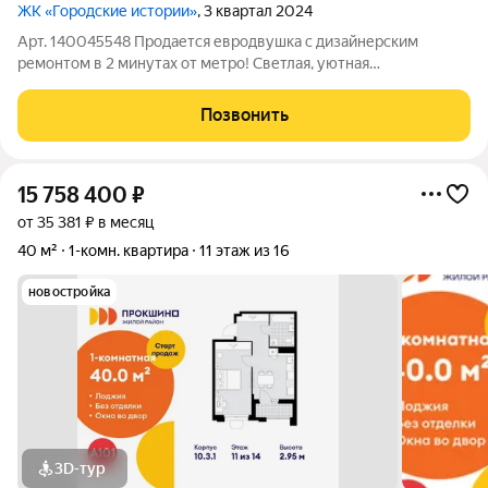
ЖК «Городские истории»
, 3 квартал 2024
Арт. 140045548 Продается евродвушка с дизайнерским
ремонтом в 2 минутах от метро! Светлая, уютная
однокомнатная квартира с функциональной планировкой
(евроформат). Ремонт делали для себя год назад, используя
Позвонить
только качественные и дорогие материалы.
15 758 400
₽
от 35 381 ₽ в месяц
40 м²
1-комн. квартира
11 этаж из 16
новостройка
3D-тур