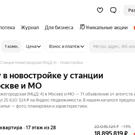
Ра
потека
Журнал
Для бизнеса
Уникальные акции
1 комн.
Цена
Взнос и платёж
Станция Нижегородская (МЦД-4)
Новостройки
 в новостройке у станции
скве и МО
жегородская (МЦД-4) в Москве и МО — 71 объявление от агентств 
 до 25 620 324 ₽ на Яндекс Недвижимости. В нашем каталоге предл
жилье — фото, планировки и характеристики.
22 045 124
₽
–14%
я квартира · 17 этаж из 28
18 895 819
₽