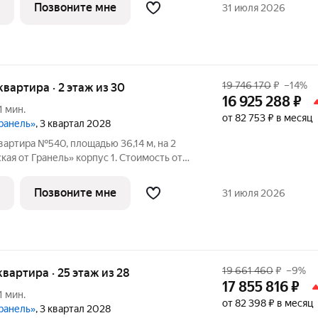
ранель» жилой комплекс для
Позвоните мне
31 июля 2026
19 746 170
₽
–14%
 квартира · 2 этаж из 30
16 925 288
₽
1 мин.
от 82 753 ₽ в месяц
Гранель»
, 3 квартал 2028
вартира №540, площадью 36,14 м, на 2
я от Гранель» корпус 1. Стоимость от
без отделки, планировка односторонняя,
ранель» жилой комплекс для
Позвоните мне
31 июля 2026
19 661 460
₽
–9%
 квартира · 25 этаж из 28
17 855 816
₽
1 мин.
от 82 398 ₽ в месяц
Гранель»
, 3 квартал 2028