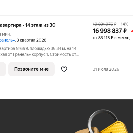
19 831 976
₽
–14%
я квартира · 14 этаж из 30
16 998 837
₽
1 мин.
от 83 113 ₽ в месяц
Гранель»
, 3 квартал 2028
вартира №699, площадью 35,84 м, на 14
я от Гранель» корпус 1. Стоимость от
без отделки, планировка односторонняя,
окна на улицу. «Нижегородская от Гранель» жилой комплекс для
Позвоните мне
31 июля 2026
Ж