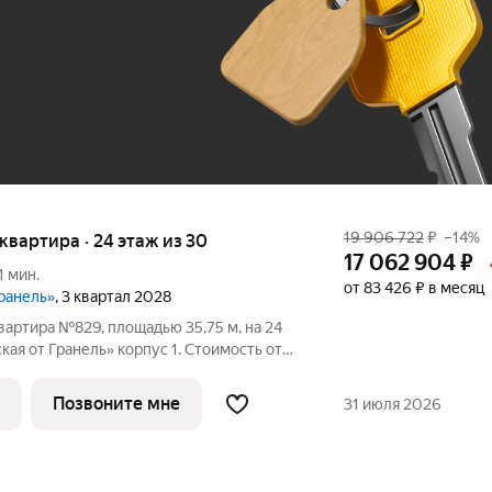
До 100 тыс. ₽
19 906 722
₽
–14%
я квартира · 24 этаж из 30
17 062 904
₽
1 мин.
от 83 426 ₽ в месяц
Гранель»
, 3 квартал 2028
вартира №829, площадью 35,75 м, на 24
я от Гранель» корпус 1. Стоимость от
без отделки, планировка односторонняя,
окна на улицу. «Нижегородская от Гранель» жилой комплекс для
Позвоните мне
31 июля 2026