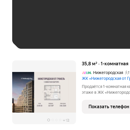
До 30 тыс. ₽
До 50 тыс. ₽
До 70 тыс. ₽
Больше 100 тыс. ₽
35,8 м² · 1-комнатна
Нижегородская
1
ЖК «Нижегородская от 
Продаётся 1-комнатная к
этаже в ЖК «Нижегородска
17062904 руб. Квартира 
Показать телефон
+
12