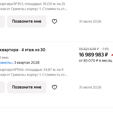
вартира №353, площадью 35,09 м, на 25
я от Гранель» корпус 1. Стоимость от
без отделки, планировка односторонняя,
окна на улицу. «Нижегородская от Гранель» жилой комплекс для
Позвоните мне
31 июля 2026
19 821 648
₽
–14%
я квартира · 4 этаж из 30
16 989 983
₽
1 мин.
от 83 070 ₽ в месяц
Гранель»
, 3 квартал 2028
вартира №566, площадью 34,87 м, на 4
я от Гранель» корпус 1. Стоимость от
без отделки, планировка односторонняя,
ранель» жилой комплекс для
Позвоните мне
31 июля 2026