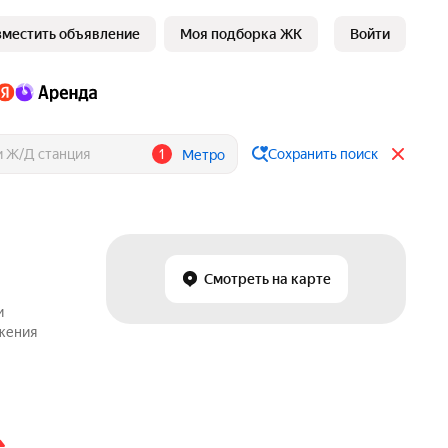
зместить объявление
Моя подборка ЖК
Войти
1
Сохранить поиск
Метро
Смотреть на карте
и
ожения