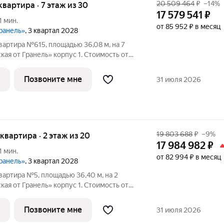
20 509 464
₽
–14%
 квартира · 7 этаж из 30
17 579 541
₽
1 мин.
от 85 952 ₽ в месяц
Гранель»
, 3 квартал 2028
вартира №615, площадью 36,08 м, на 7
я от Гранель» корпус 1. Стоимость от
без отделки, планировка односторонняя,
анель» жилой комплекс для
Позвоните мне
31 июля 2026
19 803 688
₽
–9%
я квартира · 2 этаж из 20
17 984 982
₽
1 мин.
от 82 994 ₽ в месяц
Гранель»
, 3 квартал 2028
вартира №5, площадью 36,40 м, на 2
я от Гранель» корпус 1. Стоимость от
без отделки, планировка односторонняя,
ранель» жилой комплекс для
Позвоните мне
31 июля 2026