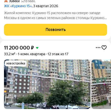
Химки
18 мин.
ЖК «Куркино 15»
, 3 квартал 2026
Жилой комплекс Куркино 15 расположен на севере-западе
Москвы в одном из самых зеленых районов столицы Куркино.
Изюминкой проекта являются квартиры с террасами. Из окон
которых открывается вдохновляющий вид на лесопарк и
Позвонить
мегаполис. Комплекс состоит
11 200 000
₽
33,2 м²
1-комн. квартира
12 этаж из 17
новостройка