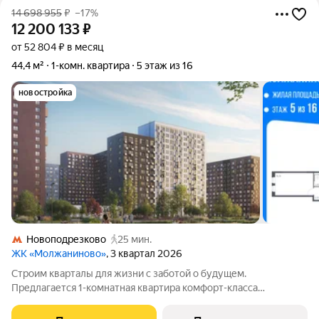
14 698 955
₽
–17%
12 200 133
₽
от 52 804 ₽ в месяц
44,4 м²
1-комн. квартира
5 этаж из 16
новостройка
Новоподрезково
25 мин.
ЖК «Молжаниново»
, 3 квартал 2026
Строим кварталы для жизни с заботой о будущем.
Предлагается 1-комнатная квартира комфорт-класса
площадью 44.43 кв.м в Молжаниново, корпус 4КВ на 5-м этаже,
в жилом комплексе "Молжаниново".Для тех, кто ценит время,