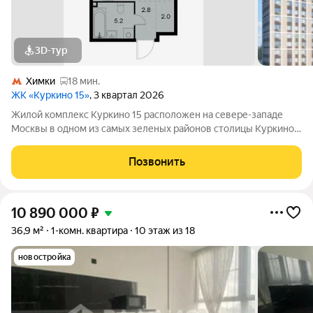
3D-тур
Химки
18 мин.
ЖК «Куркино 15»
, 3 квартал 2026
Жилой комплекс Куркино 15 расположен на севере-западе
Москвы в одном из самых зеленых районов столицы Куркино.
Изюминкой проекта являются квартиры с террасами. Из окон
которых открывается вдохновляющий вид на лесопарк и
Позвонить
мегаполис. Комплекс состоит
10 890 000
₽
36,9 м²
1-комн. квартира
10 этаж из 18
новостройка