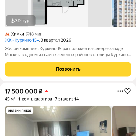
3D-тур
Химки
18 мин.
ЖК «Куркино 15»
, 3 квартал 2026
Жилой комплекс Куркино 15 расположен на севере-западе
Москвы в одном из самых зеленых районов столицы Куркино.
Изюминкой проекта являются квартиры с террасами. Из окон
которых открывается вдохновляющий вид на лесопарк и
Позвонить
мегаполис. Комплекс состоит
17 500 000
₽
45 м²
1-комн. квартира
7 этаж из 14
онлайн показ