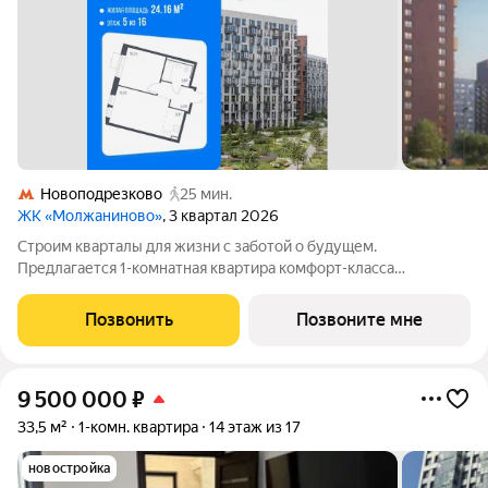
Новоподрезково
25 мин.
ЖК «Молжаниново»
, 3 квартал 2026
Строим кварталы для жизни с заботой о будущем.
Предлагается 1-комнатная квартира комфорт-класса
площадью 35.84 кв.м в Молжаниново, корпус 4КВ на 5-м этаже,
в жилом комплексе "Молжаниново".Для тех, кто ценит время,
Позвонить
Позвоните мне
предлагаем сделать готовую отделку:
9 500 000
₽
33,5 м²
1-комн. квартира
14 этаж из 17
новостройка