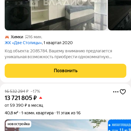
Химки
16 мин.
ЖК «Две Столицы»
, 1 квартал 2020
Код объекта: 2085784. Вашему вниманию предлагается
уникальная возможность приобрести однокомнатную
квартиру в Химках по адресу: улица имени К.И. Вороницына,
1к1. Этот объект отличное решение для тех, кто ищет
Позвонить
комфортное жильё в современном доме.
16 532 294
₽
–17%
13 721 805
₽
от 59 390 ₽ в месяц
40,8 м²
1-комн. квартира
11 этаж из 16
новостройка