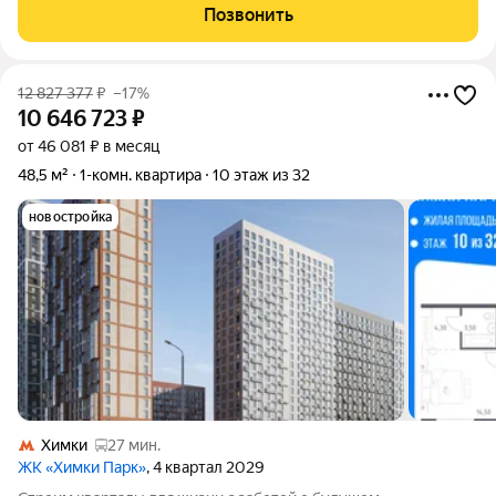
площадь квартиры, включая площадь лоджии 45,6 м2, без
Позвонить
учета лоджии 41,6 м2, комната
12 827 377
₽
–17%
10 646 723
₽
от 46 081 ₽ в месяц
48,5 м²
1-комн. квартира
10 этаж из 32
новостройка
Химки
27 мин.
ЖК «Химки Парк»
, 4 квартал 2029