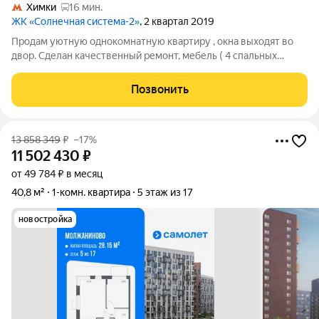
Химки
16 мин.
ЖК «Солнечная система-2»
, 2 квартал 2019
Продам уютную однокомнатную квартиру , окна выходят во
двор. Сделан качественный ремонт, мебель ( 4 спальных
места), кухня, ванная, установлена вся техника- 2 ТА, роутер,
духовой шкаф, варочная панель, вытяжка, холодильник,
Позвонить
стиральная машина.
13 858 349
₽
–17%
11 502 430
₽
от 49 784 ₽ в месяц
40,8 м²
1-комн. квартира
5 этаж из 17
новостройка