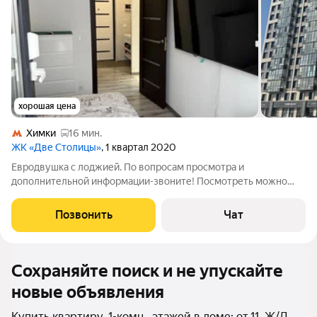
хорошая цена
Химки
16 мин.
ЖК «Две Столицы»
, 1 квартал 2020
Евродвушка с лоджией. По вопросам просмотра и
дополнительной информации-звоните! Посмотреть можно
заранее по договоренности по телефону, сообщения не
доходят. 2027 год откроется станция МЦД-3 Монумент в 2 мин
Позвонить
Чат
пешком Квартира в залоге Альфа
Сохраняйте поиск и не упускайте
новые объявления
Купить квартиру, 1-комн., этажей в доме: от 11, Ж/Д