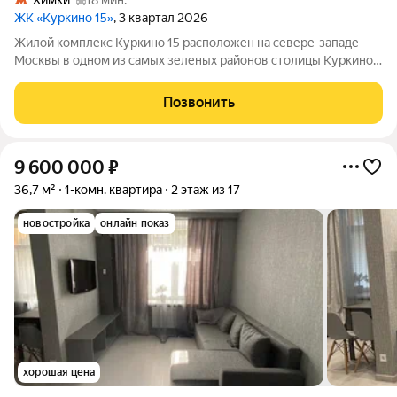
Химки
18 мин.
ЖК «Куркино 15»
, 3 квартал 2026
Жилой комплекс Куркино 15 расположен на севере-западе
Москвы в одном из самых зеленых районов столицы Куркино.
Изюминкой проекта являются квартиры с террасами. Из окон
которых открывается вдохновляющий вид на лесопарк и
Позвонить
мегаполис. Комплекс состоит
9 600 000
₽
36,7 м²
1-комн. квартира
2 этаж из 17
новостройка
онлайн показ
хорошая цена