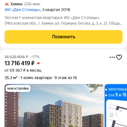
Химки
16 мин.
ЖК «Две Столицы»
, 3 квартал 2018
Уютная 1-комнатная квартира в ЖК «Две Столицы»
(Московская обл., г. Химки, ул. Германа Титова, д. 3, к. 2). Общая
площадь 33,2 кв. м, 12 этаж из 17 в монолитном доме.
Продуманная планировка: кухня-гостиная, выделенная зона
Позвонить
спальни, укомплектованная
16 525 806
₽
–17%
13 716 419
₽
от 59 367 ₽ в месяц
35,3 м²
1-комн. квартира
9 этаж из 16
новостройка