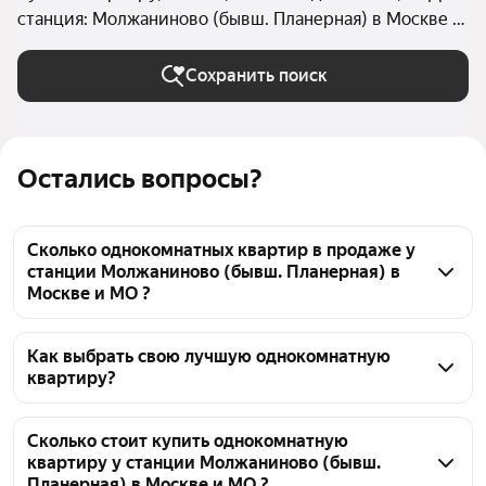
станция: Молжаниново (бывш. Планерная) в Москве и
МО
Сохранить поиск
Остались вопросы?
Сколько однокомнатных квартир в продаже у
станции Молжаниново (бывш. Планерная) в
Москве и МО ?
На Яндекс Недвижимости в продаже у станции 
Молжаниново (бывш. Планерная) в Москве и МО 
Как выбрать свою лучшую однокомнатную
квартиру?
339 однокомнатных квартир, из них 2 объявления 
от собственников, 43 объявления от агентств, 294 
Чтобы купить 1-комнатную квартиру в 
объявления от застройщиков
многоэтажном доме у станции Молжаниново 
Сколько стоит купить однокомнатную
квартиру у станции Молжаниново (бывш.
(бывш. Планерная), воспользуйтесь тепловой 
Планерная) в Москве и МО ?