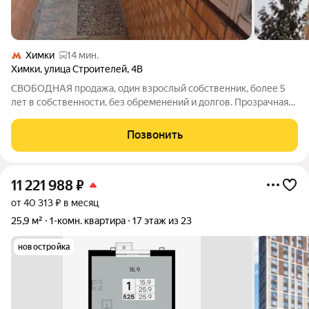
Химки
14 мин.
Химки
,
улица Строителей
,
4В
СВОБОДНАЯ продажа, один взрослый собственник, более 5
лет в собственности, без обременений и долгов. Прозрачная
история. Ели вы любите свободу пространства и комфорт в
сочетании с впечатляющим видом из окон, то эта стильная
Позвонить
евродвушка как раз для
11 221 988
₽
от 40 313 ₽ в месяц
25,9 м²
1-комн. квартира
17 этаж из 23
новостройка