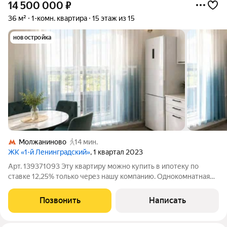
14 500 000
₽
36 м²
1-комн. квартира
15 этаж из 15
новостройка
Молжаниново
14 мин.
ЖК «1-й Ленинградский»
, 1 квартал 2023
Арт. 139371093 Эту квартиру можно купить в ипотеку по
ставке 12,25% только через нашу компанию. Однокомнатная
квартира с потолками 3 метра, просторной кухней и красивым
видом из окна для жизни без компромиссов или ликвидной
Позвонить
Написать
аренды. Преимущества