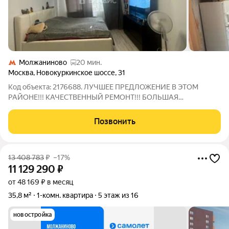
Молжаниново
20 мин.
Москва
,
Новокуркинское шоссе
,
31
Код объекта: 2176688. ЛУЧШЕЕ ПРЕДЛОЖЕНИЕ В ЭТОМ
РАЙОНЕ!!! КАЧЕСТВЕННЫЙ РЕМОНТ!!! БОЛЬШАЯ
ГАРДЕРОБНАЯ!!! МЕБЕЛЬ И ТЕХНИКА БОНУСОМ
ПОКУПАТЕЛЮ!!! Уважаемый покупатель вашему вниманию
Позвонить
предлагается уютная и светлая однокомнатная квартира
площадью 45 кв. м
13 408 783
₽
–17%
11 129 290
₽
от 48 169 ₽ в месяц
35,8 м²
1-комн. квартира
5 этаж из 16
новостройка