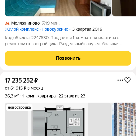
Молжаниново
19 мин.
Жилой комплекс «Новокуркино»
, 3 квартал 2016
Код объекта: 2247630. Продается 1-комнатная квартира с
ремонтом от застройщика. Раздельный санузел, большая
комната, просторный коридор, можно организовать много
места для хранения, из кухни выход на балкон. Вид во двор.
Позвонить
Мебель остается по
17 235 252
₽
от 61 915 ₽ в месяц
36,3 м²
1-комн. квартира
22 этаж из 23
новостройка