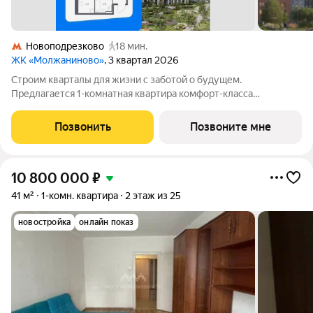
Новоподрезково
18 мин.
ЖК «Молжаниново»
, 3 квартал 2026
Строим кварталы для жизни с заботой о будущем.
Предлагается 1-комнатная квартира комфорт-класса
площадью 40.78 кв.м в Молжаниново, корпус 6КВ на 5-м
этаже, в жилом комплексе "Молжаниново".Для тех, кто ценит
Позвонить
Позвоните мне
время, предлагаем сделать готовую отделку:
10 800 000
₽
41 м²
1-комн. квартира
2 этаж из 25
новостройка
онлайн показ