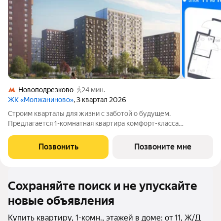
Новоподрезково
24 мин.
ЖК «Молжаниново»
, 3 квартал 2026
Строим кварталы для жизни с заботой о будущем.
Предлагается 1-комнатная квартира комфорт-класса
площадью 40.79 кв.м в Молжаниново, корпус 5КВ на 11-м
этаже, в жилом комплексе "Молжаниново".Для тех, кто ценит
Позвонить
Позвоните мне
время, предлагаем сделать готовую отделку:
Сохраняйте поиск и не упускайте
новые объявления
Купить квартиру, 1-комн., этажей в доме: от 11, Ж/Д