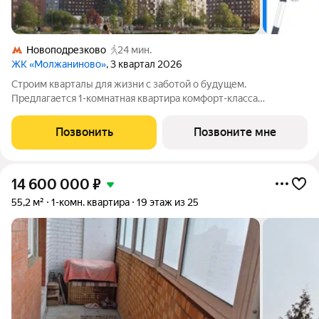
Новоподрезково
24 мин.
ЖК «Молжаниново»
, 3 квартал 2026
Строим кварталы для жизни с заботой о будущем.
Предлагается 1-комнатная квартира комфорт-класса
площадью 35.28 кв.м в Молжаниново, корпус 5КВ на 9-м
этаже, в жилом комплексе "Молжаниново".Для тех, кто ценит
Позвонить
Позвоните мне
время, предлагаем сделать готовую отделку:
14 600 000
₽
55,2 м²
1-комн. квартира
19 этаж из 25