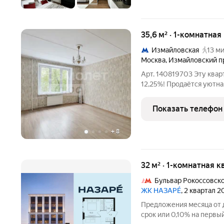
35,6 м² · 1-комнатная
Измайловская
13 ми
Москва
,
Измайловский п
Арт. 140819703 Эту квар
12,25%! Продаётся уютн
35,6 м в зелёном районе
Квартира расположена на
Показать телефон
делался
+
8
32 м² · 1-комнатная 
Бульвар Рокоссовск
ЖК НАЗАРÉ
, 2 квартал 
Предложения месяца от д
срок или 0,10% на первый