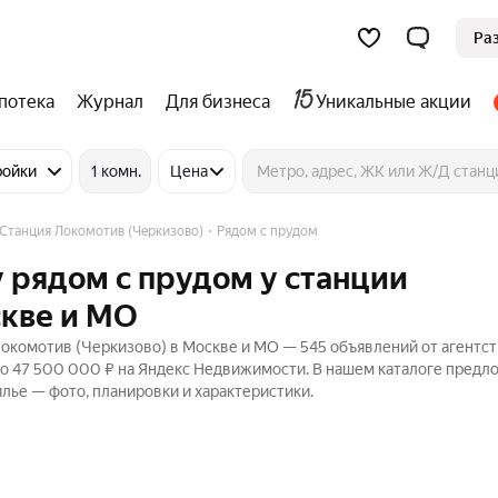
Ра
потека
Журнал
Для бизнеса
Уникальные акции
ройки
1 комн.
Цена
Станция Локомотив (Черкизово)
Рядом с прудом
 рядом с прудом у станции
скве и МО
окомотив (Черкизово) в Москве и МО — 545 объявлений от агентст
до 47 500 000 ₽ на Яндекс Недвижимости. В нашем каталоге предл
илье — фото, планировки и характеристики.