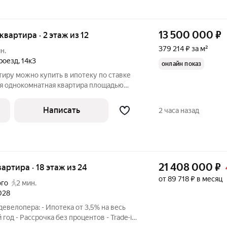
13 500 000
₽
 квартира · 2 этаж из 12
379 214 ₽ за м²
н.
роезд
,
14к3
онлайн показ
тиру можно купить в ипотеку по ставке
ая однокомнатная квартира площадью
 Измайлово. До метро около 15 минут.
 комфортном 2 этаже. Пару лет назад
Написать
2 часа назад
21 408 000
₽
квартира · 18 этаж из 24
от 89 718 ₽ в месяц
ого
2 мин.
2028
евелопера: - Ипотека от 3,5% на весь
 год - Рассрочка без процентов - Trade-in