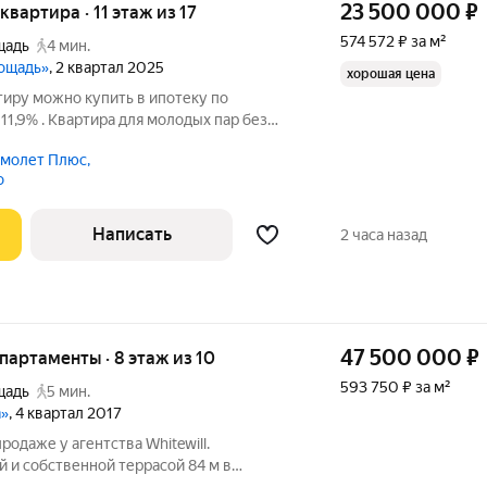
23 500 000
₽
 квартира · 11 этаж из 17
574 572 ₽ за м²
щадь
4 мин.
лощадь»
, 2 квартал 2025
хорошая цена
тиру можно купить в ипотеку по
11,9% . Квартира для молодых пар без
х из дома, студентов и семей с одним
молет Плюс,
 25,22м (спальня 11,8м2 + кухня-
о
Написать
2 часа назад
47 500 000
₽
апартаменты · 8 этаж из 10
593 750 ₽ за м²
щадь
5 мин.
m»
, 4 квартал 2017
одаже у агентства Whitewill.
й и собственной террасой 84 м в