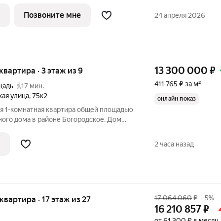
строительства дома Просторная 1-
я площадь - 32 м2 на 18 этаже, без
Позвоните мне
24 апреля 2026
13 300 000
₽
 квартира · 3 этаж из 9
411 765 ₽ за м²
щадь
17 мин.
ая улица
,
75к2
онлайн показ
ся 1-комнатная квартира общей площадью
чного дома в районе Богородское. Дом
ним подъездом, двумя лифтами и
таж один из самых
2 часа назад
17 064 060
₽
–5%
 квартира · 17 этаж из 27
16 210 857
₽
от 61 300 ₽ в месяц