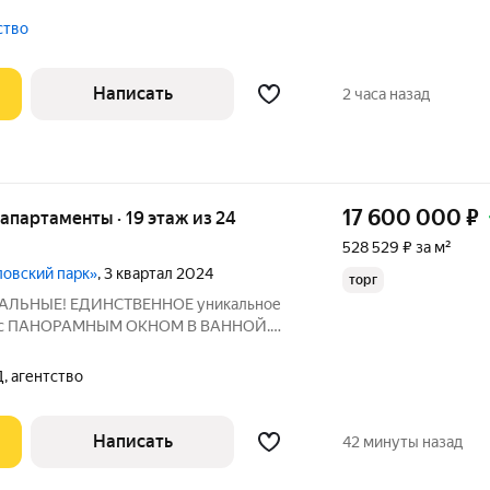
а «РеФорм» в районе Преображенское -
дская квартира превращается в
тство
Написать
2 часа назад
17 600 000
₽
е апартаменты · 19 этаж из 24
528 529 ₽ за м²
ловский парк»
, 3 квартал 2024
торг
РЕАЛЬНЫЕ! ЕДИНСТВЕННОЕ уникальное
у с ПАНОРАМНЫМ ОКНОМ В ВАННОЙ.
А «Измайловский парк" Про
Я евро двушка с 4 ПАНОРАМНЫМИ
 агентство
 спальне(угловое) 1 в
Написать
42 минуты назад