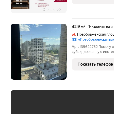
класса на первой
+
7
42,9 м² · 1-комнатная
Преображенская пло
ЖК «Преображенская п
Арт. 139622732 Помогу о
субсидированную ипотеку
молодых пар без детей, 
небольших семей с одним
Показать телефон
доступности до метро и 
+
17
ЕЖЕМЕСЯЧНЫЙ ПЛАТЁ