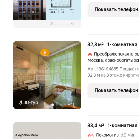
с проживанием на время 
комнатная квартира. Обща
Показать телефон
отделки.
+
23
32,3 м² · 1-комнатная
Преображенская пло
Москва
,
Краснобогатырск
Арт. 136164885 Продаёт
32,3 м на 3 этаже кирпи
тёплый, кирпичный, с од
мусоропроводом. Комфортный 3 э
Показать телефон
востребованных для
3D-тур
+
11
33,4 м² · 1-комнатная
Локомотив
9 мин.