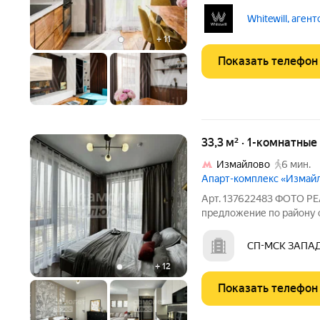
комплексе бизнес-класс
редкий формат, где горо
Whitewill, аген
полноценное приватное
+
11
Показать телефон
33,3 м² · 1-комнатны
Измайлово
6 мин.
Апарт-комплекс «Измай
Арт. 137622483 ФОТО 
предложение по район
Комплекс БИЗНЕС КЛАСС
апартаменты : ВИДОВА
СП-МСК ЗАПАД,
ОКНАМИ 1 в гостиной 2 в
+
12
Показать телефон