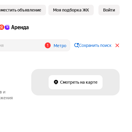
зместить объявление
Моя подборка ЖК
Войти
1
Сохранить поиск
Метро
Смотреть на карте
в и
ожения