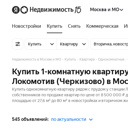
Москва и МО
Новостройки
Купить
Снять
Коммерческая
И
Купить
Квартиру
Вторичка, новост
Недвижимость в Москве и МО
Купить
Квартира
Однокомнатные
Купить 1-комнатную квартиру
Локомотив (Черкизово) в Мо
Купить однокомнатную квартиру рядом с прудом у станции Л
собственников по продаже квартир по цене от 8 500 000 ₽ 
площадью от 27,6 м² до 80 м² в новостройках и вторичном ж
545 объявлений:
по актуальности