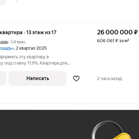
26 000 000
₽
 квартира · 13 этаж из 17
606 061 ₽ за м²
щадь
4 мин.
лощадь»
, 2 квартал 2025
формить эту квартиру в
 под ставку 11,9%. Квартира для
людей, работающих из дома, студентов и
 ребенком. В з-х минутной шаговой
Написать
2 часа назад
3-х
Ж