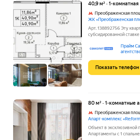
40,9 м² · 1-комнатная
Преображенская пло
ЖК «Преображенская п
Арт. 138892756 Эту квар
субсидированной ставке 
детей, людей, работающи
Прайм Са
ребенком. Жилая площадь
агентств
гостиная 19,3м2, из
+
2
Показать телефон
80 м² · 1-комнатные 
Преображенская пло
Апарт-комплекс «Re:for
Объект в эксклюзивной пр
Апартаменты с 1 спальне