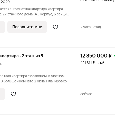
л 2029
аётся 1-комнатная квартира квартира
 27 этажного дома (4.5 корпус, 6 секция)
й парк». Удобное расположение 10 минут
о «Черкизовская» и МЦК «Локомотив». 15
Позвоните мне
2 часа назад
12 850 000
₽
 квартира · 2 этаж из 5
421 311 ₽ за м²
.
ветлая квартира с балконом, в уютном,
 В большой комнате 2 окна. Планировкой
. 2й этаж, невысокие ступеньки-
0-15 минут пешком до метро.
сейчас