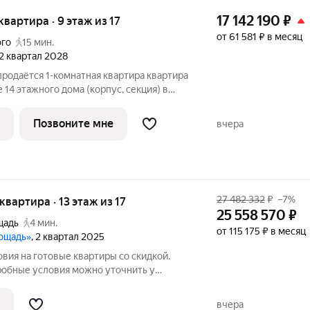
17 142 190
₽
 квартира · 9 этаж из 17
от 61 581 ₽ в месяц
ого
15 мин.
 2 квартал 2028
родаётся 1-комнатная квартира квартира
 14 этажного дома (корпус, секция) в
ровский парк». Удобное расположение
нции метро и МЦК «Бульвар
Позвоните мне
вчера
27 482 332
₽
–7%
 квартира · 13 этаж из 17
25 558 570
₽
щадь
4 мин.
от 115 175 ₽ в месяц
лощадь»
, 2 квартал 2025
вия на готовые квартиры со скидкой.
дробные условия можно уточнить у
а. Квартира расположена на 13 этаже в
я площадь» проекте премиум-
вчера