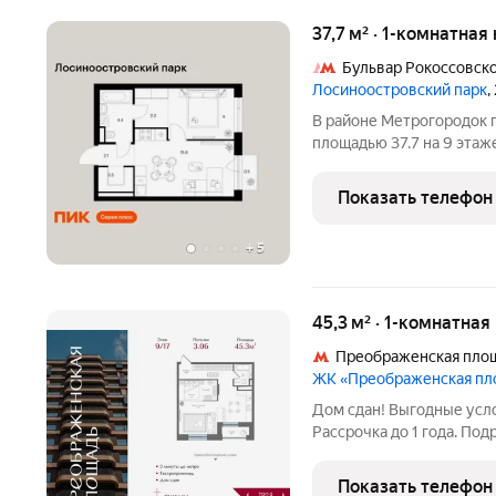
37,7 м² · 1-комнатная
Бульвар Рокоссовск
Лосиноостровский парк
,
В районе Метрогородок п
площадью 37.7 на 9 этаже
проекте ПИК «Лосиноост
12 минут пешком до ста
Показать телефон
Рокоссовского». 3
+
5
45,3 м² · 1-комнатная
Преображенская пло
ЖК «Преображенская п
Дом сдан! Выгодные усло
Рассрочка до 1 года. По
персонального менеджер
жилом комплексе «Преображенска
Показать телефон