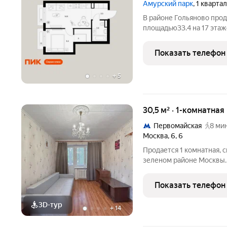
Амурский парк
, 1 кварта
В районе Гольяново прод
площадью33.4 на 17 этаже
в проекте ПИК «Амурски
пешком до станции метр
Показать телефон
+
5
30,5 м² · 1-комнатная
Первомайская
8 мин
Москва
,
6
,
6
Продается 1 комнатная, с
зеленом районе Москвы.
можно сделать 2 комнаты
несложно подниматься. 1
Показать телефон
Благоустроенный парк,
3D-тур
+
14