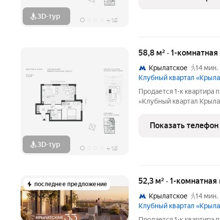
Комплекс расположен в
3D-тур
+
16
58,8 м² · 1-комнатная
Крылатское
14 мин.
Клубный квартал «Крыла
Продается 1-к квартира п
«Клубный квартал Крылат
застройщика! Крылатская
Москвы от специализиро
Показать телефон
Комплекс расположен в
3D-тур
+
16
52,3 м² · 1-комнатная
последнее предложение
Крылатское
14 мин.
Клубный квартал «Крыла
Продается 1-к квартира п