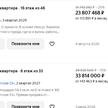
31 743 292
₽
–25%
я квартира · 16 этаж из 46
23 807 468
₽
от 113 891 ₽ в месяц
»
, 3 квартал 2029
 О проекте: В основе Нексус Аквилон
ного города, где вся жизнь: работа,
редоточены в шаговой
то экономит время, а кардинально
Позвоните мне
4 августа 2026
39 935 500
₽
–15%
 квартира · 6 этаж из 33
33 814 000
₽
от 143 463 ₽ в месяц
тская 33»
, 2 квартал 2027
лощадью 58.3 кв.м. на 6-м этаже в ЖК
ская 33». Прямая продажа от
 33 - проект премиум-класса на западе
ванного застройщика «Сияние».
Позвоните мне
3 июля 2026