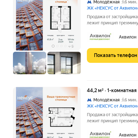
Молодёжная
6 мин.
ЖК «НЕКСУС от Аквилон
Продажа от застройщика.
лежит принцип трехминут
отдых, здоровье, общение и культура сос
доступности. Он не прос
Аквилон
+
9
Показать телефон
44,2 м² · 1-комнатна
Молодёжная
6 мин.
ЖК «НЕКСУС от Аквилон
Продажа от застройщика.
лежит принцип трехминут
отдых, здоровье, общение и культура сос
доступности. Он не прос
Аквилон