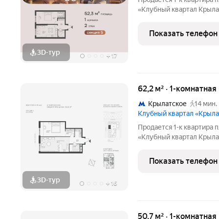
«Клубный квартал Крылат
застройщика! Крылатская
Москвы от специализиро
Показать телефон
Комплекс расположен в
3D-тур
+
17
62,2 м² · 1-комнатна
Крылатское
14 мин.
Клубный квартал «Крыла
Продается 1-к квартира 
«Клубный квартал Крылат
застройщика! Крылатская
Москвы от специализиро
Показать телефон
Комплекс расположен
3D-тур
+
16
50,7 м² · 1-комнатная