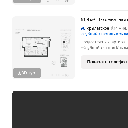
+
16
61,3 м² · 1-комнатная
Крылатское
14 мин.
Клубный квартал «Крыла
Продается 1-к квартира п
«Клубный квартал Крылат
застройщика! Крылатская
Москвы от специализиро
Показать телефон
Комплекс расположен
3D-тур
+
16
ЕЖЕМЕСЯЧНЫЙ ПЛАТЁ