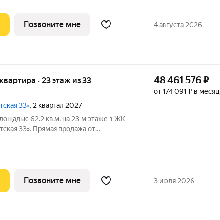
Позвоните мне
4 августа 2026
48 461 576
₽
я квартира · 23 этаж из 33
от 174 091 ₽ в месяц
тская 33»
, 2 квартал 2027
лощадью 62.2 кв.м. на 23-м этаже в ЖК
ская 33». Прямая продажа от
 33 - проект премиум-класса на западе
ванного застройщика «Сияние».
Позвоните мне
3 июля 2026