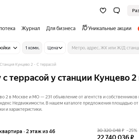
Ра
потека
Журнал
Для бизнеса
Уникальные акции
ройки
1 комн.
Цена
Станция Кунцево 2
С террасой
с террасой у станции Кунцево 2 
о 2 в Москве и МО — 231 объявление от агентств и собственников 
а Яндекс Недвижимости. В нашем каталоге предложения площадью от 
ки и характеристики.
30 320 048
₽
–25%
 квартира · 2 этаж из 46
22 740 036
₽