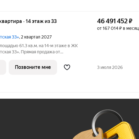
46 491 452
₽
 квартира · 14 этаж из 33
от 167 014 ₽ в месяц
тская 33»
, 2 квартал 2027
лощадью 61.3 кв.м. на 14-м этаже в ЖК
ская 33». Прямая продажа от
 33 - проект премиум-класса на западе
ванного застройщика «Сияние».
Позвоните мне
3 июля 2026
Ж