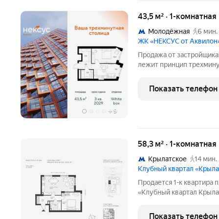
43,5 м² · 1-комнатна
Молодёжная
6 мин.
ЖК «НЕКСУС от Аквилон
Продажа от застройщика.
лежит принцип трехминут
отдых, здоровье, общение и культура сос
доступности. Он не прос
Показать телефон
+
9
58,3 м² · 1-комнатная
Крылатское
14 мин.
Клубный квартал «Крыла
Продается 1-к квартира п
«Клубный квартал Крылат
застройщика! Крылатская
Москвы от специализиро
Показать телефон