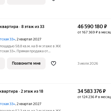
сего
46 590 180
₽
 квартира · 8 этаж из 33
от 167 369 ₽ в меся
тская 33»
, 2 квартал 2027
лощадью 58.8 кв.м. на 8-м этаже в ЖК
ская 33». Прямая продажа от
 33 - проект премиум-класса на западе
ванного застройщика «Сияние».
Позвоните мне
3 июля 2026
сего
34 583 376
₽
 квартира · 2 этаж из 18
от 124 236 ₽ в месяц
тская 33»
, 2 квартал 2027
лощадью 52.3 кв.м. на 2-м этаже в ЖК