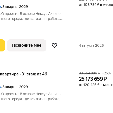
от 108 784 ₽ в месяц
»
, 3 квартал 2029
 О проекте: В основе Нексус Аквилон
ного города, где вся жизнь: работа,
редоточены в шаговой
то экономит время, а кардинально
Позвоните мне
4 августа 2026
33 564 880
₽
–25%
я квартира · 31 этаж из 46
25 173 659
₽
от 120 426 ₽ в меся
»
, 3 квартал 2029
 О проекте: В основе Нексус Аквилон
ного города, где вся жизнь: работа,
редоточены в шаговой
то экономит время, а кардинально