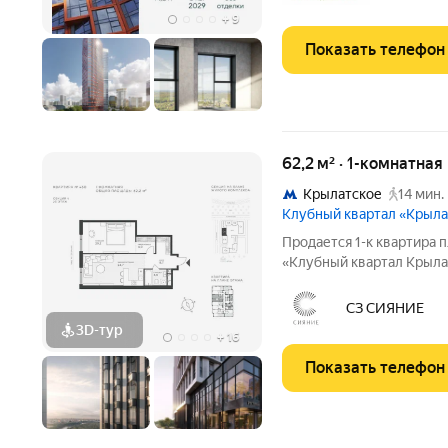
+
9
Показать телефон
62,2 м² · 1-комнатна
Крылатское
14 мин.
Клубный квартал «Крыла
Продается 1-к квартира п
«Клубный квартал Крылат
застройщика! Крылатская
Москвы от специализиро
СЗ СИЯНИЕ
Комплекс расположен
3D-тур
+
16
Показать телефон