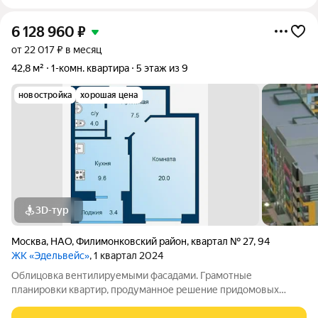
6 128 960
₽
от 22 017 ₽ в месяц
42,8 м²
1-комн. квартира
5 этаж из 9
новостройка
хорошая цена
3D-тур
Москва
,
НАО
,
Филимонковский район
,
квартал № 27
,
94
ЖК «Эдельвейс»
, 1 квартал 2024
Облицовка вентилируемыми фасадами. Грамотные
планировки квартир, продуманное решение придомовых
территорий, служба консьержей следящих за чистотой и