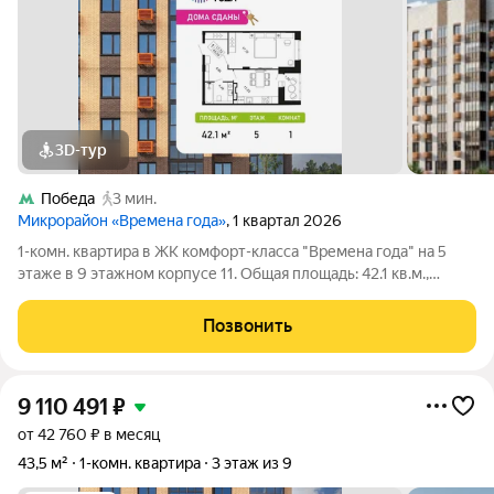
3D-тур
Победа
3 мин.
Микрорайон «Времена года»
, 1 квартал 2026
1-комн. квартира в ЖК комфорт-класса "Времена года" на 5
этаже в 9 этажном корпусе 11. Общая площадь: 42.1 кв.м.,
жилая: 17.72 кв.м. Высота потолков 2.82 м. «Времена года»
современный жилой комплекс комфорт-класса,
Позвонить
расположенный в тихом и зеленом
9 110 491
₽
от 42 760 ₽ в месяц
43,5 м²
1-комн. квартира
3 этаж из 9