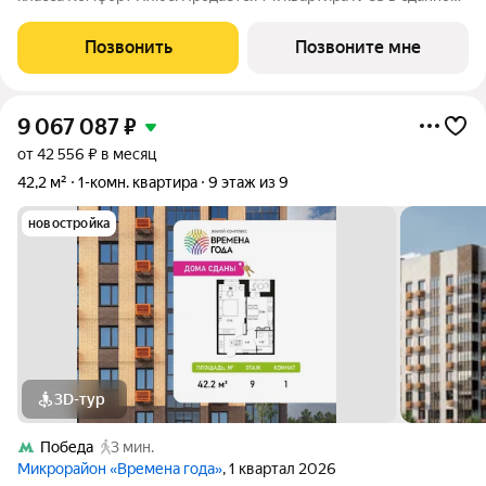
корпусе общей площадью 72.5 кв.м на 1-м этаже 4 этажного
дома. Без отделки. Расположение комплекса: Для создания
Позвонить
Позвоните мне
гармоничного
9 067 087
₽
от 42 556 ₽ в месяц
42,2 м²
1-комн. квартира
9 этаж из 9
новостройка
3D-тур
Победа
3 мин.
Микрорайон «Времена года»
, 1 квартал 2026