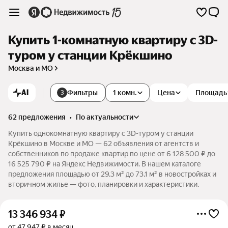
Купить 1-комнатную квартиру c 3D-
туром у станции Крёкшино
Москва и МО
AI
Фильтры
1 комн.
Цена
Площадь
3
62 предложения
•
по актуальности
Купить однокомнатную квартиру c 3D-туром у станции
Крёкшино в Москве и МО — 62 объявления от агентств и
собственников по продаже квартир по цене от 6 128 500 ₽ до
16 525 790 ₽ на Яндекс Недвижимости. В нашем каталоге
предложения площадью от 29,3 м² до 73,1 м² в новостройках и
вторичном жилье — фото, планировки и характеристики.
13 346 934
₽
от 47 947 ₽ в месяц