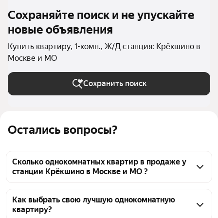
Сохраняйте поиск и не упускайте
новые объявления
Купить квартиру, 1-комн., Ж/Д станция: Крёкшино в
Москве и МО
Сохранить поиск
Остались вопросы?
Сколько однокомнатных квартир в продаже у
станции Крёкшино в Москве и МО ?
На Яндекс Недвижимости в продаже у станции 
Крёкшино в Москве и МО 62 однокомнатных 
Как выбрать свою лучшую однокомнатную
квартиру?
квартиры 62 объявления от застройщиков