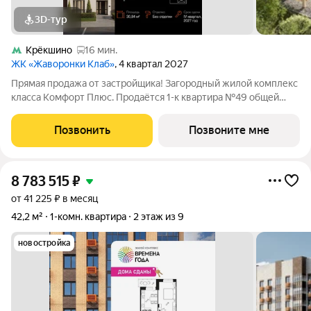
3D-тур
Крёкшино
16 мин.
ЖК «Жаворонки Клаб»
, 4 квартал 2027
Прямая продажа от застройщика! Загородный жилой комплекс
класса Комфорт Плюс. Продаётся 1-к квартира №49 общей
площадью 30.84 кв.м на 3-м этаже 4 этажного дома. Без
отделки. Расположение комплекса: Для создания
Позвонить
Позвоните мне
гармоничного пространства в проекте
8 783 515
₽
от 41 225 ₽ в месяц
42,2 м²
1-комн. квартира
2 этаж из 9
новостройка