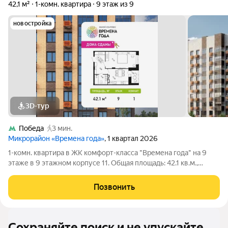
42,1 м²
1-комн. квартира
9 этаж из 9
новостройка
3D-тур
Победа
3 мин.
Микрорайон «Времена года»
, 1 квартал 2026
1-комн. квартира в ЖК комфорт-класса "Времена года" на 9
этаже в 9 этажном корпусе 11. Общая площадь: 42.1 кв.м.,
жилая: 17.72 кв.м. Высота потолков 2.82 м. «Времена года»
современный жилой комплекс комфорт-класса,
Позвонить
расположенный в тихом и зеленом
Сохраняйте поиск и не упускайте