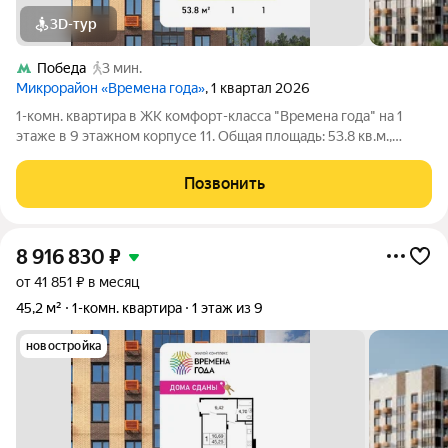
3D-тур
Победа
3 мин.
Микрорайон «Времена года»
, 1 квартал 2026
1-комн. квартира в ЖК комфорт-класса "Времена года" на 1
этаже в 9 этажном корпусе 11. Общая площадь: 53.8 кв.м.,
жилая: 18.54 кв.м. Высота потолков 2.82 м. «Времена года»
современный жилой комплекс комфорт-класса,
Позвонить
расположенный в тихом и зеленом
8 916 830
₽
от 41 851 ₽ в месяц
45,2 м²
1-комн. квартира
1 этаж из 9
новостройка