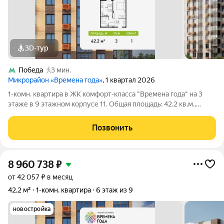
3D-тур
Победа
3 мин.
Микрорайон «Времена года»
, 1 квартал 2026
1-комн. квартира в ЖК комфорт-класса "Времена года" на 3
этаже в 9 этажном корпусе 11. Общая площадь: 42.2 кв.м.,
жилая: 17.35 кв.м. Высота потолков 2.82 м. «Времена года»
современный жилой комплекс комфорт-класса,
Позвонить
расположенный в тихом и зеленом
8 960 738
₽
от 42 057 ₽ в месяц
42,2 м²
1-комн. квартира
6 этаж из 9
новостройка