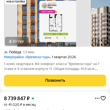
новостройка
3D-тур
Победа
3 мин.
Микрорайон «Времена года»
, 1 квартал 2026
1-комн. квартира в ЖК комфорт-класса "Времена года" на 7
этаже в 9 этажном корпусе 11. Общая площадь: 41.9 кв.м.,
жилая: 17.82 кв.м. Высота потолков 2.82 м. «Времена года»
современный жилой комплекс комфорт-класса,
Позвонить
расположенный в тихом и зеленом
8 739 847
₽
от 41 020 ₽ в месяц