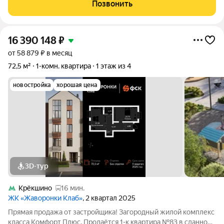
порядком в подъездах, собственная служба эксплуатации
Позвонить
зданий. Подземная 2-х уровневая, охраняемая
16 390 148
₽
от 58 879 ₽ в месяц
72,5 м²
1-комн. квартира
1 этаж из 4
новостройка
хорошая цена
3D-тур
Крёкшино
16 мин.
ЖК «Жаворонки Клаб»
, 2 квартал 2025
Прямая продажа от застройщика! Загородный жилой комплекс
класса Комфорт Плюс. Продаётся 1-к квартира №83 в сданном