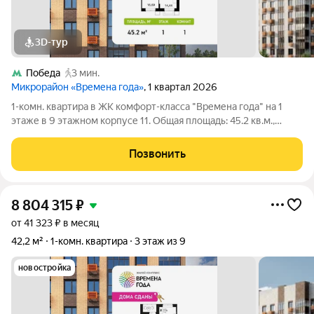
3D-тур
Победа
3 мин.
Микрорайон «Времена года»
, 1 квартал 2026
1-комн. квартира в ЖК комфорт-класса "Времена года" на 1
этаже в 9 этажном корпусе 11. Общая площадь: 45.2 кв.м.,
жилая: 16.69 кв.м. Высота потолков 2.82 м. «Времена года»
современный жилой комплекс комфорт-класса,
Позвонить
расположенный в тихом и зеленом
8 804 315
₽
от 41 323 ₽ в месяц
42,2 м²
1-комн. квартира
3 этаж из 9
новостройка