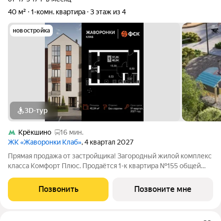
40 м²
1-комн. квартира
3 этаж из 4
новостройка
3D-тур
Крёкшино
16 мин.
ЖК «Жаворонки Клаб»
, 4 квартал 2027
Прямая продажа от застройщика! Загородный жилой комплекс
класса Комфорт Плюс. Продаётся 1-к квартира №155 общей
площадью 40.04 кв.м на 3-м этаже 4 этажного дома. Без
отделки. Расположение комплекса: Для создания
Позвонить
Позвоните мне
гармоничного пространства в проекте