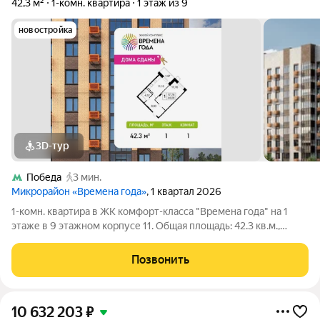
42,3 м²
1-комн. квартира
1 этаж из 9
новостройка
3D-тур
Победа
3 мин.
Микрорайон «Времена года»
, 1 квартал 2026
1-комн. квартира в ЖК комфорт-класса "Времена года" на 1
этаже в 9 этажном корпусе 11. Общая площадь: 42.3 кв.м.,
жилая: 17.76 кв.м. Высота потолков 2.82 м. «Времена года»
современный жилой комплекс комфорт-класса,
Позвонить
расположенный в тихом и зеленом
10 632 203
₽