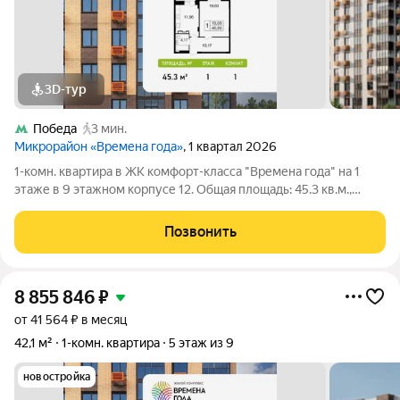
3D-тур
Победа
3 мин.
Микрорайон «Времена года»
, 1 квартал 2026
1-комн. квартира в ЖК комфорт-класса "Времена года" на 1
этаже в 9 этажном корпусе 12. Общая площадь: 45.3 кв.м.,
жилая: 19.03 кв.м. Высота потолков 2.82 м. «Времена года»
современный жилой комплекс комфорт-класса,
Позвонить
расположенный в тихом и зеленом
8 855 846
₽
от 41 564 ₽ в месяц
42,1 м²
1-комн. квартира
5 этаж из 9
новостройка