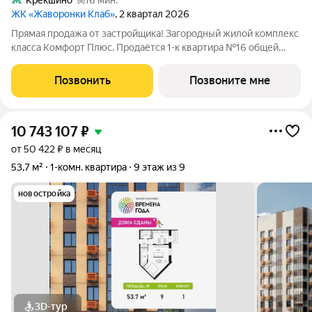
Крёкшино
16 мин.
ЖК «Жаворонки Клаб»
, 2 квартал 2026
Прямая продажа от застройщика! Загородный жилой комплекс
класса Комфорт Плюс. Продаётся 1-к квартира №16 общей
площадью 56.8 кв.м на 1-м этаже 4 этажного дома. Без
отделки. Расположение комплекса: Для создания
Позвонить
Позвоните мне
гармоничного пространства в проекте
10 743 107
₽
от 50 422 ₽ в месяц
53,7 м²
1-комн. квартира
9 этаж из 9
новостройка
3D-тур