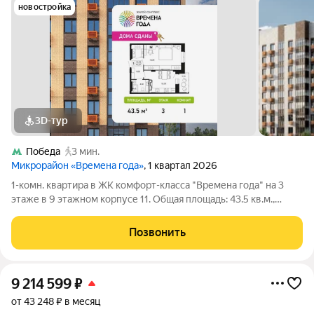
новостройка
3D-тур
Победа
3 мин.
Микрорайон «Времена года»
, 1 квартал 2026
1-комн. квартира в ЖК комфорт-класса "Времена года" на 3
этаже в 9 этажном корпусе 11. Общая площадь: 43.5 кв.м.,
жилая: 18.94 кв.м. Высота потолков 2.82 м. «Времена года»
современный жилой комплекс комфорт-класса,
Позвонить
расположенный в тихом и зеленом
9 214 599
₽
от 43 248 ₽ в месяц