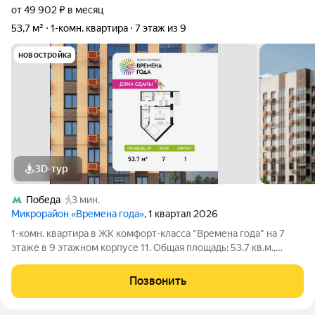
от 49 902 ₽ в месяц
53,7 м²
1-комн. квартира
7 этаж из 9
новостройка
3D-тур
Победа
3 мин.
Микрорайон «Времена года»
, 1 квартал 2026
1-комн. квартира в ЖК комфорт-класса "Времена года" на 7
этаже в 9 этажном корпусе 11. Общая площадь: 53.7 кв.м.,
жилая: 22.97 кв.м. Высота потолков 2.82 м. «Времена года»
современный жилой комплекс комфорт-класса,
Позвонить
расположенный в тихом и зеленом