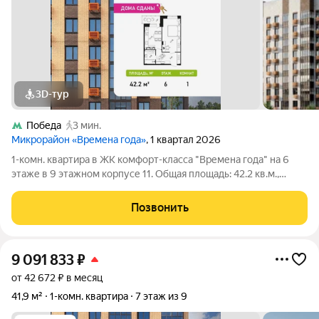
3D-тур
Победа
3 мин.
Микрорайон «Времена года»
, 1 квартал 2026
1-комн. квартира в ЖК комфорт-класса "Времена года" на 6
этаже в 9 этажном корпусе 11. Общая площадь: 42.2 кв.м.,
жилая: 17.76 кв.м. Высота потолков 2.82 м. «Времена года»
современный жилой комплекс комфорт-класса,
Позвонить
расположенный в тихом и зеленом
9 091 833
₽
от 42 672 ₽ в месяц
41,9 м²
1-комн. квартира
7 этаж из 9