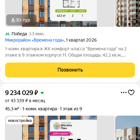
3D-тур
Победа
3 мин.
Микрорайон «Времена года»
, 1 квартал 2026
1-комн. квартира в ЖК комфорт-класса "Времена года" на 2
этаже в 9 этажном корпусе 11. Общая площадь: 42.2 кв.м.,
жилая: 17.76 кв.м. Высота потолков 2.82 м. «Времена года»
современный жилой комплекс комфорт-класса,
Позвонить
расположенный в тихом и зеленом
9 234 029
₽
от 43 339 ₽ в месяц
45,3 м²
1-комн. квартира
1 этаж из 9
новостройка