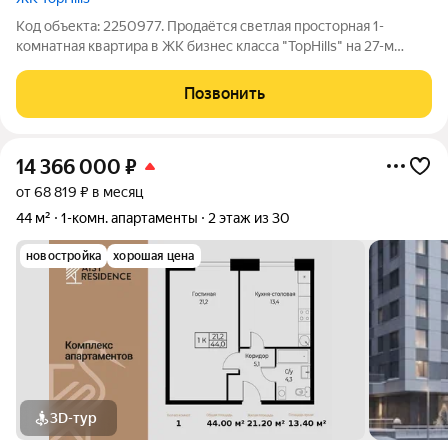
Код объекта: 2250977. Продаётся светлая просторная 1-
комнатная квартира в ЖК бизнес класса "TopHills" на 27-м
этаже 27-ми этажного дома с подземным паркингом в южном
округе Москвы. Это отличный вариант для тех, кто ценит
Позвонить
комфорт, транспортную
14 366 000
₽
от 68 819 ₽ в месяц
44 м²
1-комн. апартаменты
2 этаж из 30
новостройка
хорошая цена
3D-тур