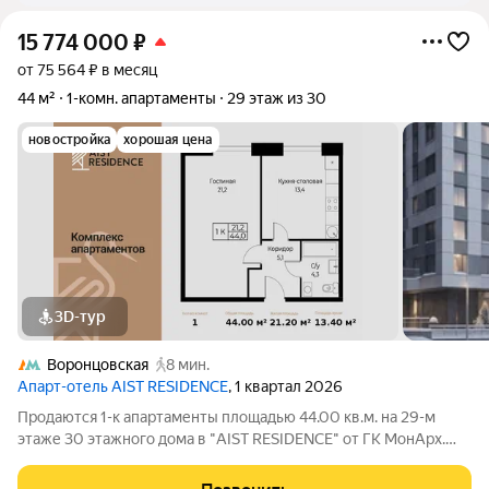
15 774 000
₽
от 75 564 ₽ в месяц
44 м²
1-комн. апартаменты
29 этаж из 30
новостройка
хорошая цена
3D-тур
Воронцовская
8 мин.
Апарт-отель AIST RESIDENCE
, 1 квартал 2026
Продаются 1-к апартаменты площадью 44.00 кв.м. на 29-м
этаже 30 этажного дома в "AIST RESIDENCE" от ГК МонАрх.
AIST RESIDENCE это комплекс апартаментов для тех, кто
стремится к гармонии между динамичной городской жизнью и