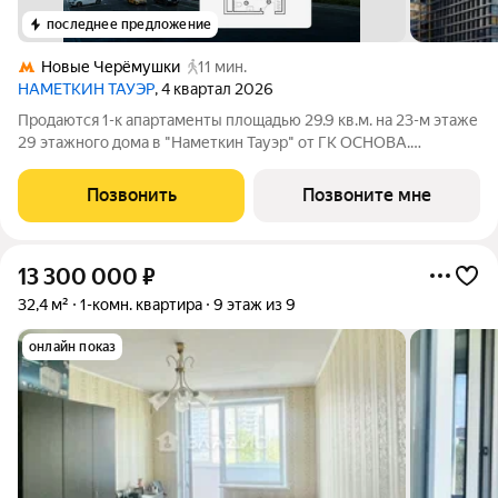
последнее предложение
Новые Черёмушки
11 мин.
НАМЕТКИН ТАУЭР
, 4 квартал 2026
Продаются 1-к апартаменты площадью 29.9 кв.м. на 23-м этаже
29 этажного дома в "Наметкин Тауэр" от ГК ОСНОВА.
Наметкин Тауэр - комплекс бизнес-класса с премиальным
обслуживанием, располагается в районе Черёмушки на Юго-
Позвонить
Позвоните мне
Западе Москвы. Архитектура от
13 300 000
₽
32,4 м²
1-комн. квартира
9 этаж из 9
онлайн показ