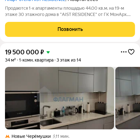
Продаются 1-к апартаменты площадью 44.00 кв.м. на 19-м
этаже 30 этажного дома в "AIST RESIDENCE" от ГК МонАрх.
AIST RESIDENCE это комплекс апартаментов для тех, кто
стремится к гармонии между динамичной городской жизнью и
Позвонить
отдыхом на природе.
19 500 000
₽
34 м²
1-комн. квартира
3 этаж из 14
Новые Черёмушки
11 мин.