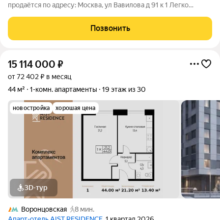
продаётся по адресу: Москва, ул Вавилова д 91 к 1 Легко
купить: -Один собственник, совершеннолетний. -Свободная
продажа. -Возможна ипотека. -По документам: СВОЙ
Позвонить
ОТДЕЛЬНЫЙ КАДАСТРОВЫЙ НОМЕР ( не
15 114 000
₽
от 72 402 ₽ в месяц
44 м²
1-комн. апартаменты
19 этаж из 30
новостройка
хорошая цена
3D-тур
Воронцовская
8 мин.
Апарт-отель AIST RESIDENCE
, 1 квартал 2026