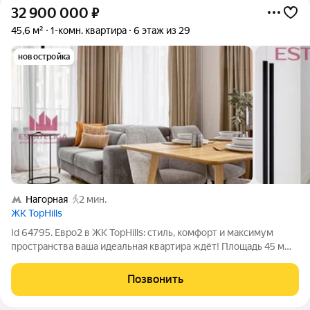
32 900 000
₽
45,6 м²
1-комн. квартира
6 этаж из 29
новостройка
Нагорная
2 мин.
ЖК TopHills
Id 64795. Евро2 в ЖК TopHills: стиль, комфорт и максимум
пространства ваша идеальная квартира ждёт! Площадь 45 м
оптимально для комфортной жизни. Просторная
кухнягостиная сердце квартиры: здесь приятно готовить,
Позвонить
ужинать с семьёй и устраивать