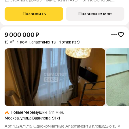
29 этажного дома в "НАМЕТКИН ТАУЭР" от ГК ОСНОВА.
Наметкин Тауэр - комплекс бизнес-класса с премиальным
обслуживанием, располагается в районе Черёмушки на Юго-
Позвонить
Позвоните мне
Западе Москвы. Архитектура от
9 000 000
₽
15 м²
1-комн. апартаменты
1 этаж из 9
Новые Черёмушки
11 мин.
Москва
,
улица Вавилова
,
91к1
Арт. 132471719 Однокомнатные Апартаменты площадью 15 м