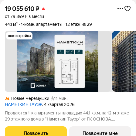
19 055 610
₽
от 79 859 ₽ в месяц
44,1 м²
1-комн. апартаменты
12 этаж из 29
новостройка
Новые Черёмушки
11 мин.
НАМЕТКИН ТАУЭР
, 4 квартал 2026
Продаются 1-к апартаменты площадью 44.1 кв.м. на 12-м этаже
29 этажного дома в "Наметкин Тауэр" от ГК ОСНОВА.
Наметкин Тауэр - комплекс бизнес-класса с премиальным
обслуживанием, располагается в районе Черёмушки на Юго-
Позвонить
Позвоните мне