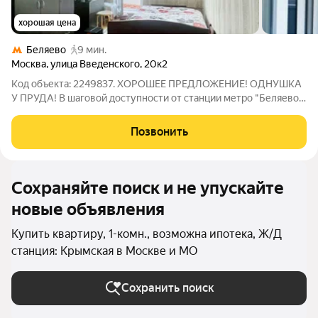
хорошая цена
Беляево
9 мин.
Москва
,
улица Введенского
,
20к2
Код объекта: 2249837. ХОРОШЕЕ ПРЕДЛОЖЕНИЕ! ОДНУШКА
У ПРУДА! В шаговой доступности от станции метро "Беляево"
продается уютная однокомнатная квартира! Общая площадь
квартиры составляет 32.4 кв. м, из которых 17 кв. м жилая, а
Позвонить
кухня занимает 7.2 кв.
Сохраняйте поиск и не упускайте
новые объявления
Купить квартиру, 1-комн., возможна ипотека, Ж/Д
станция: Крымская в Москве и МО
Сохранить поиск