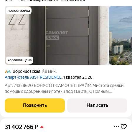
новостройка
хорошая цена
Воронцовская
8 мин.
Апарт-отель AIST RESIDENCE
, 1 квартал 2026
Арт. 74358620 БОНУС ОТ САМОЛЕТ ПРАЙМ: Чистота сделки,
помощь с одобрением ипотеки под 11,90%,, С Полным
Юридическим сопровождением ! AIST RESIDENCE расположен
в районе с устоявшейся инфраструктурой в окружении
Позвонить
Написать
парков, бизнес- и
31 402 766
₽