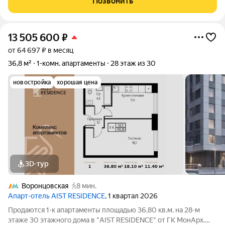
Позвонить
период. Отличный вариант для тех, кто хочет жить в
13 505 600
₽
от 64 697 ₽ в месяц
36,8 м²
1-комн. апартаменты
28 этаж из 30
новостройка
хорошая цена
3D-тур
Воронцовская
8 мин.
Апарт-отель AIST RESIDENCE
, 1 квартал 2026
Продаются 1-к апартаменты площадью 36.80 кв.м. на 28-м
этаже 30 этажного дома в "AIST RESIDENCE" от ГК МонАрх.