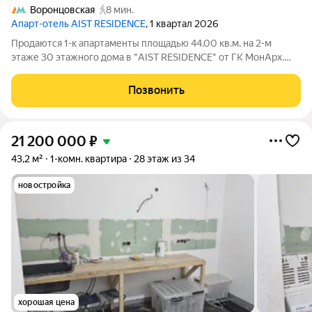
Воронцовская
8 мин.
Апарт-отель AIST RESIDENCE
, 1 квартал 2026
Продаются 1-к апартаменты площадью 44.00 кв.м. на 2-м
этаже 30 этажного дома в "AIST RESIDENCE" от ГК МонАрх.
AIST RESIDENCE это комплекс апартаментов для тех, кто
стремится к гармонии между динамичной городской жизнью и
Позвонить
отдыхом на природе.
21 200 000
₽
43,2 м²
1-комн. квартира
28 этаж из 34
новостройка
хорошая цена