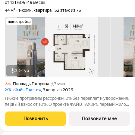
от 131 605 ₽ в месяц
44 м²
1-комн. квартира
52 этаж из 75
новостройка
3D-тур
Площадь Гагарина
7 мин.
ЖК «Файв Тауэрс»
, 3 квартал 2026
Гибкие программы рассрочки: 0% без переплат и удорожания;
первый взнос от 10%. О проекте ФАЙВ ТАУЭРС первый жилой
небоскрёб на Ленинском проспекте и самый высокий дом
столицы за пределами делового кластера «Москва-Сити».
Позвонить
Позвоните мне
Премиальный небоскрёб