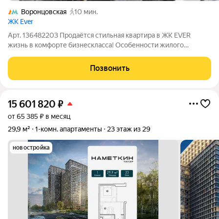
Воронцовская
10 мин.
ЖК Ever
Арт. 136482203 Продаётся стильная квартира в ЖК EVER
жизнь в комфорте бизнескласса! Особенности жилого
комплекса EVER:Безопасность 24/7: видеонаблюдение,
система контроля доступа (биометрия и проход по
Позвонить
смартфону), забор высотой 2 м. Премиальное
15 601 820
₽
от 65 385 ₽ в месяц
29,9 м²
1-комн. апартаменты
23 этаж из 29
новостройка