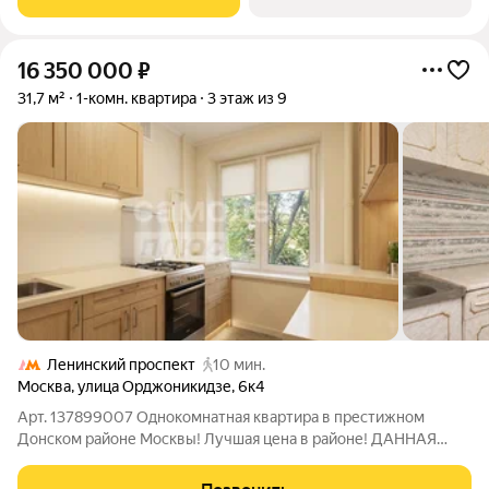
Западе Москвы. Архитектура от
16 350 000
₽
31,7 м²
1-комн. квартира
3 этаж из 9
Ленинский проспект
10 мин.
Москва
,
улица Орджоникидзе
,
6к4
Арт. 137899007 Однокомнатная квартира в престижном
Донском районе Москвы! Лучшая цена в районе! ДАННАЯ
КВАРТИРА ПОДХОДИТ ПОД НАШУ СУБСИДИРОВАННУЮ
ПРОГРАММУ ОДОБРЕНИЯ ИПОТЕКИ ОТ 12,25 % на весь