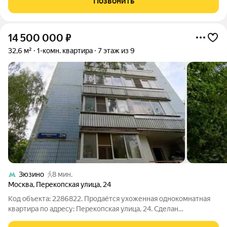
Позвонить
отдыхом на природе.
14 500 000
₽
32,6 м²
1-комн. квартира
7 этаж из 9
Зюзино
8 мин.
Москва
,
Перекопская улица
,
24
Код объекта: 2286822. Продаётся ухоженная однокомнатная
квартира по адресу: Перекопская улица, 24. Сделан
косметический ремонт, можно сразу заселиться, а можно