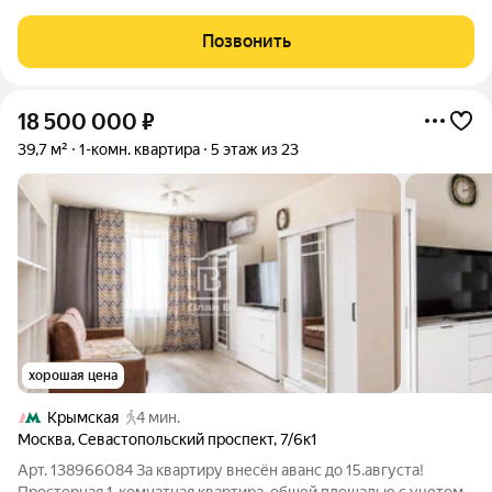
AIST RESIDENCE это комплекс апартаментов для тех, кто
стремится к гармонии между динамичной городской жизнью и
Позвонить
отдыхом на природе.
18 500 000
₽
39,7 м²
1-комн. квартира
5 этаж из 23
хорошая цена
Крымская
4 мин.
Москва
,
Севастопольский проспект
,
7/6к1
Арт. 138966084 За квартиру внесён аванс до 15.августа!