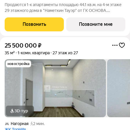
Продаются 1-к апартаменты площадью 44.1 кв.м. на 4-м этаже
29 этажного дома в "Наметкин Тауэр" от ГК ОСНОВА.
Наметкин Тауэр - комплекс бизнес-класса с премиальным
обслуживанием, располагается в районе Черёмушки на Юго-
Позвонить
Позвоните мне
Западе Москвы. Архитектура от
25 500 000
₽
35 м²
1-комн. квартира
27 этаж из 27
новостройка
3D-тур
Нагорная
2 мин.
ЖК TopHills