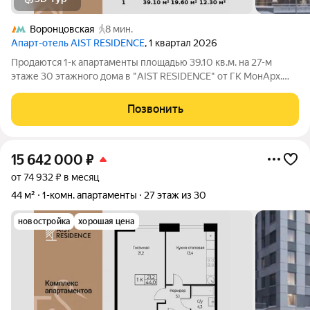
Воронцовская
8 мин.
Апарт-отель AIST RESIDENCE
, 1 квартал 2026
Продаются 1-к апартаменты площадью 39.10 кв.м. на 27-м
этаже 30 этажного дома в "AIST RESIDENCE" от ГК МонАрх.
AIST RESIDENCE это комплекс апартаментов для тех, кто
стремится к гармонии между динамичной городской жизнью и
Позвонить
отдыхом на природе.
15 642 000
₽
от 74 932 ₽ в месяц
44 м²
1-комн. апартаменты
27 этаж из 30
новостройка
хорошая цена