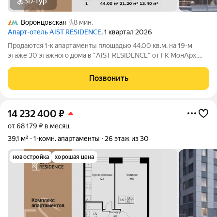
3D-тур
Воронцовская
8 мин.
Апарт-отель AIST RESIDENCE
, 1 квартал 2026
Продаются 1-к апартаменты площадью 44.00 кв.м. на 19-м
этаже 30 этажного дома в "AIST RESIDENCE" от ГК МонАрх.
AIST RESIDENCE это комплекс апартаментов для тех, кто
стремится к гармонии между динамичной городской жизнью и
Позвонить
отдыхом на природе.
14 232 400
₽
от 68 179 ₽ в месяц
39,1 м²
1-комн. апартаменты
26 этаж из 30
новостройка
хорошая цена