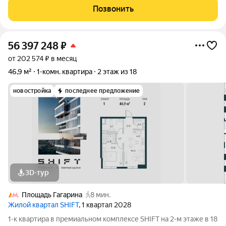
стремится к гармонии между динамичной городской жизнью и
Позвонить
отдыхом на природе.
56 397 248
₽
от 202 574 ₽ в месяц
46,9 м²
1-комн. квартира
2 этаж из 18
новостройка
последнее предложение
3D-тур
Площадь Гагарина
8 мин.
Жилой квартал SHIFT
, 1 квартал 2028
1-к квартира в премиальном комплексе SHIFT на 2-м этаже в 18