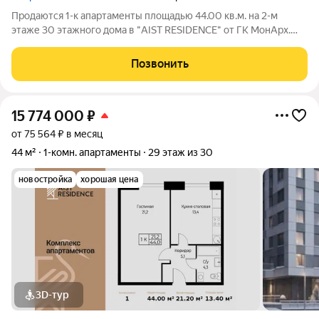
Продаются 1-к апартаменты площадью 44.00 кв.м. на 2-м
этаже 30 этажного дома в "AIST RESIDENCE" от ГК МонАрх.
AIST RESIDENCE это комплекс апартаментов для тех, кто
стремится к гармонии между динамичной городской жизнью и
Позвонить
отдыхом на природе.
15 774 000
₽
от 75 564 ₽ в месяц
44 м²
1-комн. апартаменты
29 этаж из 30
новостройка
хорошая цена
3D-тур