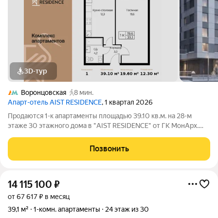
3D-тур
Воронцовская
8 мин.
Апарт-отель AIST RESIDENCE
, 1 квартал 2026
Продаются 1-к апартаменты площадью 39.10 кв.м. на 28-м
этаже 30 этажного дома в "AIST RESIDENCE" от ГК МонАрх.
AIST RESIDENCE это комплекс апартаментов для тех, кто
стремится к гармонии между динамичной городской жизнью и
Позвонить
отдыхом на природе.
14 115 100
₽
от 67 617 ₽ в месяц
39,1 м²
1-комн. апартаменты
24 этаж из 30