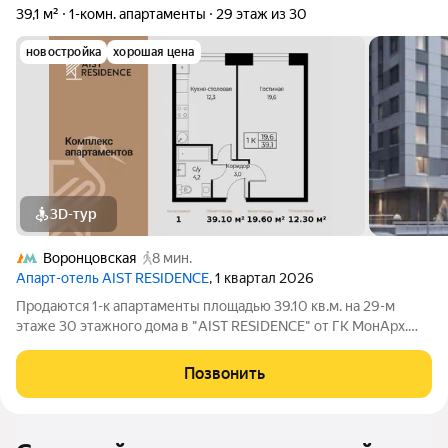
39,1 м²
1-комн. апартаменты
29 этаж из 30
новостройка
хорошая цена
3D-тур
Воронцовская
8 мин.
Апарт-отель AIST RESIDENCE
, 1 квартал 2026
Продаются 1-к апартаменты площадью 39.10 кв.м. на 29-м
этаже 30 этажного дома в "AIST RESIDENCE" от ГК МонАрх.
AIST RESIDENCE это комплекс апартаментов для тех, кто
стремится к гармонии между динамичной городской жизнью и
Позвонить
отдыхом на природе.