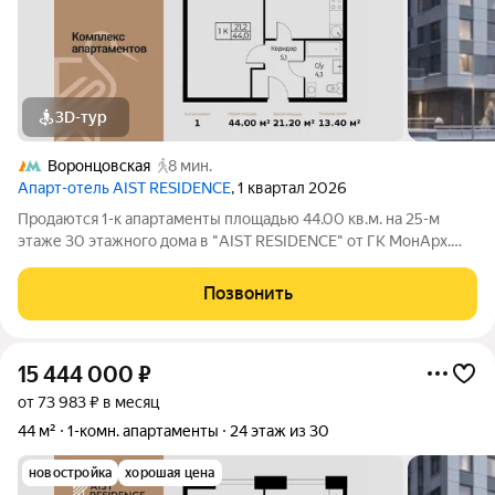
3D-тур
Воронцовская
8 мин.
Апарт-отель AIST RESIDENCE
, 1 квартал 2026
Продаются 1-к апартаменты площадью 44.00 кв.м. на 25-м
этаже 30 этажного дома в "AIST RESIDENCE" от ГК МонАрх.
AIST RESIDENCE это комплекс апартаментов для тех, кто
стремится к гармонии между динамичной городской жизнью и
Позвонить
отдыхом на природе.
15 444 000
₽
от 73 983 ₽ в месяц
44 м²
1-комн. апартаменты
24 этаж из 30
новостройка
хорошая цена