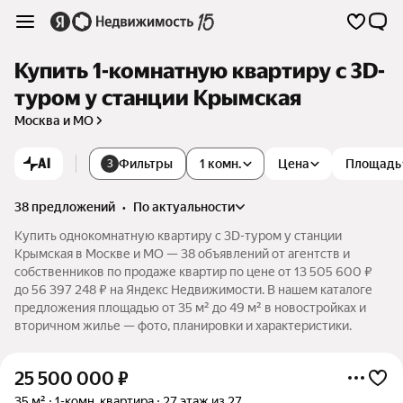
Купить 1-комнатную квартиру c 3D-
туром у станции Крымская
Москва и МО
AI
Фильтры
1 комн.
Цена
Площадь
3
38 предложений
•
по актуальности
Купить однокомнатную квартиру c 3D-туром у станции
Крымская в Москве и МО — 38 объявлений от агентств и
собственников по продаже квартир по цене от 13 505 600 ₽
до 56 397 248 ₽ на Яндекс Недвижимости. В нашем каталоге
предложения площадью от 35 м² до 49 м² в новостройках и
вторичном жилье — фото, планировки и характеристики.
25 500 000
₽
35 м²
1-комн. квартира
27 этаж из 27