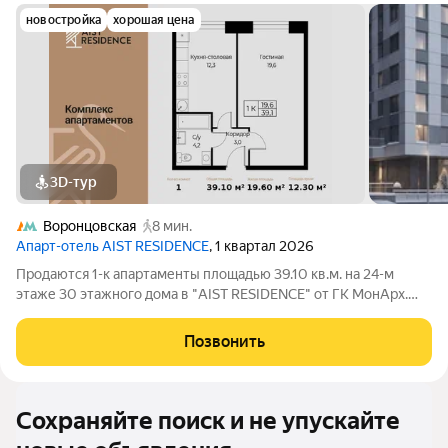
новостройка
хорошая цена
3D-тур
Воронцовская
8 мин.
Апарт-отель AIST RESIDENCE
, 1 квартал 2026
Продаются 1-к апартаменты площадью 39.10 кв.м. на 24-м
этаже 30 этажного дома в "AIST RESIDENCE" от ГК МонАрх.
AIST RESIDENCE это комплекс апартаментов для тех, кто
стремится к гармонии между динамичной городской жизнью и
Позвонить
отдыхом на природе.
Сохраняйте поиск и не упускайте