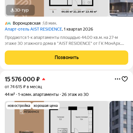
3D-тур
Воронцовская
8 мин.
Апарт-отель AIST RESIDENCE
, 1 квартал 2026
Продаются 1-к апартаменты площадью 44.00 кв.м. на 27-м
этаже 30 этажного дома в "AIST RESIDENCE" от ГК МонАрх.
AIST RESIDENCE это комплекс апартаментов для тех, кто
стремится к гармонии между динамичной городской жизнью и
Позвонить
отдыхом на природе.
15 576 000
₽
от 74 615 ₽ в месяц
44 м²
1-комн. апартаменты
26 этаж из 30
новостройка
хорошая цена