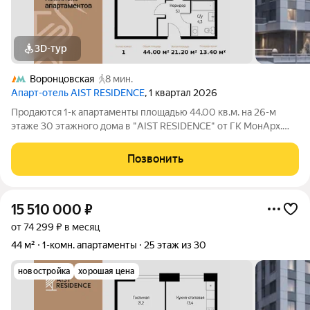
3D-тур
Воронцовская
8 мин.
Апарт-отель AIST RESIDENCE
, 1 квартал 2026
Продаются 1-к апартаменты площадью 44.00 кв.м. на 26-м
этаже 30 этажного дома в "AIST RESIDENCE" от ГК МонАрх.
AIST RESIDENCE это комплекс апартаментов для тех, кто
стремится к гармонии между динамичной городской жизнью и
Позвонить
отдыхом на природе.
15 510 000
₽
от 74 299 ₽ в месяц
44 м²
1-комн. апартаменты
25 этаж из 30
новостройка
хорошая цена