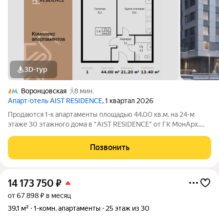
3D-тур
Воронцовская
8 мин.
Апарт-отель AIST RESIDENCE
, 1 квартал 2026
Продаются 1-к апартаменты площадью 44.00 кв.м. на 24-м
этаже 30 этажного дома в "AIST RESIDENCE" от ГК МонАрх.
AIST RESIDENCE это комплекс апартаментов для тех, кто
стремится к гармонии между динамичной городской жизнью и
Позвонить
отдыхом на природе.
14 173 750
₽
от 67 898 ₽ в месяц
39,1 м²
1-комн. апартаменты
25 этаж из 30