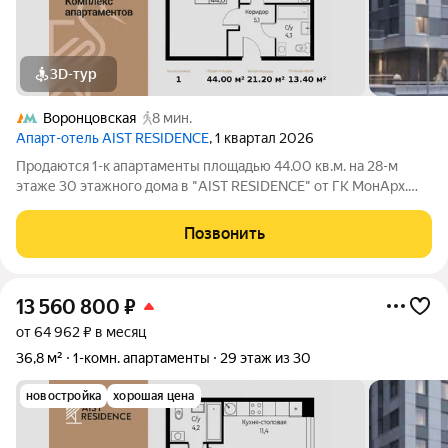
3D-тур
Воронцовская
8 мин.
Апарт-отель AIST RESIDENCE
, 1 квартал 2026
Продаются 1-к апартаменты площадью 44.00 кв.м. на 28-м
этаже 30 этажного дома в "AIST RESIDENCE" от ГК МонАрх.
AIST RESIDENCE это комплекс апартаментов для тех, кто
стремится к гармонии между динамичной городской жизнью и
Позвонить
отдыхом на природе.
13 560 800
₽
от 64 962 ₽ в месяц
36,8 м²
1-комн. апартаменты
29 этаж из 30
новостройка
хорошая цена