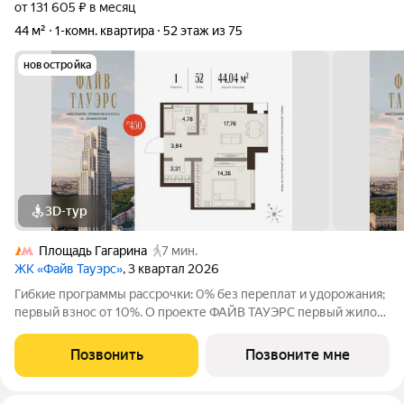
от 131 605 ₽ в месяц
44 м²
1-комн. квартира
52 этаж из 75
новостройка
3D-тур
Площадь Гагарина
7 мин.
ЖК «Файв Тауэрс»
, 3 квартал 2026
Гибкие программы рассрочки: 0% без переплат и удорожания;
первый взнос от 10%. О проекте ФАЙВ ТАУЭРС первый жилой
небоскрёб на Ленинском проспекте и самый высокий дом
столицы за пределами делового кластера «Москва-Сити».
Позвонить
Позвоните мне
Премиальный небоскрёб