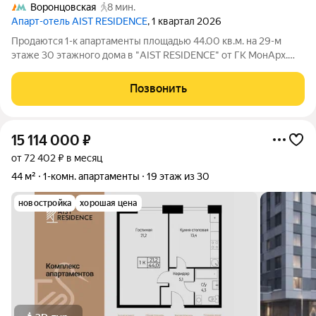
Воронцовская
8 мин.
Апарт-отель AIST RESIDENCE
, 1 квартал 2026
Продаются 1-к апартаменты площадью 44.00 кв.м. на 29-м
этаже 30 этажного дома в "AIST RESIDENCE" от ГК МонАрх.
AIST RESIDENCE это комплекс апартаментов для тех, кто
стремится к гармонии между динамичной городской жизнью и
Позвонить
отдыхом на природе.
15 114 000
₽
от 72 402 ₽ в месяц
44 м²
1-комн. апартаменты
19 этаж из 30
новостройка
хорошая цена