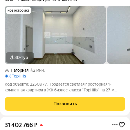
новостройка
3D-тур
Нагорная
2 мин.
ЖК TopHills
Код объекта: 2250977. Продаётся светлая просторная 1-
комнатная квартира в ЖК бизнес класса "TopHills" на 27-м
этаже 27-ми этажного дома с подземным паркингом в южном
округе Москвы. Это отличный вариант для тех, кто ценит
Позвонить
комфорт, транспортную
31 402 766
₽