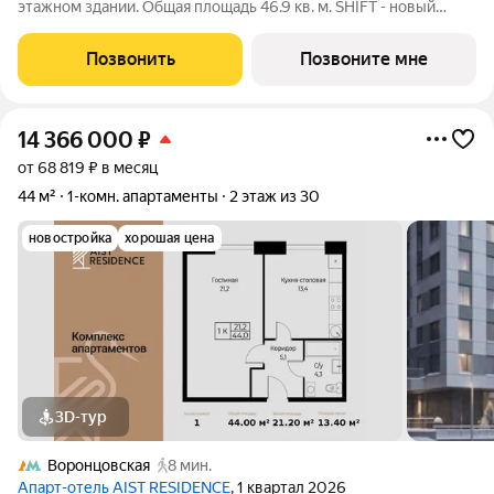
этажном здании. Общая площадь 46.9 кв. м. SHIFT - новый
премиальный проект от девелопера PIONEER в Донском
районе, в 300 м от Нескучного сада. Главная особенность
Позвонить
Позвоните мне
проекта - 5 башен, в
14 366 000
₽
от 68 819 ₽ в месяц
44 м²
1-комн. апартаменты
2 этаж из 30
новостройка
хорошая цена
3D-тур
Воронцовская
8 мин.
Апарт-отель AIST RESIDENCE
, 1 квартал 2026