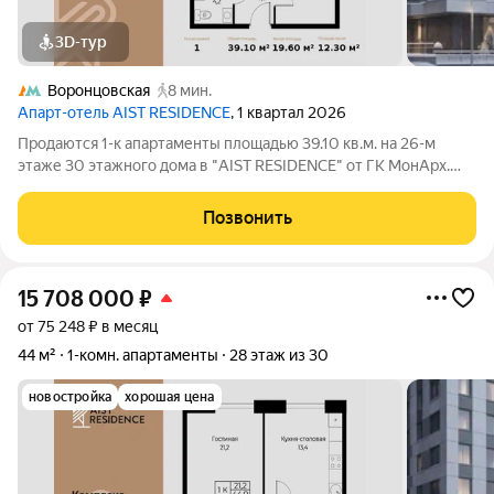
3D-тур
Воронцовская
8 мин.
Апарт-отель AIST RESIDENCE
, 1 квартал 2026
Продаются 1-к апартаменты площадью 39.10 кв.м. на 26-м
этаже 30 этажного дома в "AIST RESIDENCE" от ГК МонАрх.
AIST RESIDENCE это комплекс апартаментов для тех, кто
стремится к гармонии между динамичной городской жизнью и
Позвонить
отдыхом на природе.
15 708 000
₽
от 75 248 ₽ в месяц
44 м²
1-комн. апартаменты
28 этаж из 30
новостройка
хорошая цена