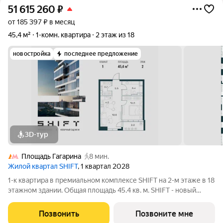
51 615 260
₽
от 185 397 ₽ в месяц
45,4 м²
1-комн. квартира
2 этаж из 18
новостройка
последнее предложение
3D-тур
Площадь Гагарина
8 мин.
Жилой квартал SHIFT
, 1 квартал 2028
1-к квартира в премиальном комплексе SHIFT на 2-м этаже в 18
этажном здании. Общая площадь 45.4 кв. м. SHIFT - новый
премиальный проект от девелопера PIONEER в Донском
районе, в 300 м от Нескучного сада. Главная особенность
Позвонить
Позвоните мне
проекта - 5 башен, в