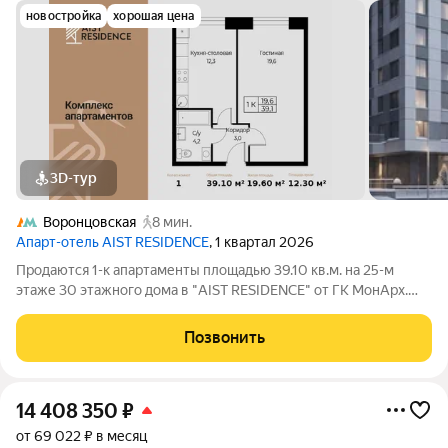
новостройка
хорошая цена
3D-тур
Воронцовская
8 мин.
Апарт-отель AIST RESIDENCE
, 1 квартал 2026
Продаются 1-к апартаменты площадью 39.10 кв.м. на 25-м
этаже 30 этажного дома в "AIST RESIDENCE" от ГК МонАрх.
AIST RESIDENCE это комплекс апартаментов для тех, кто
стремится к гармонии между динамичной городской жизнью и
Позвонить
отдыхом на природе.
14 408 350
₽
от 69 022 ₽ в месяц