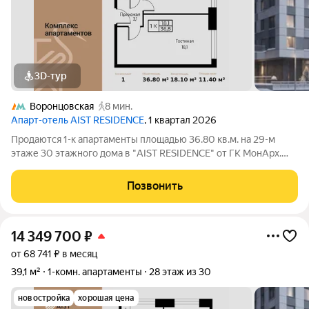
3D-тур
Воронцовская
8 мин.
Апарт-отель AIST RESIDENCE
, 1 квартал 2026
Продаются 1-к апартаменты площадью 36.80 кв.м. на 29-м
этаже 30 этажного дома в "AIST RESIDENCE" от ГК МонАрх.
AIST RESIDENCE это комплекс апартаментов для тех, кто
стремится к гармонии между динамичной городской жизнью и
Позвонить
отдыхом на природе.
14 349 700
₽
от 68 741 ₽ в месяц
39,1 м²
1-комн. апартаменты
28 этаж из 30
новостройка
хорошая цена