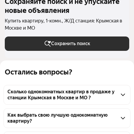
Сохраняйте поиск и не упускайте
новые объявления
Купить квартиру, 1-комн., Ж/Д станция: Крымская в
Москве и МО
Сохранить поиск
Остались вопросы?
Сколько однокомнатных квартир в продаже у
станции Крымская в Москве и МО ?
На Яндекс Недвижимости в продаже у станции 
Крымская в Москве и МО 38 однокомнатных 
Как выбрать свою лучшую однокомнатную
квартиру?
квартир, из них 1 объявление от агентств, 37 
объявлений от застройщиков
Чтобы купить 1-комнатную квартиру c 3D-туром у 