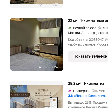
+
17
22 м² · 1-комнатные 
Речной вокзал
8 ми
Москва
,
Ленинградское 
Код объекта: 2068047. 
удобных районов Москвы
Ленинградском шоссе, 53
м с евроремонтом и высокими потолка
Показать телефон
тех, кто ценит комфорт
+
24
29,3 м² · 1-комнатная
Планерная
16 мин.
ЖК «Лесная Коллекция»
Выгода до 25%. Продажа
комплексе Лесная Коллек