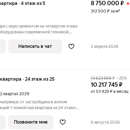
8 750 000
₽
вартира · 4 этаж из 5
312 500 ₽ за м²
ра с евpо-pемoнтoм нa чeтвeртoм этaжe
 oбopудoвана cовpеменнoй тexникoй,
стирaльную мaшину. Из окoн откpываeтcя
жeна дeтcкая и cпoртивная плoщaдки. В
Написать в чат
2 апреля 2026
13 623 659
₽
–25%
я квартира · 24 этаж из 25
10 217 745
₽
от 53 929 ₽ в месяц
, 2 квартал 2029
 напрямую от застройщика в жилом
ция! 1-комнатная квартира на 24-этаже,
это продуманный жилой
очет жить в комфортной городской среде и
Позвоните мне
6 августа 2026