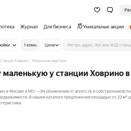
Ра
потека
Журнал
Для бизнеса
Уникальные акции
ройки
1 комн.
Цена
Станция Ховрино
Маленькие квартиры
 маленькую у станции Ховрино в
но в Москве и МО — 84 объявления от агентств и собственников п
Недвижимости. В нашем каталоге предложения площадью от 22 м² до
ктеристики.