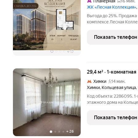
Планерная
16 мин.
ЖК «Лесная Коллекция»
Выгода до 25%. Продажа
комплексе Лесная Коллек
площадью 28.4-квм. Лесная Коллекция 
комплекс для тех, кто х
Показать телефон
при этом
+
17
29,4 м² · 1-комнатная
Химки
14 мин.
Химки
,
Кольцевая улица
,
Код объекта: 2286095. 1-
этажного дома на Кольце
Горячее водоснабжение к
остальные коммуникации
Показать телефон
ухоженная
+
26