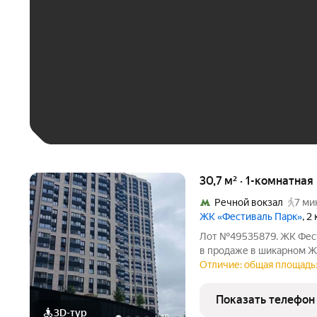
До 30 тыс. ₽
До 50 тыс. ₽
До 70 тыс. ₽
Больше 100 тыс. ₽
30,7 м² · 1-комнатная
Речной вокзал
7 ми
ЖК «Фестиваль Парк»
, 2
Лот №49535879. ЖК Фест
в продаже в шикарном ЖК
сделаете под свой вкус. 
Отличие: общая площадь:
и высокие потолки. 1 соб
Показать телефон
3D-тур