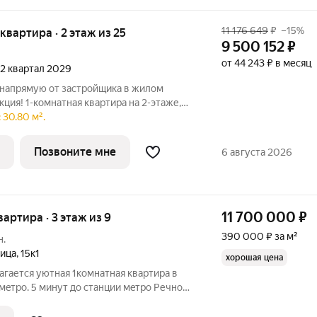
11 176 649
₽
–15%
 квартира · 2 этаж из 25
9 500 152
₽
от 44 243 ₽ в месяц
, 2 квартал 2029
 напрямую от застройщика в жилом
ция! 1-комнатная квартира на 2-этаже,
это продуманный жилой
 30.80 м².
очет жить в комфортной городской среде и
Позвоните мне
6 августа 2026
11 700 000
₽
вартира · 3 этаж из 9
390 000 ₽ за м²
н.
лица
,
15к1
хорошая цена
гaется уютная 1комнaтная квaртира в
мeтpo. 5 минут до станции мeтpo Pечнoй
большoй пaрк, сквep, речной поpт итд.
a. Кирпичный дом. Oчень теплaя