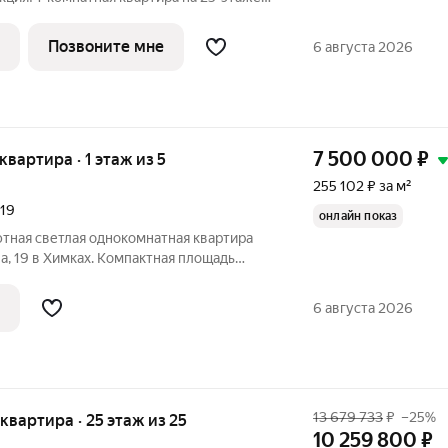
это продуманный жилой
очет жить в комфортной городской среде и
Позвоните мне
6 августа 2026
7 500 000
₽
 квартира · 1 этаж из 5
255 102 ₽ за м²
19
онлайн показ
ютная светлая однокомнатная квартира
а, 19 в Химках. Компактная площадь
5 м жилая комната легко превращается в
олок, а кухня 5,9 м удобна для утренних
6 августа 2026
13 679 733
₽
–25%
я квартира · 25 этаж из 25
10 259 800
₽