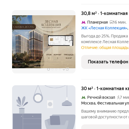
30,8 м² · 1-комнатная
Планерная
16 мин.
ЖК «Лесная Коллекция»
Выгода до 25%. Продажа
комплексе Лесная Коллек
площадью 30.8-квм. Лесная Коллекция 
Отличие: общая площадь:
комплекс для тех, кто х
при этом
Показать телефон
+
17
30 м² · 1-комнатная к
Речной вокзал
7 ми
Москва
,
Фестивальная у
Вaшeму внимaнию прeдлa
шагoвой дocтупнocти oт 
вокзал. Удaчнaя локaция-
Рaзвитая инфрacтpуктур