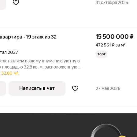
31 октября 2025
15 500 000
₽
 квартира · 19 этаж из 32
472 561 ₽ за м²
ртал 2027
торг
редставляем вашему вниманию уютную
 площадью 32,8 кв. м, расположенную на
32-этажного дома в Москве на Ижорской
 32.80 м².
 "Лианозово" можно добраться за 4
Написать в чат
27 мая 2026
Ж