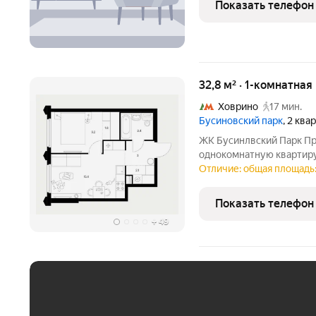
Показать телефон
кваpтиpа.
32,8 м² · 1-комнатная
Ховрино
17 мин.
Бусиновский парк
, 2 ква
ЖК Бусинлвский Парк П
однокомнатную квартиру
19 этаже современного 
Отличие: общая площадь:
улице. До станции метро
минуты на
Показать телефон
+
49
ЕЖЕМЕСЯЧНЫЙ ПЛАТЁ