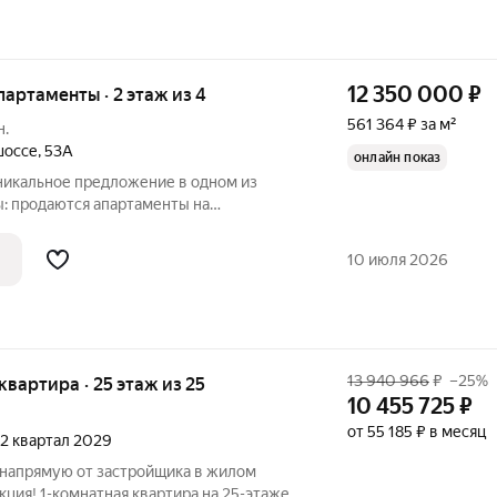
12 350 000
₽
апартаменты · 2 этаж из 4
561 364 ₽ за м²
н.
шоссе
,
53А
онлайн показ
Уникальное предложение в одном из
: продаются апартаменты на
А. Просторная квартира площадью 22 кв.
ми идеальное решение для
10 июля 2026
13 940 966
₽
–25%
 квартира · 25 этаж из 25
10 455 725
₽
от 55 185 ₽ в месяц
, 2 квартал 2029
 напрямую от застройщика в жилом
ция! 1-комнатная квартира на 25-этаже,