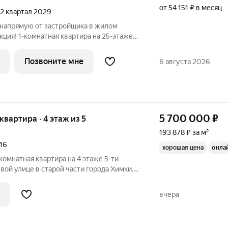
от 54 151 ₽ в месяц
, 2 квартал 2029
 напрямую от застройщика в жилом
ция! 1-комнатная квартира на 25-этаже,
это продуманный жилой
очет жить в комфортной городской среде и
Позвоните мне
6 августа 2026
5 700 000
₽
 квартира · 4 этаж из 5
193 878 ₽ за м²
16
хорошая цена
онла
комнатная квартира на 4 этаже 5-ти
вой улице в старой части города Химки.
вартиры - через газовую колонку,
 - централизованные. Подъезд чистый,
вчера