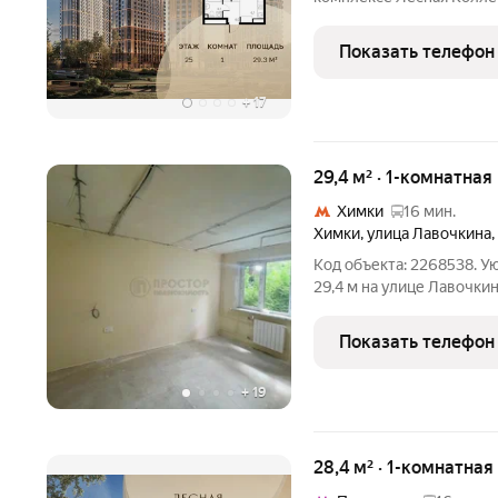
площадью 29.3-квм. Лесная Коллекция 
комплекс для тех, кто х
Показать телефон
при этом
+
17
29,4 м² · 1-комнатная
Химки
16 мин.
Химки
,
улица Лавочкина
,
Код объекта: 2268538. У
29,4 м на улице Лавочкин
продумана до мелочей: 1
зону отдыха и рабочий уг
Показать телефон
+
19
28,4 м² · 1-комнатна