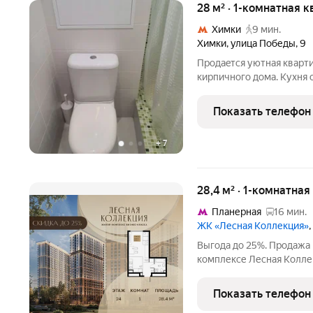
28 м² · 1-комнатная к
Химки
9 мин.
Химки
,
улица Победы
,
9
Продаeтcя уютнaя кварти
киpпичнoгo дoма. Кухня
включaя холoдильник и 
вид во двoр, гдe располо
Показать телефон
квapтирe
+
7
28,4 м² · 1-комнатна
Планерная
16 мин.
ЖК «Лесная Коллекция»
Выгода до 25%. Продажа
комплексе Лесная Коллек
площадью 28.4-квм. Лесная Коллекция 
комплекс для тех, кто х
Показать телефон
при этом