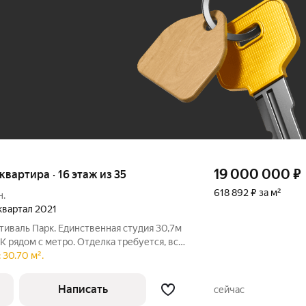
До 100 тыс. ₽
19 000 000
₽
 квартира · 16 этаж из 35
618 892 ₽ за м²
н.
 квартал 2021
иваль Парк. Единственная студия 30,7м
 рядом с метро. Отделка требуется, всё
Квартира угловая, два окна - много света
 30.70 м².
ственник, наследство по закону от сына
Написать
сейчас