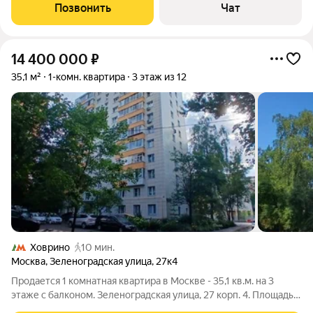
11.6 кв. м. Квартира расположена на 12 этаже 21-этажного
Позвонить
Чат
панельного
14 400 000
₽
35,1 м²
1-комн. квартира
3 этаж из 12
Ховрино
10 мин.
Москва
,
Зеленоградская улица
,
27к4
Продается 1 комнатная квартира в Москве - 35,1 кв.м. на 3
этаже с балконом. Зеленоградская улица, 27 корп. 4. Площадь
указана по выписке из ЕГРН. Доступность: в 10-15 минутах