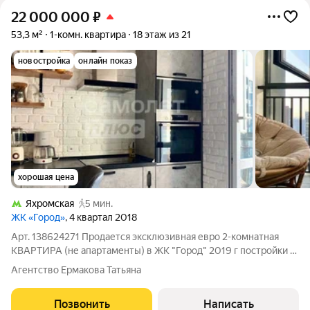
22 000 000
₽
53,3 м²
1-комн. квартира
18 этаж из 21
новостройка
онлайн показ
хорошая цена
Яхромская
5 мин.
ЖК «Город»
, 4 квартал 2018
Арт. 138624271 Продается эксклюзивная евро 2-комнатная
КВАРТИРА (не апартаменты) в ЖК "Город" 2019 г постройки в
400 м. от метро "Яхромская". Дизайнерский ремонт с
Агентство Ермакова Татьяна
мебелью выполненной под заказ и качественной техникой -
заезжай и живи!!! Основные
Позвонить
Написать