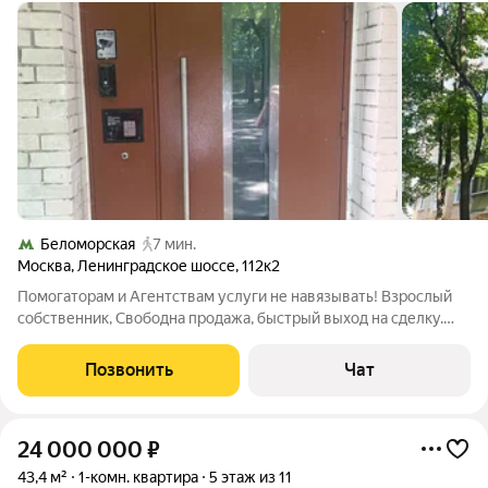
Беломорская
7 мин.
Москва
,
Ленинградское шоссе
,
112к2
Помогаторам и Агентствам услуги не навязывать! Взрослый
собственник, Свободна продажа, быстрый выход на сделку.
Без обременений, никто не прописан. Продается уютная
однокомнатная квартира площадью 30,2 кв. м, расположенная
Позвонить
Чат
в кирпичном доме на втором
24 000 000
₽
43,4 м²
1-комн. квартира
5 этаж из 11