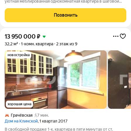
уютная меблированная однокомнатная квартира в шаговой
доступности от станций метро "Ховрино" и "Беломорская" (8-
10 мин пешком). Квартира полностью готова к проживанию, в
Позвонить
наличии вся необходимая
13 950 000
₽
32,2 м²
1-комн. квартира
2 этаж из 9
новостройка
хорошая цена
Грачёвская
7 мин.
Дом на Клинской
, 1 квартал 2017
В свободной продаже 1-к. квартира в пяти минутах от ст.