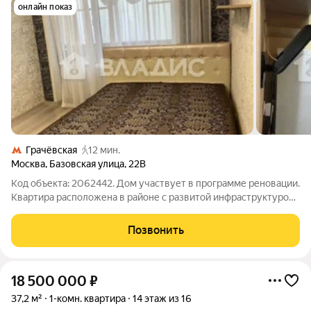
онлайн показ
Грачёвская
12 мин.
Москва
,
Базовская улица
,
22В
Код объекта: 2062442. Дом участвует в программе реновации.
Квартира расположена в районе с развитой инфраструктурой,
что делает её идеальным выбором для семей. Рядом
находятся школы, детские сады, магазины и аптеки, а также
Позвонить
есть лёгкий доступ к
18 500 000
₽
37,2 м²
1-комн. квартира
14 этаж из 16