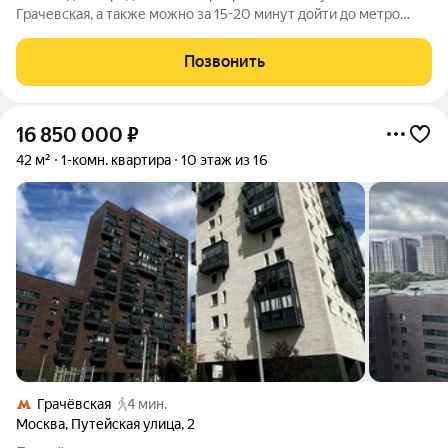
Грачевская, а также можно за 15-20 минут дойти до метро
Беломорская. Рядом с домом расположен великолепный
Грачёвский парк. Состояние квартиры соответствует фото.
Позвонить
Квартира находится на втором
16 850 000
₽
42 м²
1-комн. квартира
10 этаж из 16
Грачёвская
4 мин.
Москва
,
Путейская улица
,
2