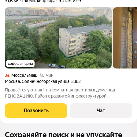
31,6 м²
1-комн. квартира
9 этаж из 9
хорошая цена
Моссельмаш
5 мин.
Москва
,
Солнечногорская улица
,
23к2
Продаётся уютная 1-на комнатная квартира в доме под
РЕНОВАЦИЮ. Район с развитой инфраструктурой,
максимально ликвидный объект. Оперативный показ, полная
готовность к сделке.
Позвонить
Чат
Сохраняйте поиск и не упускайте