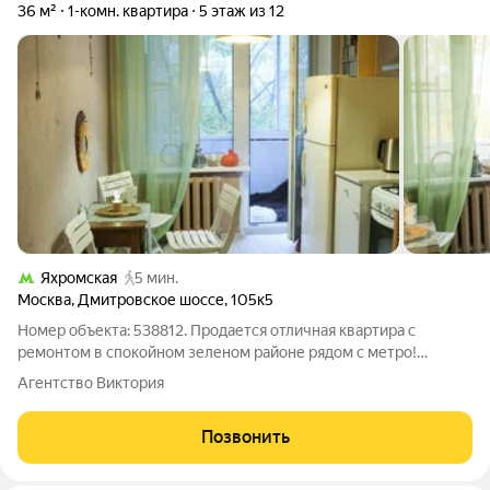
36 м²
1-комн. квартира
5 этаж из 12
Яхромская
5 мин.
Москва
,
Дмитровское шоссе
,
105к5
Номер объекта: 538812. Продается отличная квартира с
ремонтом в спокойном зеленом районе рядом с метро!
Большая кухня имеет выход на балкон. В квартире есть
Агентство Виктория
отдельная гардеробная!! Ухоженный подъезд. Хорошие
соседи. Всегда есть места для парковки
Позвонить