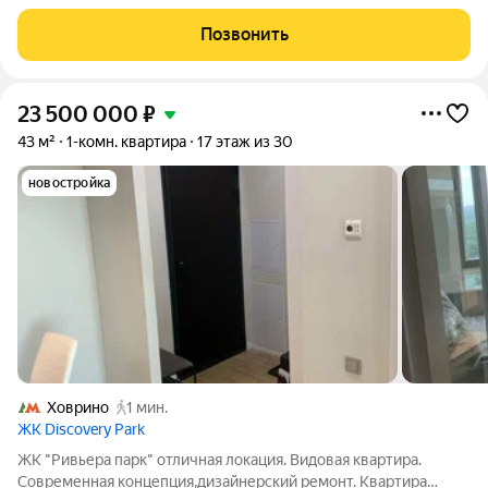
апартаменты отличный выбор для молодых специалистов,
студентов и пар без детей!! Квартира расположена на 3 этаже
Позвонить
16-этажного панельного
23 500 000
₽
43 м²
1-комн. квартира
17 этаж из 30
новостройка
Ховрино
1 мин.
ЖК Discovery Park
ЖК "Ривьера парк" отличная локация. Видовая квартира.
Современная концепция,дизайнерский ремонт. Квартира