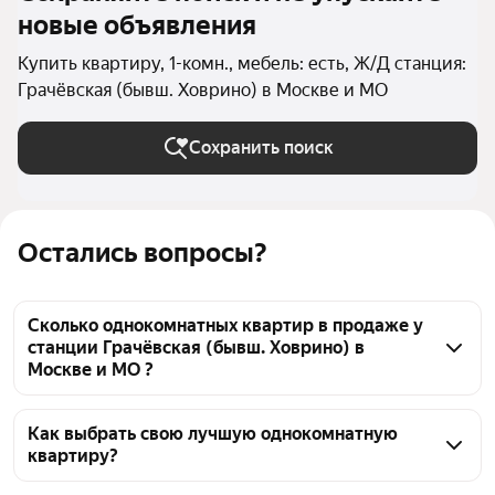
новые объявления
Купить квартиру, 1-комн., мебель: есть, Ж/Д станция:
Грачёвская (бывш. Ховрино) в Москве и МО
Сохранить поиск
Остались вопросы?
Сколько однокомнатных квартир в продаже у
станции Грачёвская (бывш. Ховрино) в
Москве и МО ?
На Яндекс Недвижимости в продаже у станции 
Грачёвская (бывш. Ховрино) в Москве и МО 25 
Как выбрать свою лучшую однокомнатную
квартиру?
однокомнатных квартир, из них 3 объявления от 
собственников, 22 объявления от агентств
Чтобы купить 1-комнатную квартиру с мебелью у 