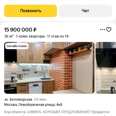
продаётся с мебелью. Сделаны тёплые полы. Подходит под
ипотеку.
Позвонить
Чат
15 900 000
₽
36 м²
1-комн. квартира
11 этаж из 19
онлайн показ
Беломорская
9 мин.
Москва
,
Левобережная улица
,
4к8
Код объекта: 2288455. ХОРОШЕЕ ПРЕДЛОЖЕНИЕ! Продается