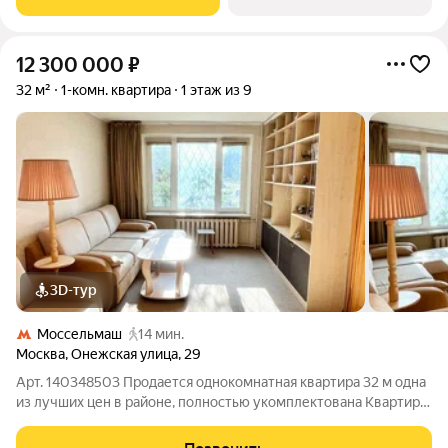
12 300 000
₽
32 м²
1-комн. квартира
1 этаж из 9
3D-тур
Моссельмаш
14 мин.
Москва
,
Онежская улица
,
29
Арт. 140348503 Продается однокомнатная квартира 32 м одна
из лучших цен в районе, полностью укомплектована Квартира
Светлая, уютная во всех комнатах пластиковые двухкамерные
окна с металлической решёткой. Комната изолированная, 18 м,