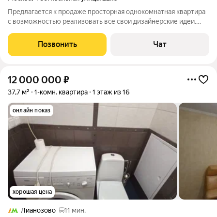
Предлагается к продаже просторная однокомнатная квартира
с возможностью реализовать все свои дизайнерские идеи.
Общая площадь 40,2 кв.м., жилая 21,6 кв.м. (можно разделить
комнату, т.к. два окна), кухня 7,8 кв.м. со скрытой, глубокой
Позвонить
Чат
нишей, с/у
12 000 000
₽
37,7 м²
1-комн. квартира
1 этаж из 16
онлайн показ
хорошая цена
Лианозово
11 мин.