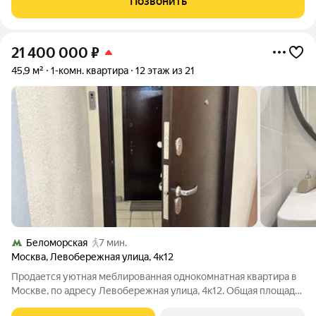
Позвонить
кухня 6 м,
21 400 000
₽
45,9 м²
1-комн. квартира
12 этаж из 21
Беломорская
7 мин.
Москва
,
Левобережная улица
,
4к12
Продается уютная меблированная однокомнатная квартира в
Москве, по адресу Левобережная улица, 4к12. Общая площадь
квартиры составляет 45.9 кв. м, жилая площадь 21.4 кв. м, кухня