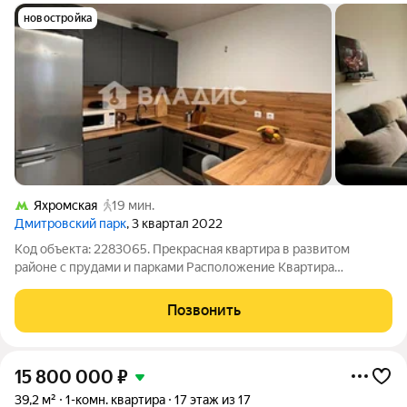
новостройка
Яхромская
19 мин.
Дмитровский парк
, 3 квартал 2022
Код объекта: 2283065. Прекрасная квартира в развитом
районе с прудами и парками Расположение Квартира
расположена в динамично развивающемся районе Москвы, на
улице Лобненская, дом 13 корпус 3. Близость к основным
Позвонить
транспортным магистралям обеспечивает
15 800 000
₽
39,2 м²
1-комн. квартира
17 этаж из 17