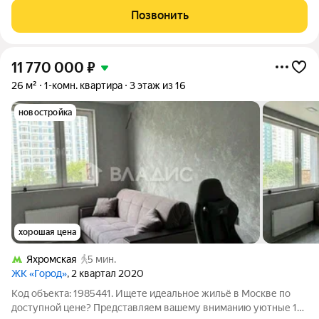
ходьбы станции метро и МЦД 3 "Ховрино", международный
Позвонить
автовокзал
11 770 000
₽
26 м²
1-комн. квартира
3 этаж из 16
новостройка
хорошая цена
Яхромская
5 мин.
ЖК «Город»
, 2 квартал 2020
Код объекта: 1985441. Ищете идеальное жильё в Москве по
доступной цене? Представляем вашему вниманию уютные 1к