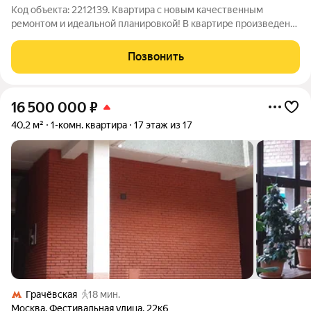
Код объекта: 2212139. Квартира с новым качественным
ремонтом и идеальной планировкой! В квартире произведен
капитальный ремонт: заменены межкомнатные перегородки,
электрика, трубы. Финишная отделка выполнена из
Позвонить
качественных материалов. Все выглядит
16 500 000
₽
40,2 м²
1-комн. квартира
17 этаж из 17
Грачёвская
18 мин.
Москва
,
Фестивальная улица
,
22к6