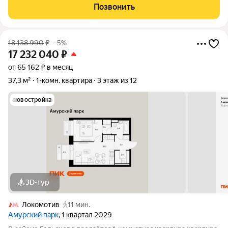
реализована безопасная среда как для детей, так и взрослых. -
Позвонить
Находится в
18 138 990
₽
–5%
17 232 040
₽
от 65 162 ₽ в месяц
37,3 м²
1-комн. квартира
3 этаж из 12
новостройка
3D-тур
Локомотив
11 мин.
Амурский парк
, 1 квартал 2029