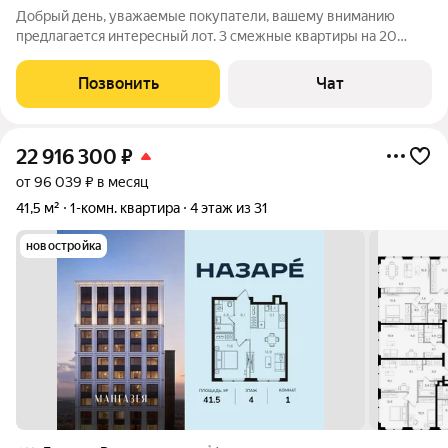
Добрый день, уважаемые покупатели, вашему вниманию
предлагается интересный лот. 3 смежные квартиры на 20
этаже, 20 этажного дома, видовой пентхаус. Дом расположен
в живописном месте, рядом с центром Москвы. Ничем
Позвонить
Чат
перекрываемый вид на Москву, парк
22 916 300
₽
от 96 039 ₽ в месяц
41,5 м²
1-комн. квартира
4 этаж из 31
новостройка