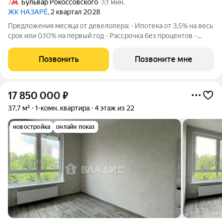
Бульвар Рокоссовского
1 мин.
ЖК НАЗАРÉ
, 2 квартал 2028
Предложения месяца от девелопера: - Ипотека от 3,5% на весь
срок или 0,10% на первый год - Рассрочка без процентов -
Trade-in с проживанием на время строительства дома
Просторная 1-комнатная квартира. Общая площадь - 41.5 м2 на
Позвонить
Позвоните мне
4 этаже, без отделки.
17 850 000
₽
37,7 м²
1-комн. квартира
4 этаж из 22
новостройка
онлайн показ