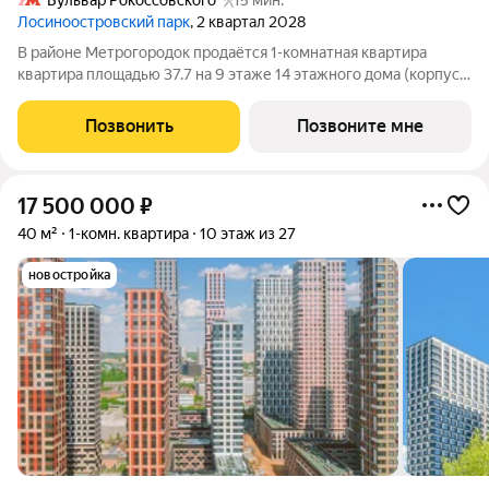
Бульвар Рокоссовского
15 мин.
Лосиноостровский парк
, 2 квартал 2028
В районе Метрогородок продаётся 1-комнатная квартира
квартира площадью 37.7 на 9 этаже 14 этажного дома (корпус,
секция) в проекте ПИК «Лосиноостровский парк». Удобное
расположение 12 минут пешком до станции метро и МЦК
Позвонить
Позвоните мне
«Бульвар Рокоссовского». 3
17 500 000
₽
40 м²
1-комн. квартира
10 этаж из 27
новостройка