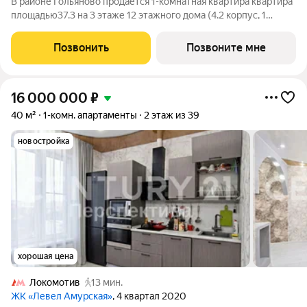
В районе Гольяново продаётся 1-комнатная квартира квартира
площадью37.3 на 3 этаже 12 этажного дома (4.2 корпус, 1
секция) в проекте ПИК «Амурский парк». Удобное
расположение 10 минут пешком до станции метро
Позвонить
Позвоните мне
«Черкизовская» и МЦК «Локомотив». 15 минут
16 000 000
₽
40 м²
1-комн. апартаменты
2 этаж из 39
новостройка
хорошая цена
Локомотив
13 мин.
ЖК «Левел Амурская»
, 4 квартал 2020