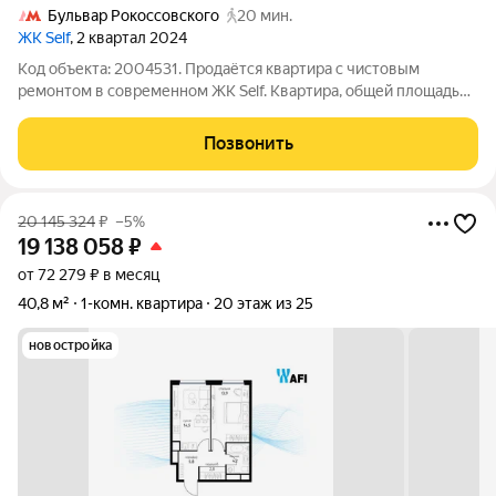
Бульвар Рокоссовского
20 мин.
ЖК Self
, 2 квартал 2024
Код объекта: 2004531. Продаётся квартира с чистовым
ремонтом в современном ЖК Self. Квартира, общей площадью
37,7 м, расположена на 4 этаже. Спальня 12 м2, гостиная с
кухней 15 м2, позволяет разместить спальное место. Большие
Позвонить
окна наполняют комнаты
20 145 324
₽
–5%
19 138 058
₽
от 72 279 ₽ в месяц
40,8 м²
1-комн. квартира
20 этаж из 25
новостройка