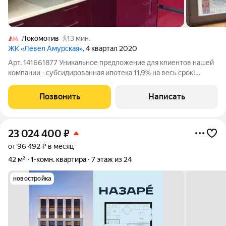
Локомотив
13 мин.
ЖК «Левел Амурская»
, 4 квартал 2020
Арт. 141661877 Уникальное предложение для клиентов нашей
компании - субсидированная ипотека 11,9% на весь срок!
Прекрасная 1-комнатная квартира на 38 этаже в ЖК "Левел
Амурская" отличное предложение по выгодной цене в
Позвонить
Написать
быстрорастущем районе Москвы.
23 024 400
₽
от 96 492 ₽ в месяц
42 м²
1-комн. квартира
7 этаж из 24
новостройка