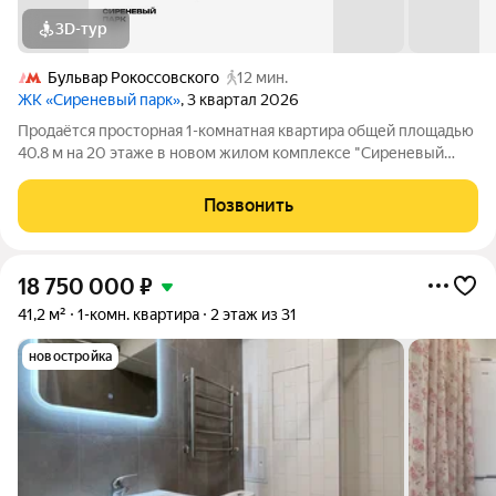
3D-тур
Бульвар Рокоссовского
12 мин.
ЖК «Сиреневый парк»
, 3 квартал 2026
Продаётся просторная 1-комнатная квартира общей площадью
40.8 м на 20 этаже в новом жилом комплексе "Сиреневый
парк", расположенном в Восточном административном округе
Москвы на улице Тагильская. Всего 10 минут ходьбы от
Позвонить
станции метро "Бульвар
18 750 000
₽
41,2 м²
1-комн. квартира
2 этаж из 31
новостройка