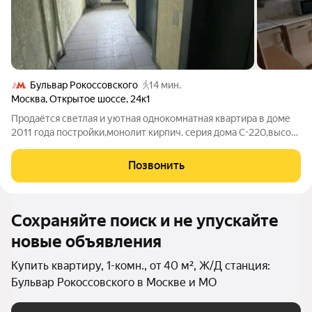
Бульвар Рокоссовского
14 мин.
Москва
,
Открытое шоссе
,
24к1
Продаётся светлая и уютная однокомнатная квартира в доме
2011 года постройки,монолит кирпич. серия дома С-220,высота
потолков 2.75. Общая площадь квартиры 38.8,комната 16.9
кв.м; кухня 8.9 кв.м с большим застеклённым балконом. в
Позвонить
квартире выполнен
Сохраняйте поиск и не упускайте
новые объявления
Купить квартиру, 1-комн., от 40 м², Ж/Д станция:
Бульвар Рокоссовского в Москве и МО