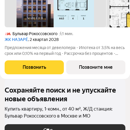
Бульвар Рокоссовского
1 мин.
ЖК НАЗАРÉ
, 2 квартал 2028
Предложения месяца от девелопера: - Ипотека от 3,5% на весь
срок или 0,10% на первый год - Рассрочка без процентов -
Trade-in с проживанием на время строительства дома
Просторная 1-комнатная квартира. Общая площадь - 44 м2 на 4
Позвонить
Позвоните мне
этаже, без отделки.
Сохраняйте поиск и не упускайте
новые объявления
Купить квартиру, 1-комн., от 40 м², Ж/Д станция:
Бульвар Рокоссовского в Москве и МО