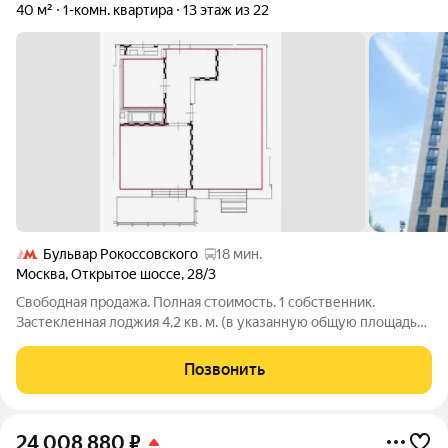
40 м²
1-комн. квартира
13 этаж из 22
Бульвар Рокоссовского
18 мин.
Москва
,
Открытое шоссе
,
28/3
Свободная продажа. Полная стоимость. 1 собственник.
Застекленная лоджия 4,2 кв. м. (в указанную общую площадь
НЕ входит). Закрытый двор с детской и спортивной
площадками. Рядом парк, зона отдыха. Без обременений и
Позвонить
долгов. Никто не прописан и не живет.
24 008 880
₽