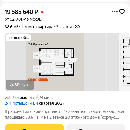
19 585 640
₽
от 82 081 ₽ в месяц
38,6 м²
1-комн. квартира
2 этаж из 20
новостройка
3D-тур
Локомотив
24 мин.
2-й Иртышский
, 4 квартал 2027
В районе Гольяново продаётся 1-комнатная квартира квартира
площадью 38.6 кв. м на 2 этаже 20 этажного дома (корпус,
секция) в проекте ПИК «2-й Иртышский». Удобное
расположение 25 минут пешком до станции метро