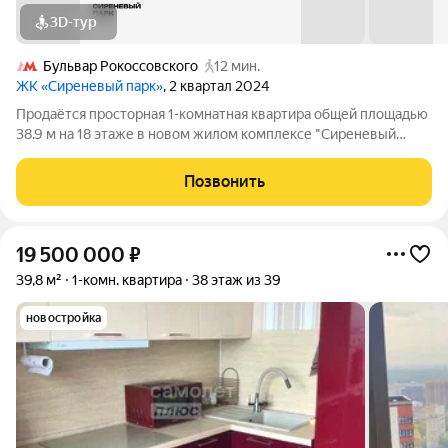
3D-тур
Бульвар Рокоссовского
12 мин.
ЖК «Сиреневый парк»
, 2 квартал 2024
Продаётся просторная 1-комнатная квартира общей площадью
38.9 м на 18 этаже в новом жилом комплексе "Сиреневый
парк", расположенном в Восточном административном округе
Москвы на улице Тагильская. Всего 10 минут ходьбы от
Позвонить
станции метро "Бульвар
19 500 000
₽
39,8 м²
1-комн. квартира
38 этаж из 39
новостройка