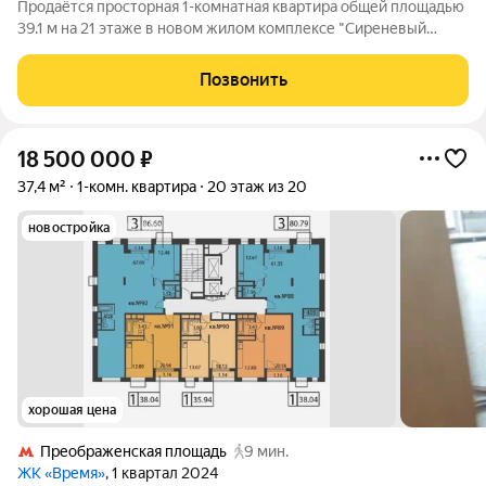
Продаётся просторная 1-комнатная квартира общей площадью
39.1 м на 21 этаже в новом жилом комплексе "Сиреневый
парк", расположенном в Восточном административном округе
Москвы на улице Тагильская. Всего 10 минут ходьбы от
Позвонить
станции метро "Бульвар
18 500 000
₽
37,4 м²
1-комн. квартира
20 этаж из 20
новостройка
хорошая цена
Преображенская площадь
9 мин.
ЖК «Время»
, 1 квартал 2024