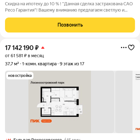
Скидка на ипотеку до 10 % ! "Данная сделка застрахована САО
Ресо Гарантия"! Вашему вниманию предлагаем светлую и
просторную квартиру в современном ЖК Level(Амурская) В
квартире выполнен дизайнерский ремонт , с использованием
Позвонить
качественных
17 142 190
₽
от 61 581 ₽ в месяц
37,7 м²
1-комн. квартира
9 этаж из 17
новостройка