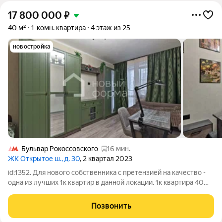
17 800 000
₽
40 м²
1-комн. квартира
4 этаж из 25
новостройка
Бульвар Рокоссовского
16 мин.
ЖК Открытое ш., д. 30
, 2 квартал 2023
id:1352. Для нового собственника с претензией на качество -
одна из лучших 1к квартир в данной локации. 1к квартира 40
кв.м. с дизайнерским ремонтом и в формате заехать и жить. В
квартире выполнен качественный ремонт, делали для себя.
Позвонить
Дорогие