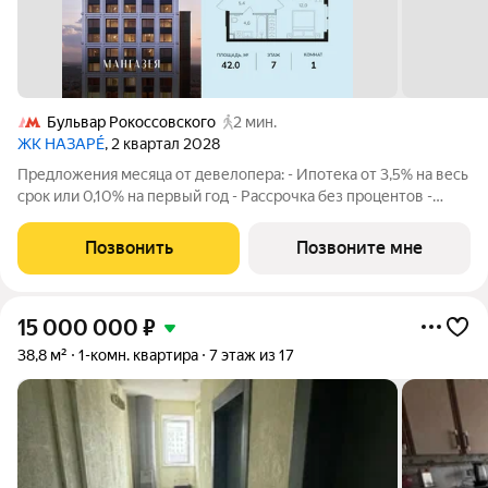
Бульвар Рокоссовского
2 мин.
ЖК НАЗАРÉ
, 2 квартал 2028
Предложения месяца от девелопера: - Ипотека от 3,5% на весь
срок или 0,10% на первый год - Рассрочка без процентов -
Trade-in с проживанием на время строительства дома
Просторная 1-комнатная квартира. Общая площадь - 42 м2 на 7
Позвонить
Позвоните мне
этаже, без отделки.
15 000 000
₽
38,8 м²
1-комн. квартира
7 этаж из 17