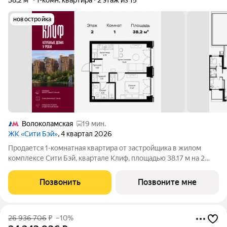
38,2 м²
1-комн. квартира
2 этаж из 15
новостройка
Волоколамская
19 мин.
ЖК «Сити Бэй»
, 4 квартал 2026
Продается 1-комнатная квартира от застройщика в жилом
комплексе Сити Бэй, квартале Клиф, площадью 38.17 м на 2
этаже. Срок сдачи 4 квартал 2026 года. Клиф от Сити Бэй - это
пять Клубных домов на первой линии озелененной
Позвонить
Позвоните мне
набережной Реки Москвы. Со
26 936 706
₽
–10%