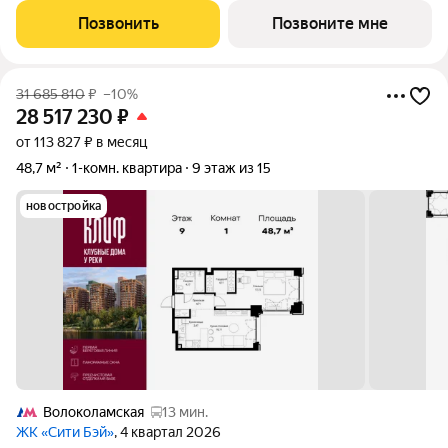
пять Клубных домов на первой линии озелененной
Позвонить
Позвоните мне
набережной Реки Москвы. Со
31 685 810
₽
–10%
28 517 230
₽
от 113 827 ₽ в месяц
48,7 м²
1-комн. квартира
9 этаж из 15
новостройка
Волоколамская
13 мин.
ЖК «Сити Бэй»
, 4 квартал 2026