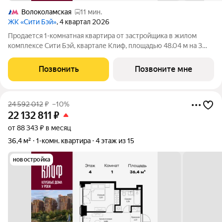
Волоколамская
11 мин.
ЖК «Сити Бэй»
, 4 квартал 2026
Продается 1-комнатная квартира от застройщика в жилом
комплексе Сити Бэй, квартале Клиф, площадью 48.04 м на 3
этаже. Срок сдачи 4 квартал 2026 года. Клиф от Сити Бэй - это
пять Клубных домов на первой линии озелененной
Позвонить
Позвоните мне
набережной Реки Москвы. Со
24 592 012
₽
–10%
22 132 811
₽
от 88 343 ₽ в месяц
36,4 м²
1-комн. квартира
4 этаж из 15
новостройка