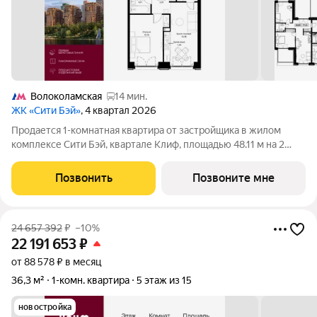
Волоколамская
14 мин.
ЖК «Сити Бэй»
, 4 квартал 2026
Продается 1-комнатная квартира от застройщика в жилом
комплексе Сити Бэй, квартале Клиф, площадью 48.11 м на 2
этаже. Срок сдачи 4 квартал 2026 года. Клиф от Сити Бэй - это
пять Клубных домов на первой линии озелененной
Позвонить
Позвоните мне
набережной Реки Москвы. Со
24 657 392
₽
–10%
22 191 653
₽
от 88 578 ₽ в месяц
36,3 м²
1-комн. квартира
5 этаж из 15
новостройка