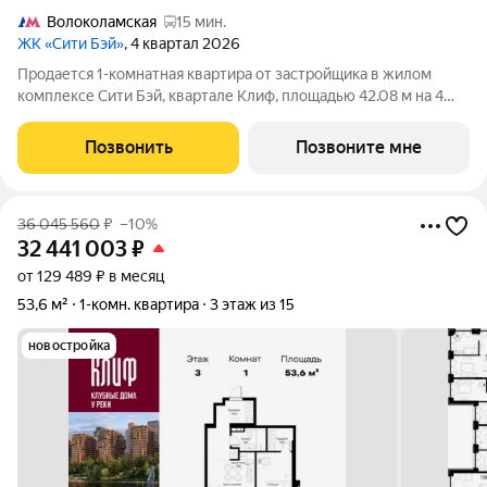
Волоколамская
15 мин.
ЖК «Сити Бэй»
, 4 квартал 2026
Продается 1-комнатная квартира от застройщика в жилом
комплексе Сити Бэй, квартале Клиф, площадью 42.08 м на 4
этаже. Срок сдачи 4 квартал 2026 года. Клиф от Сити Бэй - это
пять Клубных домов на первой линии озелененной
Позвонить
Позвоните мне
набережной Реки Москвы. Со
36 045 560
₽
–10%
32 441 003
₽
от 129 489 ₽ в месяц
53,6 м²
1-комн. квартира
3 этаж из 15
новостройка