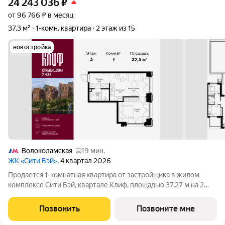
24 243 036
₽
от 96 766 ₽ в месяц
37,3 м²
1-комн. квартира
2 этаж из 15
новостройка
Волоколамская
19 мин.
ЖК «Сити Бэй»
, 4 квартал 2026
Продается 1-комнатная квартира от застройщика в жилом
комплексе Сити Бэй, квартале Клиф, площадью 37.27 м на 2
этаже. Срок сдачи 4 квартал 2026 года. Клиф от Сити Бэй - это
пять Клубных домов на первой линии озелененной
Позвонить
Позвоните мне
набережной Реки Москвы. Со