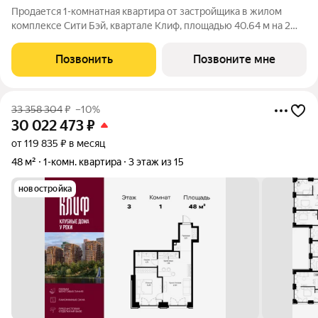
Продается 1-комнатная квартира от застройщика в жилом
комплексе Сити Бэй, квартале Клиф, площадью 40.64 м на 2
этаже. Срок сдачи 4 квартал 2026 года. Клиф от Сити Бэй - это
пять Клубных домов на первой линии озелененной
Позвонить
Позвоните мне
набережной Реки Москвы. Со
33 358 304
₽
–10%
30 022 473
₽
от 119 835 ₽ в месяц
48 м²
1-комн. квартира
3 этаж из 15
новостройка