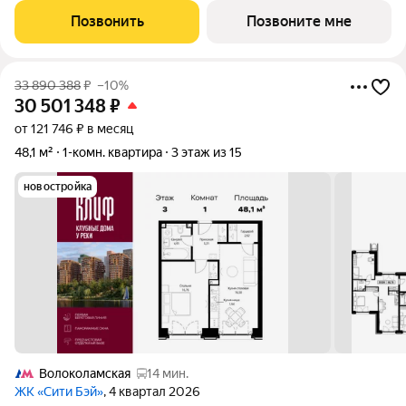
пять Клубных домов на первой линии озелененной
Позвонить
Позвоните мне
набережной Реки Москвы. Со
33 890 388
₽
–10%
30 501 348
₽
от 121 746 ₽ в месяц
48,1 м²
1-комн. квартира
3 этаж из 15
новостройка
Волоколамская
14 мин.
ЖК «Сити Бэй»
, 4 квартал 2026