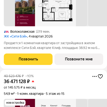
Волоколамская
19 мин.
ЖК «Сити Бэй»
, 4 квартал 2026
Продается 1-комнатная квартира от застройщика в жилом
комплексе Сити Бэй, квартале Клиф, площадью 38.92 м на 6
этаже. Срок сдачи 4 квартал 2026 года. Клиф от Сити Бэй - это
пять Клубных домов на первой линии озелененной
Позвонить
Позвоните мне
набережной Реки Москвы. Со
40 523 476
₽
–10%
36 471 128
₽
от 145 575 ₽ в месяц
54,9 м²
1-комн. квартира
5 этаж из 15
новостройка