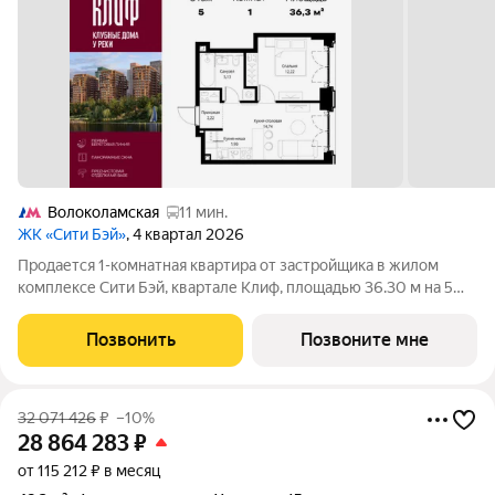
Волоколамская
11 мин.
ЖК «Сити Бэй»
, 4 квартал 2026
Продается 1-комнатная квартира от застройщика в жилом
комплексе Сити Бэй, квартале Клиф, площадью 36.30 м на 5
этаже. Срок сдачи 4 квартал 2026 года. Клиф от Сити Бэй - это
пять Клубных домов на первой линии озелененной
Позвонить
Позвоните мне
набережной Реки Москвы. Со
32 071 426
₽
–10%
28 864 283
₽
от 115 212 ₽ в месяц