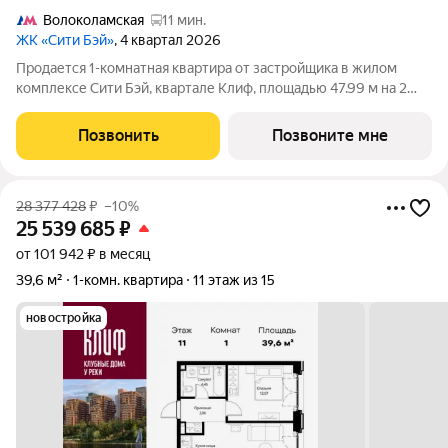
Волоколамская
11 мин.
ЖК «Сити Бэй»
, 4 квартал 2026
Продается 1-комнатная квартира от застройщика в жилом
комплексе Сити Бэй, квартале Клиф, площадью 47.99 м на 2
этаже. Срок сдачи 4 квартал 2026 года. Клиф от Сити Бэй - это
пять Клубных домов на первой линии озелененной
Позвонить
Позвоните мне
набережной Реки Москвы. Со
28 377 428
₽
–10%
25 539 685
₽
от 101 942 ₽ в месяц
39,6 м²
1-комн. квартира
11 этаж из 15
новостройка