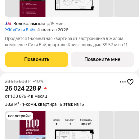
Волоколамская
15 мин.
ЖК «Сити Бэй»
, 4 квартал 2026
Продается 1-комнатная квартира от застройщика в жилом
комплексе Сити Бэй, квартале Клиф, площадью 39.57 м на 11
этаже. Срок сдачи 4 квартал 2026 года. Клиф от Сити Бэй - это
пять Клубных домов на первой линии озелененной
Позвонить
Позвоните мне
набережной Реки Москвы. Со
28 915 808
₽
–10%
26 024 228
₽
от 103 876 ₽ в месяц
38,9 м²
1-комн. квартира
6 этаж из 15
новостройка