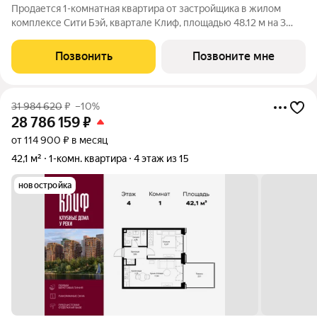
Продается 1-комнатная квартира от застройщика в жилом
комплексе Сити Бэй, квартале Клиф, площадью 48.12 м на 3
этаже. Срок сдачи 4 квартал 2026 года. Клиф от Сити Бэй - это
пять Клубных домов на первой линии озелененной
Позвонить
Позвоните мне
набережной Реки Москвы. Со
31 984 620
₽
–10%
28 786 159
₽
от 114 900 ₽ в месяц
42,1 м²
1-комн. квартира
4 этаж из 15
новостройка