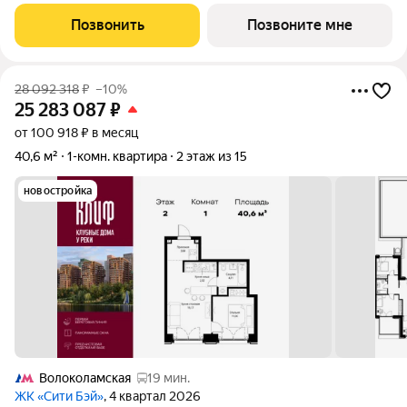
этаже. Срок сдачи 4 квартал 2026 года. Клиф от Сити Бэй - это
пять Клубных домов на первой линии озелененной
Позвонить
Позвоните мне
набережной Реки Москвы. Со
28 092 318
₽
–10%
25 283 087
₽
от 100 918 ₽ в месяц
40,6 м²
1-комн. квартира
2 этаж из 15
новостройка
Волоколамская
19 мин.
ЖК «Сити Бэй»
, 4 квартал 2026