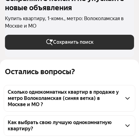
новые объявления
Купить квартиру, 1-комн., метро: Волоколамская в
Москве и МО
Сохранить поиск
Остались вопросы?
Сколько однокомнатных квартир в продаже у
метро Волоколамская (синяя ветка) в
Москве и МО ?
На Яндекс Недвижимости в продаже у метро 
Волоколамская (синяя ветка) в Москве и МО 84 
Как выбрать свою лучшую однокомнатную
квартиру?
однокомнатных квартиры, из них 1 объявление от 
агентств, 83 объявления от застройщиков