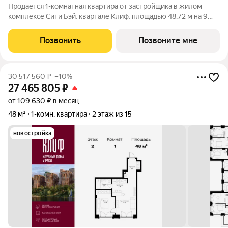
Продается 1-комнатная квартира от застройщика в жилом
комплексе Сити Бэй, квартале Клиф, площадью 48.72 м на 9
этаже. Срок сдачи 4 квартал 2026 года. Клиф от Сити Бэй - это
пять Клубных домов на первой линии озелененной
Позвонить
Позвоните мне
набережной Реки Москвы. Со
30 517 560
₽
–10%
27 465 805
₽
от 109 630 ₽ в месяц
48 м²
1-комн. квартира
2 этаж из 15
новостройка