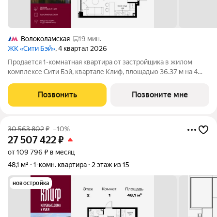
Волоколамская
19 мин.
ЖК «Сити Бэй»
, 4 квартал 2026
Продается 1-комнатная квартира от застройщика в жилом
комплексе Сити Бэй, квартале Клиф, площадью 36.37 м на 4
этаже. Срок сдачи 4 квартал 2026 года. Клиф от Сити Бэй - это
пять Клубных домов на первой линии озелененной
Позвонить
Позвоните мне
набережной Реки Москвы. Со
30 563 802
₽
–10%
27 507 422
₽
от 109 796 ₽ в месяц
48,1 м²
1-комн. квартира
2 этаж из 15
новостройка