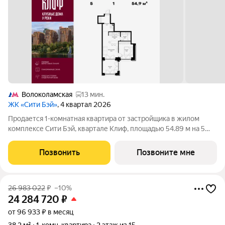
Волоколамская
13 мин.
ЖК «Сити Бэй»
, 4 квартал 2026
Продается 1-комнатная квартира от застройщика в жилом
комплексе Сити Бэй, квартале Клиф, площадью 54.89 м на 5
этаже. Срок сдачи 4 квартал 2026 года. Клиф от Сити Бэй - это
пять Клубных домов на первой линии озелененной
Позвонить
Позвоните мне
набережной Реки Москвы. Со
26 983 022
₽
–10%
24 284 720
₽
от 96 933 ₽ в месяц