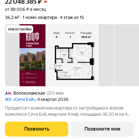
22 048 385
₽
от 88 006 ₽ в месяц
36,2 м²
1-комн. квартира
4 этаж из 15
новостройка
Волоколамская
13 мин.
ЖК «Сити Бэй»
, 4 квартал 2026
Продается 1-комнатная квартира от застройщика в жилом
комплексе Сити Бэй, квартале Клиф, площадью 36.20 м на 4
этаже. Срок сдачи 4 квартал 2026 года. Клиф от Сити Бэй - это
пять Клубных домов на первой линии озелененной
Позвонить
Позвоните мне
набережной Реки Москвы. Со