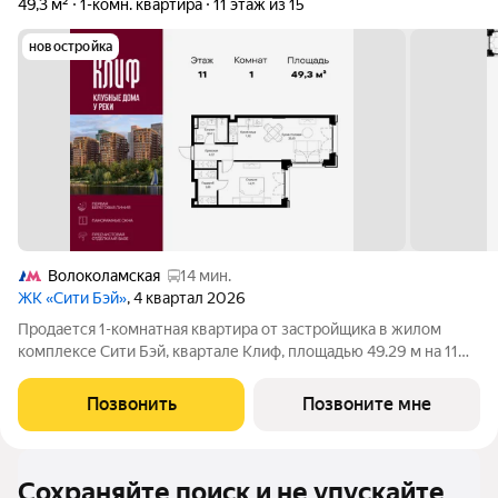
49,3 м²
1-комн. квартира
11 этаж из 15
новостройка
Волоколамская
14 мин.
ЖК «Сити Бэй»
, 4 квартал 2026
Продается 1-комнатная квартира от застройщика в жилом
комплексе Сити Бэй, квартале Клиф, площадью 49.29 м на 11
этаже. Срок сдачи 4 квартал 2026 года. Клиф от Сити Бэй - это
пять Клубных домов на первой линии озелененной
Позвонить
Позвоните мне
набережной Реки Москвы. Со
Сохраняйте поиск и не упускайте