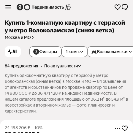
Купить 1-комнатную квартиру с террасой
у метро Волоколамская (синяя ветка)
Москва и МО
AI
Фильтры
1 комн.
Волоколамская
3
84 предложения
•
по актуальности
Купить однокомнатную квартиру с террасой у метро
Волоколамская (синяя ветка) в Москве и МО — 84 объявления
от агентств и собственников по продаже квартир по цене от
14 980 000 ₽ до 36 471 128 ₽ на Яндекс Недвижимости. В
нашем каталоге предложения площадью от 36,2 м² до 54,9 м² в
новостройках и вторичном жилье — фото, планировки и
характеристики.
24 498 206
₽
–10%