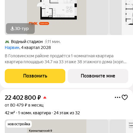
3D-тур
Водный стадион
11 мин.
Нарвин
, 4 квартал 2028
В Головинском районе продаётся 1-комнатная квартира
квартира площадью 34.7 на 33 этаже 38 этажного дома (корпус
1.3, секция 3) в проекте ПИК «Нарвин». Удобное расположение
10 минут пешком до станции метро «Водный стадион» и 20
Позвонить
Позвоните мне
минут до МЦК «Коптево».
22 402 800
₽
от 80 479 ₽ в месяц
42 м²
1-комн. квартира
24 этаж из 32
новостройка