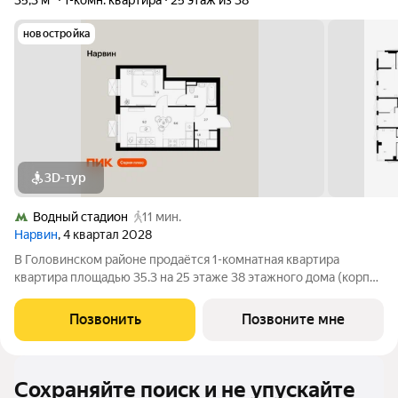
35,3 м²
1-комн. квартира
25 этаж из 38
новостройка
3D-тур
Водный стадион
11 мин.
Нарвин
, 4 квартал 2028
В Головинском районе продаётся 1-комнатная квартира
квартира площадью 35.3 на 25 этаже 38 этажного дома (корпус
1.1, секция 1) в проекте ПИК «Нарвин». Удобное расположение
10 минут пешком до станции метро «Водный стадион» и 20
Позвонить
Позвоните мне
минут до МЦК «Коптево».
Сохраняйте поиск и не упускайте