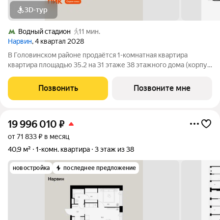
3D-тур
Водный стадион
11 мин.
Нарвин
, 4 квартал 2028
В Головинском районе продаётся 1-комнатная квартира
квартира площадью 35.2 на 31 этаже 38 этажного дома (корпус
1.1, секция 1) в проекте ПИК «Нарвин». Удобное расположение
10 минут пешком до станции метро «Водный стадион» и 20
Позвонить
Позвоните мне
минут до МЦК «Коптево».
19 996 010
₽
от 71 833 ₽ в месяц
40,9 м²
1-комн. квартира
3 этаж из 38
новостройка
последнее предложение