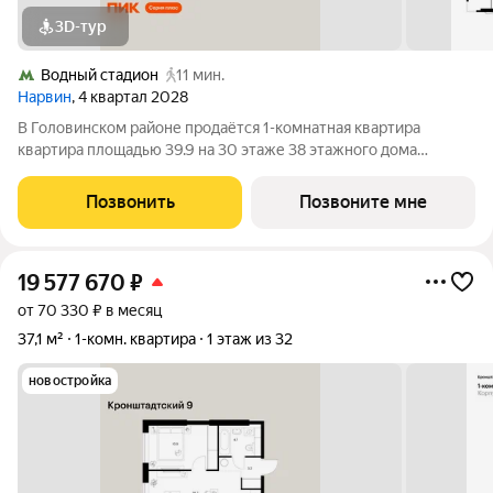
3D-тур
Водный стадион
11 мин.
Нарвин
, 4 квартал 2028
В Головинском районе продаётся 1-комнатная квартира
квартира площадью 39.9 на 30 этаже 38 этажного дома
(корпус 1.3, секция 3) в проекте ПИК «Нарвин». Удобное
расположение 10 минут пешком до станции метро «Водный
Позвонить
Позвоните мне
стадион» и 20 минут до МЦК «Коптево».
19 577 670
₽
от 70 330 ₽ в месяц
37,1 м²
1-комн. квартира
1 этаж из 32
новостройка