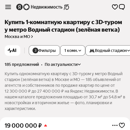
Купить 1-комнатную квартиру c 3D-туром
у метро Водный стадион (зелёная ветка)
Москва и МО
AI
Фильтры
1 комн.
Водный стадион
3
185 предложений
•
по актуальности
Купить однокомнатную квартиру c 3D-туром у метро Водный
стадион (зелёная ветка) в Москве и МО — 185 объявлений от
агентств и собственников по продаже квартир по цене от
12 300 000 ₽ до 27 400 000 ₽ на Яндекс Недвижимости. В
нашем каталоге предложения площадью от 30,7 м² до 54,8 м² в
новостройках и вторичном жилье — фото, планировки и
характеристики.
19 000 000
₽