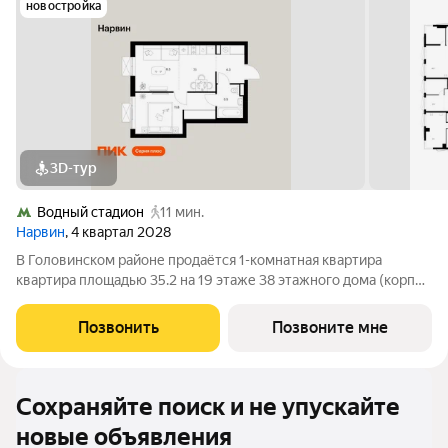
новостройка
3D-тур
Водный стадион
11 мин.
Нарвин
, 4 квартал 2028
В Головинском районе продаётся 1-комнатная квартира
квартира площадью 35.2 на 19 этаже 38 этажного дома (корпус
1.1, секция 1) в проекте ПИК «Нарвин». Удобное расположение
10 минут пешком до станции метро «Водный стадион» и 20
Позвонить
Позвоните мне
минут до МЦК «Коптево».
Сохраняйте поиск и не упускайте
новые объявления