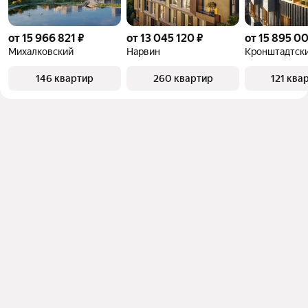
от 15 966 821 ₽
от 13 045 120 ₽
от 15 895 0
Михалковский
Нарвин
Кронштадтски
146 квартир
260 квартир
121 ква