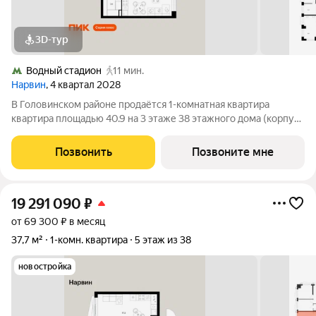
3D-тур
Водный стадион
11 мин.
Нарвин
, 4 квартал 2028
В Головинском районе продаётся 1-комнатная квартира
квартира площадью 40.9 на 3 этаже 38 этажного дома (корпус
1.1, секция 1) в проекте ПИК «Нарвин». Удобное расположение
10 минут пешком до станции метро «Водный стадион» и 20
Позвонить
Позвоните мне
минут до МЦК «Коптево».
19 291 090
₽
от 69 300 ₽ в месяц
37,7 м²
1-комн. квартира
5 этаж из 38
новостройка