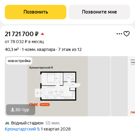
1.3, секция 3) в проекте ПИК «Нарвин». Удобное расположение
10 минут пешком до станции метро «Водный стадион» и 20
Позвонить
Позвоните мне
минут до МЦК «Коптево».
21 721 700
₽
от 78 032 ₽ в месяц
40,3 м²
1-комн. квартира
7 этаж из 12
новостройка
3D-тур
Водный стадион
5 мин.
Кронштадтский 9
, 1 квартал 2028