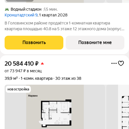
Водный стадион
5 мин.
Кронштадтский 9
, 1 квартал 2028
В Головинском районе продаётся 1-комнатная квартира
квартира площадью 40.8 на 5 этаже 12 этажного дома (корпус
1.1.2, секция 2) в проекте ПИК «Кронштадтский 9». Удобное
расположение 3 минуты пешком до станции метро «Водный
Позвонить
Позвоните мне
стадион». 2 минуты на
20 584 410
₽
от 73 947 ₽ в месяц
39,9 м²
1-комн. квартира
30 этаж из 38
новостройка