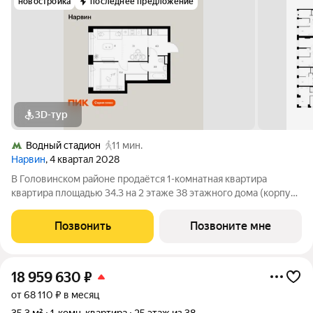
новостройка
последнее предложение
3D-тур
Водный стадион
11 мин.
Нарвин
, 4 квартал 2028
В Головинском районе продаётся 1-комнатная квартира
квартира площадью 34.3 на 2 этаже 38 этажного дома (корпус
1.1, секция 1) в проекте ПИК «Нарвин». Удобное расположение
10 минут пешком до станции метро «Водный стадион» и 20
Позвонить
Позвоните мне
минут до МЦК «Коптево».
18 959 630
₽
от 68 110 ₽ в месяц