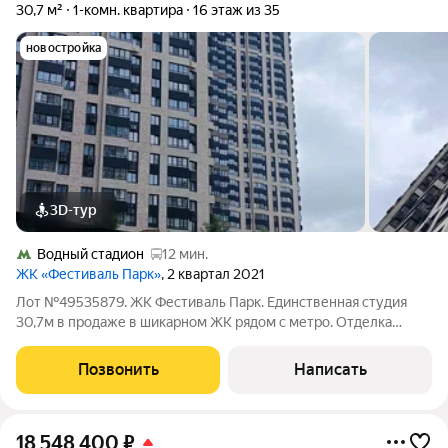
30,7 м²
1-комн. квартира
16 этаж из 35
новостройка
3D-тур
Водный стадион
12 мин.
ЖК «Фестиваль Парк»
, 2 квартал 2021
Лот №49535879. ЖК Фестиваль Парк. Единственная студия
30,7м в продаже в шикарном ЖК рядом с метро. Отделка
требуется, всё сделаете под свой вкус. Квартира угловая, два
окна - много света и высокие потолки. 1 собственник,
Позвонить
Написать
наследство по закону от сына
18 548 400
₽