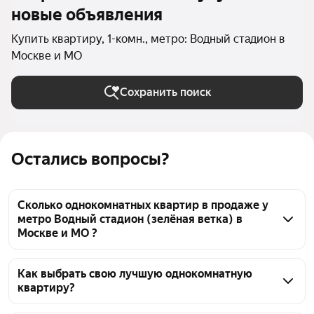
новые объявления
Купить квартиру, 1-комн., метро: Водный стадион в
Москве и МО
Сохранить поиск
Остались вопросы?
Сколько однокомнатных квартир в продаже у
метро Водный стадион (зелёная ветка) в
Москве и МО ?
На Яндекс Недвижимости в продаже у метро 
Водный стадион (зелёная ветка) в Москве и МО 185 
Как выбрать свою лучшую однокомнатную
квартиру?
однокомнатных квартир, из них 2 объявления от 
агентств, 183 объявления от застройщиков
Чтобы купить 1-комнатную квартиру c 3D-туром у 