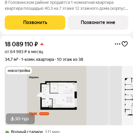
В Головинском районе продаётся 1-комнатная квартира
квартира площадью 40.3 на 7 этаже 12 этажного дома (корпус
1.1.2, секция 2) в проекте ПИК «Кронштадтский 9». Удобное
расположение 3 минуты пешком до станции метро «Водный
Позвонить
Позвоните мне
стадион». 2 минуты на
18 089 110
₽
от 64 983 ₽ в месяц
34,7 м²
1-комн. квартира
10 этаж из 38
новостройка
3D-тур
Водный стадион
11 мин.