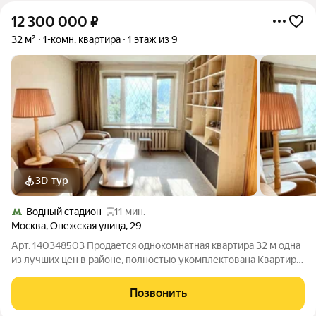
12 300 000
₽
32 м²
1-комн. квартира
1 этаж из 9
3D-тур
Водный стадион
11 мин.
Москва
,
Онежская улица
,
29
Арт. 140348503 Продается однокомнатная квартира 32 м одна
из лучших цен в районе, полностью укомплектована Квартира
Светлая, уютная во всех комнатах пластиковые двухкамерные
окна с металлической решёткой. Комната изолированная, 18 м,
Позвонить
кухня 6 м,