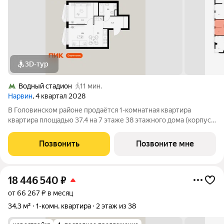
3D-тур
Водный стадион
11 мин.
Нарвин
, 4 квартал 2028
В Головинском районе продаётся 1-комнатная квартира
квартира площадью 37.4 на 7 этаже 38 этажного дома (корпус
1.1, секция 1) в проекте ПИК «Нарвин». Удобное расположение
10 минут пешком до станции метро «Водный стадион» и 20
Позвонить
Позвоните мне
минут до МЦК «Коптево».
18 446 540
₽
от 66 267 ₽ в месяц
34,3 м²
1-комн. квартира
2 этаж из 38