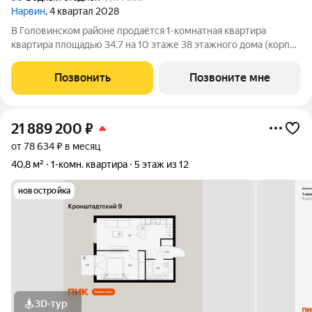
Нарвин
, 4 квартал 2028
В Головинском районе продаётся 1-комнатная квартира
квартира площадью 34.7 на 10 этаже 38 этажного дома (корпус
1.3, секция 3) в проекте ПИК «Нарвин». Удобное расположение
10 минут пешком до станции метро «Водный стадион» и 20
Позвонить
Позвоните мне
минут до МЦК «Коптево».
21 889 200
₽
от 78 634 ₽ в месяц
40,8 м²
1-комн. квартира
5 этаж из 12
новостройка
3D-тур