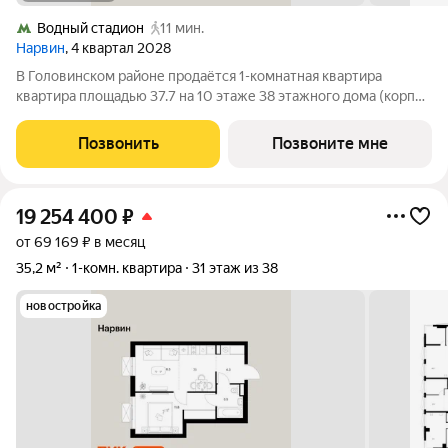
Водный стадион
11 мин.
Нарвин
, 4 квартал 2028
В Головинском районе продаётся 1-комнатная квартира
квартира площадью 37.7 на 10 этаже 38 этажного дома (корпус
1.3, секция 3) в проекте ПИК «Нарвин». Удобное расположение
10 минут пешком до станции метро «Водный стадион» и 20
Позвонить
Позвоните мне
минут до МЦК «Коптево».
19 254 400
₽
от 69 169 ₽ в месяц
35,2 м²
1-комн. квартира
31 этаж из 38
новостройка