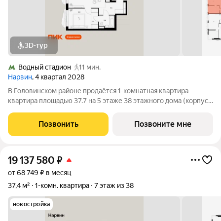
3D-тур
Водный стадион
11 мин.
Нарвин
, 4 квартал 2028
В Головинском районе продаётся 1-комнатная квартира
квартира площадью 37.7 на 5 этаже 38 этажного дома (корпус
1.3, секция 3) в проекте ПИК «Нарвин». Удобное расположение
10 минут пешком до станции метро «Водный стадион» и 20
Позвонить
Позвоните мне
минут до МЦК «Коптево».
19 137 580
₽
от 68 749 ₽ в месяц
37,4 м²
1-комн. квартира
7 этаж из 38
новостройка