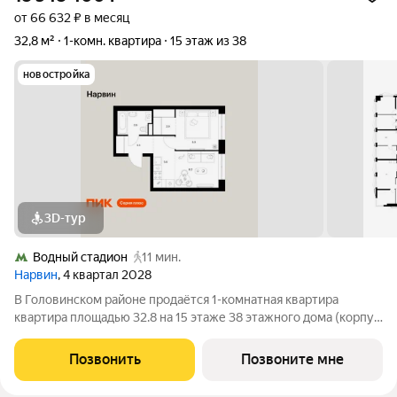
от 66 632 ₽ в месяц
32,8 м²
1-комн. квартира
15 этаж из 38
новостройка
3D-тур
Водный стадион
11 мин.
Нарвин
, 4 квартал 2028
В Головинском районе продаётся 1-комнатная квартира
квартира площадью 32.8 на 15 этаже 38 этажного дома (корпус
1.3, секция 3) в проекте ПИК «Нарвин». Удобное расположение
10 минут пешком до станции метро «Водный стадион» и 20
Позвонить
Позвоните мне
минут до МЦК «Коптево».