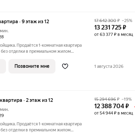
17 642 300
₽
–25%
вартира · 9 этаж из 12
13 231 725
₽
 мин.
от 63 377 ₽ в месяц
28
ойщика. Продаётся 1-комнатная квартира
 без отделки в премиальном жилом
этаже 12-этажного дома. Квартира
роект МЫС это, прежде всего,
Позвоните мне
1 августа 2026
15 294 696
₽
–19%
 квартира · 2 этаж из 12
12 388 704
₽
 мин.
от 54 944 ₽ в месяц
29
ойщика. Продаётся 1-комнатная квартира
 без отделки в премиальном жилом