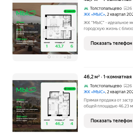
Толстопальцево
26
ЖК «МЫС»
, 2 квартал 20
ЖК "МЫС" - идеальное ме
городскую жизнь с близо
формат жилья на свой вк
больших семей, ценящих 
Показать телефон
таунхаусы
+
26
46,2 м² · 1-комнатная
Толстопальцево
26
ЖК «МЫС»
, 2 квартал 20
Прямая продажа от застр
общей площадью 46.23 м
комплексе "МЫС" на 4-м 
расположена в корпусе "Алтай". П
Показать телефон
идеальное место