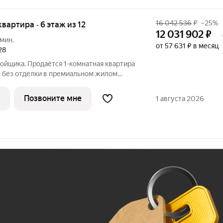
16 042 536
₽
–25%
 квартира · 6 этаж из 12
12 031 902
₽
 мин.
от 57 631 ₽ в месяц
28
ойщика. Продаётся 1-комнатная квартира
 без отделки в премиальном жилом
этаже 12-этажного дома. Квартира
роект МЫС это, прежде всего,
Позвоните мне
1 августа 2026
Ж