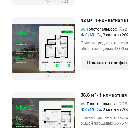
+
26
43 м² · 1-комнатная к
Толстопальцево
22
ЖК «МЫС»
, 3 квартал 20
Прямая продажа от застр
общей площадью 43.03 м
комплексе "МЫС" на 9-м 
расположена в корпусе "Волга". П
Показать телефон
идеальное место
+
26
38,8 м² · 1-комнатная
Толстопальцево
26
ЖК «МЫС»
, 2 квартал 20
Прямая продажа от застр
общей площадью 38.76 м