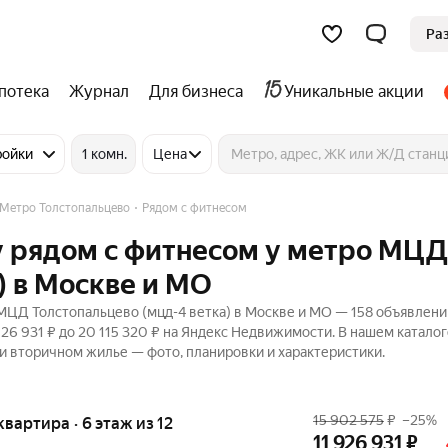
Ра
потека
Журнал
Для бизнеса
Уникальные акции
ройки
1 комн.
Цена
Метро Толстопальцево
Рядом с фитнесом
у рядом с фитнесом у метро МЦД
) в Москве и МО
МЦД Толстопальцево (мцд-4 ветка) в Москве и МО — 158 объявлени
926 931 ₽ до 20 115 320 ₽ на Яндекс Недвижимости. В нашем катало
 и вторичном жилье — фото, планировки и характеристики.
15 902 575
₽
–25%
 квартира · 6 этаж из 12
11 926 931
₽