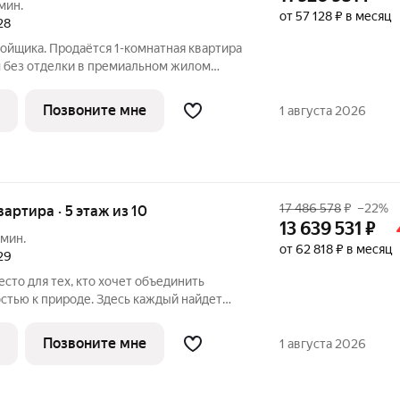
мин.
от 57 128 ₽ в месяц
28
ойщика. Продаётся 1-комнатная квартира
 без отделки в премиальном жилом
этаже 12-этажного дома. Квартира
Проект МЫС это, прежде всего,
Позвоните мне
1 августа 2026
17 486 578
₽
–22%
квартира · 5 этаж из 10
13 639 531
₽
 мин.
от 62 818 ₽ в месяц
29
сто для тех, кто хочет объединить
стью к природе. Здесь каждый найдет
ус: многоквартирные и клубные дома для
приватность и простор, частные дома и
Позвоните мне
1 августа 2026