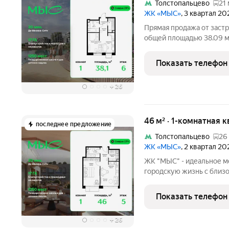
Толстопальцево
21 
ЖК «МЫС»
, 3 квартал 20
Прямая продажа от застр
общей площадью 38.09 м
комплексе "МЫС" на 6-м 
расположена в корпусе "Сибирь". 
Показать телефон
идеальное
+
26
46 м² · 1-комнатная 
последнее предложение
Толстопальцево
26
ЖК «МЫС»
, 2 квартал 20
ЖК "МЫС" - идеальное ме
городскую жизнь с близо
формат жилья на свой вк
больших семей, ценящих 
Показать телефон
таунхаусы
+
26