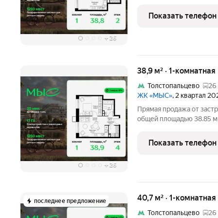
комплексе "МЫС" на 2-м 
расположена в корпусе "Алтай". П
Показать телефон
идеальное место
+
26
38,9 м² · 1-комнатная
Толстопальцево
26
ЖК «МЫС»
, 2 квартал 20
Прямая продажа от застр
общей площадью 38.85 м
комплексе "МЫС" на 4-м 
расположена в корпусе "Урал". Про
Показать телефон
идеальное место
+
26
40,7 м² · 1-комнатная
последнее предложение
Толстопальцево
26