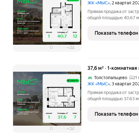
ЖК «МЫС»
, 2 квартал 20
Прямая продажа от застр
общей площадью 40.67 м
комплексе "МЫС" на 12-м
расположена в корпусе "Урал". Про
Показать телефон
идеальное место
+
26
37,6 м² · 1-комнатная
Толстопальцево
21 
ЖК «МЫС»
, 3 квартал 20
Прямая продажа от застр
общей площадью 37.63 м
комплексе "МЫС" на 7-м 
расположена в корпусе "Сибирь". 
Показать телефон
идеальное
+
26