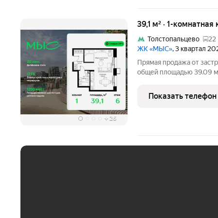
39,1 м² · 1-комнатная
Толстопальцево
22
ЖК «МЫС»
, 3 квартал 20
Прямая продажа от застр
общей площадью 39.09 м
комплексе "МЫС" на 6-м 
расположена в корпусе "Волга". П
Показать телефон
идеальное место
+
26
ЕЖЕМЕСЯЧНЫЙ ПЛАТЁ