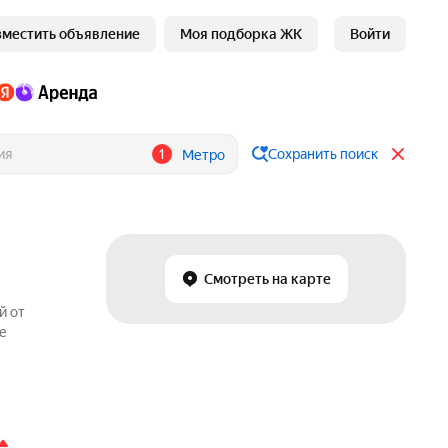
зместить объявление
Моя подборка ЖК
Войти
1
Сохранить поиск
Метро
Смотреть на карте
й от
ге