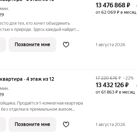
13 476 868
₽
 мин.
от 62 069 ₽ в месяц
29
сто для тех, кто хочет объединить
стью к природе. Здесь каждый найдет
ус: многоквартирные и клубные дома для
приватность и простор, частные дома и
Позвоните мне
1 августа 2026
17 220 676
₽
–22%
 квартира · 4 этаж из 12
13 432 126
₽
 мин.
от 61 863 ₽ в месяц
29
ойщика. Продаётся 1-комнатная квартира
 без отделки в премиальном жилом
этаже 12-этажного дома. Квартира
роект МЫС это, прежде всего,
Позвоните мне
1 августа 2026