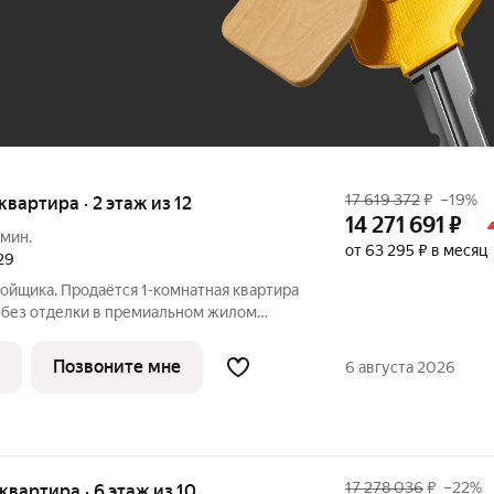
До 100 тыс. ₽
17 619 372
₽
–19%
 квартира · 2 этаж из 12
14 271 691
₽
 мин.
от 63 295 ₽ в месяц
29
ойщика. Продаётся 1-комнатная квартира
 без отделки в премиальном жилом
этаже 12-этажного дома. Квартира
роект МЫС это, прежде всего,
Позвоните мне
6 августа 2026
17 278 036
₽
–22%
 квартира · 6 этаж из 10