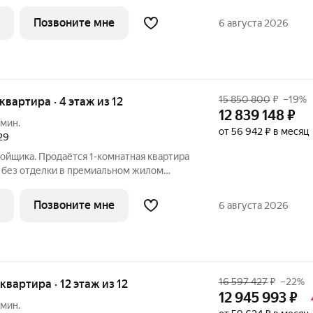
этаже 12-этажного дома. Квартира
роект МЫС это, прежде всего,
Позвоните мне
6 августа 2026
15 850 800
₽
–19%
 квартира · 4 этаж из 12
12 839 148
₽
 мин.
от 56 942 ₽ в месяц
29
ойщика. Продаётся 1-комнатная квартира
 без отделки в премиальном жилом
этаже 12-этажного дома. Квартира
ект МЫС это, прежде всего,
Позвоните мне
6 августа 2026
16 597 427
₽
–22%
 квартира · 12 этаж из 12
12 945 993
₽
 мин.