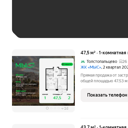
До 30 тыс. ₽
До 50 тыс. ₽
До 70 тыс. ₽
Больше 100 тыс. ₽
47,5 м² · 1-комнатная
Толстопальцево
26
ЖК «МЫС»
, 2 квартал 20
Прямая продажа от застр
общей площадью 47.53 м
комплексе "МЫС" на 2-м 
расположена в корпусе "Алтай". П
Показать телефон
идеальное место
+
26
43,7 м² · 1-комнатная