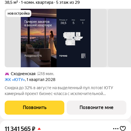
38,5 м²
1-комн. квартира
5 этаж из 29
новостройка
Сходненская
18 мин.
ЖК «ЮТУ»
, 1 квартал 2028
Скидка до 32% в августе на выделенный пул лотов! ЮТУ
камерный проект бизнес-класса с исключительной
архитектурой, видовыми квартирами и подходом к большой
благоустроенной набережной канала имени Москвы. Проект
Позвонить
Позвоните мне
создает идеальный баланс жизни в
11 341 565
₽