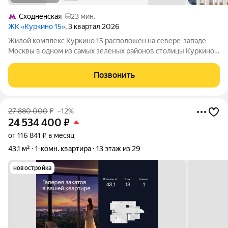
Сходненская
23 мин.
ЖК «Куркино 15»
, 3 квартал 2026
Жилой комплекс Куркино 15 расположен на севере-западе
Москвы в одном из самых зеленых районов столицы Куркино.
Изюминкой проекта являются квартиры с террасами. Из окон
которых открывается вдохновляющий вид на лесопарк и
Позвонить
мегаполис. Комплекс состоит
27 880 000
₽
–12%
24 534 400
₽
от 116 841 ₽ в месяц
43,1 м²
1-комн. квартира
13 этаж из 29
новостройка