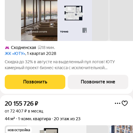
Сходненская
18 мин.
ЖК «ЮТУ»
, 1 квартал 2028
Скидка до 32% в августе на выделенный пул лотов! ЮТУ
камерный проект бизнес-класса с исключительной
архитектурой, видовыми квартирами и подходом к большой
благоустроенной набережной канала имени Москвы. Проект
Позвонить
Позвоните мне
создает идеальный баланс жизни в
20 155 726
₽
от 72 407 ₽ в месяц
44 м²
1-комн. квартира
20 этаж из 23
новостройка