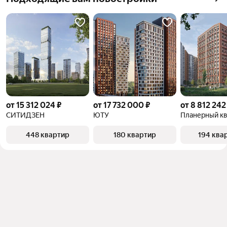
от 15 312 024 ₽
от 17 732 000 ₽
от 8 812 242
СИТИДЗЕН
ЮТУ
Планерный кв
448 квартир
180 квартир
194 ква