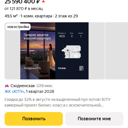
25 590 400
₽
от 121 870 ₽ в месяц
49,5 м²
1-комн. квартира
2 этаж из 29
новостройка
Сходненская
18 мин.
ЖК «ЮТУ»
, 1 квартал 2028
Скидка до 32% в августе на выделенный пул лотов! ЮТУ
камерный проект бизнес-класса с исключительной
архитектурой, видовыми квартирами и подходом к большой
благоустроенной набережной канала имени Москвы. Проект
Позвонить
Позвоните мне
создает идеальный баланс жизни в