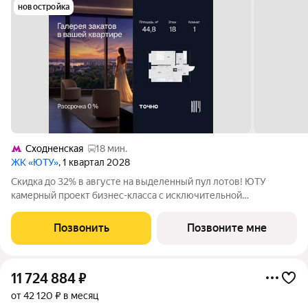
новостройка
Сходненская
18 мин.
ЖК «ЮТУ»
, 1 квартал 2028
Скидка до 32% в августе на выделенный пул лотов! ЮТУ
камерный проект бизнес-класса с исключительной
архитектурой, видовыми квартирами и подходом к большой
благоустроенной набережной канала имени Москвы. Проект
Позвонить
Позвоните мне
создает идеальный баланс жизни в
11 724 884
₽
от 42 120 ₽ в месяц