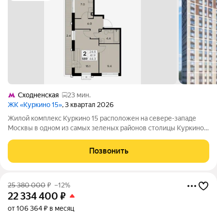
Сходненская
23 мин.
ЖК «Куркино 15»
, 3 квартал 2026
Жилой комплекс Куркино 15 расположен на севере-западе
Москвы в одном из самых зеленых районов столицы Куркино.
Изюминкой проекта являются квартиры с террасами. Из окон
которых открывается вдохновляющий вид на лесопарк и
Позвонить
мегаполис. Комплекс состоит
25 380 000
₽
–12%
22 334 400
₽
от 106 364 ₽ в месяц