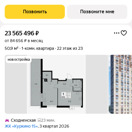
архитектурой, видовыми квартирами и подходом к большой
благоустроенной набережной канала имени Москвы. Проект
Позвонить
Позвоните мне
создает идеальный баланс жизни в
23 565 496
₽
от 84 656 ₽ в месяц
50,9 м²
1-комн. квартира
22 этаж из 23
новостройка
Сходненская
23 мин.
ЖК «Куркино 15»
, 3 квартал 2026