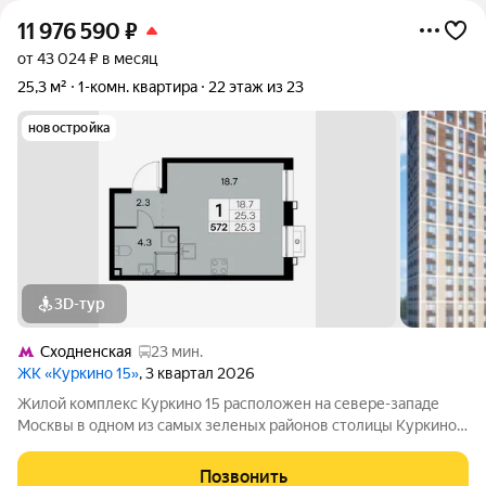
11 976 590
₽
от 43 024 ₽ в месяц
25,3 м²
1-комн. квартира
22 этаж из 23
новостройка
3D-тур
Сходненская
23 мин.
ЖК «Куркино 15»
, 3 квартал 2026
Жилой комплекс Куркино 15 расположен на севере-западе
Москвы в одном из самых зеленых районов столицы Куркино.
Изюминкой проекта являются квартиры с террасами. Из окон
которых открывается вдохновляющий вид на лесопарк и
Позвонить