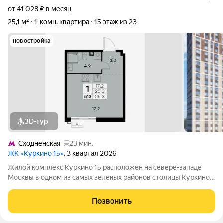
от 41 028 ₽ в месяц
25,1 м²
1-комн. квартира
15 этаж из 23
новостройка
3D-тур
Сходненская
23 мин.
ЖК «Куркино 15»
, 3 квартал 2026
Жилой комплекс Куркино 15 расположен на севере-западе
Москвы в одном из самых зеленых районов столицы Куркино.
Изюминкой проекта являются квартиры с террасами. Из окон
которых открывается вдохновляющий вид на лесопарк и
Позвонить
мегаполис. Комплекс состоит