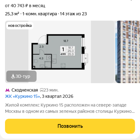
от 40 743 ₽ в месяц
25,3 м²
1-комн. квартира
14 этаж из 23
новостройка
3D-тур
Сходненская
23 мин.
ЖК «Куркино 15»
, 3 квартал 2026
Жилой комплекс Куркино 15 расположен на севере-западе
Москвы в одном из самых зеленых районов столицы Куркино.
Изюминкой проекта являются квартиры с террасами. Из окон
которых открывается вдохновляющий вид на лесопарк и
Позвонить
мегаполис. Комплекс состоит