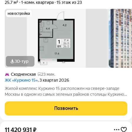
25,7 м²
1-комн. квартира
15 этаж из 23
новостройка
3D-тур
Сходненская
23 мин.
ЖК «Куркино 15»
, 3 квартал 2026
Жилой комплекс Куркино 15 расположен на севере-западе
Москвы в одном из самых зеленых районов столицы Куркино.
Изюминкой проекта являются квартиры с террасами. Из окон
которых открывается вдохновляющий вид на лесопарк и
Позвонить
мегаполис. Комплекс состоит
11 420 931
₽