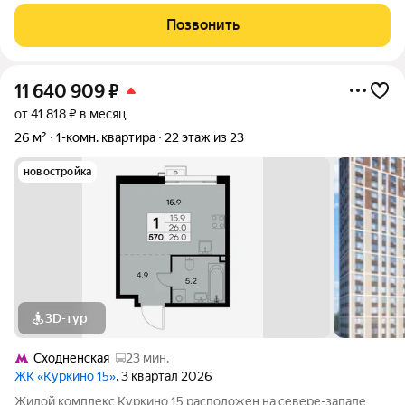
Изюминкой проекта являются квартиры с террасами. Из окон
которых открывается вдохновляющий вид на лесопарк и
Позвонить
мегаполис. Комплекс состоит
11 640 909
₽
от 41 818 ₽ в месяц
26 м²
1-комн. квартира
22 этаж из 23
новостройка
3D-тур
Сходненская
23 мин.
ЖК «Куркино 15»
, 3 квартал 2026
Жилой комплекс Куркино 15 расположен на севере-западе