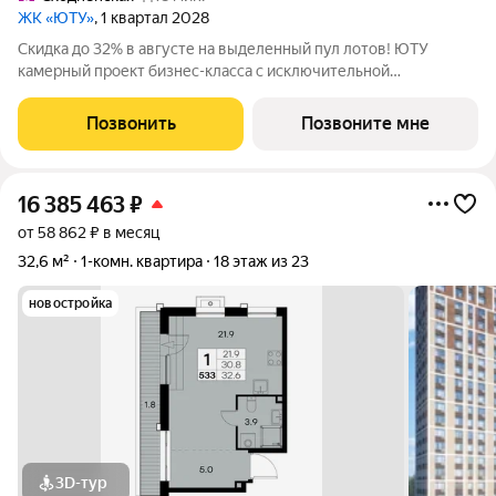
ЖК «ЮТУ»
, 1 квартал 2028
Скидка до 32% в августе на выделенный пул лотов! ЮТУ
камерный проект бизнес-класса с исключительной
архитектурой, видовыми квартирами и подходом к большой
благоустроенной набережной канала имени Москвы. Проект
Позвонить
Позвоните мне
создает идеальный баланс жизни в
16 385 463
₽
от 58 862 ₽ в месяц
32,6 м²
1-комн. квартира
18 этаж из 23
новостройка
3D-тур