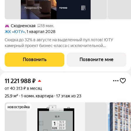
Сходненская
18 мин.
ЖК «ЮТУ»
, 1 квартал 2028
Скидка до 32% в августе на выделенный пул лотов! ЮТУ
камерный проект бизнес-класса с исключительной
архитектурой, видовыми квартирами и подходом к большой
благоустроенной набережной канала имени Москвы. Проект
Позвонить
Позвоните мне
создает идеальный баланс жизни в
11 221 988
₽
от 40 313 ₽ в месяц
25,9 м²
1-комн. квартира
17 этаж из 23
новостройка