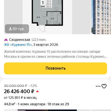
3D-тур
Сходненская
23 мин.
ЖК «Куркино 15»
, 3 квартал 2026
Жилой комплекс Куркино 15 расположен на севере-западе
Москвы в одном из самых зеленых районов столицы Куркино.
Изюминкой проекта являются квартиры с террасами. Из окон
которых открывается вдохновляющий вид на лесопарк и
Позвонить
мегаполис. Комплекс состоит
30 030 000
₽
–12%
26 426 400
₽
от 125 851 ₽ в месяц
44,8 м²
1-комн. квартира
18 этаж из 29