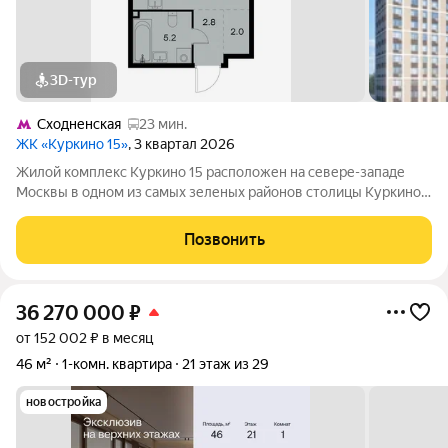
3D-тур
Сходненская
23 мин.
ЖК «Куркино 15»
, 3 квартал 2026
Жилой комплекс Куркино 15 расположен на севере-западе
Москвы в одном из самых зеленых районов столицы Куркино.
Изюминкой проекта являются квартиры с террасами. Из окон
которых открывается вдохновляющий вид на лесопарк и
Позвонить
мегаполис. Комплекс состоит
36 270 000
₽
от 152 002 ₽ в месяц
46 м²
1-комн. квартира
21 этаж из 29
новостройка