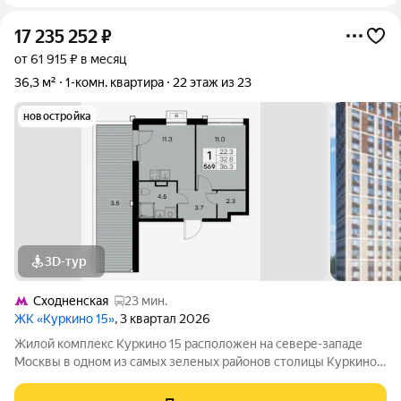
17 235 252
₽
от 61 915 ₽ в месяц
36,3 м²
1-комн. квартира
22 этаж из 23
новостройка
3D-тур
Сходненская
23 мин.
ЖК «Куркино 15»
, 3 квартал 2026
Жилой комплекс Куркино 15 расположен на севере-западе
Москвы в одном из самых зеленых районов столицы Куркино.
Изюминкой проекта являются квартиры с террасами. Из окон
которых открывается вдохновляющий вид на лесопарк и