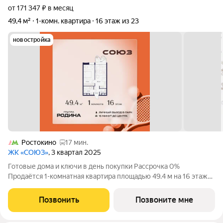
от 171 347 ₽ в месяц
49,4 м²
1-комн. квартира
16 этаж из 23
новостройка
Ростокино
17 мин.
ЖК «СОЮЗ»
, 3 квартал 2025
Готовые дома и ключи в день покупки Рассрочка 0%
Продаётся 1-комнатная квартира площадью 49.4 м на 16 этаже
в Жилом Комплексе «Союз». Квартал здоровой жизни
премиум-класса с рекордным количеством олимпийских
Позвонить
Позвоните мне
видов спорта: - Ледовая арена для хоккея и