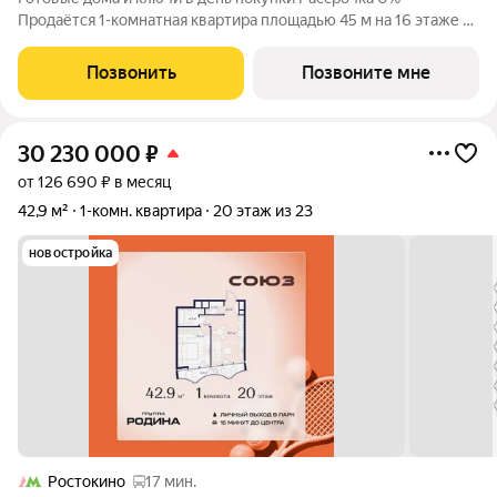
Продаётся 1-комнатная квартира площадью 45 м на 16 этаже в
Жилом Комплексе «Союз». Квартал здоровой жизни премиум-
класса с рекордным количеством олимпийских видов спорта: -
Позвонить
Позвоните мне
Ледовая арена для хоккея и
30 230 000
₽
от 126 690 ₽ в месяц
42,9 м²
1-комн. квартира
20 этаж из 23
новостройка
Ростокино
17 мин.