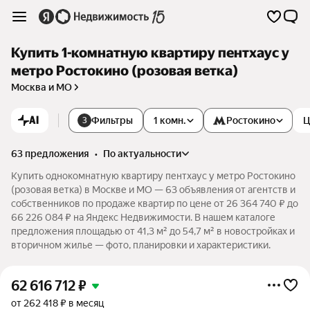
Купить 1-комнатную квартиру пентхаус у
метро Ростокино (розовая ветка)
Москва и МО
AI
Фильтры
1 комн.
Ростокино
Ц
3
63 предложения
•
по актуальности
Купить однокомнатную квартиру пентхаус у метро Ростокино
(розовая ветка) в Москве и МО — 63 объявления от агентств и
собственников по продаже квартир по цене от 26 364 740 ₽ до
66 226 084 ₽ на Яндекс Недвижимости. В нашем каталоге
предложения площадью от 41,3 м² до 54,7 м² в новостройках и
вторичном жилье — фото, планировки и характеристики.
62 616 712
₽
от 262 418 ₽ в месяц