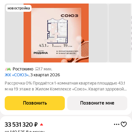
новостройка
Ростокино
17 мин.
ЖК «СОЮЗ»
, 3 квартал 2026
Рассрочка 0% Продаётся 1-комнатная квартира площадью 43.1
м на 19 этаже в Жилом Комплексе «Союз». Квартал здоровой
жизни премиум-класса с рекордным количеством
олимпийских видов спорта: - Ледовая арена для хоккея и
Позвонить
Позвоните мне
фигурного катания, - Футбольные
33 531 320
₽