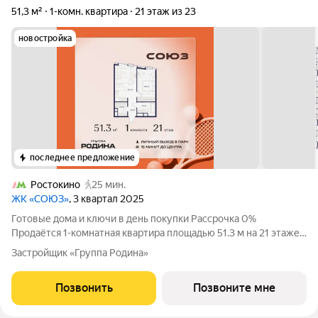
51,3 м²
1-комн. квартира
21 этаж из 23
новостройка
последнее предложение
Ростокино
25 мин.
ЖК «СОЮЗ»
, 3 квартал 2025
Готовые дома и ключи в день покупки Рассрочка 0%
Продаётся 1-комнатная квартира площадью 51.3 м на 21 этаже
в Жилом Комплексе «Союз». Квартал здоровой жизни
Застройщик «Группа Родина»
премиум-класса с рекордным количеством олимпийских
видов спорта: - Ледовая арена для хоккея и
Позвонить
Позвоните мне