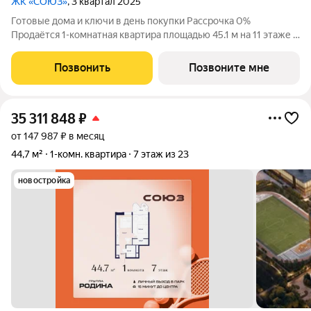
ЖК «СОЮЗ»
, 3 квартал 2025
Готовые дома и ключи в день покупки Рассрочка 0%
Продаётся 1-комнатная квартира площадью 45.1 м на 11 этаже в
Жилом Комплексе «Союз». Квартал здоровой жизни премиум-
класса с рекордным количеством олимпийских видов спорта: -
Позвонить
Позвоните мне
Ледовая арена для хоккея и
35 311 848
₽
от 147 987 ₽ в месяц
44,7 м²
1-комн. квартира
7 этаж из 23
новостройка