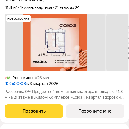
от 140 525 ₽ в месяц
41,8 м²
1-комн. квартира
21 этаж из 24
новостройка
Ростокино
26 мин.
ЖК «СОЮЗ»
, 3 квартал 2026
Рассрочка 0% Продаётся 1-комнатная квартира площадью 41.8
м на 21 этаже в Жилом Комплексе «Союз». Квартал здоровой
жизни премиум-класса с рекордным количеством
олимпийских видов спорта: - Ледовая арена для хоккея и
Позвонить
Позвоните мне
фигурного катания, - Футбольные