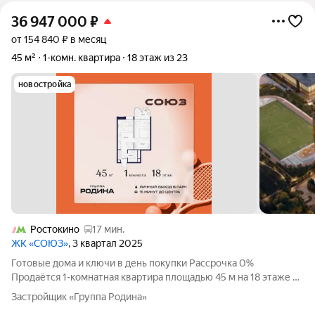
36 947 000
₽
от 154 840 ₽ в месяц
45 м²
1-комн. квартира
18 этаж из 23
новостройка
Ростокино
17 мин.
ЖК «СОЮЗ»
, 3 квартал 2025
Готовые дома и ключи в день покупки Рассрочка 0%
Продаётся 1-комнатная квартира площадью 45 м на 18 этаже в
Жилом Комплексе «Союз». Квартал здоровой жизни премиум-
Застройщик «Группа Родина»
класса с рекордным количеством олимпийских видов спорта: -