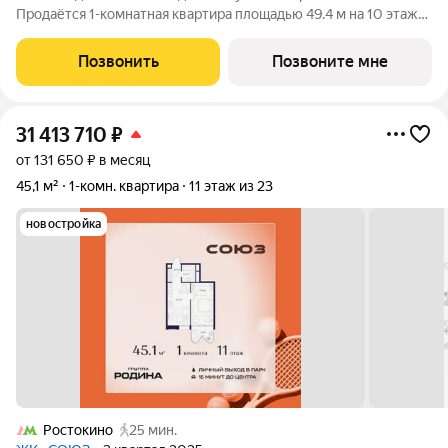
Продаётся 1-комнатная квартира площадью 49.4 м на 10 этаже
в Жилом Комплексе «Союз». Квартал здоровой жизни
премиум-класса с рекордным количеством олимпийских
Позвонить
Позвоните мне
видов спорта: - Ледовая арена для хоккея и
31 413 710
₽
от 131 650 ₽ в месяц
45,1 м²
1-комн. квартира
11 этаж из 23
новостройка
Ростокино
25 мин.