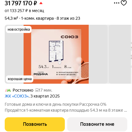
31 797 170
₽
от 133 257 ₽ в месяц
54,3 м²
1-комн. квартира
8 этаж из 23
новостройка
хорошая цена
Ростокино
17 мин.
ЖК «СОЮЗ»
, 3 квартал 2025
Готовые дома и ключи в день покупки Рассрочка 0%
Продаётся 1-комнатная квартира площадью 54.3 м на 8 этаже в
Жилом Комплексе «Союз». Квартал здоровой жизни премиум-
класса с рекордным количеством олимпийских видов спорта: -
Позвонить
Позвоните мне
Ледовая арена для хоккея и