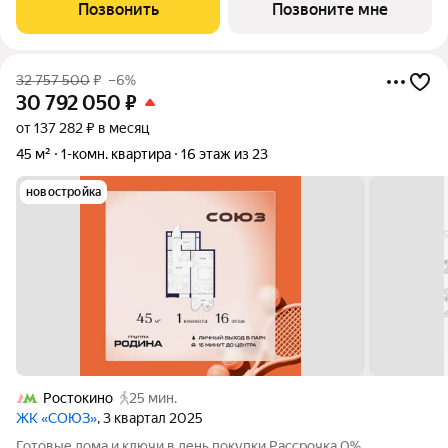
класса с рекордным количеством олимпийских видов спорта: -
Позвонить
Позвоните мне
Ледовая арена для хоккея и
32 757 500
₽
–6%
30 792 050
₽
от 137 282 ₽ в месяц
45 м²
1-комн. квартира
16 этаж из 23
новостройка
Ростокино
25 мин.
ЖК «СОЮЗ»
, 3 квартал 2025
Готовые дома и ключи в день покупки Рассрочка 0%