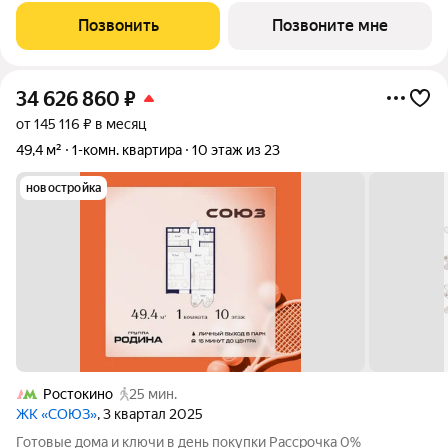
олимпийских видов спорта: - Ледовая арена для хоккея и
Позвонить
Позвоните мне
фигурного катания, - Футбольные
34 626 860
₽
от 145 116 ₽ в месяц
49,4 м²
1-комн. квартира
10 этаж из 23
новостройка
Ростокино
25 мин.
ЖК «СОЮЗ»
, 3 квартал 2025
Готовые дома и ключи в день покупки Рассрочка 0%