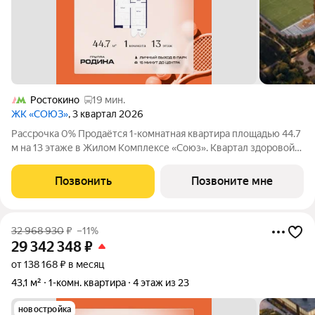
Ростокино
19 мин.
ЖК «СОЮЗ»
, 3 квартал 2026
Рассрочка 0% Продаётся 1-комнатная квартира площадью 44.7
м на 13 этаже в Жилом Комплексе «Союз». Квартал здоровой
жизни премиум-класса с рекордным количеством
олимпийских видов спорта: - Ледовая арена для хоккея и
Позвонить
Позвоните мне
фигурного катания, - Футбольные
32 968 930
₽
–11%
29 342 348
₽
от 138 168 ₽ в месяц
43,1 м²
1-комн. квартира
4 этаж из 23
новостройка