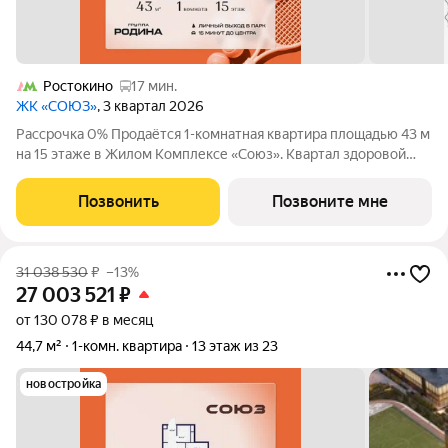
Ростокино
17 мин.
ЖК «СОЮЗ»
, 3 квартал 2026
Рассрочка 0% Продаётся 1-комнатная квартира площадью 43 м
на 15 этаже в Жилом Комплексе «Союз». Квартал здоровой
жизни премиум-класса с рекордным количеством
олимпийских видов спорта: - Ледовая арена для хоккея и
Позвонить
Позвоните мне
фигурного катания, - Футбольные поля
31 038 530
₽
–13%
27 003 521
₽
от 130 078 ₽ в месяц
44,7 м²
1-комн. квартира
13 этаж из 23
новостройка