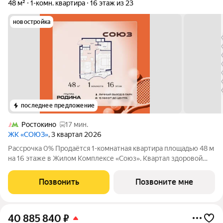
48 м²
1-комн. квартира
16 этаж из 23
новостройка
последнее предложение
Ростокино
17 мин.
ЖК «СОЮЗ»
, 3 квартал 2026
Рассрочка 0% Продаётся 1-комнатная квартира площадью 48 м
на 16 этаже в Жилом Комплексе «Союз». Квартал здоровой
жизни премиум-класса с рекордным количеством
олимпийских видов спорта: - Ледовая арена для хоккея и
Позвонить
Позвоните мне
фигурного катания, - Футбольные поля
40 885 840
₽