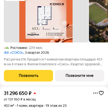
Ростокино
19 мин.
ЖК «СОЮЗ»
, 3 квартал 2026
Рассрочка 0% Продаётся 1-комнатная квартира площадью 43.1
м на 4 этаже в Жилом Комплексе «Союз». Квартал здоровой
жизни премиум-класса с рекордным количеством
олимпийских видов спорта: - Ледовая арена для хоккея и
Позвонить
Позвоните мне
фигурного катания, - Футбольные поля
31 296 650
₽
от 131 160 ₽ в месяц
43,1 м²
1-комн. квартира
19 этаж из 23