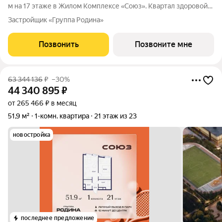
м на 17 этаже в Жилом Комплексе «Союз». Квартал здоровой
жизни премиум-класса с рекордным количеством
Застройщик «Группа Родина»
олимпийских видов спорта: - Ледовая арена для хоккея и
фигурного катания, - Футбольные
Позвонить
Позвоните мне
63 344 136
₽
–30%
44 340 895
₽
от 265 466 ₽ в месяц
51,9 м²
1-комн. квартира
21 этаж из 23
новостройка
последнее предложение