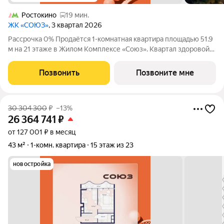
Ростокино
19 мин.
ЖК «СОЮЗ»
, 3 квартал 2026
Рассрочка 0% Продаётся 1-комнатная квартира площадью 51.9
м на 21 этаже в Жилом Комплексе «Союз». Квартал здоровой
жизни премиум-класса с рекордным количеством
олимпийских видов спорта: - Ледовая арена для хоккея и
Позвонить
Позвоните мне
фигурного катания, - Футбольные
30 304 300
₽
–13%
26 364 741
₽
от 127 001 ₽ в месяц
43 м²
1-комн. квартира
15 этаж из 23
новостройка