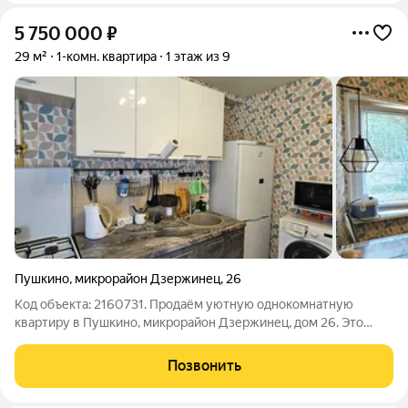
5 750 000
₽
29 м²
1-комн. квартира
1 этаж из 9
Пушкино
,
микрорайон Дзержинец
,
26
Код объекта: 2160731. Продаём уютную однокомнатную
квартиру в Пушкино, микрорайон Дзержинец, дом 26. Это
отличный вариант для молодых специалистов или студентов,
которые ценят комфорт и удобное расположение. Квартира
Позвонить
расположена на первом этаже