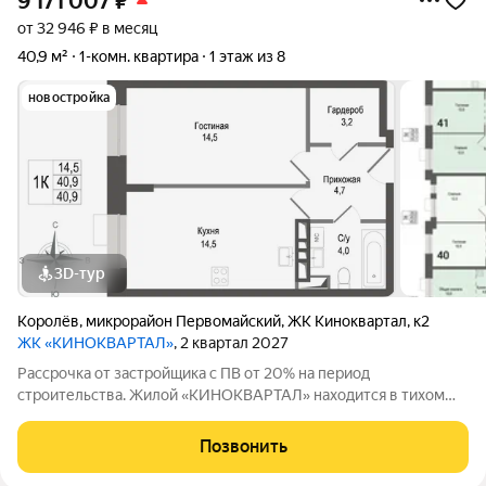
9 171 007
₽
от 32 946 ₽ в месяц
40,9 м²
1-комн. квартира
1 этаж из 8
новостройка
3D-тур
Королёв
,
микрорайон Первомайский
,
ЖК Киноквартал
,
к2
ЖК «КИНОКВАРТАЛ»
, 2 квартал 2027
Рассрочка от застройщика с ПВ от 20% на период
строительства. Жилой «КИНОКВАРТАЛ» находится в тихом
зеленом районе города, на берегу реки Клязьмы. Невысокая
этажность, секции от 4 до 8 этажей, все оснащены лифтом.
Позвонить
Авторская архитектура, безбарьерная