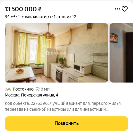
13 500 000
₽
34 м²
1-комн. квартира
1 этаж из 12
Ростокино
18 мин.
Москва
,
Печорская улица
,
4
Код объекта: 2276396. Лучший вариант для: первого жилья,
переезда из съёмной квартиры или для инвестиций
Предлагается к продаже уютная 1-комнатная квартира
площадью 34 м2. Расположена на 1 этаже 12-этажного
Позвонить
блочного дома 1969 года постройки. Окна