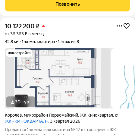
функциональная прихожая, кухня-гостиная и отдельная
Позвонить
спальня для комфортного отдыха. Кухонный
10 122 200
₽
от 36 363 ₽ в месяц
42,8 м²
1-комн. квартира
1 этаж из 8
новостройка
3D-тур
Королёв
,
микрорайон Первомайский
,
ЖК Киноквартал
,
к1
ЖК «КИНОКВАРТАЛ»
, 3 квартал 2026
Продается 1-комнатная квартира №47 в строящемся ЖК