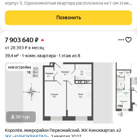
корпус 5. Однокомнатная квартира расположена на 1-ом этаже
5-ти этажного панельного дома 1964 г. п. Общая площадь
квартиры: 30,5 кв. м., жилая площадь: 18,9 кв. м., площадь кухни:
Позвонить
6,0 кв. м..
7 903 640
₽
от 28 393 ₽ в месяц
39,4 м²
1-комн. квартира
1 этаж из 8
новостройка
3D-тур
Королёв
,
микрорайон Первомайский
,
ЖК Киноквартал
,
к2
ЖК «КИНОКВАРТАЛ»
, 2 квартал 2027