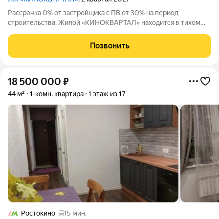
Рассрочка 0% от застройщика с ПВ от 30% на период
строительства. Жилой «КИНОКВАРТАЛ» находится в тихом
зеленом районе города, на берегу реки Клязьмы. Невысокая
этажность, секции от 4 до 8 этажей, все оснащены лифтом.
Позвонить
Авторская архитектура,
18 500 000
₽
44 м²
1-комн. квартира
1 этаж из 17
Ростокино
15 мин.