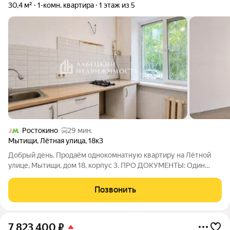
30,4 м²
1-комн. квартира
1 этаж из 5
Ростокино
29 мин.
Мытищи
,
Лётная улица
,
18к3
Добрый день. Продаём однокомнатную квартиру на Лётной
улице, Мытищи, дом 18, корпус 3. ПРО ДОКУМЕНТЫ: Один
собственник, будет присутствовать на сделке. Право
собственности более 5 лет. Обременений нет. В договоре
Позвонить
купли-продажи фиксируется полная
7 823 400
₽