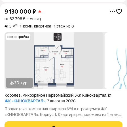
9 130 000
₽
от 32 798 ₽ в месяц
41,5 м²
1-комн. квартира
1 этаж из 8
новостройка
3D-тур
Королёв
,
микрорайон Первомайский
,
ЖК Киноквартал
,
к1
ЖК «КИНОКВАРТАЛ»
, 3 квартал 2026
Продается 1-комнатная квартира №4 в строящемся ЖК
«КИНОКВАРТАЛ», Корпус 1. Квартира расположена на 1 этаже,
общая площадь 41,3 кв.м. Дом находится в тихом зеленом
районе города, на берегу реки Клязьмы. Невысокая этажность,