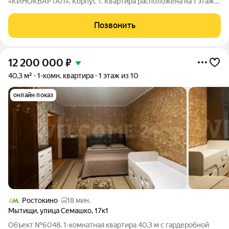
«КИНОКВАРТАЛ», Корпус 1. Квартира расположена на 1 этаже,
общая площадь 42,8 кв.м. Дом находится в тихом зеленом
районе города, на берегу реки Клязьмы. Невысокая этажность,
Позвонить
секции от 4 до 8 этажей,
12 200 000
₽
40,3 м²
1-комн. квартира
1 этаж из 10
онлайн показ
Ростокино
18 мин.
Мытищи
,
улица Семашко
,
17к1
Объект №6048. 1-комнатная квартира 40,3 м с гардеробной