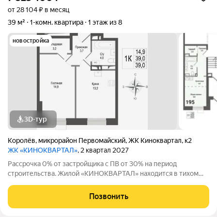
от 28 104 ₽ в месяц
39 м²
1-комн. квартира
1 этаж из 8
новостройка
3D-тур
Королёв
,
микрорайон Первомайский
,
ЖК Киноквартал
,
к2
ЖК «КИНОКВАРТАЛ»
, 2 квартал 2027
Рассрочка 0% от застройщика с ПВ от 30% на период
строительства. Жилой «КИНОКВАРТАЛ» находится в тихом
зеленом районе города, на берегу реки Клязьмы. Невысокая
этажность, секции от 4 до 8 этажей, все оснащены лифтом.
Позвонить
Авторская архитектура,