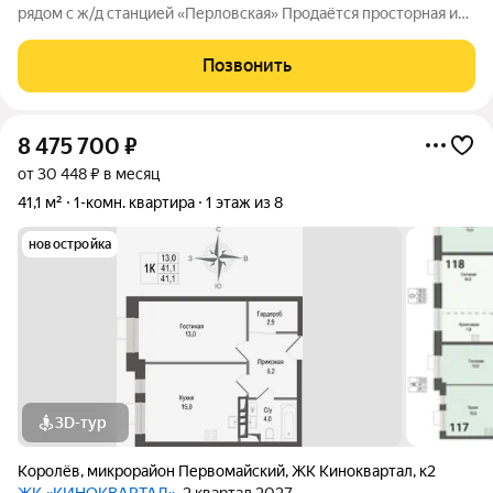
рядом с ж/д станцией «Перловская» Продаётся просторная и
светлая 1-комнатная квартира площадью 40,3 м
Функциональная планировка: просторная комната 19,1 м;кухня
Позвонить
10,1 м;отдельная
8 475 700
₽
от 30 448 ₽ в месяц
41,1 м²
1-комн. квартира
1 этаж из 8
новостройка
3D-тур
Королёв
,
микрорайон Первомайский
,
ЖК Киноквартал
,
к2