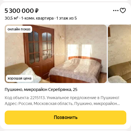
5 300 000
₽
30,5 м²
1-комн. квартира
1 этаж из 5
онлайн показ
хорошая цена
Пушкино
,
микрорайон Серебрянка
,
25
Код объекта: 2215113. Уникальное предложение в Пушкино!
Адрес: Россия, Московская область, Пушкино, микрорайон
Серебрянка, 25. Основные характеристики: - Год постройки:
1964. - Материал постройки: монолитный. - Этажность: 5
Позвонить
этажей. - Этаж: 1. -