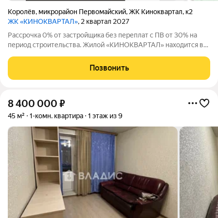
Королёв
,
микрорайон Первомайский
,
ЖК Киноквартал
,
к2
ЖК «КИНОКВАРТАЛ»
, 2 квартал 2027
Рассрочка 0% от застройщика без переплат с ПВ от 30% на
период строительства. Жилой «КИНОКВАРТАЛ» находится в
тихом зеленом районе города, на берегу реки Клязьмы.
Невысокая этажность, секции от 4 до 8 этажей, все оснащены
Позвонить
лифтом. Авторская
8 400 000
₽
45 м²
1-комн. квартира
1 этаж из 9