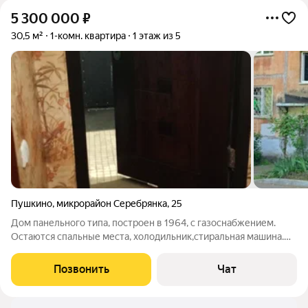
5 300 000
₽
30,5 м²
1-комн. квартира
1 этаж из 5
Пушкино
,
микрорайон Серебрянка
,
25
Дом панельного типа, построен в 1964, с газоснабжением.
Остаются спальные места, холодильник,стиральная машина.
Однокомнатная квартира с окнами во двор. Во дворе есть
открытая парковка и детская площадка. В радиусе 100метров
Позвонить
Чат
находятся магазины,