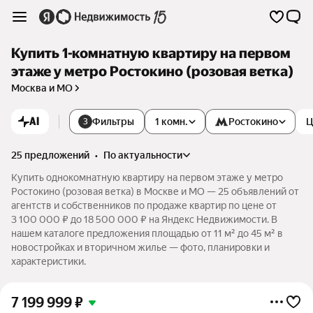
Купить 1-комнатную квартиру на первом
этаже у метро Ростокино (розовая ветка)
Москва и МО
AI
Фильтры
1 комн.
Ростокино
Ц
3
25 предложений
•
по актуальности
Купить однокомнатную квартиру на первом этаже у метро
Ростокино (розовая ветка) в Москве и МО — 25 объявлений от
агентств и собственников по продаже квартир по цене от
3 100 000 ₽ до 18 500 000 ₽ на Яндекс Недвижимости. В
нашем каталоге предложения площадью от 11 м² до 45 м² в
новостройках и вторичном жилье — фото, планировки и
характеристики.
7 199 999
₽