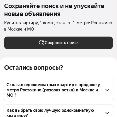
Сохраняйте поиск и не упускайте
новые объявления
Купить квартиру, 1-комн., этаж: от 1, метро: Ростокино
в Москве и МО
Сохранить поиск
Остались вопросы?
Сколько однокомнатных квартир в продаже у
метро Ростокино (розовая ветка) в Москве и
МО ?
На Яндекс Недвижимости в продаже у метро 
Ростокино (розовая ветка) в Москве и МО 25 
Как выбрать свою лучшую однокомнатную
квартиру?
однокомнатных квартир, из них 3 объявления от 