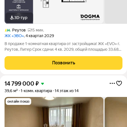
3D-тур
Реутов
15 мин.
ЖК «ЭВО»
, 4 квартал 2029
В продаже 1-комнатная квартира от застройщика! ЖК «EVO» г.
Реутов, Литер Срок сдачи: 4 кв. 2029, общей площадью 33.68
кв.м., на 2 этаже. EVO проект комфорт-класса в стиле
модернизма, главный принцип которого заключается в
Позвонить
создании новой архитектуры,
14 799 000
₽
39,6 м²
1-комн. квартира
14 этаж из 14
онлайн показ