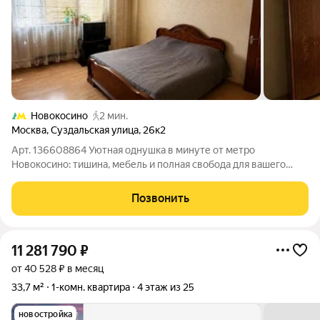
Новокосино
2 мин.
Москва
,
Суздальская улица
,
26к2
Арт. 136608864 Уютная однушка в минуте от метро
Новокосино: тишина, мебель и полная свобода для вашего
дизайна О квартире: Уютная, полностью меблированная
однушка заезжай и живи прямо сегодня: вся необходимая
Позвонить
мебель остаётся: диван, шкафы, кухонный
11 281 790
₽
от 40 528 ₽ в месяц
33,7 м²
1-комн. квартира
4 этаж из 25
новостройка