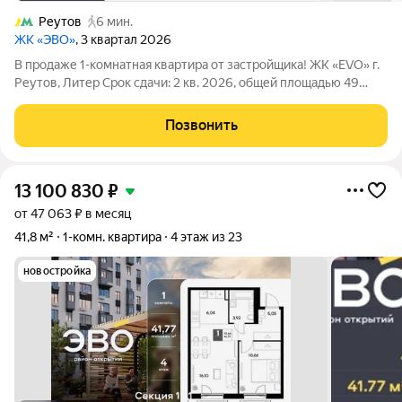
Реутов
6 мин.
ЖК «ЭВО»
, 3 квартал 2026
В продаже 1-комнатная квартира от застройщика! ЖК «EVO» г.
Реутов, Литер Срок сдачи: 2 кв. 2026, общей площадью 49
кв.м., на 2 этаже. EVO проект комфорт-класса в стиле
модернизма, главный принцип которого заключается в
Позвонить
создании новой архитектуры,
13 100 830
₽
от 47 063 ₽ в месяц
41,8 м²
1-комн. квартира
4 этаж из 23
новостройка