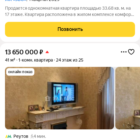
Продается однокомнатная квартира площадью 33.68 кв. м. на
17 этаже. Квартира расположена в жилом комплексе комфорт-
класса «ЭВО», по адресу: Московская область, г. Реутов, ул.
Комсомольская. Жилой квартал «ЭВО» от девелопера Dogma
Позвонить
место, где комфорт
13 650 000
₽
41 м²
1-комн. квартира
24 этаж из 25
онлайн показ
Реутов
4 мин.