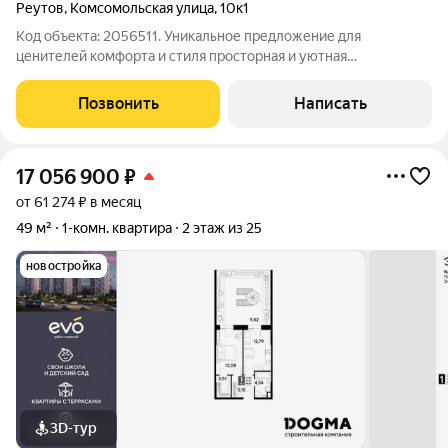
Реутов
,
Комсомольская улица
,
10к1
Код объекта: 2056511. Уникальное предложение для
ценителей комфорта и стиля просторная и уютная
однокомнатная квартира в одном из самых престижных
районов Реутова! Квартира расположена на 24-м этаже 25-
Позвонить
Написать
этажного монолитного дома, построенного в 2008
17 056 900
₽
от 61 274 ₽ в месяц
49 м²
1-комн. квартира
2 этаж из 25
новостройка
3D-тур