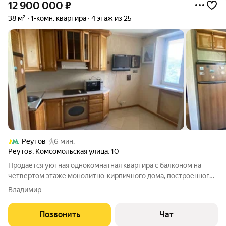
12 900 000
₽
38 м²
1-комн. квартира
4 этаж из 25
Реутов
6 мин.
Реутов
,
Комсомольская улица
,
10
Продается уютная однокомнатная квартира с балконом на
четвертом этаже монолитно-кирпичного дома, построенного
в 2006 году. Дом оборудован двумя пассажирскими и двумя
Владимир
грузовыми лифтами, а также мусоропроводом. Из окон
открывается вид во двор, где
Позвонить
Чат