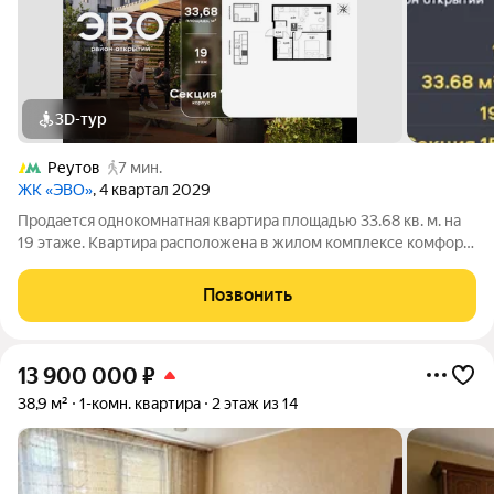
3D-тур
Реутов
7 мин.
ЖК «ЭВО»
, 4 квартал 2029
Продается однокомнатная квартира площадью 33.68 кв. м. на
19 этаже. Квартира расположена в жилом комплексе комфорт-
класса «ЭВО», по адресу: Московская область, г. Реутов, ул.
Комсомольская. Жилой квартал «ЭВО» от девелопера Dogma
Позвонить
место, где комфорт
13 900 000
₽
38,9 м²
1-комн. квартира
2 этаж из 14