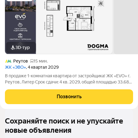
3D-тур
Реутов
15 мин.
ЖК «ЭВО»
, 4 квартал 2029
В продаже 1-комнатная квартира от застройщика! ЖК «EVO» г.
Реутов, Литер Срок сдачи: 4 кв. 2029, общей площадью 33.68
кв.м., на 4 этаже. EVO проект комфорт-класса в стиле
модернизма, главный принцип которого заключается в
Позвонить
создании новой архитектуры,
Сохраняйте поиск и не упускайте
новые объявления