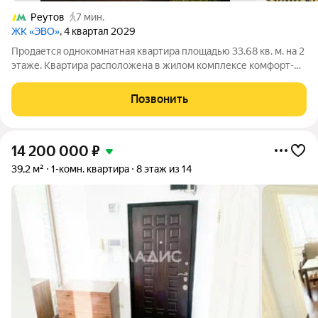
Реутов
7 мин.
ЖК «ЭВО»
, 4 квартал 2029
Продается однокомнатная квартира площадью 33.68 кв. м. на 2
этаже. Квартира расположена в жилом комплексе комфорт-
класса «ЭВО», по адресу: Московская область, г. Реутов, ул.
Комсомольская. Жилой квартал «ЭВО» от девелопера Dogma
Позвонить
место, где комфорт
14 200 000
₽
39,2 м²
1-комн. квартира
8 этаж из 14