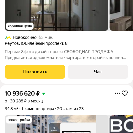
хорошая цена
Новокосино
3 мин.
Реутов
,
Юбилейный проспект
,
8
Первые 8 фото дизайн-проект.СВОБОДНАЯ ПРОДАЖА.
Предлагается однокомнатная квартира, в которой выполнен
капитальный ремонт (самая затратная часть ремонта
квартиры) с полной заменой всех инженерных коммуникаций
Позвонить
Чат
с использованием высокачественных
10 936 620
₽
от 39 288 ₽ в месяц
34,8 м²
1-комн. квартира
20 этаж из 23
новостройка