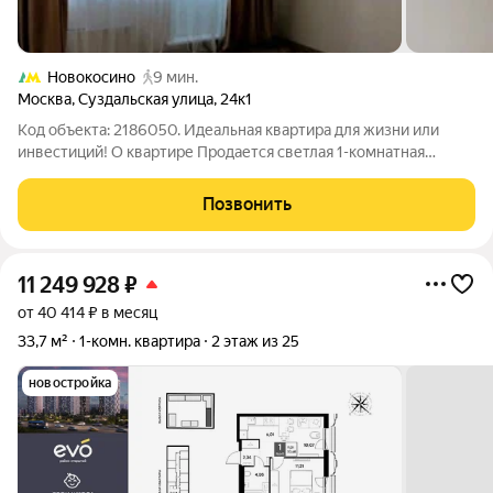
Новокосино
9 мин.
Москва
,
Суздальская улица
,
24к1
Код объекта: 2186050. Идеальная квартира для жизни или
инвестиций! О квартире Продается светлая 1-комнатная
квартира площадью 39,6 м на 14 этаже из которых 21,3 кв. м
жилая площадь, 8,8 кв. м кухня. Высота потолков 2,64 м,.
Позвонить
Выполнен косметический
11 249 928
₽
от 40 414 ₽ в месяц
33,7 м²
1-комн. квартира
2 этаж из 25
новостройка