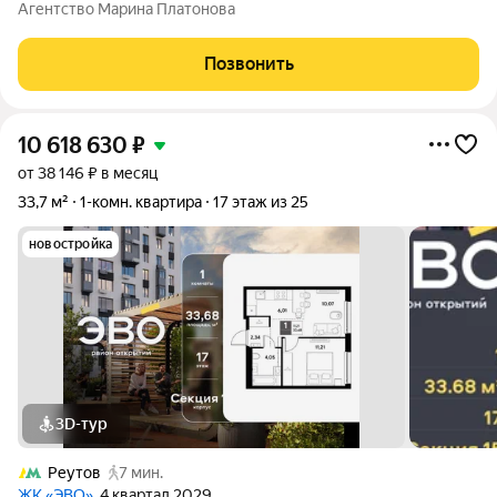
тех, кто ценит комфорт и удобство. Дом 1987 года постройки,
Агентство Марина Платонова
расположен в безопасном спальном районе, всего в 5 минутах
спокойным шагом от метро
Позвонить
10 618 630
₽
от 38 146 ₽ в месяц
33,7 м²
1-комн. квартира
17 этаж из 25
новостройка
3D-тур
Реутов
7 мин.
ЖК «ЭВО»
, 4 квартал 2029