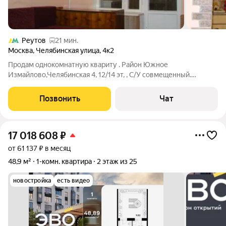
Реутов
21 мин.
Москва
,
Челябинская улица
,
4к2
Продам однокомнатную квариту . Район Южное
Измайлово,Челябинская 4, 12/14 эт, , С/У совмещенный.
Лоджия 6 кв/м (остеклена). Метро 5 мин маршрутка. 200
метров Терлецкий парк пруд.
Позвонить
Чат
17 018 608
₽
от 61 137 ₽ в месяц
48,9 м²
1-комн. квартира
2 этаж из 25
новостройка
есть видео