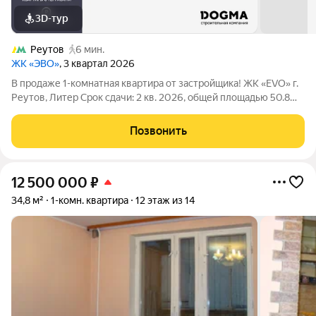
3D-тур
Реутов
6 мин.
ЖК «ЭВО»
, 3 квартал 2026
В продаже 1-комнатная квартира от застройщика! ЖК «EVO» г.
Реутов, Литер Срок сдачи: 2 кв. 2026, общей площадью 50.8
кв.м., на 2 этаже. EVO проект комфорт-класса в стиле
модернизма, главный принцип которого заключается в
Позвонить
создании новой архитектуры,
12 500 000
₽
34,8 м²
1-комн. квартира
12 этаж из 14