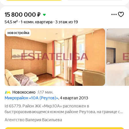
15 800 000
₽
54,5 м²
1-комн. квартира
3 этаж из 19
новостройка
Новокосино
17 мин.
Микрорайон «10А (Реутов)»
, 4 квартал 2013
Id 65779. Район ЖК «Мкр.10А» расположен в
быстроразвивающемся южном районе Реутова, на границе с
Москвой. Комплекс находится в километре от МКАД,
Агентство Валерия Васильева
территорию новостройки огибают МКАД и Носовихинское