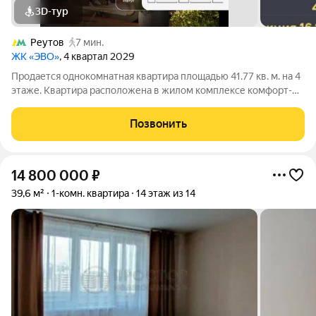
3D-тур
Реутов
7 мин.
ЖК «ЭВО»
, 4 квартал 2029
Продается однокомнатная квартира площадью 41.77 кв. м. на 4
этаже. Квартира расположена в жилом комплексе комфорт-
класса «ЭВО», по адресу: Московская область, г. Реутов, ул.
Комсомольская. Жилой квартал «ЭВО» от девелопера Dogma
Позвонить
место, где комфорт
14 800 000
₽
39,6 м²
1-комн. квартира
14 этаж из 14