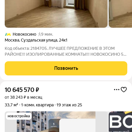
Новокосино
9 мин.
Москва
,
Суздальская улица
,
24к1
Код объекта: 2184705. ЛУЧШЕЕ ПРЕДЛОЖЕНИЕ В ЭТОМ
РАЙОНЕ!!! ИЗОЛИРОВАННЫЕ КОМНАТЫ!!! НОВОКОСИНО 5
МИН ПЕШКОМ!!! Уважаемый покупатель продаётся уютная и
светлая однокомнатная квартира в Москве на Суздальской
Позвонить
улице, 24к1. Это идеальное жильё для молодых
10 645 570
₽
от 38 243 ₽ в месяц
33,7 м²
1-комн. квартира
19 этаж из 25
новостройка