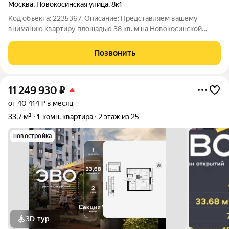
Москва
,
Новокосинская улица
,
8к1
Код объекта: 2235367. Описание: Представляем вашему
вниманию квартиру площадью 38 кв. м на Новокосинской
улице, которая идеально подойдёт для молодых специалистов,
студентов, пар без детей и инвесторов. Этот объект отличное
Позвонить
решение для тех, кто
11 249 930
₽
от 40 414 ₽ в месяц
33,7 м²
1-комн. квартира
2 этаж из 25
новостройка
3D-тур