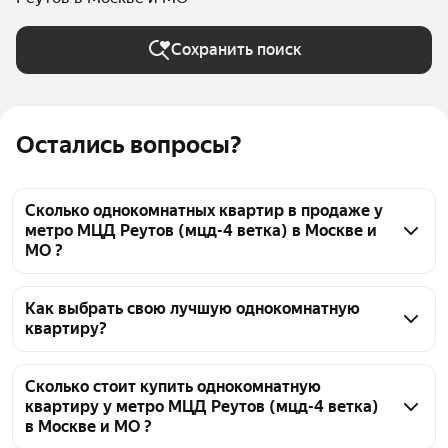
Сохранить поиск
Остались вопросы?
Сколько однокомнатных квартир в продаже у
метро МЦД Реутов (мцд-4 ветка) в Москве и
МО ?
На Яндекс Недвижимости в продаже у метро МЦД 
Реутов (мцд-4 ветка) в Москве и МО 341 
Как выбрать свою лучшую однокомнатную
квартиру?
однокомнатных квартира, из них 8 объявлений от 
собственников, 106 объявлений от агентств, 227 
Чтобы купить 1-комнатную квартиру в 
объявлений от застройщиков
многоэтажном доме у метро МЦД Реутов (мцд-4 
Сколько стоит купить однокомнатную
квартиру у метро МЦД Реутов (мцд-4 ветка)
ветка), воспользуйтесь тепловой картой для 
в Москве и МО ?
оценки инфраструктуры и транспортной 