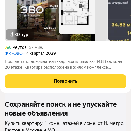
3D-тур
Реутов
7 мин.
ЖК «ЭВО»
, 4 квартал 2029
Продается однокомнатная квартира площадью 34.83 кв. м. на
20 этаже. Квартира расположена в жилом комплексе
комфорт-класса «ЭВО», по адресу: Московская область, г.
Реутов, ул. Комсомольская. Жилой квартал «ЭВО» от
Позвонить
девелопера Dogma место, где комфорт
Сохраняйте поиск и не упускайте
новые объявления
Купить квартиру, 1-комн., этажей в доме: от 11, метро:
Реутов в Москве и МО