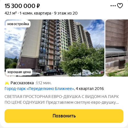
15 300 000
₽
42,1 м²
1-комн. квартира
9 этаж из 20
новостройка
хорошая цена
Рассказовка
12 мин.
Город-парк «Переделкино Ближнее»
, 4 квартал 2016
СВЕТЛАЯ ПРОСТОРНАЯ ЕВРО-ДВУШКА С ВИДОМ НА ПАРК
ПО ЦЕНЕ ОДНУШКИ! Представляем светлую евро-двушку
(42,1 м) по невероятно привлекательной цене однокомнатной
квартиры в престижном районе Новой Москвы. Просторная
Позвонить
кухня-гостиная (17,88 м):