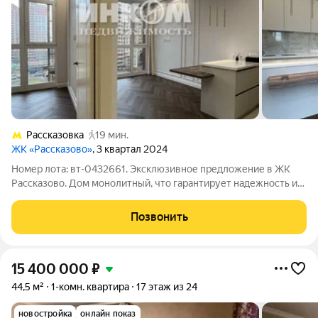
Рассказовка
19 мин.
ЖК «Рассказово»
, 3 квартал 2024
Номер лота: вт-0432661. Эксклюзивное предложение в ЖК
Рассказово. Дом монолитный, что гарантирует надежность и
долговечность. Предлагается в продажу просторная квартира
с евроремонтом, выполнен в спокойных классических тонах из
Позвонить
высококачественных
15 400 000
₽
44,5 м²
1-комн. квартира
17 этаж из 24
новостройка
онлайн показ