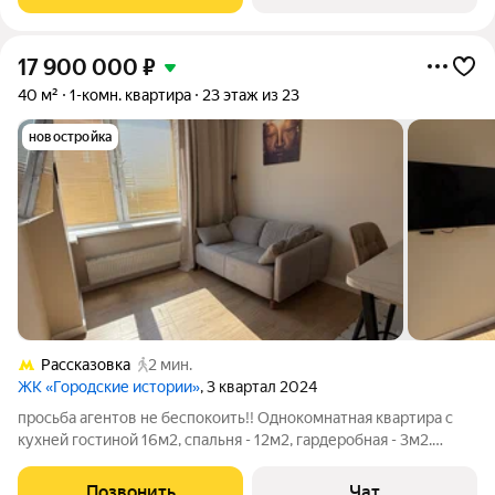
Обмен на квартиру или студию близко или в Новой
17 900 000
₽
40 м²
1-комн. квартира
23 этаж из 23
новостройка
Рассказовка
2 мин.
ЖК «Городские истории»
, 3 квартал 2024
просьба агентов не беспокоить!! Однокомнатная квартира с
кухней гостиной 16м2, спальня - 12м2, гардеробная - 3м2.
Ремонт делался под себя год назад. Квартира готова к жизни:
современный ремонт, встроенная гардеробная, кухня со всей
Позвонить
Чат