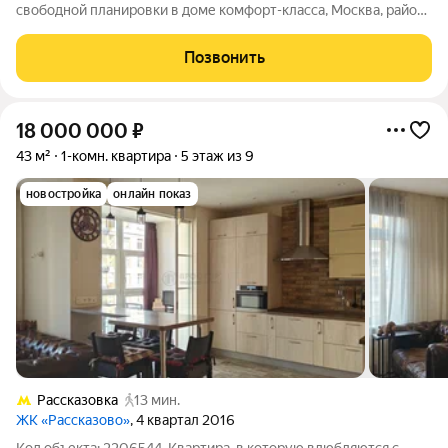
свободной планировки в доме комфорт-класса, Москва, район
Рассказовка. Адрес и расположение г. Москва, ул Анны
Ахматовой 11к1 м. «Рассказовка» 1 минута пешком 14 этаж из
Позвонить
17, отличный вид на лес
18 000 000
₽
43 м²
1-комн. квартира
5 этаж из 9
новостройка
онлайн показ
Рассказовка
13 мин.
ЖК «Рассказово»
, 4 квартал 2016