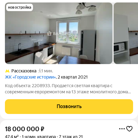
новостройка
Рассказовка
1 мин.
ЖК «Городские истории»
, 2 квартал 2021
Код объекта: 2208933. Продается светлая квартира с
современным евроремонтом на 13 этаже монолитного дома
2021 года в Внуково заходите и почувствуйте уют с первой
минуты: продуманная планировка и большой кухонный блок
Позвонить
создают ощущение простора и
18 000 000
₽
47,4 м²
1-комн. квартира
7 этаж из 21