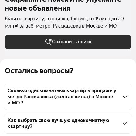
новые объявления
Купить квартиру, вторичка, 1-комн., от 15 млн до 20
млн ₽ за всё, метро: Рассказовка в Москве и МО
Сохранить поиск
Остались вопросы?
Сколько однокомнатных квартир в продаже у
метро Рассказовка (жёлтая ветка) в Москве
и МО ?
На Яндекс Недвижимости в продаже у метро 
Рассказовка (жёлтая ветка) в Москве и МО 66 
Как выбрать свою лучшую однокомнатную
квартиру?
однокомнатных квартир, из них 8 объявлений от 
собственников, 58 объявлений от агентств