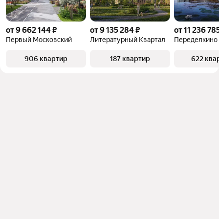
от 9 662 144 ₽
от 9 135 284 ₽
от 11 236 78
Первый Московский
Литературный Квартал
Переделкино
906 квартир
187 квартир
622 ква