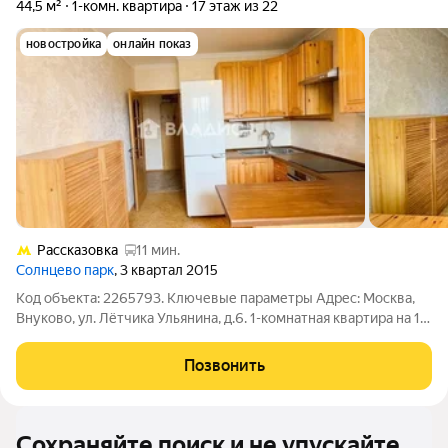
44,5 м²
1-комн. квартира
17 этаж из 22
новостройка
онлайн показ
Рассказовка
11 мин.
Солнцево парк
, 3 квартал 2015
Код объекта: 2265793. Ключевые параметры Адрес: Москва,
Внуково, ул. Лётчика Ульянина, д.6. 1-комнатная квартира на 17-
м этаже 22-этажного панельного дома (2013 г.). Общая
площадь 44,5 м, жилая 22,4 м, кухня 12,8 м, высота потолков 2,6
Позвонить
м. Наземная
Сохраняйте поиск и не упускайте