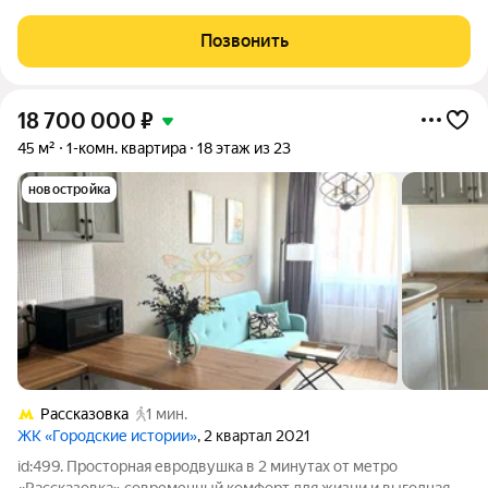
2013 году. Из окон (во двор) открывается приятный вид на
юго-восток, что обеспечивает счастливое пробуждение
Позвонить
лучами восходящего солнца и
18 700 000
₽
45 м²
1-комн. квартира
18 этаж из 23
новостройка
Рассказовка
1 мин.
ЖК «Городские истории»
, 2 квартал 2021
id:499. Просторная евродвушка в 2 минутах от метро