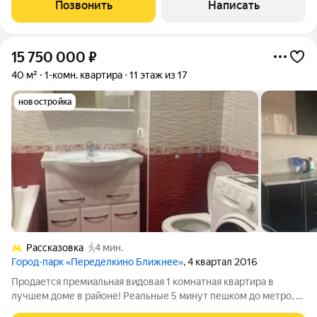
современном монолитном доме 2017 года постройки.
Позвонить
Написать
Квартира расположена на 8
15 750 000
₽
40 м²
1-комн. квартира
11 этаж из 17
новостройка
Рассказовка
4 мин.
Город-парк «Переделкино Ближнее»
, 4 квартал 2016
Продается премиальная видовая 1 комнатная квартира в
лучшем доме в районе! Реальные 5 минут пешком до метро, с
прекрасным ремонтом и самой большой кухней в районе.