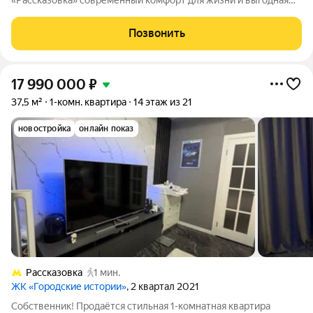
«Рассказовка» современный комфорт для жизни и выгодная
инвестиция. В ЖК Городские истории продаётся светлая
квартира с функциональной евро-планировкой, где
Позвонить
пространство продумано для комфортной
17 990 000
₽
37,5 м²
1-комн. квартира
14 этаж из 21
новостройка
онлайн показ
Рассказовка
1 мин.
ЖК «Городские истории»
, 2 квартал 2021
Собственник! Продаётся стильная 1-комнатная квартира