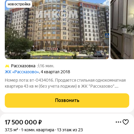
новостройка
Рассказовка
16 мин.
ЖК «Рассказово»
, 4 квартал 2018
Номер лота: вт-0434016. Продается стильная однокомнатная
квартира 43 кв м (без учета лоджии) в ЖК "Рассказово".
Квартира просторная, с качественным ремонтом и
функциональной планировкой, укомлектованная мебелью и
Позвонить
техникой, расположена на комфортном
17 500 000
₽
37,5 м²
1-комн. квартира
13 этаж из 23