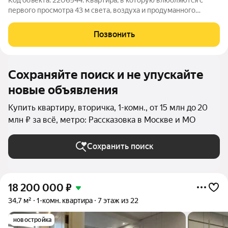
Код объекта: 2206544. Квартира, в которую влюбляются с
первого просмотра 43 м света, воздуха и продуманного
пространства. Это не просто квартира это место, куда хочется
возвращаться после насыщенного дня, где утро начинается с
Позвонить
мягкого солнечного
Сохраняйте поиск и не упускайте
новые объявления
Купить квартиру, вторичка, 1-комн., от 15 млн до 20
млн ₽ за всё, метро: Рассказовка в Москве и МО
Сохранить поиск
18 200 000
₽
34,7 м²
1-комн. квартира
7 этаж из 22
новостройка