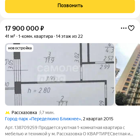
Кухня - более 10 метров (такая кухня только в 2-х домах
Позвонить
микрорайона)! Огромная комната
17 900 000
₽
41 м²
1-комн. квартира
14 этаж из 22
новостройка
Рассказовка
7 мин.
Город-парк «Переделкино Ближнее»
, 2 квартал 2015
Арт. 138709259 Продается уютная 1-комнатная квартира с
мебелью и техникой у м. Рассказовка О КВАРТИРЕСветлая и