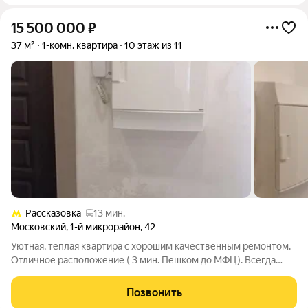
15 500 000
₽
37 м²
1-комн. квартира
10 этаж из 11
Рассказовка
13 мин.
Московский
,
1-й микрорайон
,
42
Уютная, теплая квартира с хорошим качественным ремонтом.
Отличное расположение ( 3 мин. Пешком до МФЦ). Всегда
есть место для парковки. Выезд на Киевское ш. 2 мин. ( один
светофор без пробок). Делали ремонт для себя но в квартире
Позвонить
никто не жил.