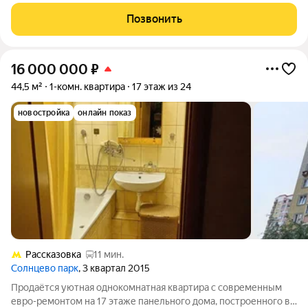
теплая: окна выходят на юго-восток, в квартире много солнца.
Панорамный балкон: отличный вид и дополнительное
Позвонить
пространство. Готова к
16 000 000
₽
44,5 м²
1-комн. квартира
17 этаж из 24
новостройка
онлайн показ
Рассказовка
11 мин.
Солнцево парк
, 3 квартал 2015
Продаётся уютная однокомнатная квартира с современным
евро-ремонтом на 17 этаже панельного дома, построенного в