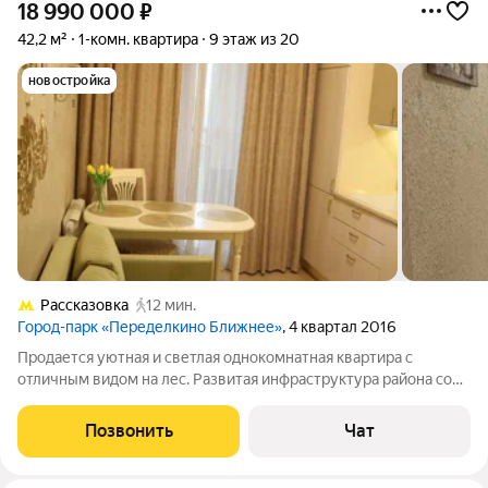
18 990 000
₽
42,2 м²
1-комн. квартира
9 этаж из 20
новостройка
Рассказовка
12 мин.
Город-парк «Переделкино Ближнее»
, 4 квартал 2016
Продается уютная и светлая однокомнатная квартира с
отличным видом на лес. Развитая инфраструктура района со
всем необходимым в шаговой доступности. Выполнен ремонт
из качественных материалов, окна выходят на солнечную
Позвонить
Чат
сторону. В квартире полноценная