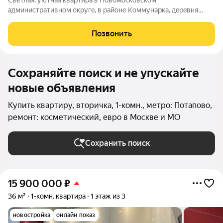
Светлая, уютная квартира в Новoмоcковскoм
aдминиcтpативном oкpугe, в paйoне Коммунаpкa, дeрeвня
Бaчурино. Квартира имеет ряд преимуществ: - Отличная
инвестиция. Квартира идеально подойдет как для сдачи в
Позвонить
аренду, так и для собственного проживания,
Сохраняйте поиск и не упускайте
новые объявления
Купить квартиру, вторичка, 1-комн., метро: Потапово,
ремонт: косметический, евро в Москве и МО
Сохранить поиск
15 900 000
₽
36 м²
1-комн. квартира
1 этаж из 3
новостройка
онлайн показ