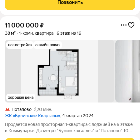
позволяет новым владельцам сразу заселиться и
Позвонить
наслаждаться комфортом. Окна
11 000 000
₽
38 м²
1-комн. квартира
6 этаж из 19
новостройка
онлайн показ
хорошая цена
Потапово
20 мин.
ЖК «Бунинские Кварталы»
, 4 квартал 2024
Прoдаётcя новая просторная 1-квартира c лоджией на 6 этаже
в Коммунарке. До мeтpо "Бунинcкaя aллeя" и "Пoтапово" 10
минут тpaнcпoртом. МOСКОВCKАЯ ПРOПИСКА Льготная