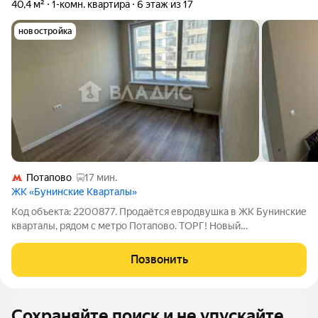
40,4 м²
1-комн. квартира
6 этаж из 17
новостройка
Потапово
17 мин.
ЖК «Бунинские Кварталы»
Код объекта: 2200877. Продаётся евродвушка в ЖК Бунинские
кварталы, рядом с метро Потапово. ТОРГ! Новый
современный дом, в квартире никто не проживал. Удобная и
функциональная планировка: изолированная спальня 12,2 м
Позвонить
кухня-гостинная 15 м
Сохраняйте поиск и не упускайте