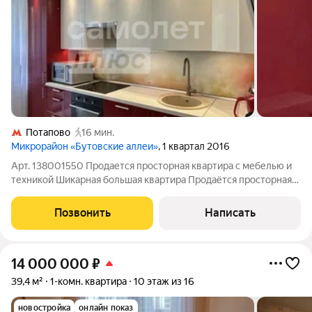
Потапово
16 мин.
Микрорайон «Бутовские аллеи»
, 1 квартал 2016
Арт. 138001550 Продается просторная квартира с мебелью и
техникой Шикарная большая квартира Продаётся просторная
1-комнатная квартира 36 кв.м. в новом доме О КВАРТИРЕ:
Общая площадь: 36 м Жилая площадь: 21м Площадь кухни:10 м
Позвонить
Написать
Этаж:1 из 3 высокий
14 000 000
₽
39,4 м²
1-комн. квартира
10 этаж из 16
новостройка
онлайн показ