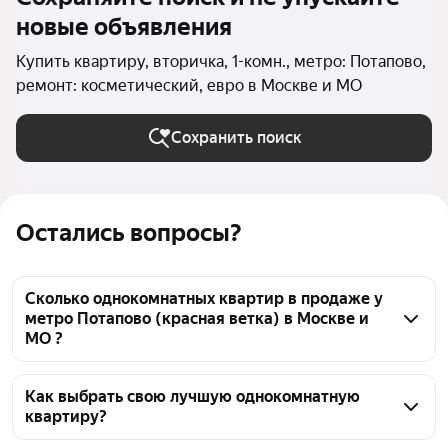
новые объявления
Купить квартиру, вторичка, 1-комн., метро: Потапово,
ремонт: косметический, евро в Москве и МО
Сохранить поиск
Остались вопросы?
Сколько однокомнатных квартир в продаже у
метро Потапово (красная ветка) в Москве и
МО ?
На Яндекс Недвижимости в продаже у метро 
Потапово (красная ветка) в Москве и МО 86 
Как выбрать свою лучшую однокомнатную
квартиру?
однокомнатных квартир, из них 6 объявлений от 
собственников, 80 объявлений от агентств