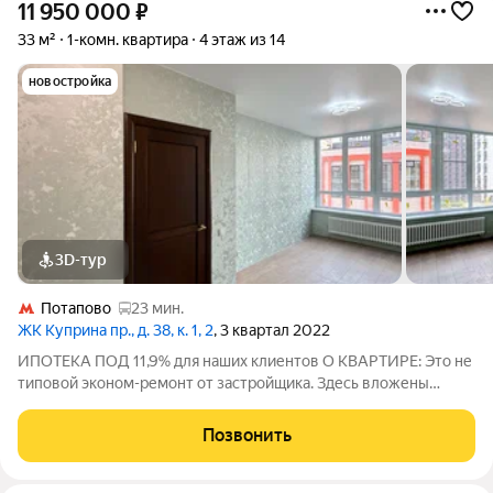
11 950 000
₽
33 м²
1-комн. квартира
4 этаж из 14
новостройка
3D-тур
Потапово
23 мин.
ЖК Куприна пр., д. 38, к. 1, 2
, 3 квартал 2022
ИПОТЕКА ПОД 11,9% для наших клиентов О КВАРТИРЕ: Это не
типовой эконом-ремонт от застройщика. Здесь вложены
деньги и сделано с умом для долгой жизни. На полу дорогой
ламинат и керамогранит. Окна REHAU тихо и тепло даже
Позвонить
зимой. Радиатор ZEHNDER за 94