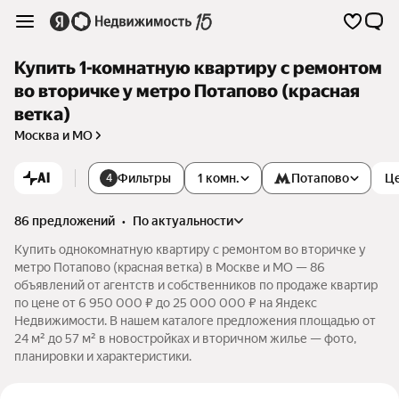
Купить 1-комнатную квартиру с ремонтом
во вторичке у метро Потапово (красная
ветка)
Москва и МО
AI
Фильтры
1 комн.
Потапово
Ц
4
86 предложений
•
по актуальности
Купить однокомнатную квартиру с ремонтом во вторичке у
метро Потапово (красная ветка) в Москве и МО — 86
объявлений от агентств и собственников по продаже квартир
по цене от 6 950 000 ₽ до 25 000 000 ₽ на Яндекс
Недвижимости. В нашем каталоге предложения площадью от
24 м² до 57 м² в новостройках и вторичном жилье — фото,
планировки и характеристики.