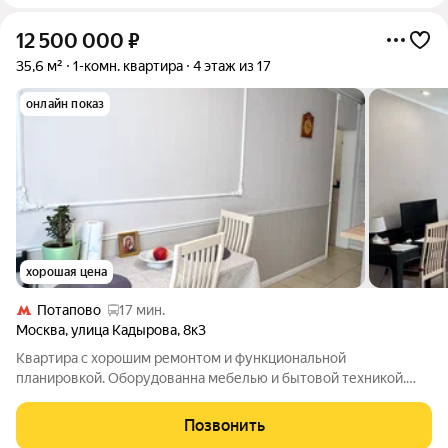
12 500 000
₽
35,6 м²
1-комн. квартира
4 этаж из 17
онлайн показ
хорошая цена
Потапово
17 мин.
Москва
,
улица Кадырова
,
8к3
Квартира с хорошим ремонтом и функциональной
планировкой. Оборудованна мебелью и бытовой техникой.
Приличный подъезд, интеллигентные соседи. Удобная
локация, 5-7 мин. пешком , метро , магазины, школа, детский
Позвонить
сад, спортзал. Экологически чистый район,