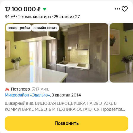
12 100 000
₽
34 м²
1-комн. квартира
25 этаж из 27
новостройка
онлайн показ
Потапово
17 мин.
Микрорайон «Эдальго»
, 3 квартал 2014
Шикарный вид. ВИДОВАЯ ЕВРОДВУШКА НА 25 ЭТАЖЕ В
КОММУНАРКЕ МЕБЕЛЬ И ТЕХНИКА ОСТАЮТСЯ. Продаётся
современная евро-двухкомнатная квартира площадью 34 м в
одном из самых востребованных районов Новой Москвы
Позвонить
Коммунарке. Квартира расположена на 25 этаже,