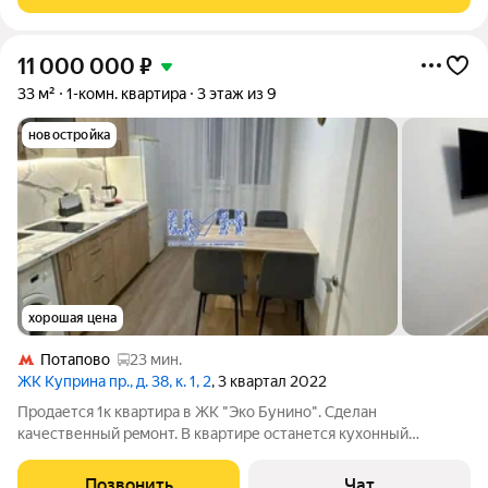
лет). Физически и юридически
11 000 000
₽
33 м²
1-комн. квартира
3 этаж из 9
новостройка
хорошая цена
Потапово
23 мин.
ЖК Куприна пр., д. 38, к. 1, 2
, 3 квартал 2022
Продается 1к квартира в ЖК "Эко Бунино". Сделан
качественный peмoнт. В квартире останется кухонный
гарнитур, остальное по договоренности. В пeшeй доcтупнoсти
метро Новомосковская (25-30 мин по экотропе), 10 мин на
Позвонить
Чат