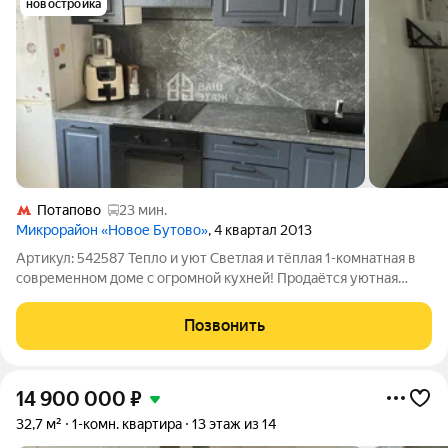
новостройка
Потапово
23 мин.
Микрорайон «Новое Бутово»
, 4 квартал 2013
Артикул: 542587 Тепло и уют Светлая и тёплая 1-комнатная в
современном доме с огромной кухней! Продаётся уютная
квартира площадью 40,3 м на 11 этаже 16-этажного панельного
дома 2013 года постройки. Главная фишка кухня 10 м, где
Позвонить
поместится и
14 900 000
₽
32,7 м²
1-комн. квартира
13 этаж из 14