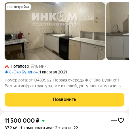
новостройка
Потапово
18 мин.
ЖК «Эко Бунино»
, 1 квартал 2021
Номер лота: вт-0433962. Первая очередь ЖК "Эко-Бунино"!
Развита инфраструктура, все в пешей доступности: магазины,
сад, школа, кафе, фитнес. Регулярно ходят автобусы до метро.
Квартира с отделкой "white-box": выровнены стены, обои
Позвонить
поклеены в
11 500 000
₽
37,2 м²
1-комн. квартира
2 этаж из 22