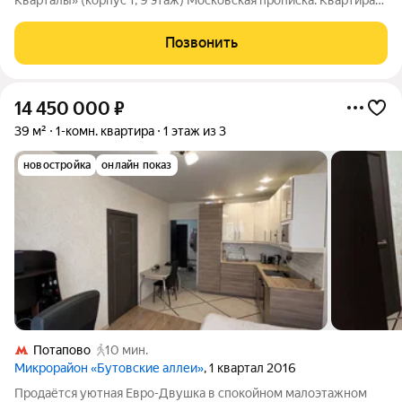
Кварталы» (корпус 1, 9 этаж) Московская прописка. Квартира
полностью готова к заселению: никто не проживал, никто не
зарегистрирован. В квартире выполнен качественный
Позвонить
современный ремонт с
14 450 000
₽
39 м²
1-комн. квартира
1 этаж из 3
новостройка
онлайн показ
Потапово
10 мин.
Микрорайон «Бутовские аллеи»
, 1 квартал 2016
Продаётся уютная Евро-Двушка в спокойном малоэтажном