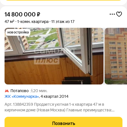
14 800 000
₽
47 м²
1-комн. квартира
11 этаж из 17
новостройка
Потапово
20 мин.
ЖК «Коммунарка»
, 4 квартал 2014
Арт. 138842359 Продается уютная 1-к квартира 47 м в
кирпичном доме (Новая Москва) Главные преимущества:
Свободная продажа, без залогов и обременений. Один
взрослый собственник с 2016 года (в собственности более 10
Позвонить