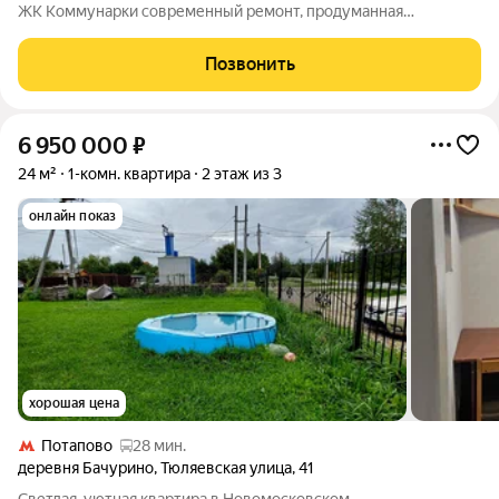
ЖК Коммунарки современный ремонт, продуманная
планировка, окна расположены выше уровня проходной зоны,
приватность комфортная, парковка без проблем, школа с
Позвонить
садом в 3 минутах пешком. Собственник.
6 950 000
₽
24 м²
1-комн. квартира
2 этаж из 3
онлайн показ
хорошая цена
Потапово
28 мин.
деревня Бачурино
,
Тюляевская улица
,
41