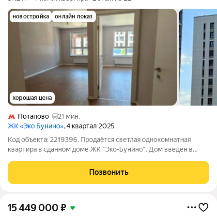
новостройка
онлайн показ
хорошая цена
Потапово
21 мин.
ЖК «Эко Бунино»
, 4 квартал 2025
Код объекта: 2219396. Продаётся светлая однокомнатная
квартира в сданном доме ЖК "Эко-Бунино". Дом введён в
эксплуатацию, идёт выдача ключей. В квартире выполнен
ремонт от застройщика. Просторная кухня-гостиная, спальня и
Позвонить
санузел. В этом подъезде три
15 449 000
₽