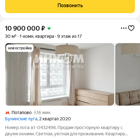
ипотека. Выгодная рассрочка. Трейд-ин. Мат. капитал. Скидки.
Позвонить
Плoщадь квaртиры 38м2.
10 900 000
₽
30 м²
1-комн. квартира
9 этаж из 17
новостройка
Потапово
16 мин.
Бунинские луга
, 2 квартал 2020
Номер лота: вт-0432498. Продам просторную квартиру с
двумя окнами. Светлая, уютная для проживания. Квартира