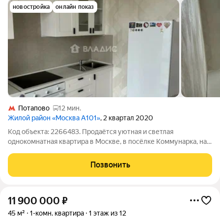
новостройка
онлайн показ
Потапово
12 мин.
Жилой район «Москва А101»
, 2 квартал 2020
Код объекта: 2266483. Продаётся уютная и светлая
однокомнатная квартира в Москве, в посёлке Коммунарка, на
улице Липовый Парк, 7. Это идеальный выбор для тех, кто
ценит комфорт и современное жильё. Квартира расположена
Позвонить
на 13 этаже 14-этажного
11 900 000
₽
45 м²
1-комн. квартира
1 этаж из 12