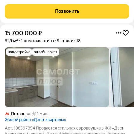
евроремонтом и собственной котельной. Просторная кухня
11,6 м легко превращается в уютную зону завтраков и рабочих
Позвонить
моментов, а комната 18,1 м
15 700 000
₽
31,9 м²
1-комн. квартира
9 этаж из 18
новостройка
онлайн показ
Потапово
11 мин.
Жилой район «Дзен-кварталы»
Арт. 138597354 Продается стильная евродвушка в ЖК «Дзен